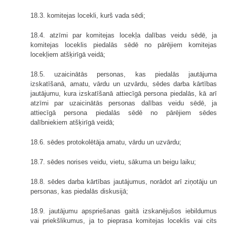
18.3. komitejas locekli, kurš vada sēdi;
18.4. atzīmi par komitejas locekļa dalības veidu sēdē, ja
komitejas loceklis piedalās sēdē no pārējiem komitejas
locekļiem atšķirīgā veidā;
18.5. uzaicinātās personas, kas piedalās jautājuma
izskatīšanā, amatu, vārdu un uzvārdu, sēdes darba kārtības
jautājumu, kura izskatīšanā attiecīgā persona piedalās, kā arī
atzīmi par uzaicinātās personas dalības veidu sēdē, ja
attiecīgā persona piedalās sēdē no pārējiem sēdes
dalībniekiem atšķirīgā veidā;
18.6. sēdes protokolētāja amatu, vārdu un uzvārdu;
18.7. sēdes norises veidu, vietu, sākuma un beigu laiku;
18.8. sēdes darba kārtības jautājumus, norādot arī ziņotāju un
personas, kas piedalās diskusijā;
18.9. jautājumu apspriešanas gaitā izskanējušos iebildumus
vai priekšlikumus, ja to pieprasa komitejas loceklis vai cits