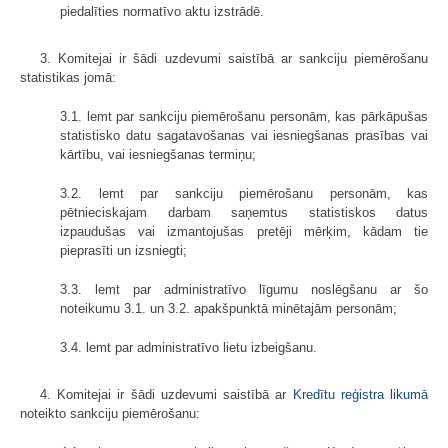
piedalīties normatīvo aktu izstrādē.
3. Komitejai ir šādi uzdevumi saistībā ar sankciju piemērošanu
statistikas jomā:
3.1. lemt par sankciju piemērošanu personām, kas pārkāpušas
statistisko datu sagatavošanas vai iesniegšanas prasības vai
kārtību, vai iesniegšanas termiņu;
3.2. lemt par sankciju piemērošanu personām, kas
pētnieciskajam darbam saņemtus statistiskos datus
izpaudušas vai izmantojušas pretēji mērķim, kādam tie
pieprasīti un izsniegti;
3.3. lemt par administratīvo līgumu noslēgšanu ar šo
noteikumu 3.1. un 3.2. apakšpunktā minētajām personām;
3.4. lemt par administratīvo lietu izbeigšanu.
4. Komitejai ir šādi uzdevumi saistībā ar
Kredītu reģistra likumā
noteikto sankciju piemērošanu: