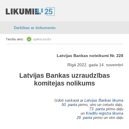
Darbības ar dokumentu
Tiesību akts:
spēkā esošs
Latvijas Bankas noteikumi Nr. 228
Rīgā 2022. gada 14. novembrī
Latvijas Bankas uzraudzības
komitejas nolikums
Izdoti saskaņā ar
Latvijas Bankas likuma
50. panta
pirmo, otro un ceturto daļu,
73. panta
pirmo daļu
un
Kredītu reģistra likuma
29. panta
pirmo un otro daļu