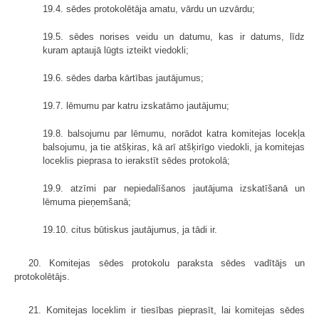
19.4. sēdes protokolētāja amatu, vārdu un uzvārdu;
19.5. sēdes norises veidu un datumu, kas ir datums, līdz
kuram aptaujā lūgts izteikt viedokli;
19.6. sēdes darba kārtības jautājumus;
19.7. lēmumu par katru izskatāmo jautājumu;
19.8. balsojumu par lēmumu, norādot katra komitejas locekļa
balsojumu, ja tie atšķiras, kā arī atšķirīgo viedokli, ja komitejas
loceklis pieprasa to ierakstīt sēdes protokolā;
19.9. atzīmi par nepiedalīšanos jautājuma izskatīšanā un
lēmuma pieņemšanā;
19.10. citus būtiskus jautājumus, ja tādi ir.
20. Komitejas sēdes protokolu paraksta sēdes vadītājs un
protokolētājs.
21. Komitejas loceklim ir tiesības pieprasīt, lai komitejas sēdes