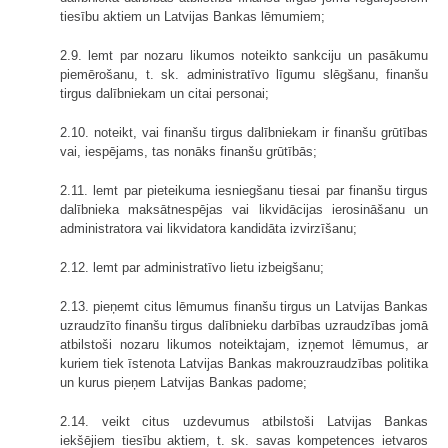
tiesību aktiem un Latvijas Bankas lēmumiem;
2.9. lemt par nozaru likumos noteikto sankciju un pasākumu
piemērošanu, t. sk. administratīvo līgumu slēgšanu, finanšu
tirgus dalībniekam un citai personai;
2.10. noteikt, vai finanšu tirgus dalībniekam ir finanšu grūtības
vai, iespējams, tas nonāks finanšu grūtībās;
2.11. lemt par pieteikuma iesniegšanu tiesai par finanšu tirgus
dalībnieka maksātnespējas vai likvidācijas ierosināšanu un
administratora vai likvidatora kandidāta izvirzīšanu;
2.12. lemt par administratīvo lietu izbeigšanu;
2.13. pieņemt citus lēmumus finanšu tirgus un Latvijas Bankas
uzraudzīto finanšu tirgus dalībnieku darbības uzraudzības jomā
atbilstoši nozaru likumos noteiktajam, izņemot lēmumus, ar
kuriem tiek īstenota Latvijas Bankas makrouzraudzības politika
un kurus pieņem Latvijas Bankas padome;
2.14. veikt citus uzdevumus atbilstoši Latvijas Bankas
iekšējiem tiesību aktiem, t. sk. savas kompetences ietvaros