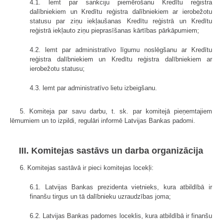
4.1. lemt par sankciju piemērošanu Kredītu reģistra
dalībniekiem un Kredītu reģistra dalībniekiem ar ierobežotu
statusu par ziņu iekļaušanas Kredītu reģistrā un Kredītu
reģistrā iekļauto ziņu pieprasīšanas kārtības pārkāpumiem;
4.2. lemt par administratīvo līgumu noslēgšanu ar Kredītu
reģistra dalībniekiem un Kredītu reģistra dalībniekiem ar
ierobežotu statusu;
4.3. lemt par administratīvo lietu izbeigšanu.
5. Komiteja par savu darbu, t. sk. par komitejā pieņemtajiem
lēmumiem un to izpildi, regulāri informē Latvijas Bankas padomi.
III. Komitejas sastāvs un darba organizācija
6. Komitejas sastāvā ir pieci komitejas locekļi:
6.1. Latvijas Bankas prezidenta vietnieks, kura atbildībā ir
finanšu tirgus un tā dalībnieku uzraudzības joma;
6.2. Latvijas Bankas padomes loceklis, kura atbildībā ir finanšu