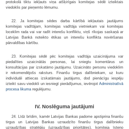
protokolā tiktu iekļauts viņa atšķirīgais komitejas sēdē izteiktais
viedoklis par pieņemto lēmumu.
22. Ja komitejas sēdes darba kārtībā iekļautais jautājums
komitejas vadītājam, komitejas vadītāja vietniekam vai komitejas
loceklim rada vai var radīt interešu konfliktu, viņš rīkojas saskaņā ar
Latvijas Bankā noteikto ētikas un interešu konflikta novēršanas
pārvaldības kārtību.
23. Komitejas sēdē pēc komitejas vadītāja uzaicinājuma var
piedalīties uzaicinātās personas, lai sniegtu komentārus un
konsultācijas par izskatāmo jautājumu. Uzaicināto personu viedoklim
ir rekomendējošs raksturs. Finanšu tirgus dalībniekam, uz kuru
individuāli attiecas izskatāmais jautājums, dod pienācīgu iespēju
izteikt savu viedokli un iesniegt pierādījumus, ievērojot
Administratīvā
procesa likuma
regulējumu.
IV. Noslēguma jautājumi
24. Līdz brīdim, kamēr Latvijas Bankas padome apstiprina finanšu
tirgus un Latvijas Bankas uzraudzīto finanšu tirgus dalībnieku
uzraudzības stratēģiju (uzraudzības prioritātes), komiteja īsteno