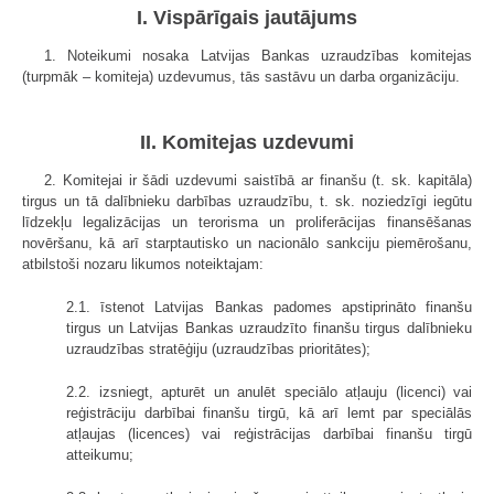
I. Vispārīgais jautājums
1. Noteikumi nosaka Latvijas Bankas uzraudzības komitejas
(turpmāk – komiteja) uzdevumus, tās sastāvu un darba organizāciju.
II. Komitejas uzdevumi
2. Komitejai ir šādi uzdevumi saistībā ar finanšu (t. sk. kapitāla)
tirgus un tā dalībnieku darbības uzraudzību, t. sk. noziedzīgi iegūtu
līdzekļu legalizācijas un terorisma un proliferācijas finansēšanas
novēršanu, kā arī starptautisko un nacionālo sankciju piemērošanu,
atbilstoši nozaru likumos noteiktajam:
2.1. īstenot Latvijas Bankas padomes apstiprināto finanšu
tirgus un Latvijas Bankas uzraudzīto finanšu tirgus dalībnieku
uzraudzības stratēģiju (uzraudzības prioritātes);
2.2. izsniegt, apturēt un anulēt speciālo atļauju (licenci) vai
reģistrāciju darbībai finanšu tirgū, kā arī lemt par speciālās
atļaujas (licences) vai reģistrācijas darbībai finanšu tirgū
atteikumu;