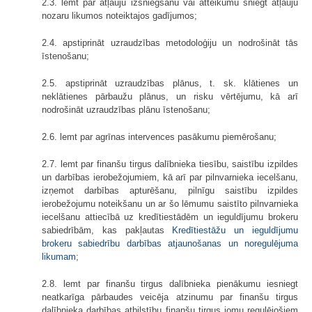
2.3. lemt par atļauju izsniegšanu vai atteikumu sniegt atļauju
nozaru likumos noteiktajos gadījumos;
2.4. apstiprināt uzraudzības metodoloģiju un nodrošināt tās
īstenošanu;
2.5. apstiprināt uzraudzības plānus, t. sk. klātienes un
neklātienes pārbaužu plānus, un risku vērtējumu, kā arī
nodrošināt uzraudzības plānu īstenošanu;
2.6. lemt par agrīnas intervences pasākumu piemērošanu;
2.7. lemt par finanšu tirgus dalībnieka tiesību, saistību izpildes
un darbības ierobežojumiem, kā arī par pilnvarnieka iecelšanu,
izņemot darbības apturēšanu, pilnīgu saistību izpildes
ierobežojumu noteikšanu un ar šo lēmumu saistīto pilnvarnieka
iecelšanu attiecībā uz kredītiestādēm un ieguldījumu brokeru
sabiedrībām, kas pakļautas
Kredītiestāžu un ieguldījumu
brokeru sabiedrību darbības atjaunošanas un noregulējuma
likumam
;
2.8. lemt par finanšu tirgus dalībnieka pienākumu iesniegt
neatkarīga pārbaudes veicēja atzinumu par finanšu tirgus
dalībnieka darbības atbilstību finanšu tirgus jomu regulējošiem