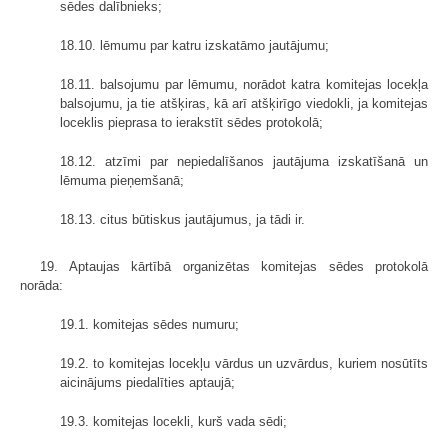
sēdes dalībnieks;
18.10. lēmumu par katru izskatāmo jautājumu;
18.11. balsojumu par lēmumu, norādot katra komitejas locekļa
balsojumu, ja tie atšķiras, kā arī atšķirīgo viedokli, ja komitejas
loceklis pieprasa to ierakstīt sēdes protokolā;
18.12. atzīmi par nepiedalīšanos jautājuma izskatīšanā un
lēmuma pieņemšanā;
18.13. citus būtiskus jautājumus, ja tādi ir.
19. Aptaujas kārtībā organizētas komitejas sēdes protokolā
norāda:
19.1. komitejas sēdes numuru;
19.2. to komitejas locekļu vārdus un uzvārdus, kuriem nosūtīts
aicinājums piedalīties aptaujā;
19.3. komitejas locekli, kurš vada sēdi;