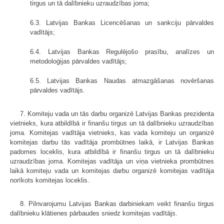
tirgus un tā dalībnieku uzraudzības joma;
6.3. Latvijas Bankas Licencēšanas un sankciju pārvaldes
vadītājs;
6.4. Latvijas Bankas Regulējošo prasību, analīzes un
metodoloģijas pārvaldes vadītājs;
6.5. Latvijas Bankas Naudas atmazgāšanas novēršanas
pārvaldes vadītājs.
7. Komiteju vada un tās darbu organizē Latvijas Bankas prezidenta
vietnieks, kura atbildībā ir finanšu tirgus un tā dalībnieku uzraudzības
joma. Komitejas vadītāja vietnieks, kas vada komiteju un organizē
komitejas darbu tās vadītāja prombūtnes laikā, ir Latvijas Bankas
padomes loceklis, kura atbildībā ir finanšu tirgus un tā dalībnieku
uzraudzības joma. Komitejas vadītāja un viņa vietnieka prombūtnes
laikā komiteju vada un komitejas darbu organizē komitejas vadītāja
norīkots komitejas loceklis.
8. Pilnvarojumu Latvijas Bankas darbiniekam veikt finanšu tirgus
dalībnieku klātienes pārbaudes sniedz komitejas vadītājs.