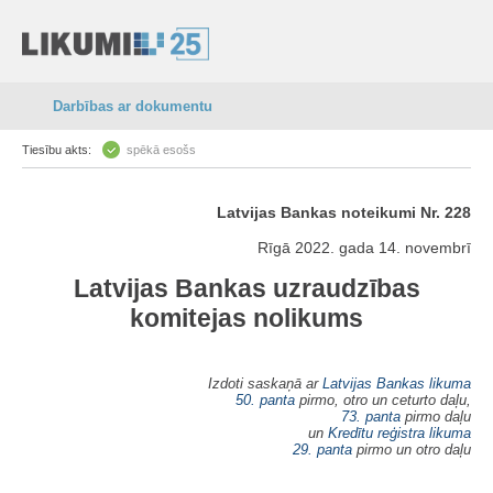
Darbības ar dokumentu
Tiesību akts:
spēkā esošs
Latvijas Bankas noteikumi Nr. 228
Rīgā 2022. gada 14. novembrī
Latvijas Bankas uzraudzības
komitejas nolikums
Izdoti saskaņā ar
Latvijas Bankas likuma
50. panta
pirmo, otro un ceturto daļu,
73. panta
pirmo daļu
un
Kredītu reģistra likuma
29. panta
pirmo un otro daļu