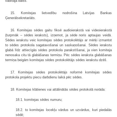
vadītāja balss.
15. Komitejas lietvedību nodrošina Latvijas Bankas
Ģenerālsekretariāts.
16. Komitejas sēdes gaitu fiksē audioierakstā vai videoierakstā
(turpmāk – sēdes ieraksts), izņemot, ja sēde noris aptaujas veidā.
Sēdes ierakstu veic komitejas sēdes protokolētājs ar mērķi izmantot
to sēdes protokola sagatavošanai un saskaņošanai. Sēdes ierakstu
glabā līdz attiecīgās sēdes protokola parakstīšanai, ja vien komiteja
nenosaka citu tā glabāšanas termiņu. Pēc sēdes ieraksta glabāšanas
termiņa beigām komitejas sēdes protokolētājs sēdes ierakstu dzēš.
17. Komitejas sēdes protokolētājs noformē komitejas sēdes
protokola projektu piecu darbdienu laikā pēc sēdes.
18. Komitejas klātienes vai attālinātās sēdes protokolā norāda:
18.1. komitejas sēdes numuru;
18.2. to komitejas locekļu vārdus un uzvārdus, kuri piedalās
sēdē;