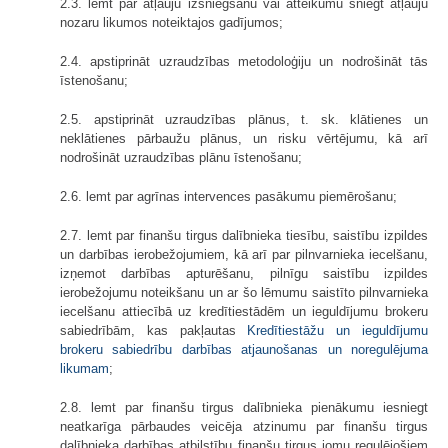
2.3. lemt par atļauju izsniegšanu vai atteikumu sniegt atļauju
nozaru likumos noteiktajos gadījumos;
2.4. apstiprināt uzraudzības metodoloģiju un nodrošināt tās
īstenošanu;
2.5. apstiprināt uzraudzības plānus, t. sk. klātienes un
neklātienes pārbaužu plānus, un risku vērtējumu, kā arī
nodrošināt uzraudzības plānu īstenošanu;
2.6. lemt par agrīnas intervences pasākumu piemērošanu;
2.7. lemt par finanšu tirgus dalībnieka tiesību, saistību izpildes
un darbības ierobežojumiem, kā arī par pilnvarnieka iecelšanu,
izņemot darbības apturēšanu, pilnīgu saistību izpildes
ierobežojumu noteikšanu un ar šo lēmumu saistīto pilnvarnieka
iecelšanu attiecībā uz kredītiestādēm un ieguldījumu brokeru
sabiedrībām, kas pakļautas
Kredītiestāžu un ieguldījumu
brokeru sabiedrību darbības atjaunošanas un noregulējuma
likumam
;
2.8. lemt par finanšu tirgus dalībnieka pienākumu iesniegt
neatkarīga pārbaudes veicēja atzinumu par finanšu tirgus
dalībnieka darbības atbilstību finanšu tirgus jomu regulējošiem