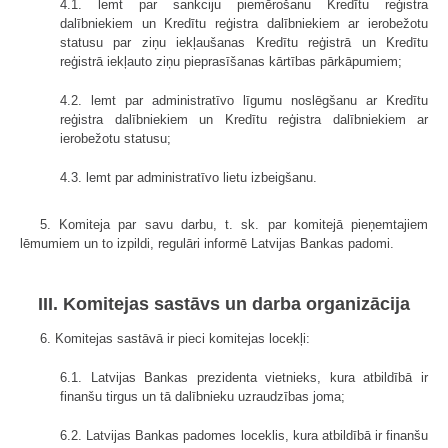
4.1. lemt par sankciju piemērošanu Kredītu reģistra
dalībniekiem un Kredītu reģistra dalībniekiem ar ierobežotu
statusu par ziņu iekļaušanas Kredītu reģistrā un Kredītu
reģistrā iekļauto ziņu pieprasīšanas kārtības pārkāpumiem;
4.2. lemt par administratīvo līgumu noslēgšanu ar Kredītu
reģistra dalībniekiem un Kredītu reģistra dalībniekiem ar
ierobežotu statusu;
4.3. lemt par administratīvo lietu izbeigšanu.
5. Komiteja par savu darbu, t. sk. par komitejā pieņemtajiem
lēmumiem un to izpildi, regulāri informē Latvijas Bankas padomi.
III. Komitejas sastāvs un darba organizācija
6. Komitejas sastāvā ir pieci komitejas locekļi:
6.1. Latvijas Bankas prezidenta vietnieks, kura atbildībā ir
finanšu tirgus un tā dalībnieku uzraudzības joma;
6.2. Latvijas Bankas padomes loceklis, kura atbildībā ir finanšu