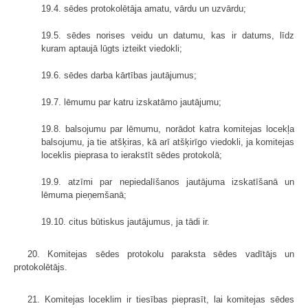
19.4. sēdes protokolētāja amatu, vārdu un uzvārdu;
19.5. sēdes norises veidu un datumu, kas ir datums, līdz
kuram aptaujā lūgts izteikt viedokli;
19.6. sēdes darba kārtības jautājumus;
19.7. lēmumu par katru izskatāmo jautājumu;
19.8. balsojumu par lēmumu, norādot katra komitejas locekļa
balsojumu, ja tie atšķiras, kā arī atšķirīgo viedokli, ja komitejas
loceklis pieprasa to ierakstīt sēdes protokolā;
19.9. atzīmi par nepiedalīšanos jautājuma izskatīšanā un
lēmuma pieņemšanā;
19.10. citus būtiskus jautājumus, ja tādi ir.
20. Komitejas sēdes protokolu paraksta sēdes vadītājs un
protokolētājs.
21. Komitejas loceklim ir tiesības pieprasīt, lai komitejas sēdes