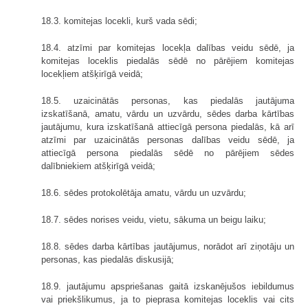
18.3. komitejas locekli, kurš vada sēdi;
18.4. atzīmi par komitejas locekļa dalības veidu sēdē, ja
komitejas loceklis piedalās sēdē no pārējiem komitejas
locekļiem atšķirīgā veidā;
18.5. uzaicinātās personas, kas piedalās jautājuma
izskatīšanā, amatu, vārdu un uzvārdu, sēdes darba kārtības
jautājumu, kura izskatīšanā attiecīgā persona piedalās, kā arī
atzīmi par uzaicinātās personas dalības veidu sēdē, ja
attiecīgā persona piedalās sēdē no pārējiem sēdes
dalībniekiem atšķirīgā veidā;
18.6. sēdes protokolētāja amatu, vārdu un uzvārdu;
18.7. sēdes norises veidu, vietu, sākuma un beigu laiku;
18.8. sēdes darba kārtības jautājumus, norādot arī ziņotāju un
personas, kas piedalās diskusijā;
18.9. jautājumu apspriešanas gaitā izskanējušos iebildumus
vai priekšlikumus, ja to pieprasa komitejas loceklis vai cits