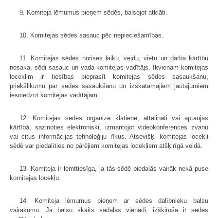
9. Komiteja lēmumus pieņem sēdēs, balsojot atklāti.
10. Komitejas sēdes sasauc pēc nepieciešamības.
11. Komitejas sēdes norises laiku, veidu, vietu un darba kārtību
nosaka, sēdi sasauc un vada komitejas vadītājs. Ikvienam komitejas
loceklim ir tiesības pieprasīt komitejas sēdes sasaukšanu,
priekšlikumu par sēdes sasaukšanu un izskatāmajiem jautājumiem
iesniedzot komitejas vadītājam.
12. Komitejas sēdes organizē klātienē, attālināti vai aptaujas
kārtībā, sazinoties elektroniski, izmantojot videokonferences zvanu
vai citus informācijas tehnoloģiju rīkus. Atsevišķi komitejas locekļi
sēdē var piedalīties no pārējiem komitejas locekļiem atšķirīgā veidā.
13. Komiteja ir lemttiesīga, ja tās sēdē piedalās vairāk nekā puse
komitejas locekļu.
14. Komiteja lēmumus pieņem ar sēdes dalībnieku balsu
vairākumu. Ja balsu skaits sadalās vienādi, izšķirošā ir sēdes