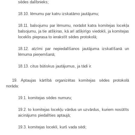
sēdes dalībnieks;
18.10. lēmumu par katru izskatāmo jautājumu;
18.11. balsojumu par lēmumu, norādot katra komitejas locekļa
balsojumu, ja tie atšķiras, kā arī atšķirīgo viedokli, ja komitejas
loceklis pieprasa to ierakstīt sēdes protokolā;
18.12. atzīmi par nepiedalīšanos jautājuma izskatīšanā un
lēmuma pieņemšanā;
18.13. citus būtiskus jautājumus, ja tādi ir.
19. Aptaujas kārtībā organizētas komitejas sēdes protokolā
norāda:
19.1. komitejas sēdes numuru;
19.2. to komitejas locekļu vārdus un uzvārdus, kuriem nosūtīts
aicinājums piedalīties aptaujā;
19.3. komitejas locekli, kurš vada sēdi;