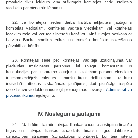
protokolā tiktu iekļauts viņa atšķirīgais komitejas sēdē izteiktais
viedoklis par pieņemto lēmumu.
22. Ja komitejas sēdes darba kārtībā iekļautais jautājums
komitejas vadītājam, komitejas vadītāja vietniekam vai komitejas
loceklim rada vai var radīt interešu konfliktu, viņš rīkojas saskaņā ar
Latvijas Bankā noteikto ētikas un interešu konflikta novēršanas
pārvaldības kārtību.
23. Komitejas sēdē pēc komitejas vadītāja uzaicinājuma var
piedalīties uzaicinātās personas, lai sniegtu komentārus un
konsultācijas par izskatāmo jautājumu. Uzaicināto personu viedoklim
ir rekomendējošs raksturs. Finanšu tirgus dalībniekam, uz kuru
individuāli attiecas izskatāmais jautājums, dod pienācīgu iespēju
izteikt savu viedokli un iesniegt pierādījumus, ievērojot
Administratīvā
procesa likuma
regulējumu.
IV. Noslēguma jautājumi
24. Līdz brīdim, kamēr Latvijas Bankas padome apstiprina finanšu
tirgus un Latvijas Bankas uzraudzīto finanšu tirgus dalībnieku
uzraudzības stratēģiju (uzraudzības prioritātes), komiteja īsteno