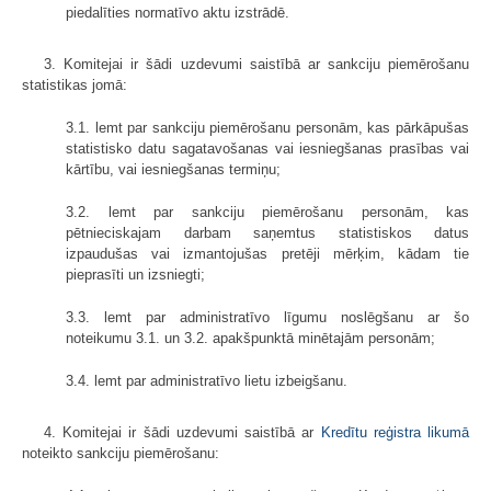
piedalīties normatīvo aktu izstrādē.
3. Komitejai ir šādi uzdevumi saistībā ar sankciju piemērošanu
statistikas jomā:
3.1. lemt par sankciju piemērošanu personām, kas pārkāpušas
statistisko datu sagatavošanas vai iesniegšanas prasības vai
kārtību, vai iesniegšanas termiņu;
3.2. lemt par sankciju piemērošanu personām, kas
pētnieciskajam darbam saņemtus statistiskos datus
izpaudušas vai izmantojušas pretēji mērķim, kādam tie
pieprasīti un izsniegti;
3.3. lemt par administratīvo līgumu noslēgšanu ar šo
noteikumu 3.1. un 3.2. apakšpunktā minētajām personām;
3.4. lemt par administratīvo lietu izbeigšanu.
4. Komitejai ir šādi uzdevumi saistībā ar
Kredītu reģistra likumā
noteikto sankciju piemērošanu: