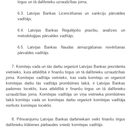
tirgus un tā dalībnieku uzraudzības joma;
6.3. Latvijas Bankas Licencēšanas un sankciju pārvaldes
vadītājs;
6.4. Latvijas Bankas Regulējošo prasību, analīzes un
metodoloģijas pārvaldes vadītājs;
6.5. Latvijas Bankas Naudas atmazgāšanas novēršanas
pārvaldes vadītājs.
7. Komiteju vada un tās darbu organizē Latvijas Bankas prezidenta
vietnieks, kura atbildībā ir finanšu tirgus un tā dalībnieku uzraudzības
joma. Komitejas vadītāja vietnieks, kas vada komiteju un organizē
komitejas darbu tās vadītāja prombūtnes laikā, ir Latvijas Bankas
padomes loceklis, kura atbildībā ir finanšu tirgus un tā dalībnieku
uzraudzības joma. Komitejas vadītāja un viņa vietnieka prombūtnes
laikā komiteju vada un komitejas darbu organizē komitejas vadītāja
norīkots komitejas loceklis.
8. Pilnvarojumu Latvijas Bankas darbiniekam veikt finanšu tirgus
dalībnieku klātienes pārbaudes sniedz komitejas vadītājs.