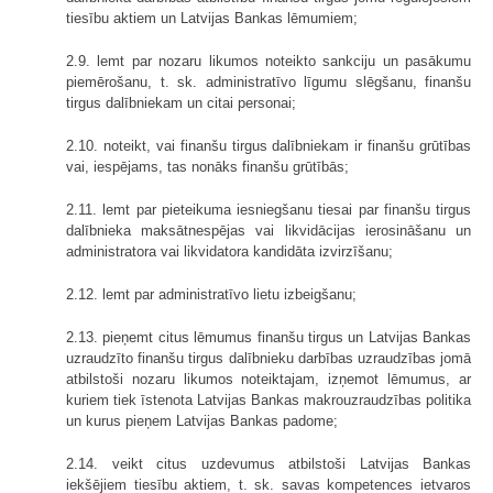
tiesību aktiem un Latvijas Bankas lēmumiem;
2.9. lemt par nozaru likumos noteikto sankciju un pasākumu
piemērošanu, t. sk. administratīvo līgumu slēgšanu, finanšu
tirgus dalībniekam un citai personai;
2.10. noteikt, vai finanšu tirgus dalībniekam ir finanšu grūtības
vai, iespējams, tas nonāks finanšu grūtībās;
2.11. lemt par pieteikuma iesniegšanu tiesai par finanšu tirgus
dalībnieka maksātnespējas vai likvidācijas ierosināšanu un
administratora vai likvidatora kandidāta izvirzīšanu;
2.12. lemt par administratīvo lietu izbeigšanu;
2.13. pieņemt citus lēmumus finanšu tirgus un Latvijas Bankas
uzraudzīto finanšu tirgus dalībnieku darbības uzraudzības jomā
atbilstoši nozaru likumos noteiktajam, izņemot lēmumus, ar
kuriem tiek īstenota Latvijas Bankas makrouzraudzības politika
un kurus pieņem Latvijas Bankas padome;
2.14. veikt citus uzdevumus atbilstoši Latvijas Bankas
iekšējiem tiesību aktiem, t. sk. savas kompetences ietvaros