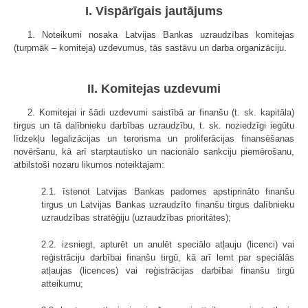
I. Vispārīgais jautājums
1. Noteikumi nosaka Latvijas Bankas uzraudzības komitejas
(turpmāk – komiteja) uzdevumus, tās sastāvu un darba organizāciju.
II. Komitejas uzdevumi
2. Komitejai ir šādi uzdevumi saistībā ar finanšu (t. sk. kapitāla)
tirgus un tā dalībnieku darbības uzraudzību, t. sk. noziedzīgi iegūtu
līdzekļu legalizācijas un terorisma un proliferācijas finansēšanas
novēršanu, kā arī starptautisko un nacionālo sankciju piemērošanu,
atbilstoši nozaru likumos noteiktajam:
2.1. īstenot Latvijas Bankas padomes apstiprināto finanšu
tirgus un Latvijas Bankas uzraudzīto finanšu tirgus dalībnieku
uzraudzības stratēģiju (uzraudzības prioritātes);
2.2. izsniegt, apturēt un anulēt speciālo atļauju (licenci) vai
reģistrāciju darbībai finanšu tirgū, kā arī lemt par speciālās
atļaujas (licences) vai reģistrācijas darbībai finanšu tirgū
atteikumu;