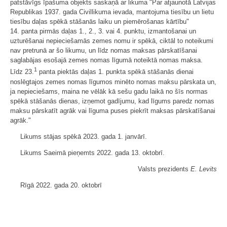
patstāvīgs īpašuma objekts saskaņā ar likuma "Par atjaunotā Latvijas
Republikas 1937. gada Civillikuma ievada, mantojuma tiesību un lietu
tiesību daļas spēkā stāšanās laiku un piemērošanas kārtību"
14. panta pirmās daļas 1., 2., 3. vai 4. punktu, izmantošanai un
uzturēšanai nepieciešamās zemes nomu ir spēkā, ciktāl to noteikumi
nav pretrunā ar šo likumu, un līdz nomas maksas pārskatīšanai
saglabājas esošajā zemes nomas līgumā noteiktā nomas maksa.
1
Līdz 23.
panta piektās daļas 1. punkta spēkā stāšanās dienai
noslēgtajos zemes nomas līgumos minēto nomas maksu pārskata un,
ja nepieciešams, maina ne vēlāk kā sešu gadu laikā no šīs normas
spēkā stāšanās dienas, izņemot gadījumu, kad līgums paredz nomas
maksu pārskatīt agrāk vai līguma puses piekrīt maksas pārskatīšanai
agrāk."
Likums stājas spēkā 2023. gada 1. janvārī.
Likums Saeimā pieņemts 2022. gada 13. oktobrī.
Valsts prezidents
E. Levits
Rīgā 2022. gada 20. oktobrī