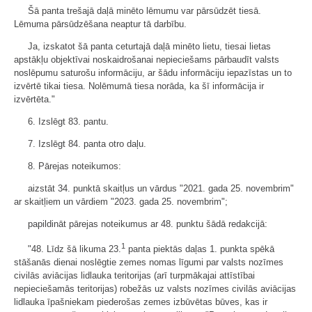
Šā panta trešajā daļā minēto lēmumu var pārsūdzēt tiesā.
Lēmuma pārsūdzēšana neaptur tā darbību.
Ja, izskatot šā panta ceturtajā daļā minēto lietu, tiesai lietas
apstākļu objektīvai noskaidrošanai nepieciešams pārbaudīt valsts
noslēpumu saturošu informāciju, ar šādu informāciju iepazīstas un to
izvērtē tikai tiesa. Nolēmumā tiesa norāda, ka šī informācija ir
izvērtēta."
6. Izslēgt 83. pantu.
7. Izslēgt 84. panta otro daļu.
8. Pārejas noteikumos:
aizstāt 34. punktā skaitļus un vārdus "2021. gada 25. novembrim"
ar skaitļiem un vārdiem "2023. gada 25. novembrim";
papildināt pārejas noteikumus ar 48. punktu šādā redakcijā:
1
"48. Līdz šā likuma 23.
panta piektās daļas 1. punkta spēkā
stāšanās dienai noslēgtie zemes nomas līgumi par valsts nozīmes
civilās aviācijas lidlauka teritorijas (arī turpmākajai attīstībai
nepieciešamās teritorijas) robežās uz valsts nozīmes civilās aviācijas
lidlauka īpašniekam piederošas zemes izbūvētas būves, kas ir