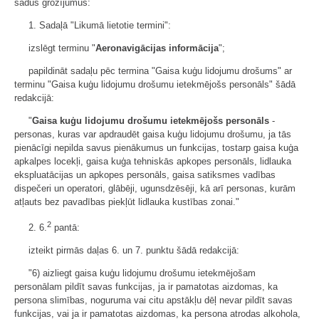
šādus grozījumus:
1. Sadaļā "Likumā lietotie termini":
izslēgt terminu "
Aeronavigācijas informācija
";
papildināt sadaļu pēc termina "Gaisa kuģu lidojumu drošums" ar
terminu "Gaisa kuģu lidojumu drošumu ietekmējošs personāls" šādā
redakcijā:
"
Gaisa kuģu lidojumu drošumu ietekmējošs personāls
-
personas, kuras var apdraudēt gaisa kuģu lidojumu drošumu, ja tās
pienācīgi nepilda savus pienākumus un funkcijas, tostarp gaisa kuģa
apkalpes locekļi, gaisa kuģa tehniskās apkopes personāls, lidlauka
ekspluatācijas un apkopes personāls, gaisa satiksmes vadības
dispečeri un operatori, glābēji, ugunsdzēsēji, kā arī personas, kurām
atļauts bez pavadības piekļūt lidlauka kustības zonai."
2
2. 6.
pantā:
izteikt pirmās daļas 6. un 7. punktu šādā redakcijā:
"6) aizliegt gaisa kuģu lidojumu drošumu ietekmējošam
personālam pildīt savas funkcijas, ja ir pamatotas aizdomas, ka
persona slimības, noguruma vai citu apstākļu dēļ nevar pildīt savas
funkcijas, vai ja ir pamatotas aizdomas, ka persona atrodas alkohola,