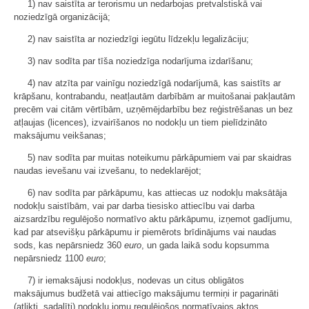
1) nav saistīta ar terorismu un nedarbojas pretvalstiskā vai
noziedzīgā organizācijā;
2) nav saistīta ar noziedzīgi iegūtu līdzekļu legalizāciju;
3) nav sodīta par tīša noziedzīga nodarījuma izdarīšanu;
4) nav atzīta par vainīgu noziedzīgā nodarījumā, kas saistīts ar
krāpšanu, kontrabandu, neatļautām darbībām ar muitošanai pakļautām
precēm vai citām vērtībām, uzņēmējdarbību bez reģistrēšanas un bez
atļaujas (licences), izvairīšanos no nodokļu un tiem pielīdzināto
maksājumu veikšanas;
5) nav sodīta par muitas noteikumu pārkāpumiem vai par skaidras
naudas ievešanu vai izvešanu, to nedeklarējot;
6) nav sodīta par pārkāpumu, kas attiecas uz nodokļu maksātāja
nodokļu saistībām, vai par darba tiesisko attiecību vai darba
aizsardzību regulējošo normatīvo aktu pārkāpumu, izņemot gadījumu,
kad par atsevišķu pārkāpumu ir piemērots brīdinājums vai naudas
sods, kas nepārsniedz 360
euro
, un gada laikā sodu kopsumma
nepārsniedz 1100
euro
;
7) ir iemaksājusi nodokļus, nodevas un citus obligātos
maksājumus budžetā vai attiecīgo maksājumu termiņi ir pagarināti
(atlikti, sadalīti) nodokļu jomu regulējošos normatīvajos aktos