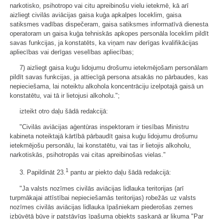
narkotisko, psihotropo vai citu apreibinošu vielu ietekmē, kā arī
aizliegt civilās aviācijas gaisa kuģa apkalpes loceklim, gaisa
satiksmes vadības dispečeram, gaisa satiksmes informatīvā dienesta
operatoram un gaisa kuģa tehniskās apkopes personāla loceklim pildīt
savas funkcijas, ja konstatēts, ka viņam nav derīgas kvalifikācijas
apliecības vai derīgas veselības apliecības;
7) aizliegt gaisa kuģu lidojumu drošumu ietekmējošam personālam
pildīt savas funkcijas, ja attiecīgā persona atsakās no pārbaudes, kas
nepieciešama, lai noteiktu alkohola koncentrāciju izelpotajā gaisā un
konstatētu, vai tā ir lietojusi alkoholu.";
izteikt otro daļu šādā redakcijā:
"Civilās aviācijas aģentūras inspektoram ir tiesības Ministru
kabineta noteiktajā kārtībā pārbaudīt gaisa kuģu lidojumu drošumu
ietekmējošu personālu, lai konstatētu, vai tas ir lietojis alkoholu,
narkotiskās, psihotropās vai citas apreibinošas vielas."
1
3. Papildināt 23.
pantu ar piekto daļu šādā redakcijā:
"Ja valsts nozīmes civilās aviācijas lidlauka teritorijas (arī
turpmākajai attīstībai nepieciešamās teritorijas) robežās uz valsts
nozīmes civilās aviācijas lidlauka īpašniekam piederošas zemes
izbūvētā būve ir patstāvīgs īpašuma objekts saskaņā ar likuma "Par