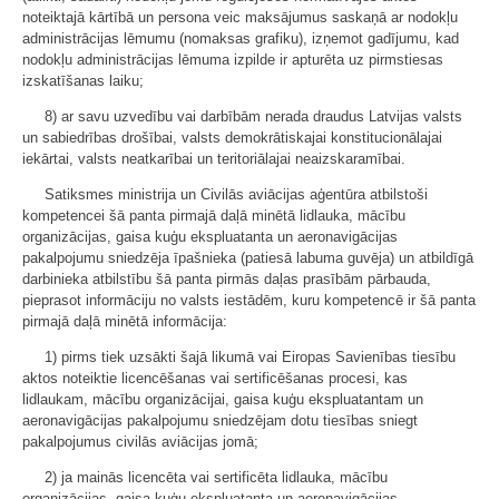
noteiktajā kārtībā un persona veic maksājumus saskaņā ar nodokļu
administrācijas lēmumu (nomaksas grafiku), izņemot gadījumu, kad
nodokļu administrācijas lēmuma izpilde ir apturēta uz pirmstiesas
izskatīšanas laiku;
8) ar savu uzvedību vai darbībām nerada draudus Latvijas valsts
un sabiedrības drošībai, valsts demokrātiskajai konstitucionālajai
iekārtai, valsts neatkarībai un teritoriālajai neaizskaramībai.
Satiksmes ministrija un Civilās aviācijas aģentūra atbilstoši
kompetencei šā panta pirmajā daļā minētā lidlauka, mācību
organizācijas, gaisa kuģu ekspluatanta un aeronavigācijas
pakalpojumu sniedzēja īpašnieka (patiesā labuma guvēja) un atbildīgā
darbinieka atbilstību šā panta pirmās daļas prasībām pārbauda,
pieprasot informāciju no valsts iestādēm, kuru kompetencē ir šā panta
pirmajā daļā minētā informācija:
1) pirms tiek uzsākti šajā likumā vai Eiropas Savienības tiesību
aktos noteiktie licencēšanas vai sertificēšanas procesi, kas
lidlaukam, mācību organizācijai, gaisa kuģu ekspluatantam un
aeronavigācijas pakalpojumu sniedzējam dotu tiesības sniegt
pakalpojumus civilās aviācijas jomā;
2) ja mainās licencēta vai sertificēta lidlauka, mācību
organizācijas, gaisa kuģu ekspluatanta un aeronavigācijas