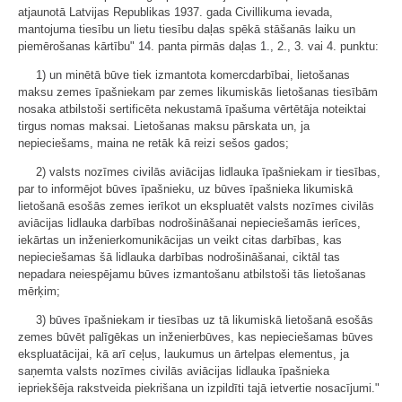
atjaunotā Latvijas Republikas 1937. gada Civillikuma ievada,
mantojuma tiesību un lietu tiesību daļas spēkā stāšanās laiku un
piemērošanas kārtību" 14. panta pirmās daļas 1., 2., 3. vai 4. punktu:
1) un minētā būve tiek izmantota komercdarbībai, lietošanas
maksu zemes īpašniekam par zemes likumiskās lietošanas tiesībām
nosaka atbilstoši sertificēta nekustamā īpašuma vērtētāja noteiktai
tirgus nomas maksai. Lietošanas maksu pārskata un, ja
nepieciešams, maina ne retāk kā reizi sešos gados;
2) valsts nozīmes civilās aviācijas lidlauka īpašniekam ir tiesības,
par to informējot būves īpašnieku, uz būves īpašnieka likumiskā
lietošanā esošās zemes ierīkot un ekspluatēt valsts nozīmes civilās
aviācijas lidlauka darbības nodrošināšanai nepieciešamās ierīces,
iekārtas un inženierkomunikācijas un veikt citas darbības, kas
nepieciešamas šā lidlauka darbības nodrošināšanai, ciktāl tas
nepadara neiespējamu būves izmantošanu atbilstoši tās lietošanas
mērķim;
3) būves īpašniekam ir tiesības uz tā likumiskā lietošanā esošās
zemes būvēt palīgēkas un inženierbūves, kas nepieciešamas būves
ekspluatācijai, kā arī ceļus, laukumus un ārtelpas elementus, ja
saņemta valsts nozīmes civilās aviācijas lidlauka īpašnieka
iepriekšēja rakstveida piekrišana un izpildīti tajā ietvertie nosacījumi."