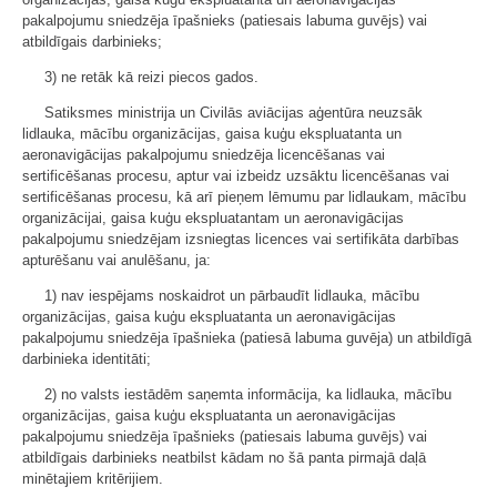
pakalpojumu sniedzēja īpašnieks (patiesais labuma guvējs) vai
atbildīgais darbinieks;
3) ne retāk kā reizi piecos gados.
Satiksmes ministrija un Civilās aviācijas aģentūra neuzsāk
lidlauka, mācību organizācijas, gaisa kuģu ekspluatanta un
aeronavigācijas pakalpojumu sniedzēja licencēšanas vai
sertificēšanas procesu, aptur vai izbeidz uzsāktu licencēšanas vai
sertificēšanas procesu, kā arī pieņem lēmumu par lidlaukam, mācību
organizācijai, gaisa kuģu ekspluatantam un aeronavigācijas
pakalpojumu sniedzējam izsniegtas licences vai sertifikāta darbības
apturēšanu vai anulēšanu, ja:
1) nav iespējams noskaidrot un pārbaudīt lidlauka, mācību
organizācijas, gaisa kuģu ekspluatanta un aeronavigācijas
pakalpojumu sniedzēja īpašnieka (patiesā labuma guvēja) un atbildīgā
darbinieka identitāti;
2) no valsts iestādēm saņemta informācija, ka lidlauka, mācību
organizācijas, gaisa kuģu ekspluatanta un aeronavigācijas
pakalpojumu sniedzēja īpašnieks (patiesais labuma guvējs) vai
atbildīgais darbinieks neatbilst kādam no šā panta pirmajā daļā
minētajiem kritērijiem.