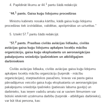
1
4. Papildināt likumu ar 44.
pantu šādā redakcijā:
1
"
44.
pants. Gaisa kuģu lidojumu procedūras
Ministru kabinets nosaka kārtību, kādā gaisa kuģu lidojumu
procedūras tiek izstrādātas, validētas, apstiprinātas un uzturētas."
2
5. Izteikt 57.
pantu šādā redakcijā:
2
"
57.
pants. Prasības civilās aviācijas lidlauku, civilās
aviācijas gaisa kuģu lidojumu apkalpes locekļu mācību
organizāciju, gaisa kuģu ekspluatantu un aeronavigācijas
pakalpojumu sniedzēju īpašniekiem un atbildīgajiem
darbiniekiem
Civilās aviācijas lidlauka, civilās aviācijas gaisa kuģu lidojumu
apkalpes locekļu mācību organizāciju (turpmāk - mācību
organizācijas), starptautiskos pasažieru, kravas vai pasta gaisa
pārvadājumus veicošo gaisa kuģu ekspluatanta un aeronavigācijas
pakalpojumu sniedzēja īpašnieks (patiesais labuma guvējs) un
darbinieks, kas ieņem vadošu amatu vai ar saviem lēmumiem var
būtiski ietekmēt uzņēmuma darbību (turpmāk - atbildīgais darbinieks),
var būt tikai persona, kas: