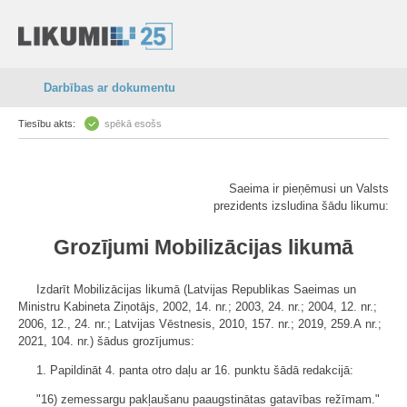
Darbības ar dokumentu
Tiesību akts:
spēkā esošs
Saeima ir pieņēmusi un Valsts
prezidents izsludina šādu likumu:
Grozījumi Mobilizācijas likumā
Izdarīt Mobilizācijas likumā (Latvijas Republikas Saeimas un
Ministru Kabineta Ziņotājs, 2002, 14. nr.; 2003, 24. nr.; 2004, 12. nr.;
2006, 12., 24. nr.; Latvijas Vēstnesis, 2010, 157. nr.; 2019, 259.A nr.;
2021, 104. nr.) šādus grozījumus:
1. Papildināt 4. panta otro daļu ar 16. punktu šādā redakcijā:
"16) zemessargu pakļaušanu paaugstinātas gatavības režīmam."