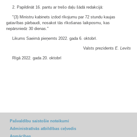
2. Papildināt 16. pantu ar trešo daļu šādā redakcijā:
"(3) Ministru kabinets izdod rīkojumu par 72 stundu kaujas
gatavības pārbaudi, nosakot tās rīkošanas laikposmu, kas
nepārsniedz 30 dienas."
Likums Saeimā pieņemts 2022. gada 6. oktobrī.
Valsts prezidents
E. Levits
Rīgā 2022. gada 20. oktobrī
Pašvaldību saistošie noteikumi
Administratīvās atbildības ceļvedis
Apmācības