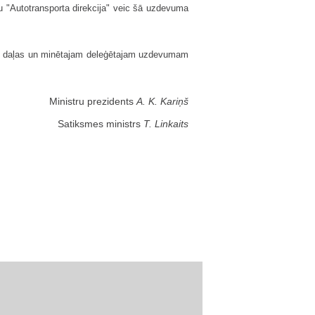
ību "Autotransporta direkcija" veic šā uzdevuma
s daļas un minētajam deleģētajam uzdevumam
Ministru prezidents
A. K. Kariņš
Satiksmes ministrs
T. Linkaits