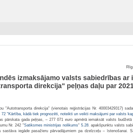
Rīg
endēs izmaksājamo valsts sabiedrības ar 
ransporta direkcija" peļņas daļu par 202
dību "Autotransporta direkcija" (vienotais reģistrācijas Nr. 40003429317) s
72 "Kārtība, kādā tiek prognozēti, noteikti un veikti maksājumi par valsts ka
bas pārskata gada peļņas, – 277 071
euro
apmērā iemaksāt valsts budžetā
kumu Nr. 242 "
Satiksmes ministrijas nolikums
"
5.28
. apakšpunktu valsts sabi
ā sastāva iegāde pasažieru pārvadājumiem pa dzelzceļu – īstenošanai. Sa