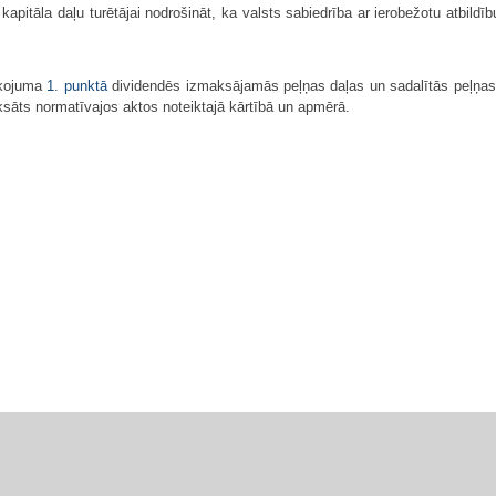
" kapitāla daļu turētājai nodrošināt, ka valsts sabiedrība ar ierobežotu atbild
īkojuma
1. punktā
dividendēs izmaksājamās peļņas daļas un sadalītās peļņa
āts normatīvajos aktos noteiktajā kārtībā un apmērā.