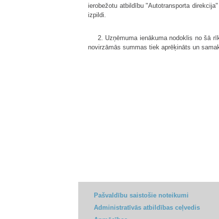
ierobežotu atbildību "Autotransporta direkcija
izpildi.
2. Uzņēmuma ienākuma nodoklis no šā r
novirzāmās summas tiek aprēķināts un samaks
Pašvaldību saistošie noteikumi
Administratīvās atbildības ceļvedis