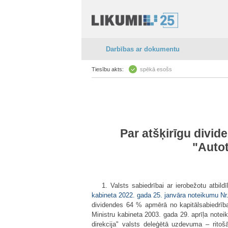
Darbības ar dokumentu
Tiesību akts:
spēkā esošs
Par atšķirīgu divid
"Autot
1. Valsts sabiedrībai ar ierobežotu atbil
kabineta 2022. gada 25. janvāra noteikumu Nr. 
dividendes 64 % apmērā no kapitālsabiedrī
Ministru kabineta 2003. gada 29. aprīļa notei
direkcija" valsts deleģētā uzdevuma – ritoš