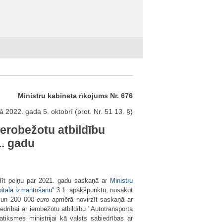
Ministru kabineta rīkojums Nr. 676
ā 2022. gada 5. oktobrī (prot. Nr. 51 13. §)
ierobežotu atbildību
1. gadu
adalīt peļņu par 2021. gadu saskaņā ar
Ministru
pitāla izmantošanu"
3.1. apakšpunktu, nosakot
 un 200 000
euro
apmērā novirzīt saskaņā ar
edrībai ar ierobežotu atbildību "Autotransporta
tiksmes ministrijai kā valsts sabiedrības ar