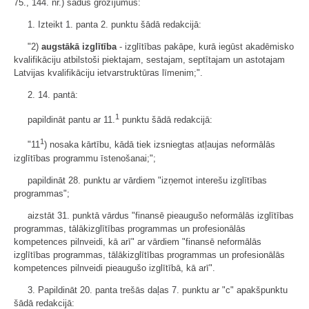
75., 144. nr.) šādus grozījumus:
1. Izteikt 1. panta 2. punktu šādā redakcijā:
"2)
augstākā izglītība
- izglītības pakāpe, kurā iegūst akadēmisko
kvalifikāciju atbilstoši piektajam, sestajam, septītajam un astotajam
Latvijas kvalifikāciju ietvarstruktūras līmenim;".
2. 14. pantā:
1
papildināt pantu ar 11.
punktu šādā redakcijā:
1
"11
) nosaka kārtību, kādā tiek izsniegtas atļaujas neformālās
izglītības programmu īstenošanai;";
papildināt 28. punktu ar vārdiem "izņemot interešu izglītības
programmas";
aizstāt 31. punktā vārdus "finansē pieaugušo neformālās izglītības
programmas, tālākizglītības programmas un profesionālās
kompetences pilnveidi, kā arī" ar vārdiem "finansē neformālās
izglītības programmas, tālākizglītības programmas un profesionālās
kompetences pilnveidi pieaugušo izglītībā, kā arī".
3. Papildināt 20. panta trešās daļas 7. punktu ar "c" apakšpunktu
šādā redakcijā: