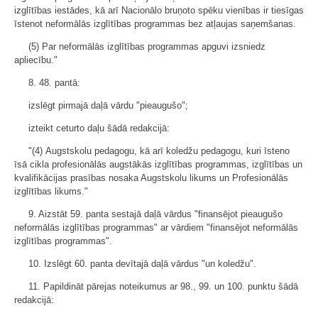
izglītības iestādes, kā arī Nacionālo bruņoto spēku vienības ir tiesīgas
īstenot neformālās izglītības programmas bez atļaujas saņemšanas.
(5) Par neformālās izglītības programmas apguvi izsniedz
apliecību."
8. 48. pantā:
izslēgt pirmajā daļā vārdu "pieaugušo";
izteikt ceturto daļu šādā redakcijā:
"(4) Augstskolu pedagogu, kā arī koledžu pedagogu, kuri īsteno
īsā cikla profesionālās augstākās izglītības programmas, izglītības un
kvalifikācijas prasības nosaka Augstskolu likums un Profesionālās
izglītības likums."
9. Aizstāt 59. panta sestajā daļā vārdus "finansējot pieaugušo
neformālās izglītības programmas" ar vārdiem "finansējot neformālās
izglītības programmas".
10. Izslēgt 60. panta devītajā daļā vārdus "un koledžu".
11. Papildināt pārejas noteikumus ar 98., 99. un 100. punktu šādā
redakcijā: