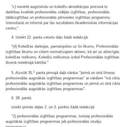
"c) novērtē augstskolu un koledžu akreditācijas procesā to
darbības kvalitāti profesionālās vidējās izglītības, profesionālās
tālākizglītības un profesionālās pilnveides izglītības programmu
īstenošanā un informē par tās rezultātiem Akadēmiskās informācijas
centru;".
4. Izteikt 22. panta ceturto daļu šādā redakcijā:
"(4) Koledžas darbojas, pamatojoties uz šo likumu, Profesionālās
izglītības likumu un citiem normatīvajiem aktiem, kā arī uz attiecīgās
koledžas nolikumu. Koledžu nolikumus izdod Profesionālās izglītības
likumā noteiktajā kārtībā."
1
5. Aizstāt 35.
panta pirmajā daļā vārdus "pirmā un otrā līmeņa
profesionālās augstākās izglītības programmas" ar vārdiem "īsā cikla
profesionālās augstākās izglītības programmas un pirmā un otrā cikla
profesionālās augstākās izglītības programmas".
6. 38. pantā:
izteikt pirmās daļas 2. un 3. punktu šādā redakcijā:
"2) profesionālās izglītības programmas, tostarp profesionālās
augstākās izglītības programmas jeb profesionālās studiju
programmas;