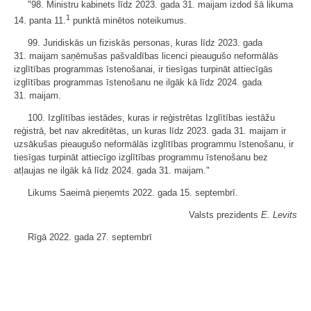
"98. Ministru kabinets līdz 2023. gada 31. maijam izdod šā likuma
1
14. panta 11.
punktā minētos noteikumus.
99. Juridiskās un fiziskās personas, kuras līdz 2023. gada
31. maijam saņēmušas pašvaldības licenci pieaugušo neformālās
izglītības programmas īstenošanai, ir tiesīgas turpināt attiecīgās
izglītības programmas īstenošanu ne ilgāk kā līdz 2024. gada
31. maijam.
100. Izglītības iestādes, kuras ir reģistrētas Izglītības iestāžu
reģistrā, bet nav akreditētas, un kuras līdz 2023. gada 31. maijam ir
uzsākušas pieaugušo neformālās izglītības programmu īstenošanu, ir
tiesīgas turpināt attiecīgo izglītības programmu īstenošanu bez
atļaujas ne ilgāk kā līdz 2024. gada 31. maijam."
Likums Saeimā pieņemts 2022. gada 15. septembrī.
Valsts prezidents
E. Levits
Rīgā 2022. gada 27. septembrī