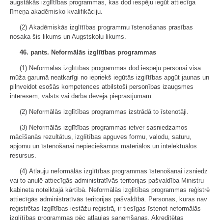
augstākās izglītības programmas, kas dod iespēju iegūt attiecīga
līmeņa akadēmisko kvalifikāciju.
(2) Akadēmiskās izglītības programmu īstenošanas prasības
nosaka šis likums un Augstskolu likums.
46. pants. Neformālās izglītības programmas
(1) Neformālās izglītības programmas dod iespēju personai visa
mūža garumā neatkarīgi no iepriekš iegūtās izglītības apgūt jaunas un
pilnveidot esošās kompetences atbilstoši personības izaugsmes
interesēm, valsts vai darba devēja pieprasījumam.
(2) Neformālās izglītības programmas izstrādā to īstenotāji.
(3) Neformālās izglītības programmas ietver sasniedzamos
mācīšanās rezultātus, izglītības apguves formu, valodu, saturu,
apjomu un īstenošanai nepieciešamos materiālos un intelektuālos
resursus.
(4) Atļauju neformālās izglītības programmas īstenošanai izsniedz
vai to anulē attiecīgās administratīvās teritorijas pašvaldība Ministru
kabineta noteiktajā kārtībā. Neformālās izglītības programmas reģistrē
attiecīgās administratīvās teritorijas pašvaldībā. Personas, kuras nav
reģistrētas Izglītības iestāžu reģistrā, ir tiesīgas īstenot neformālās
izglītības programmas pēc atļaujas saņemšanas. Akreditētas