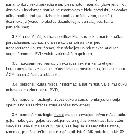
izmanto dzīvnieku pārvadāšanai, piesārņoto materiālu (dzīvnieku līķi,
dzīvnieku izcelsmes pārtikā neizmantojamie blakusprodukti, savvaļas
cūku medību trofejas, dzīvnieku barība, mēsli, virca, pakaiši)
dezinfekciju (veicot ierakstus dezinfekcijas žurnālā) pēc katra
pārvadājuma;
3.2.2. nodrošināt, ka transportlīdzeklis, kas tiek izmantots cūku
pārvadāšanai, izbrauc no aizsardzības zonas tikai pēc
transportlīdzekļa iztīrīšanas, dezinfekcijas un rakstiskas atļaujas
saņemšanas no PVD valsts veterinārā inspektora;
3.3. lauksaimniecības dzīvnieku īpašniekiem vai turētājiem
karantīnas laikā veikt atbilstošus higiēnas pasākumus, lai nepieļautu
ĀCM ierosinātāja izplatīšanos;
3.4. personai, kuras rīcībā ir informācija par mirušu vai slimu cūku,
nekavējoties ziņot par to PVD;
3.5. personām aizliegts izvest cūku olšūnas, embrijus un kuiļu
spermu no aizsardzības zonā esošas novietnes;
3.6. personām aizliegts
izvest
svaigu savvaļas un/vai mājas cūku
gaļu, malto gaļu, gaļas izstrādājumus un gaļas produktus, kas satur
savvaļas un/vai mājas cūku gaļu,
kas iegūta aizsardzības zonā
,
izņemot, ja mājas cūku gaļa ir iegūta atbilstoši MK noteikumu Nr. 83