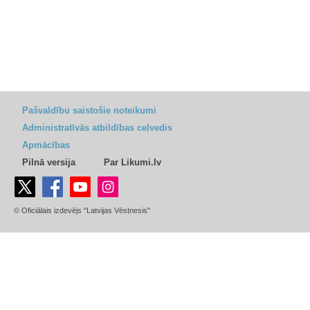
Pašvaldību saistošie noteikumi
Administratīvās atbildības ceļvedis
Apmācības
Pilnā versija
Par Likumi.lv
© Oficiālais izdevējs "Latvijas Vēstnesis"