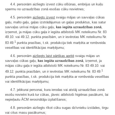
4.4. personām aizliegts izvest cūku olšūnas, embrijus un kuiļu
spermu no uzraudzības zonā esošas cūku novietnes;
4.5. personām
aizliegts izvest
svaigu mājas un savvaļas cūkas
gaļu, malto gaļu, gaļas izstrādājumus un gaļas produktus, kas satur
savvaļas un/vai mājas cūku gaļu,
kas iegūta uzraudzības zonā
,
izņemot, ja mājas cūku gaļa ir iegūta atbilstoši MK noteikumu Nr. 83
49.10. vai 49.12. punkta prasībām, un ir ievērotas MK noteikumu Nr.
1
83 49.
punkta prasības, t.sk. produkcija tiek marķēta ar rombveida
veselības vai identifikācijas marķējumu;
4.6. personām
aizliegts laist pārtikas apritē
svaigu mājas un
savvaļas cūkas gaļu,
kas iegūta uzraudzības zonā
, izņemot, ja
mājas cūku gaļa ir iegūta atbilstoši MK noteikumu Nr. 83 49.10. vai
1
49.12. punkta prasībām, un ir ievērotas MK noteikumu Nr. 83 49.
punkta prasības, t.sk. produkcija tiek marķēta ar rombveida veselības
vai identifikācijas marķējumu;
4.7. jebkurai personai, kura ierodas vai atstāj uzraudzības zonā
esošu novietni kurā tur cūkas, jāveic atbilstoši higiēnas pasākumi, lai
nepieļautu ĀCM ierosinātāja izplatīšanos;
4.8. personām aizliegts rīkot cūku sugas dzīvnieku izstādes, tirgu
vai citus masu pasākumus;