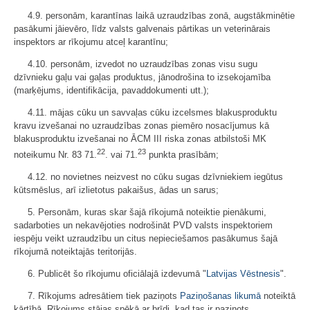
4.9. personām, karantīnas laikā uzraudzības zonā, augstākminētie
pasākumi jāievēro, līdz valsts galvenais pārtikas un veterinārais
inspektors ar rīkojumu atceļ karantīnu;
4.10. personām, izvedot no uzraudzības zonas visu sugu
dzīvnieku gaļu vai gaļas produktus, jānodrošina to izsekojamība
(marķējums, identifikācija, pavaddokumenti utt.);
4.11. mājas cūku un savvaļas cūku izcelsmes blakusproduktu
kravu izvešanai no uzraudzības zonas piemēro nosacījumus kā
blakusproduktu izvešanai no ĀCM III riska zonas atbilstoši MK
22
23
noteikumu Nr. 83 71.
. vai 71.
punkta prasībām;
4.12. no novietnes neizvest no cūku sugas dzīvniekiem iegūtus
kūtsmēslus, arī izlietotus pakaišus, ādas un sarus;
5. Personām, kuras skar šajā rīkojumā noteiktie pienākumi,
sadarboties un nekavējoties nodrošināt PVD valsts inspektoriem
iespēju veikt uzraudzību un citus nepieciešamos pasākumus šajā
rīkojumā noteiktajās teritorijās.
6. Publicēt šo rīkojumu oficiālajā izdevumā "
Latvijas Vēstnesis
".
7. Rīkojums adresātiem tiek paziņots
Paziņošanas likumā
noteiktā
kārtībā. Rīkojums stājas spēkā ar brīdi, kad tas ir paziņots.