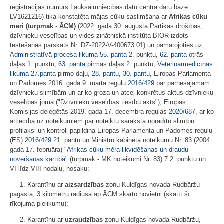
reģistrācijas numurs Lauksaimniecības datu centra datu bāzē
LV1621216) tika konstatēta mājas cūku saslimšana ar
Āfrikas cūku
mēri (turpmāk - ĀCM)
(2022. gada 30. augusta Pārtikas drošības,
dzīvnieku veselības un vides zinātniskā institūta BIOR izdots
testēšanas pārskats Nr. DZ-2022-V-400673.01) un pamatojoties uz
Administratīvā procesa likuma
55. panta
2. punktu,
62. panta
otrās
daļas 1. punktu,
63. panta
pirmās daļas 2. punktu,
Veterinārmedicīnas
likuma
27.panta
pirmo daļu,
28. pantu
,
30. pantu
, Eiropas Parlamenta
un Padomes 2016. gada 9. marta regulu
2016/429
par pārnēsājamām
dzīvnieku slimībām un ar ko groza un atceļ konkrētus aktus dzīvnieku
veselības jomā ("Dzīvnieku veselības tiesību akts"), Eiropas
Komisijas deleģētās 2019. gada 17. decembra regulas
2020/687
, ar ko
attiecībā uz noteikumiem par noteiktu sarakstā norādītu slimību
profilaksi un kontroli papildina Eiropas Parlamenta un Padomes regulu
(ES)
2016/429
21. pantu un Ministru kabineta noteikumu Nr. 83 (2004.
gada 17. februāra) "
Āfrikas cūku mēra likvidēšanas un draudu
novēršanas kārtība
" (turpmāk - MK noteikumi Nr. 83) 7.2. punktu un
VI līdz VIII nodaļu, nosaku:
1. Karantīnu ar
aizsardzības
zonu Kuldīgas novada Rudbāržu
pagastā, 3 kilometru rādiusā ap ĀCM skarto novietni (skatīt šī
rīkojuma pielikumu);
2. Karantīnu ar
uzraudzības
zonu Kuldīgas novada Rudbāržu,