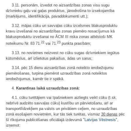
3.11. personām, izvedot no aizsardzības zonas visu sugu
dzīvnieku gaļu vai gaļas produktus, jānodrošina to izsekojamība
(marķējums, identifikācija, pavaddokumenti utt.);
3.12. mājas cūku un savvaļas cūku izcelsmes blakusproduktu
kravu izvešanai no aizsardzības zonas piemēro nosacījumus kā
blakusproduktu izvešanai no ĀCM III riska zonas atbilstoši MK
22
23
noteikumu Nr. 83 71.
vai 71.
punkta prasībām;
3.13. no novietnes neizvest no cūku sugas dzīvniekiem iegūtus
kūtsmēslus, arī izlietotus pakaišus, ādas un sarus;
3.14. pēc 15 dienu aizsardzības zonā noteikto ierobežojumu
piemērošanas, turpina piemērot uzraudzības zonā noteiktos
ierobežojumus, kamēr tie ir spēkā.
4.
Karantīnas laikā uzraudzības zonā:
4.1. cūku turētājiem vai īpašniekiem aizliegts veikt cūku (t.sk.
nebrīvē audzēto savvaļas cūku) kustību un pārvietošanu, arī ar
transportlīdzekļiem pa valsts un privātiem ceļiem, no uzraudzības
zonā esošajiem novietnēm, kur tās tiek turētas, vismaz
30 dienas
pēc
šī rīkojuma publicēšanas oficiālajā izdevumā "
Latvijas Vēstnesis
",
izņemot: