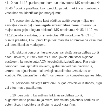
41.10. vai 41.12. punkta prasībām, un ir ievērotas MK noteikumu Nr.
1
83 46.
punkta prasības, t.sk. produkcija tiek marķēta ar rombveida
veselības vai identifikācijas marķējumu;
3.7. personām aizliegts
laist pārtikas apritē
svaigu mājas un
savvaļas cūkas gaļu,
kas iegūta aizsardzības zonā
, izņemot, ja
mājas cūku gaļa ir iegūta atbilstoši MK noteikumu Nr. 83 41.10. vai
1
41.12 punkta prasībām, un ir ievērotas MK noteikumu Nr. 83 46.
punkta prasības, t.sk. produkcija tiek marķēta ar rombveida veselības
vai identifikācijas marķējumu;
3.8. jebkurai personai, kura ierodas vai atstāj aizsardzības zonā
esošu novietni, kur tiek turētas cūkas, jāveic atbilstoši higiēnas
pasākumi, lai nepieļautu ĀCM ierosinātāja izplatīšanos. Par visām
personām, kas apmeklē novietni, glabāt lietvedības pierakstus,
uzturēt tos atjauninātus, lai atvieglinātu slimību uzraudzību un
kontroli. Pēc pieprasījuma darīt tos pieejamus kompetentajai iestādei;
3.9. personām aizliegts rīkot cūku sugas dzīvnieku izstādes, tirgu
vai citus masu pasākumus;
3.10. personām, karantīnas laikā aizsardzības zonā,
augstākminētie pasākumi jāievēro, līdz valsts galvenais pārtikas un
veterinārais inspektors ar rīkojumu atceļ karantīnu;