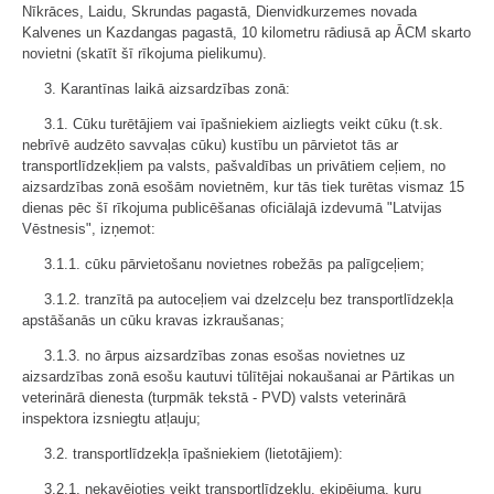
Nīkrāces, Laidu, Skrundas pagastā, Dienvidkurzemes novada
Kalvenes un Kazdangas pagastā, 10 kilometru rādiusā ap ĀCM skarto
novietni (skatīt šī rīkojuma pielikumu).
3. Karantīnas laikā aizsardzības zonā:
3.1. Cūku turētājiem vai īpašniekiem aizliegts veikt cūku (t.sk.
nebrīvē audzēto savvaļas cūku) kustību un pārvietot tās ar
transportlīdzekļiem pa valsts, pašvaldības un privātiem ceļiem, no
aizsardzības zonā esošām novietnēm, kur tās tiek turētas vismaz 15
dienas pēc šī rīkojuma publicēšanas oficiālajā izdevumā "Latvijas
Vēstnesis", izņemot:
3.1.1. cūku pārvietošanu novietnes robežās pa palīgceļiem;
3.1.2. tranzītā pa autoceļiem vai dzelzceļu bez transportlīdzekļa
apstāšanās un cūku kravas izkraušanas;
3.1.3. no ārpus aizsardzības zonas esošas novietnes uz
aizsardzības zonā esošu kautuvi tūlītējai nokaušanai ar Pārtikas un
veterinārā dienesta (turpmāk tekstā - PVD) valsts veterinārā
inspektora izsniegtu atļauju;
3.2. transportlīdzekļa īpašniekiem (lietotājiem):
3.2.1. nekavējoties veikt transportlīdzekļu, ekipējuma, kuru