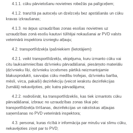
4.1.1. cūku pārvietošanu novietnes robežās pa palīgceļiem;
4.1.2. tranzītā pa autoceļu un dzelzceļu bez apstāšanās un cūku
kravas izkraušanas;
4.1.3. no ārpus uzraudzības zonas esošas novietnes uz
uzraudzības zonā esošu kautuvi tūlītējai nokaušanai ar PVD valsts
veterinārā inspektora izsniegtu atļauju;
4.2. transportlīdzekļa īpašniekiem (lietotājiem):
4.2.1. veikt transportlīdzekļu, ekipējuma, kuru izmanto cūku vai
citu lauksaimniecības dzīvnieku pārvadāšanai, piesārņoto materiālu
(dzīvnieku līķi, dzīvnieku izcelsmes pārtikā neizmantojamie
blakusprodukti, savvaļas cūku medību trofejas, dzīvnieku barība,
mēsli, virca, pakaiši) dezinfekciju (veicot ierakstu dezinfekcijas
žurnālā) nekavējoties, pēc katra pārvadājuma;
4.2.2. nodrošināt, ka transportlīdzeklis, kas tiek izmantots cūku
pārvadāšanai, izbrauc no uzraudzības zonas tikai pēc
transportlīdzekļa tīrīšanas, dezinfekcijas un rakstiskas atļaujas
saņemšanas no PVD veterinārā inspektora;
4.3. personai, kuras rīcībā ir informācija par mirušu vai slimu cūku,
nekavējoties ziņot par to PVD;