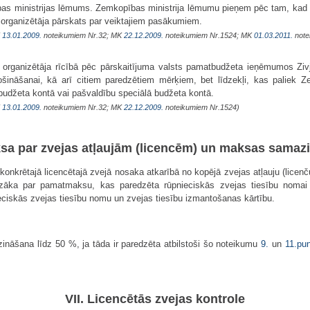
bas ministrijas lēmums. Zemkopības ministrija lēmumu pieņem pēc tam, kad Ze
s organizētāja pārskats par veiktajiem pasākumiem.
K
13.01.2009.
noteikumiem Nr.32; MK
22.12.2009.
noteikumiem Nr.1524; MK
01.03.2011.
note
s organizētāja rīcībā pēc pārskaitījuma valsts pamatbudžeta ieņēmumos Zivj
šināšanai, kā arī citiem paredzētiem mērķiem, bet līdzekļi, kas paliek Ze
atbudžeta kontā vai pašvaldību speciālā budžeta kontā.
K
13.01.2009.
noteikumiem Nr.32; MK
22.12.2009.
noteikumiem Nr.1524)
ksa par zvejas atļaujām (licencēm) un maksas samaz
onkrētajā licencētajā zvejā nosaka atkarībā no kopējā zvejas atļauju (licenč
 mazāka par pamatmaksu, kas paredzēta rūpnieciskās zvejas tiesību nomai
eciskās zvejas tiesību nomu un zvejas tiesību izmantošanas kārtību.
ināšana līdz 50 %, ja tāda ir paredzēta atbilstoši šo noteikumu
9.
un
11.pu
VII. Licencētās zvejas kontrole