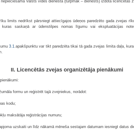
r nepieciešama Valsts vides dienesta (turpmāk – dienests) izdota licencētās zv
īku limits nedrīkst pārsniegt attiecīgajos ūdeņos paredzēto gada zvejas rīk
, kuras saskaņā ar ūdenstilpes nomas līgumu vai ekspluatācijas note
ikumu
3.1
.apakšpunktu var tikt paredzēta tikai tā gada zvejas limita daļa, ku
m.
II. Licencētās zvejas organizētāja pienākumi
 pienākumi:
žurnāla formu un reģistrēt tajā zvejniekus, norādot:
nas kodu;
kļu maksātāja reģistrācijas numuru;
 apjoma uzskaiti un līdz nākamā mēneša sestajam datumam iesniegt datus di