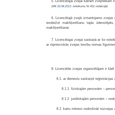
5. Licencētajai zvejai katram zvejniekam i
(MK
20.08.2013.
noteikumu Nr.601 redakcijā)
6. Licencētajā zvejā izmantojamo zvejas r
ierobežot makšķerēšanu tajās ūdenstilpēs
makšķerēšanai.
7. Licencētajai zvejai saskaņā ar šo note
ar rūpnieciskās zvejas tiesību nomas līgumie
8. Licencētās zvejas organizētājam ir šādi
8.1. ar dienestu saskaņot reģistrācijas 
8.1.1. fiziskajām personām – perso
8.1.2. juridiskajām personām – nodo
8.2. katru mēnesi nodrošināt nozvejas