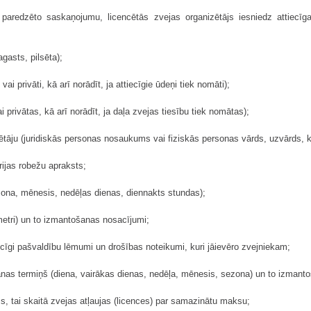
paredzēto saskaņojumu, licencētās zvejas organizētājs iesniedz attiecīgaj
gasts, pilsēta);
vai privāti, kā arī norādīt, ja attiecīgie ūdeņi tiek nomāti);
i privātas, kā arī norādīt, ja daļa zvejas tiesību tiek nomātas);
zētāju (juridiskās personas nosaukums vai fiziskās personas vārds, uzvārds, kā
rijas robežu apraksts;
ezona, mēnesis, nedēļas dienas, diennakts stundas);
ametri) un to izmantošanas nosacījumi;
ecīgi pašvaldību lēmumi un drošības noteikumi, kuri jāievēro zvejniekam;
šanas termiņš (diena, vairākas dienas, nedēļa, mēnesis, sezona) un to izmant
s, tai skaitā zvejas atļaujas (licences) par samazinātu maksu;