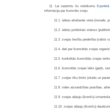
11. Lai saņemtu šo noteikumu
9.punktā
informācija par licencēto zveju:
11.1. ūdeņu atrašanās vieta (novads, pa
11.2. ūdeņu juridiskais statuss (publiski 
11.3. zvejas tiesību piederība (valsts va
11.4. dati par licencētās zvejas organi
11.5. konkrētās licencētās zvejas terito
11.6. licencētās zvejas laiks (gads, s
11.7. zvejas rīku limits (skaits un par
11.8. vides aizsardzības prasības, atti
11.9. zvejas atļauju (licenču) izmanto
11.10. zvejas atļauju (licenču) daudzum