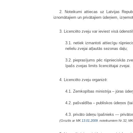
2. Noteikumi attiecas uz Latvijas Repub
iznomātajiem un privātajiem ūdeņiem, izņemot ū
3. Licencēto zveju var ieviest visā ūdenstil
3.1. netiek izmantoti attiecīgu rūpniec
nelielu zvejai atļautās sezonas daļu;
3.2. pieprasījums pēc rūpnieciskās zvej
īpašs zvejas limits licencētajai zvejai.
4. Licencēto zveju organizē:
4.1. Zemkopības ministrija – jūras ūde
4.2. pašvaldība – publiskos ūdeņos (tai
4.3. privāto ūdeņu īpašnieks — privātos
(Grozīts ar MK
13.01.2009.
noteikumiem Nr.32; M