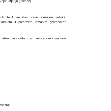
ejas atļauja (licence).
u limitu. Licencētās zvejas ieviešana nedrīkst
ikumiem ir paredzēts izmantot galvenokārt
ra netiek pieprasīta un izmantota zvejā saskaņā
enestā;