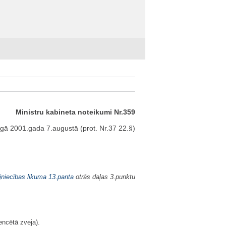
Ministru kabineta noteikumi Nr.359
gā 2001.gada 7.augustā (prot. Nr.37 22.§)
jniecības likuma
13.panta
otrās daļas 3.punktu
encētā zveja).