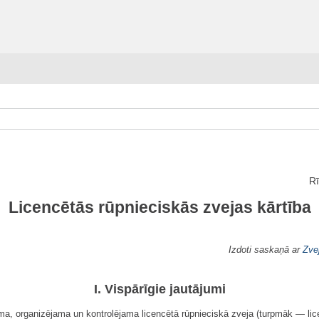
Rī
Licencētās rūpnieciskās zvejas kārtība
Izdoti saskaņā ar
Zve
I. Vispārīgie jautājumi
ma, organizējama un kontrolējama licencētā rūpnieciskā zveja (turpmāk — lic