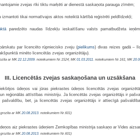
izmantojamie zvejas rīki tiktu marķēti ar dienestā saskaņota parauga zīmēm;
tu izmantoti tikai normatīvajos aktos noteiktā kārtībā reģistrēti peldlīdzekļi;
nktā
paredzēto naudas līdzekļu ieskaitīšanu valsts pamatbudžeta ieņēm
pārskatu par licencēto rūpniecisko zveju (
pielikums
) divas reizes gadā – lī
kšpunktā minēto licencētās zvejas organizētāju).
rozīta ar MK
22.12.2009.
noteikumiem Nr.1524; MK
01.03.2011.
noteikumiem Nr.161; MK
20.0
III. Licencētās zvejas saskaņošana un uzsākšana
ekšējos ūdeņos vai jūras piekrastes ūdeņos licencētās zvejas organizētāj
 reģionālās attīstības ministriju. Ja licencētās zvejas organizētājs ir pašval
r pašvaldību, bet, ja licencētās zvejas organizētājs ir attiecīgā pašvaldī
 grozīta ar MK
20.08.2013.
noteikumiem Nr.601)
ūdeņos aiz piekrastes ūdeņiem Zemkopības ministrija saskaņo ar Vides aizsard
 grozīta ar MK
20.08.2013.
noteikumiem Nr.601)