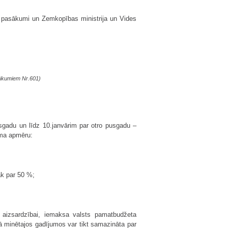
s pasākumi un Zemkopības ministrija un Vides
ikumiem Nr.601)
usgadu un līdz 10.janvārim par otro pusgadu –
uma apmēru:
āk par 50 %;
u aizsardzībai, iemaksa valsts pamat­budžeta
ā minētajos gadījumos var tikt samazināta par