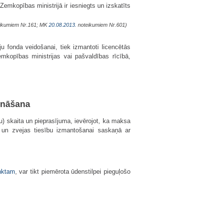
mkopības ministrijā ir iesniegts un izskatīts
ikumiem Nr.161; MK
20.08.2013.
noteikumiem Nr.601)
u fonda veidošanai, tiek izmantoti licencētās
mkopības ministrijas vai pašvaldības rīcībā,
ināšana
u) skaita un pieprasījuma, ievērojot, ka maksa
 un zvejas tiesību izmantošanai saskaņā ar
nktam
, var tikt piemērota ūdenstilpei pieguļošo