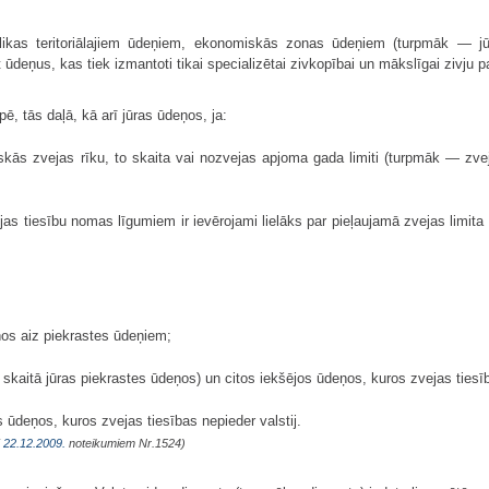
likas teritoriālajiem ūdeņiem, ekonomiskās zonas ūdeņiem (turpmāk — jū
deņus, kas tiek izmantoti tikai specializētai zivkopībai un mākslīgai zivju p
pē, tās daļā, kā arī jūras ūdeņos, ja:
iskās zvejas rīku, to skaita vai nozvejas apjoma gada limiti (turpmāk — zvejas 
as tiesību nomas līgumiem ir ievērojami lielāks par pieļaujamā zvejas limita 
ņos aiz piekrastes ūdeņiem;
 skaitā jūras piekrastes ūdeņos) un citos iekšējos ūdeņos, kuros zvejas tiesība
 ūdeņos, kuros zvejas tiesības nepieder valstij.
K
22.12.2009.
noteikumiem Nr.1524)