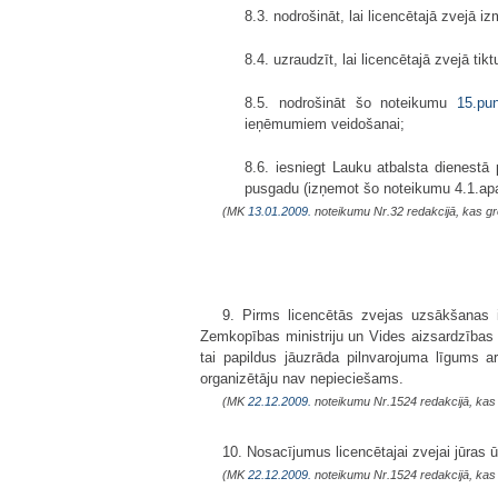
8.3. nodrošināt, lai licencētajā zvejā 
8.4. uzraudzīt, lai licencētajā zvejā tik
8.5. nodrošināt šo noteikumu
15.pu
ieņēmumiem veidošanai;
8.6. iesniegt Lauku atbalsta dienestā 
pusgadu (izņemot šo noteikumu 4.1.apa
(MK
13.01.2009.
noteikumu Nr.32 redakcijā, kas g
9. Pirms licencētās zvejas uzsākšanas i
Zemkopības ministriju un Vides aizsardzības un
tai papildus jāuzrāda pilnvarojuma līgums a
organizētāju nav nepieciešams.
(MK
22.12.2009.
noteikumu Nr.1524 redakcijā, kas
10. Nosacījumus licencētajai zvejai jūras 
(MK
22.12.2009.
noteikumu Nr.1524 redakcijā, kas