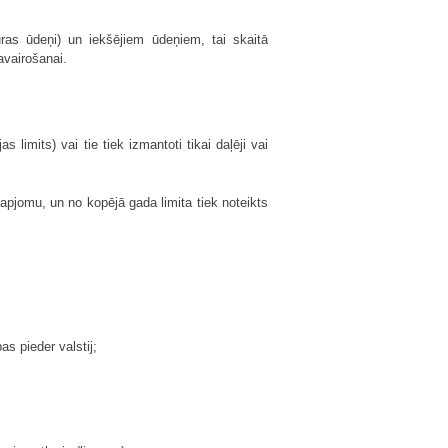
ras ūdeņi) un iekšējiem ūdeņiem, tai skaitā
avairošanai.
limits) vai tie tiek izmantoti tikai daļēji vai
apjomu, un no kopējā gada limita tiek noteikts
s pieder valstij;