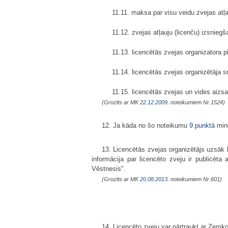
11.11. maksa par visu veidu zvejas atļ
11.12. zvejas atļauju (licenču) izsniegš
11.13. licencētās zvejas organizatora 
11.14. licencētās zvejas organizētāja s
11.15. licencētās zvejas un vides aizs
(Grozīts ar MK
22.12.2009.
noteikumiem Nr.1524)
12. Ja kāda no šo noteikumu
9.punktā
minē
13. Licencētās zvejas organizētājs uzsāk
informācija par licencēto zveju ir publicēta
Vēstnesis".
(Grozīts ar MK
20.08.2013.
noteikumiem Nr.601)
14. Licencēto zveju var pārtraukt ar Zemko