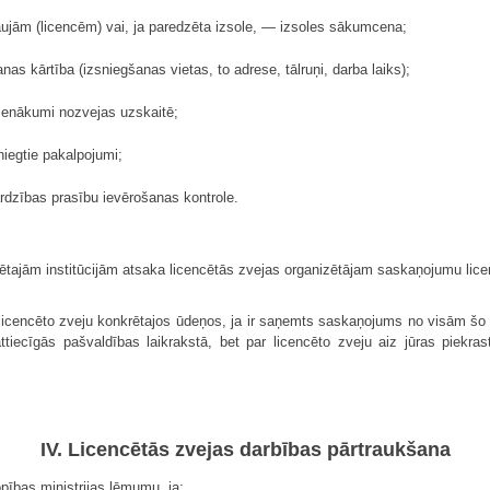
aujām (licencēm) vai, ja paredzēta izsole, — izsoles sākumcena;
anas kārtība (izsniegšanas vietas, to adrese, tālruņi, darba laiks);
pienākumi nozvejas uzskaitē;
niegtie pakalpojumi;
ardzības prasību ievērošanas kontrole.
tajām institūcijām atsaka licencētās zvejas organizētājam saskaņojumu licenc
 licencēto zveju konkrētajos ūdeņos, ja ir saņemts saskaņojums no visām š
 attiecīgās pašvaldības laikrakstā, bet par licencēto zveju aiz jūras piekr
IV. Licencētās zvejas darbības pārtraukšana
pības ministrijas lēmumu, ja: