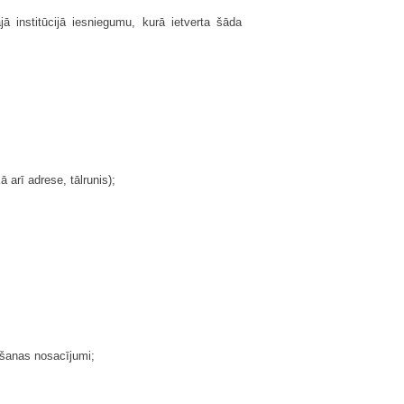
ā institūcijā iesniegumu, kurā ietverta šāda
 arī adrese, tālrunis);
ošanas nosacījumi;