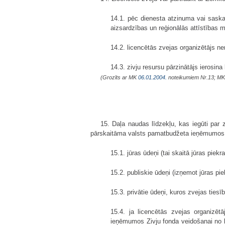
14.1. pēc dienesta atzinuma vai sask
aizsardzības un reģionālās attīstības 
14.2. licencētās zvejas organizētājs ne
14.3. zivju resursu pārzinātājs ierosin
(Grozīts ar MK
06.01.2004.
noteikumiem Nr.13; M
15. Daļa naudas līdzekļu, kas iegūti par 
pārskaitāma valsts pamatbudžeta ieņēmumos Z
15.1. jūras ūdeņi (tai skaitā jūras pie
15.2. publiskie ūdeņi (izņemot jūras pi
15.3. privātie ūdeņi, kuros zvejas tie
15.4. ja licencētās zvejas organizēt
ieņēmumos Zivju fonda veidošanai no l