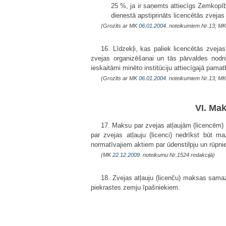
25 %, ja ir saņemts attiecīgs Zemkopī
dienestā apstiprināts licencētās zveja
(Grozīts ar MK
06.01.2004.
noteikumiem Nr.13; M
16. Līdzekļi, kas paliek licencētās zveja
zvejas organizēšanai un tās pārvaldes nodro
ieskaitāmi minēto institūciju attiecīgajā pam
(Grozīts ar MK
06.01.2004.
noteikumiem Nr.13; M
VI. Ma
17. Maksu par zvejas atļaujām (licencēm) k
par zvejas atļauju (licenci) nedrīkst būt
normatīvajiem aktiem par ūdenstilpju un rūpni
(MK
22.12.2009.
noteikumu Nr.1524 redakcijā)
18. Zvejas atļauju (licenču) maksas samaz
piekrastes zemju īpašniekiem.