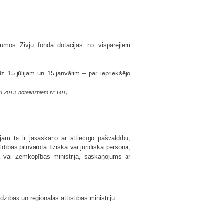
umos Zivju fonda dotācijas no vispārējiem
dz 15.jūlijam un 15.janvārim – par iepriekšējo
8.2013.
noteikumiem Nr.601)
am tā ir jāsaskaņo ar attiecīgo pašvaldību,
dības pilnvarota fiziska vai juridiska persona,
ba vai Zemkopības ministrija, saskaņojums ar
zības un reģionālās attīstības ministriju.