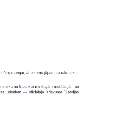
ētajai zvejai, atteikums jāpamato rakstiski.
o noteikumu
9.punktā
minētajām institūcijām un
astes ūdeņiem — oficiālajā izdevumā "Latvijas