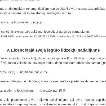
aņā ar zinātniskām rekomendācijām nepieciešami zivju resursu aizsardzība
ministrija pieņem par to savstarpēji saskaņotu lēmumu;
nodrošina šo noteikumu izpildi;
a licencētās zvejas pārtraukšanu, iesniedzot attiecīgu pamatojumu.
K
13.01.2009.
noteikumiem Nr.32; MK
22.12.2009.
noteikumiem Nr.1524; MK
20.08.2013.
note
V. Licencētajā zvejā iegūto līdzekļu sadalījums
zvejas atļaujām (licencēm), divas reizes gadā – līdz 10.jūlijam par pirmo p
ivju fonda veidošanai, ievērojot šādu ūdeņu statusam atbilstošu pārskaitīj
krastes ūdeņi) — ne mazāk par 70 %;
ekrastes ūdeņus) un citi ūdeņi, kuros zvejas tiesības pieder valstij, — ne maz
sības pieder to īpašniekam, — ne mazāk par 20 %;
ājs veic pasākumus zivju krājumu palielināšanai vai zivju resursu papild
icencētajā zvejā iegūtajiem līdzekļiem šo noteikumu 4.2. un 4.3.apakšpunkt