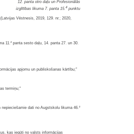
12. panta otro daļu un Profesionālās
4
izglītības likuma 7. panta 15.
punktu
(Latvijas Vēstnesis, 2019, 129. nr.; 2020,
uma 11.² panta sesto daļu, 14. panta 27. un 30.
formācijas apjomu un publiskošanas kārtību;"
as termiņu;"
am nepieciešamie dati no Augstskolu likuma 46.²
s, kas iegūti no valsts informācijas