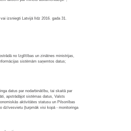
ai izsniegti Latvijā līdz 2016. gada 31.
pstrādā no Izglītības un zinātnes ministrijas,
 informācijas sistēmām saņemtos datus;
nga datus par nodarbinātību, tai skaitā par
i, apstrādājot sistēmas datus, Valsts
onomiskās aktivitātes statusu un Pilsonības
 dzīvesvietu (turpmāk visi kopā - monitoringa