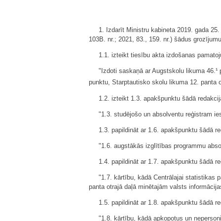
1. Izdarīt Ministru kabineta 2019. gada 25.
103B. nr.; 2021, 83., 159. nr.) šādus grozījum
1.1. izteikt tiesību akta izdošanas pamato
"Izdoti saskaņā ar Augstskolu likuma 46.¹ p
punktu, Starptautisko skolu likuma 12. panta o
1.2. izteikt 1.3. apakšpunktu šādā redakcij
"1.3. studējošo un absolventu reģistram i
1.3. papildināt ar 1.6. apakšpunktu šādā re
"1.6. augstākās izglītības programmu abso
1.4. papildināt ar 1.7. apakšpunktu šādā re
"1.7. kārtību, kādā Centrālajai statistika
panta otrajā daļā minētajām valsts informācij
1.5. papildināt ar 1.8. apakšpunktu šādā re
"1.8. kārtību, kādā apkopotus un nepersoni