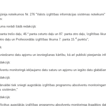
 jūnija noteikumos Nr. 276 "Valsts izglītības informācijas sistēmas noteikumi" 
us:
juma norādi šādā redakcijā:
anta trešo daļu, 46.² panta ceturto daļu un 87. panta otro daļu, Izglītības lik
4
tro daļu un Profesionālās izglītības likuma 7. panta 15.
punktu";
ā:
esniedzamo datu apjomu un iesniegšanas kārtību, kā arī publiski pieejamās in
dakcijā:
lventu monitoringā iekļaujamo datu saturu un apjomu un iegūto datu glabāšan
dakcijā:
s pārvaldei tiek sniegti augstākās izglītības programmu absolventu monitoring
as sistēmām;"
dakcijā:
ficētus augstākās izglītības programmu absolventu monitoringa ikgadējos datu