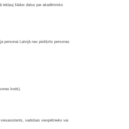
mā iekļauj šādus datus par akadēmisko
ja personai Latvijā nav piešķirts personas
rsonas kods);
 viesasistents, vadošais viespētnieks vai