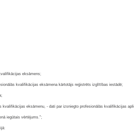
 kvalifikācijas eksāmens;
ionālās kvalifikācijas eksāmena kārtotājs reģistrēts izglītības iestādē;
a;
s kvalifikācijas eksāmenu, - dati par izsniegto profesionālās kvalifikācijas ap
enā iegūtais vērtējums.";
jā: