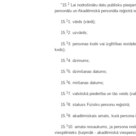
1
"15.
Lai nodrošinātu datu publisku pieeja
personālu un Akadēmiskā personāla reģistrā 
1
15.
1. vārds (vārdi);
1
15.
2. uzvārds;
1
15.
3. personas kods vai izglītības iestāde
kods);
1
15.
4. dzimums;
1
15.
5. dzimšanas datums;
1
15.
6. miršanas datums;
1
15.
7. valstiskā piederība un tās veids (va
1
15.
8. statuss Fizisko personu reģistrā;
1
15.
9. akadēmiskais amats, kurā persona i
1
15.
10. amata nosaukums, ja persona nodar
viespētnieks (turpmāk - akadēmiskā viespers