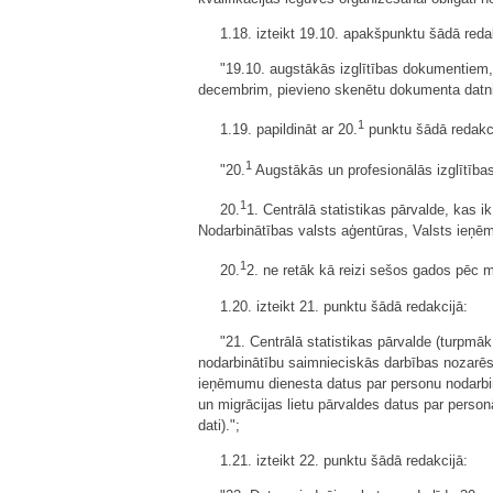
1.18. izteikt 19.10. apakšpunktu šādā reda
"19.10. augstākās izglītības dokumentiem, k
decembrim, pievieno skenētu dokumenta datni 
1
1.19. papildināt ar 20.
punktu šādā redakci
1
"20.
Augstākās un profesionālās izglītība
1
20.
1. Centrālā statistikas pārvalde, kas ik
Nodarbinātības valsts aģentūras, Valsts ieņē
1
20.
2. ne retāk kā reizi sešos gados pēc m
1.20. izteikt 21. punktu šādā redakcijā:
"21. Centrālā statistikas pārvalde (turpmā
nodarbinātību saimnieciskās darbības nozarēs
ieņēmumu dienesta datus par personu nodarbin
un migrācijas lietu pārvaldes datus par pers
dati).";
1.21. izteikt 22. punktu šādā redakcijā: