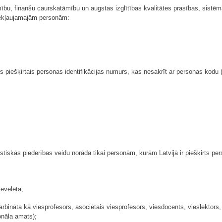
mību, finanšu caurskatāmību un augstas izglītības kvalitātes prasības, sistē
iekļaujamajām personām:
s piešķirtais personas identifikācijas numurs, kas nesakrīt ar personas kodu (
lstiskās piederības veidu norāda tikai personām, kurām Latvijā ir piešķirts pe
evēlēta;
bināta kā viesprofesors, asociētais viesprofesors, viesdocents, vieslektors,
onāla amats);