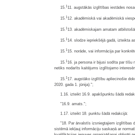
1
15.
11. augstākās izglītības iestādes no
1
15.
12. akadēmiskā vai akadēmiskā viespe
1
15.
13. akadēmiskajam amatam atbilstošā
1
15.
14. slodze iepriekšējā gadā, izteikta 
1
15.
15. norāde, vai informācija par konkrēt
1
15.
16. ja persona ir bijusi sodīta par tīš
netiks nodarīts kaitējums izglītojamo interes
1
15.
17. augstāko izglītību apliecinošie d
2020. gada 1. jūnija).";
1.16. izteikt 16.9. apakšpunktu šādā redakc
"16.9. amats.";
1.17. izteikt 18. punktu šādā redakcijā:
"18. Par ārvalstīs izsniegtajiem izglītība
sistēmā iekļauj informāciju saskaņā ar normat
kvalifikācijas ieguves organizēšanai obligāti