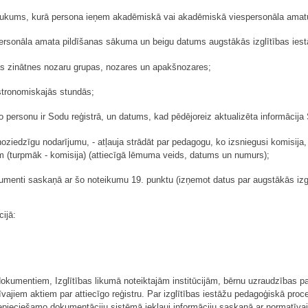
saukums, kurā persona ieņem akadēmiskā vai akadēmiskā viespersonāla amat
rsonāla amata pildīšanas sākuma un beigu datums augstākās izglītības iest
s zinātnes nozaru grupas, nozares un apakšnozares;
astronomiskajās stundās;
o personu ir Sodu reģistrā, un datums, kad pēdējoreiz aktualizēta informācija 
u noziedzīgu nodarījumu, - atļauja strādāt par pedagogu, ko izsniegusi komisija,
ēm (turpmāk - komisija) (attiecīgā lēmuma veids, datums un numurs);
okumenti saskaņā ar šo noteikumu 19. punktu (izņemot datus par augstākās izg
ijā:
s dokumentiem, Izglītības likumā noteiktajām institūcijām, bērnu uzraudzības
īvajiem aktiem par attiecīgo reģistru. Par izglītības iestāžu pedagoģiskā pro
 nepieciešamo dokumentāciju sistēmā iekļauj informāciju saskaņā ar normatīva