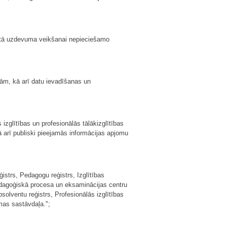
inētā uzdevuma veikšanai nepieciešamo
ām, kā arī datu ievadīšanas un
izglītības un profesionālās tālākizglītības
ā arī publiski pieejamās informācijas apjomu
ģistrs, Pedagogu reģistrs, Izglītības
pedagoģiskā procesa un eksaminācijas centru
solventu reģistrs, Profesionālās izglītības
mas sastāvdaļa.";