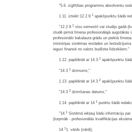
"5.6. izglītības programmu absolventu nod
1
1.11. izteikt 12.2.9.
apakšpunktu šādā red
1
"12.2.9.
visu semestrī vai studiju gadā (ku
studē pirmā līmeņa profesionālajā augstākās iz
profesionālo bakalaura grādu un piektā līmeņa 
ministrijas sistēmas iestādes un Ieslodzījum
ieguvi finansē no valsts budžeta līdzekļiem;"
1
1.12. papildināt ar 14.3.
apakšpunktu šādā
1
"14.3.
dzimums;"
2
1.13. papildināt ar 14.3.
apakšpunktu šādā
2
"14.3.
dzimšanas datums;"
1
1.14. papildināt ar 14.
punktu šādā redakci
1
"14.
Sistēmā iekļauj šādu informāciju par p
(turpmāk - profesionālās kvalifikācijas eksāme
1
14.
1. vārds (vārdi);