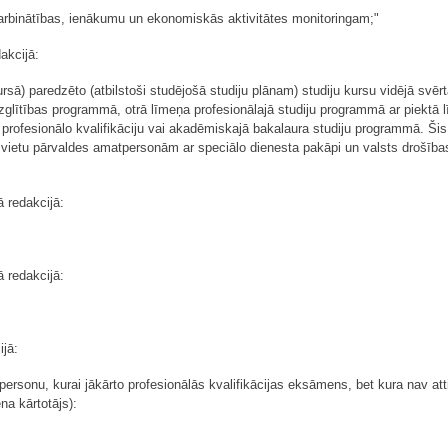
arbinātības, ienākumu un ekonomiskās aktivitātes monitoringam;"
akcijā:
rsā) paredzēto (atbilstoši studējošā studiju plānam) studiju kursu vidējā svērt
glītības programmā, otrā līmeņa profesionālajā studiju programmā ar piektā lī
profesionālo kvalifikāciju vai akadēmiskajā bakalaura studiju programmā. Šis 
a vietu pārvaldes amatpersonām ar speciālo dienesta pakāpi un valsts drošība
 redakcijā:
 redakcijā:
jā:
ersonu, kurai jākārto profesionālās kvalifikācijas eksāmens, bet kura nav atti
na kārtotājs):