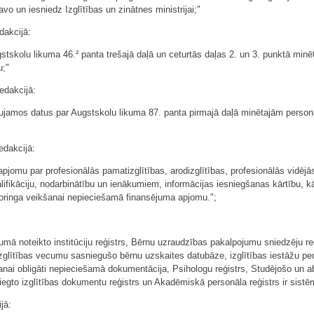
vo un iesniedz Izglītības un zinātnes ministrijai;"
dakcijā:
gstskolu likuma 46.² panta trešajā daļā un ceturtās daļas 2. un 3. punktā m
u;"
edakcijā:
aujamos datus par Augstskolu likuma 87. panta pirmajā daļā minētajām person
edakcijā:
jomu par profesionālās pamatizglītības, arodizglītības, profesionālās vidējās 
ifikāciju, nodarbinātību un ienākumiem, informācijas iesniegšanas kārtību, k
oringa veikšanai nepieciešamā finansējuma apjomu.";
likumā noteikto institūciju reģistrs, Bērnu uzraudzības pakalpojumu sniedzēju re
 izglītības vecumu sasniegušo bērnu uzskaites datubāze, izglītības iestāžu 
anai obligāti nepieciešamā dokumentācija, Psihologu reģistrs, Studējošo un ab
iegto izglītības dokumentu reģistrs un Akadēmiskā personāla reģistrs ir sistē
jā: