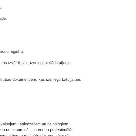
u;
ādē;
Sodu reģistrā;
 kas izvērtē, vai, izsniedzot šādu atļauju,
lītības dokumentiem, kas izsniegti Latvijā pēc
 pakalpojumu sniedzējiem un psihologiem
cesa un eksaminācijas centru profesionālās
jiem aktiem par minēto dokumentāciju.";