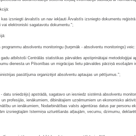
kcijā:
as izsniegti ārvalstīs un nav iekļauti Ārvalstīs izsniegto dokumentu reģistrā v
vai elektroniski sagatavotu dokumentu.";
jā:
s programmu absolventu monitoringu (turpmāk - absolventu monitorings) veic:
 gadu atbilstoši Centrālās statistikas pārvaldes apstiprinātajai metodoloģijai a
mumu dienesta un Pilsonības un migrācijas lietu pārvaldes pārziņā esošajām
inistrijas pasūtījuma organizējot absolventu aptaujas un pētījumus.";
k - datu sniedzējs) apstrādā, sagatavo un iesniedz sistēmā absolventu monitori
 un profesijās, ienākumiem, dibinātajiem uzņēmumiem un ekonomisko aktivitāt
ātību un ienākumiem, Nodarbinātības valsts aģentūras datus par personu ek
onām izsniegtajām īstermiņa uzturēšanās atļaujām, vecumu, dzimumu, deklarēto