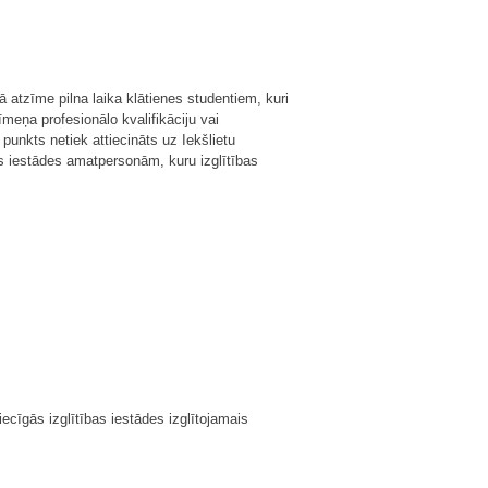
ā atzīme pilna laika klātienes studentiem, kuri
meņa profesionālo kvalifikāciju vai
punkts netiek attiecināts uz Iekšlietu
s iestādes amatpersonām, kuru izglītības
ecīgās izglītības iestādes izglītojamais