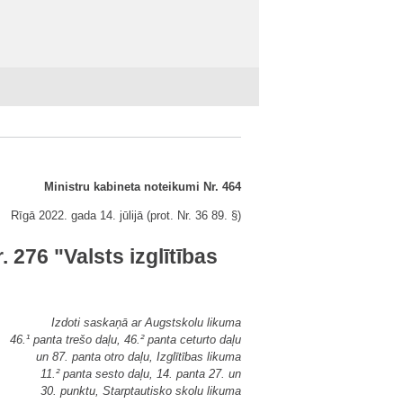
Ministru kabineta noteikumi Nr. 464
Rīgā 2022. gada 14. jūlijā (prot. Nr. 36 89. §)
 276 "Valsts izglītības
Izdoti saskaņā ar Augstskolu likuma
46.¹ panta trešo daļu, 46.² panta ceturto daļu
un 87. panta otro daļu, Izglītības likuma
11.² panta sesto daļu, 14. panta 27. un
30. punktu, Starptautisko skolu likuma