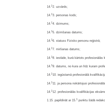
1
14.
2. uzvārds;
1
14.
3. personas kods;
1
14.
4. dzimums;
1
14.
5. dzimšanas datums;
1
14.
6. statuss Fizisko personu reģistrā;
1
14.
7. miršanas datums;
1
14.
8. iestāde, kurā kārtots profesionālās
1
14.
9. datums, no kura un līdz kuram profes
1
14.
10. iegūstamā profesionālā kvalifikācij
1
14.
11. ja persona nokārtojusi profesionālā
1
14.
12. profesionālās kvalifikācijas eksām
1
1.15. papildināt ar 15.
punktu šādā redakci