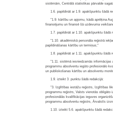
sistēmām, Centrālā statistikas pārvalde sagata
1.6. papildināt ar 1.9. apakšpunktu šādā re
"1.9. kārtību un apjomu, kādā aprēķina Au
finansējumu un finansē šā uzdevuma veikšan
1.7. papildināt ar 1.10. apakšpunktu šādā r
"1.10. akadēmiskā personāla reģistrā iekļ
papildināšanas kārtību un termiņus;"
1.8. papildināt ar 1.11. apakšpunktu šādā r
"1.11. sistēmā iesniedzamās informācijas ap
programmu absolventu iegūto profesionālo kval
un publiskošanas kārtību un absolventu monit
1.9. izteikt 3. punktu šādā redakcijā:
"3. Izglītības iestāžu reģistrs, Izglītības 
programmu reģistrs, Valsts vienotās obligāto
profesionālās kvalifikācijas ieguves organizēš
programmu absolventu reģistrs, Ārvalstīs izsn
1.10. izteikt 5.6. apakšpunktu šādā redakci