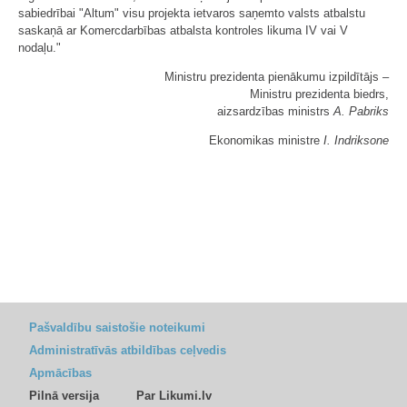
sabiedrībai "Altum" visu projekta ietvaros saņemto valsts atbalstu
saskaņā ar Komercdarbības atbalsta kontroles likuma IV vai V
nodaļu."
Ministru prezidenta pienākumu izpildītājs ‒
Ministru prezidenta biedrs,
aizsardzības ministrs
A. Pabriks
Ekonomikas ministre
I. Indriksone
Pašvaldību saistošie noteikumi
Administratīvās atbildības ceļvedis
Apmācības
Pilnā versija
Par Likumi.lv