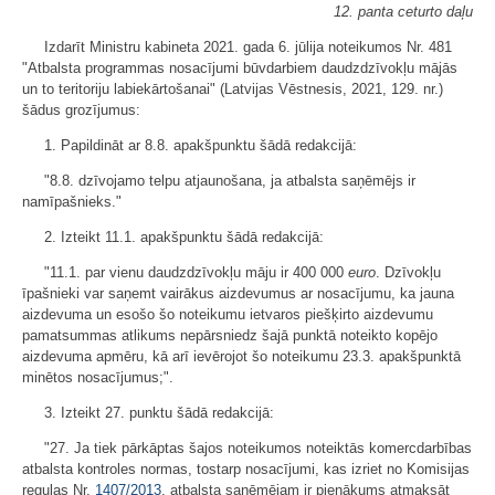
12. panta ceturto daļu
Izdarīt Ministru kabineta 2021. gada 6. jūlija noteikumos Nr. 481
"Atbalsta programmas nosacījumi būvdarbiem daudzdzīvokļu mājās
un to teritoriju labiekārtošanai" (Latvijas Vēstnesis, 2021, 129. nr.)
šādus grozījumus:
1. Papildināt ar 8.8. apakšpunktu šādā redakcijā:
"8.8. dzīvojamo telpu atjaunošana, ja atbalsta saņēmējs ir
namīpašnieks."
2. Izteikt 11.1. apakšpunktu šādā redakcijā:
"11.1. par vienu daudzdzīvokļu māju ir 400 000
euro
. Dzīvokļu
īpašnieki var saņemt vairākus aizdevumus ar nosacījumu, ka jauna
aizdevuma un esošo šo noteikumu ietvaros piešķirto aizdevumu
pamatsummas atlikums nepārsniedz šajā punktā noteikto kopējo
aizdevuma apmēru, kā arī ievērojot šo noteikumu 23.3. apakšpunktā
minētos nosacījumus;".
3. Izteikt 27. punktu šādā redakcijā:
"27. Ja tiek pārkāptas šajos noteikumos noteiktās komercdarbības
atbalsta kontroles normas, tostarp nosacījumi, kas izriet no Komisijas
regulas Nr.
1407/2013
, atbalsta saņēmējam ir pienākums atmaksāt