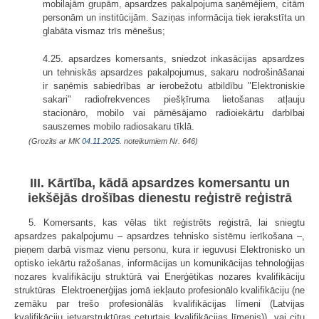
mobilajām grupām, apsardzes pakalpojuma saņēmējiem, citām
personām un institūcijām. Saziņas informācija tiek ierakstīta un
glabāta vismaz trīs mēnešus;
4.25. apsardzes komersants, sniedzot inkasācijas apsardzes
un tehniskās apsardzes pakalpojumus, sakaru nodrošināšanai
ir saņēmis sabiedrības ar ierobežotu atbildību "Elektroniskie
sakari" radiofrekvences piešķīruma lietošanas atļauju
stacionāro, mobilo vai pārnēsājamo radioiekārtu darbībai
sauszemes mobilo radiosakaru tīklā.
(Grozīts ar MK
04.11.2025.
noteikumiem Nr. 646)
III. Kārtība, kādā apsardzes komersantu un
iekšējās drošības dienestu reģistrē reģistrā
5. Komersants, kas vēlas tikt reģistrēts reģistrā, lai sniegtu
apsardzes pakalpojumu – apsardzes tehnisko sistēmu ierīkošana –,
pieņem darbā vismaz vienu personu, kura ir ieguvusi Elektronisko un
optisko iekārtu ražošanas, informācijas un komunikācijas tehnoloģijas
nozares kvalifikāciju struktūrā vai Enerģētikas nozares kvalifikāciju
struktūras Elektroenerģijas jomā iekļauto profesionālo kvalifikāciju (ne
zemāku par trešo profesionālās kvalifikācijas līmeni (Latvijas
kvalifikāciju ietvarstruktūras ceturtais kvalifikācijas līmenis)), vai citu