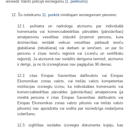
iesniedz Valsts policijā iesniegumu (
1. pielikums
).
12. Šo noteikumu
11. punktā
minētajam iesniegumam pievieno:
12.1. psihiatra un narkologa atzinumu par individuālā
komersanta vai komercsabiedrības pārvaldes (pārstāvības)
amatpersonu veselības stāvokli (izņemot personu, kura
ārstniecības iestādē veikusi veselības pārbaudi ieroču
glabāšanai (nēsāšanai) vai darbam ar ieročiem, un par šo
personu ir ziņas Ieroču reģistrā vai Licenču un sertifikātu
reģistrā). Ja atzinumā nav norādīts derīguma termiņš, atzinums
ir derīgs, ja no tā izsniegšanas nav pagājušas 90 dienas;
12.2. citas Eiropas Savienības dalībvalsts vai Eiropas
Ekonomikas zonas valsts, vai trešās valsts kompetentas
institūcijas izsniegtu izziņu, ka individuālais komersants vai
komercsabiedrības pārvaldes (pārstāvības) amatpersona (ja
minētā persona ir citas Eiropas Savienības dalībvalsts vai
Eiropas Ekonomikas zonas valsts pilsonis vai trešās valsts
pilsonis) nav apsūdzēta vai sodīta par noziedzīga nodarījuma
izdarīšanu;
12.3. izglītības iestādes izsniegta dokumenta kopiju, kas