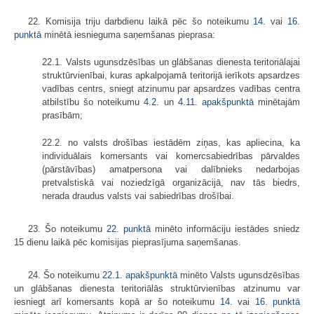
22. Komisija triju darbdienu laikā pēc šo noteikumu
14.
vai
16.
punktā
minētā iesnieguma saņemšanas pieprasa:
22.1. Valsts ugunsdzēsības un glābšanas dienesta teritoriālajai
struktūrvienībai, kuras apkalpojamā teritorijā ierīkots apsardzes
vadības centrs, sniegt atzinumu par apsardzes vadības centra
atbilstību šo noteikumu
4.2.
un
4.11. apakšpunktā
minētajām
prasībām;
22.2. no valsts drošības iestādēm ziņas, kas apliecina, ka
individuālais komersants vai komercsabiedrības pārvaldes
(pārstāvības) amatpersona vai dalībnieks nedarbojas
pretvalstiskā vai noziedzīgā organizācijā, nav tās biedrs,
nerada draudus valsts vai sabiedrības drošībai.
23. Šo noteikumu
22. punktā
minēto informāciju iestādes sniedz
15 dienu laikā pēc komisijas pieprasījuma saņemšanas.
24. Šo noteikumu
22.1. apakšpunktā
minēto Valsts ugunsdzēsības
un glābšanas dienesta teritoriālās struktūrvienības atzinumu var
iesniegt arī komersants kopā ar šo noteikumu
14.
vai
16. punktā