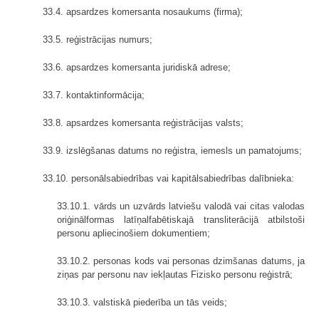
33.4. apsardzes komersanta nosaukums (firma);
33.5. reģistrācijas numurs;
33.6. apsardzes komersanta juridiskā adrese;
33.7. kontaktinformācija;
33.8. apsardzes komersanta reģistrācijas valsts;
33.9. izslēgšanas datums no reģistra, iemesls un pamatojums;
33.10. personālsabiedrības vai kapitālsabiedrības dalībnieka:
33.10.1. vārds un uzvārds latviešu valodā vai citas valodas
oriģinālformas latīņalfabētiskajā transliterācijā atbilstoši
personu apliecinošiem dokumentiem;
33.10.2. personas kods vai personas dzimšanas datums, ja
ziņas par personu nav iekļautas Fizisko personu reģistrā;
33.10.3. valstiskā piederība un tās veids;