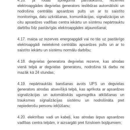
4.16. ja rodas sprieguma pārtraukums, rezerves
elektroapgādes degvielas ģenerators ieslēdzas automātiski un
nodrošina centrālās apsardzes pults un ar to saistīto
monitoringa, datu uzkrāšanas, komunikācijas, signalizācijas un
citu apsardzes vadības centra iekārtu un sistēmu nepārtrauktu
darbību līdz pastāvīgās elektroapgādes atjaunošanai;
4.17. maiņa uz rezerves energoapgādi vai no tās uz pastāvīgo
elektroapgādi neietekmē centrālās apsardzes pults un ar to
saistīto iekārtu un sistēmu normālu darbību;
4.18. degvielas ģeneratora degvielas rezerve, kas atrodas
vienā telpā ar degvielas ģeneratoru, nodrošina tā darbu ne
mazāk kā 24 stundas;
4.19. nepārtrauktās barošanas avots UPS un degvielas
ģenerators atrodas atsevišķā telpā, kas aprīkota ar apsardzes
signalizācijas un automātiskās ugunsgrēka atklāšanas un
trauksmes signalizācijas sistēmu un nodrošināta pret
nepiederošu personu iekļūšanu;
4.20. elektrības vadi un kabeļi, kas atrodas ārpus apsardzes
vadības centra telpām, ir aizsargāti pret fiziskiem bojājumiem;