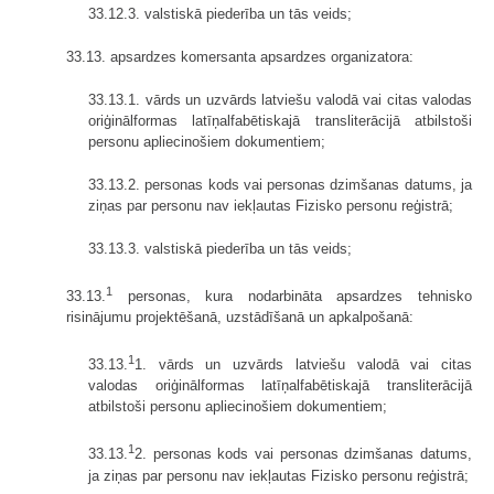
33.12.3. valstiskā piederība un tās veids;
33.13. apsardzes komersanta apsardzes organizatora:
33.13.1. vārds un uzvārds latviešu valodā vai citas valodas
oriģinālformas latīņalfabētiskajā transliterācijā atbilstoši
personu apliecinošiem dokumentiem;
33.13.2. personas kods vai personas dzimšanas datums, ja
ziņas par personu nav iekļautas Fizisko personu reģistrā;
33.13.3. valstiskā piederība un tās veids;
1
33.13.
personas, kura nodarbināta apsardzes tehnisko
risinājumu projektēšanā, uzstādīšanā un apkalpošanā:
1
33.13.
1. vārds un uzvārds latviešu valodā vai citas
valodas oriģinālformas latīņalfabētiskajā transliterācijā
atbilstoši personu apliecinošiem dokumentiem;
1
33.13.
2. personas kods vai personas dzimšanas datums,
ja ziņas par personu nav iekļautas Fizisko personu reģistrā;