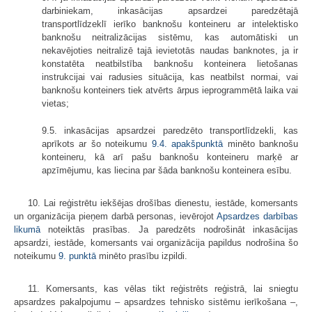
darbiniekam, inkasācijas apsardzei paredzētajā
transportlīdzeklī ierīko banknošu konteineru ar intelektisko
banknošu neitralizācijas sistēmu, kas automātiski un
nekavējoties neitralizē tajā ievietotās naudas banknotes, ja ir
konstatēta neatbilstība banknošu konteinera lietošanas
instrukcijai vai radusies situācija, kas neatbilst normai, vai
banknošu konteiners tiek atvērts ārpus ieprogrammētā laika vai
vietas;
9.5. inkasācijas apsardzei paredzēto transportlīdzekli, kas
aprīkots ar šo noteikumu
9.4. apakšpunktā
minēto banknošu
konteineru, kā arī pašu banknošu konteineru marķē ar
apzīmējumu, kas liecina par šāda banknošu konteinera esību.
10. Lai reģistrētu iekšējas drošības dienestu, iestāde, komersants
un organizācija pieņem darbā personas, ievērojot
Apsardzes darbības
likumā
noteiktās prasības. Ja paredzēts nodrošināt inkasācijas
apsardzi, iestāde, komersants vai organizācija papildus nodrošina šo
noteikumu
9. punktā
minēto prasību izpildi.
11. Komersants, kas vēlas tikt reģistrēts reģistrā, lai sniegtu
apsardzes pakalpojumu – apsardzes tehnisko sistēmu ierīkošana –,