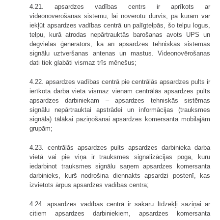
4.21. apsardzes vadības centrs ir aprīkots ar
videonovērošanas sistēmu, lai novērotu durvis, pa kurām var
iekļūt apsardzes vadības centrā un palīgtelpās, šo telpu logus,
telpu, kurā atrodas nepārtrauktās barošanas avots UPS un
degvielas ģenerators, kā arī apsardzes tehniskās sistēmas
signālu uztveršanas antenas un mastus. Videonovērošanas
dati tiek glabāti vismaz trīs mēnešus;
4.22. apsardzes vadības centrā pie centrālās apsardzes pults ir
ierīkota darba vieta vismaz vienam centrālās apsardzes pults
apsardzes darbiniekam – apsardzes tehniskās sistēmas
signālu nepārtrauktai apstrādei un informācijas (trauksmes
signāla) tālākai paziņošanai apsardzes komersanta mobilajām
grupām;
4.23. centrālās apsardzes pults apsardzes darbinieka darba
vietā vai pie viņa ir trauksmes signalizācijas poga, kuru
iedarbinot trauksmes signālu saņem apsardzes komersanta
darbinieks, kurš nodrošina diennakts apsardzi postenī, kas
izvietots ārpus apsardzes vadības centra;
4.24. apsardzes vadības centrā ir sakaru līdzekļi saziņai ar
citiem apsardzes darbiniekiem, apsardzes komersanta