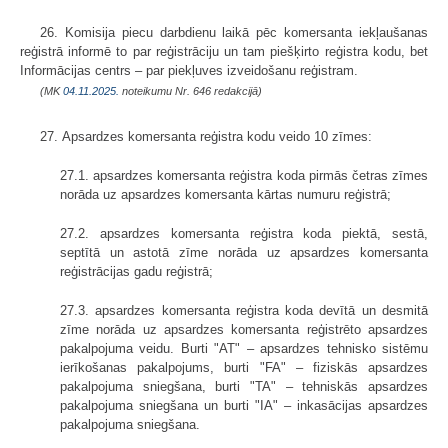
26. Komisija piecu darbdienu laikā pēc komersanta iekļaušanas
reģistrā informē to par reģistrāciju un tam piešķirto reģistra kodu, bet
Informācijas centrs – par piekļuves izveidošanu reģistram.
(MK
04.11.2025.
noteikumu Nr. 646 redakcijā)
27. Apsardzes komersanta reģistra kodu veido 10 zīmes:
27.1. apsardzes komersanta reģistra koda pirmās četras zīmes
norāda uz apsardzes komersanta kārtas numuru reģistrā;
27.2. apsardzes komersanta reģistra koda piektā, sestā,
septītā un astotā zīme norāda uz apsardzes komersanta
reģistrācijas gadu reģistrā;
27.3. apsardzes komersanta reģistra koda devītā un desmitā
zīme norāda uz apsardzes komersanta reģistrēto apsardzes
pakalpojuma veidu. Burti "AT" – apsardzes tehnisko sistēmu
ierīkošanas pakalpojums, burti "FA" – fiziskās apsardzes
pakalpojuma sniegšana, burti "TA" – tehniskās apsardzes
pakalpojuma sniegšana un burti "IA" – inkasācijas apsardzes
pakalpojuma sniegšana.