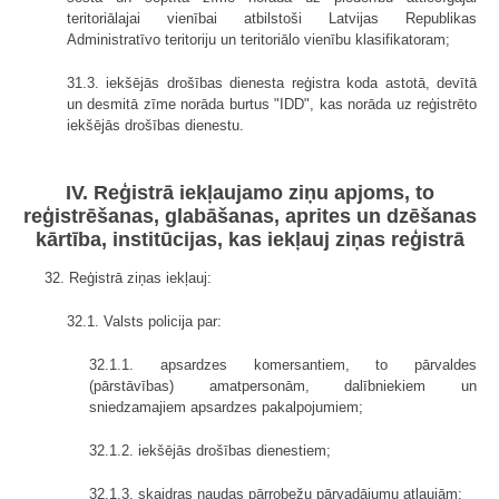
teritoriālajai vienībai atbilstoši Latvijas Republikas
Administratīvo teritoriju un teritoriālo vienību klasifikatoram;
31.3. iekšējās drošības dienesta reģistra koda astotā, devītā
un desmitā zīme norāda burtus "IDD", kas norāda uz reģistrēto
iekšējās drošības dienestu.
IV. Reģistrā iekļaujamo ziņu apjoms, to
reģistrēšanas, glabāšanas, aprites un dzēšanas
kārtība, institūcijas, kas iekļauj ziņas reģistrā
32. Reģistrā ziņas iekļauj:
32.1. Valsts policija par:
32.1.1. apsardzes komersantiem, to pārvaldes
(pārstāvības) amatpersonām, dalībniekiem un
sniedzamajiem apsardzes pakalpojumiem;
32.1.2. iekšējās drošības dienestiem;
32.1.3. skaidras naudas pārrobežu pārvadājumu atļaujām;