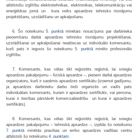
atbilstošu izglītību elektrotehnikas, elektronikas, telekomunikāciju vai
enerģētikas jomā un kura veiks apsardzes tehnisko risinājumu
projektēšanu, uzstādīšanu un apkalpošanu.
6. Šo noteikumu
5. punktā
minētais nosacījums par darbinieka
pieņemšanu darbā apsardzes tehnisko risinājumu projektēšanai,
uzstādīšanai un apkalpošanai neattiecas uz individuālo komersantu,
kurš pats ir ieguvis šo noteikumu
5. punktā
minēto profesionālo
izglītību.
7. Komersants, kas vēlas tikt reģistrēts reģistrā, lai sniegtu
apsardzes pakalpojumu – fiziskā apsardze –, pieņem darbā apsardzes
organizatoru, kurš ir saņēmis apsardzes sertifikātu (izņemot gadījumu,
ja apsardzes darbinieku darbu tieši organizēs un vadīs pats
individuālais komersants, kuram ir apsardzes sertifikāts, vai persona,
kurai ir tiesības pārstāvēt komercsabiedrību un kurai ir apsardzes
sertifikāts).
8. Komersants, kas vēlas tikt reģistrēts reģistrā, lai sniegtu
apsardzes pakalpojumu – tehniskā apsardze –, izpilda šo noteikumu
7. punktā
minētās prasības un ierīko apsardzes vadības centru
atbilstoši šo noteikumu
4. punktam
.