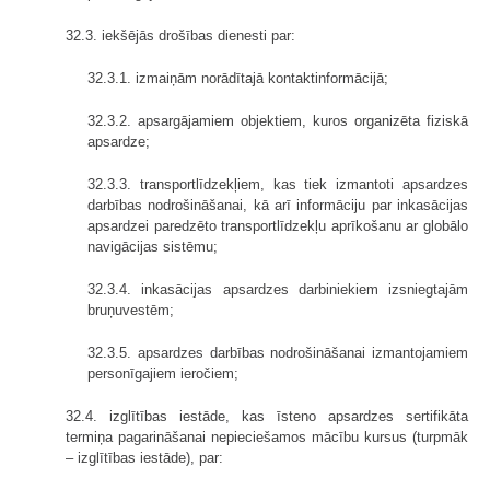
32.3. iekšējās drošības dienesti par:
32.3.1. izmaiņām norādītajā kontaktinformācijā;
32.3.2. apsargājamiem objektiem, kuros organizēta fiziskā
apsardze;
32.3.3. transportlīdzekļiem, kas tiek izmantoti apsardzes
darbības nodrošināšanai, kā arī informāciju par inkasācijas
apsardzei paredzēto transportlīdzekļu aprīkošanu ar globālo
navigācijas sistēmu;
32.3.4. inkasācijas apsardzes darbiniekiem izsniegtajām
bruņuvestēm;
32.3.5. apsardzes darbības nodrošināšanai izmantojamiem
personīgajiem ieročiem;
32.4. izglītības iestāde, kas īsteno apsardzes sertifikāta
termiņa pagarināšanai nepieciešamos mācību kursus (turpmāk
– izglītības iestāde), par: