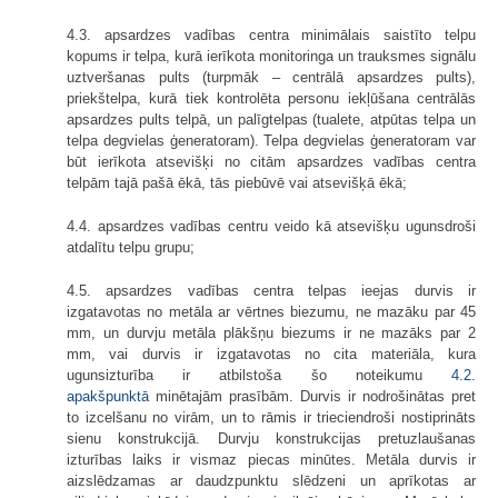
4.3. apsardzes vadības centra minimālais saistīto telpu
kopums ir telpa, kurā ierīkota monitoringa un trauksmes signālu
uztveršanas pults (turpmāk – centrālā apsardzes pults),
priekštelpa, kurā tiek kontrolēta personu iekļūšana centrālās
apsardzes pults telpā, un palīgtelpas (tualete, atpūtas telpa un
telpa degvielas ģeneratoram). Telpa degvielas ģeneratoram var
būt ierīkota atsevišķi no citām apsardzes vadības centra
telpām tajā pašā ēkā, tās piebūvē vai atsevišķā ēkā;
4.4. apsardzes vadības centru veido kā atsevišķu ugunsdroši
atdalītu telpu grupu;
4.5. apsardzes vadības centra telpas ieejas durvis ir
izgatavotas no metāla ar vērtnes biezumu, ne mazāku par 45
mm, un durvju metāla plākšņu biezums ir ne mazāks par 2
mm, vai durvis ir izgatavotas no cita materiāla, kura
ugunsizturība ir atbilstoša šo noteikumu
4.2.
apakšpunktā
minētajām prasībām. Durvis ir nodrošinātas pret
to izcelšanu no virām, un to rāmis ir trieciendroši nostiprināts
sienu konstrukcijā. Durvju konstrukcijas pretuzlaušanas
izturības laiks ir vismaz piecas minūtes. Metāla durvis ir
aizslēdzamas ar daudzpunktu slēdzeni un aprīkotas ar