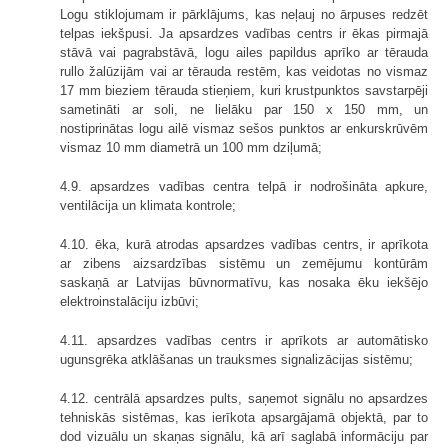
Logu stiklojumam ir pārklājums, kas neļauj no ārpuses redzēt
telpas iekšpusi. Ja apsardzes vadības centrs ir ēkas pirmajā
stāvā vai pagrabstāvā, logu ailes papildus aprīko ar tērauda
rullo žalūzijām vai ar tērauda restēm, kas veidotas no vismaz
17 mm bieziem tērauda stieņiem, kuri krustpunktos savstarpēji
sametināti ar soli, ne lielāku par 150 x 150 mm, un
nostiprinātas logu ailē vismaz sešos punktos ar enkurskrūvēm
vismaz 10 mm diametrā un 100 mm dziļumā;
4.9. apsardzes vadības centra telpā ir nodrošināta apkure,
ventilācija un klimata kontrole;
4.10. ēka, kurā atrodas apsardzes vadības centrs, ir aprīkota
ar zibens aizsardzības sistēmu un zemējumu kontūrām
saskaņā ar Latvijas būvnormatīvu, kas nosaka ēku iekšējo
elektroinstalāciju izbūvi;
4.11. apsardzes vadības centrs ir aprīkots ar automātisko
ugunsgrēka atklāšanas un trauksmes signalizācijas sistēmu;
4.12. centrālā apsardzes pults, saņemot signālu no apsardzes
tehniskās sistēmas, kas ierīkota apsargājamā objektā, par to
dod vizuālu un skaņas signālu, kā arī saglabā informāciju par