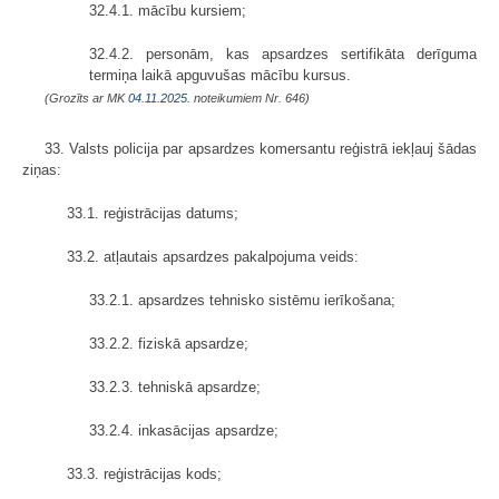
32.4.1. mācību kursiem;
32.4.2. personām, kas apsardzes sertifikāta derīguma
termiņa laikā apguvušas mācību kursus.
(Grozīts ar MK
04.11.2025.
noteikumiem Nr. 646)
33. Valsts policija par apsardzes komersantu reģistrā iekļauj šādas
ziņas:
33.1. reģistrācijas datums;
33.2. atļautais apsardzes pakalpojuma veids:
33.2.1. apsardzes tehnisko sistēmu ierīkošana;
33.2.2. fiziskā apsardze;
33.2.3. tehniskā apsardze;
33.2.4. inkasācijas apsardze;
33.3. reģistrācijas kods;