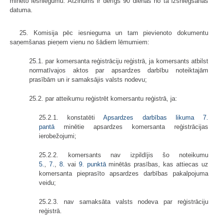
minēto iesniegumu. Atzinums ir derīgs 90 dienas no tā izsniegšanas
datuma.
25. Komisija pēc iesnieguma un tam pievienoto dokumentu
saņemšanas pieņem vienu no šādiem lēmumiem:
25.1. par komersanta reģistrāciju reģistrā, ja komersants atbilst
normatīvajos aktos par apsardzes darbību noteiktajām
prasībām un ir samaksājis valsts nodevu;
25.2. par atteikumu reģistrēt komersantu reģistrā, ja:
25.2.1. konstatēti
Apsardzes darbības likuma
7.
pantā
minētie apsardzes komersanta reģistrācijas
ierobežojumi;
25.2.2. komersants nav izpildījis šo noteikumu
5.
,
7.
,
8.
vai
9. punktā
minētās prasības, kas attiecas uz
komersanta pieprasīto apsardzes darbības pakalpojuma
veidu;
25.2.3. nav samaksāta valsts nodeva par reģistrāciju
reģistrā.