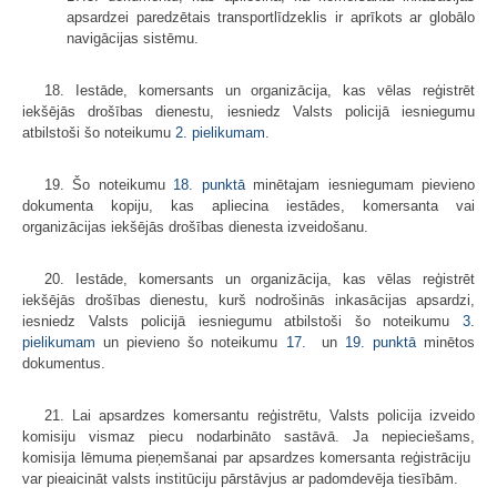
apsardzei paredzētais transportlīdzeklis ir aprīkots ar globālo
navigācijas sistēmu.
18. Iestāde, komersants un organizācija, kas vēlas reģistrēt
iekšējās drošības dienestu, iesniedz Valsts policijā iesniegumu
atbilstoši šo noteikumu
2. pielikumam
.
19. Šo noteikumu
18. punktā
minētajam iesniegumam pievieno
dokumenta kopiju, kas apliecina iestādes, komersanta vai
organizācijas iekšējās drošības dienesta izveidošanu.
20. Iestāde, komersants un organizācija, kas vēlas reģistrēt
iekšējās drošības dienestu, kurš nodrošinās inkasācijas apsardzi,
iesniedz Valsts policijā iesniegumu atbilstoši šo noteikumu
3.
pielikumam
un pievieno šo noteikumu
17.
un
19. punktā
minētos
dokumentus.
21. Lai apsardzes komersantu reģistrētu, Valsts policija izveido
komisiju vismaz piecu nodarbināto sastāvā. Ja nepieciešams,
komisija lēmuma pieņemšanai par apsardzes komersanta reģistrāciju
var pieaicināt valsts institūciju pārstāvjus ar padomdevēja tiesībām.