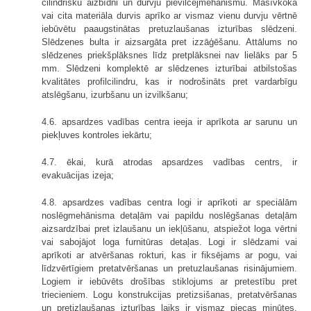
cilindrisku aizbīdni un durvju pievilcējmehānismu. Masīvkoka
vai cita materiāla durvis aprīko ar vismaz vienu durvju vērtnē
iebūvētu paaugstinātas pretuzlaušanas izturības slēdzeni.
Slēdzenes bulta ir aizsargāta pret izzāģēšanu. Attālums no
slēdzenes priekšplāksnes līdz pretplāksnei nav lielāks par 5
mm. Slēdzeni komplektē ar slēdzenes izturībai atbilstošas
kvalitātes profilcilindru, kas ir nodrošināts pret vardarbīgu
atslēgšanu, izurbšanu un izvilkšanu;
4.6. apsardzes vadības centra ieeja ir aprīkota ar sarunu un
piekļuves kontroles iekārtu;
4.7. ēkai, kurā atrodas apsardzes vadības centrs, ir
evakuācijas izeja;
4.8. apsardzes vadības centra logi ir aprīkoti ar speciālām
noslēgmehānisma detaļām vai papildu noslēgšanas detaļām
aizsardzībai pret izlaušanu un iekļūšanu, atspiežot loga vērtni
vai sabojājot loga furnitūras detaļas. Logi ir slēdzami vai
aprīkoti ar atvēršanas rokturi, kas ir fiksējams ar pogu, vai
līdzvērtīgiem pretatvēršanas un pretuzlaušanas risinājumiem.
Logiem ir iebūvēts drošības stiklojums ar pretestību pret
triecieniem. Logu konstrukcijas pretizsišanas, pretatvēršanas
un pretizlaušanas izturības laiks ir vismaz piecas minūtes.