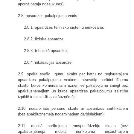
apdrošinātāja nosaukums);
2.8. apsardzes pakalpojuma veids:
2.8.1. apsardzes tehnisko sistēmu ierīkošana;
2.8.2. fiziskā apsardze;
2.8.3. tehniskā apsardze;
2.8.4. inkasācijas apsardze;
2.9. spēkā esošo līgumu skaits par katru no reģistrētajiem
apsardzes pakalpojumu veidiem, atsevišķi norādot līgumu
skaitu, kuros komersants ir uzņēmies pakalpojumu sniegt bez
apakšuzņēmējiem un kuros apsardzes pakalpojumu saistību
izpildē ir iesaistīti apakšuzņēmēji;
2.10. nodarbināto personu skaits ar apsardzes sertifikātiem
(bez apakšuzņēmēja nodarbinātiem darbiniekiem);
2.11. mobilā norīkojuma transportlīdzekļu skaits (bez
apakšuzņēmēja mobilā norīkojumā iesaistītajiem