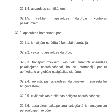
32.1.4. apsardzes sertifikātiem;
32.1.5. veiktiem apsardzes darbības kontroles
pasākumiem;
32.2. apsardzes komersanti par:
32.2.1. izmaiņām norādītajā kontaktinformācijā;
32.2.2. veicamo apsardzes darbību;
32.2.3. transportlīdzekļiem, kas tiek izmantoti apsardzes
pakalpojuma nodrošināšanai, kā arī informāciju par to
aprīkošanu ar globālo navigācijas sistēmu;
32.2.4. inkasācijas apsardzes darbiniekiem izsniegtajām
bruņuvestēm;
32.2.5. civiltiesiskās atbildības obligāto apdrošināšanu;
32.2.6. apsardzes pakalpojuma sniegšanā izmantojamiem
personīgajiem ieročiem;