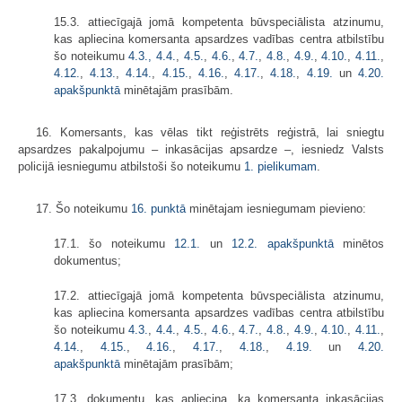
15.3. attiecīgajā jomā kompetenta būvspeciālista atzinumu,
kas apliecina komersanta apsardzes vadības centra atbilstību
šo noteikumu
4.3.,
4.4.
,
4.5.
,
4.6.
,
4.7.
, ​
4.8.
,
4.9.
, ​
4.10.
,
4.11.
,
4.12.
, ​
4.13.
, ​
4.14.
,
4.15.
,
4.16.
,
4.17.
,
4.18.
,
4.19.
un
4.20.
apakšpunktā
minētajām prasībām.
16. Komersants, kas vēlas tikt reģistrēts reģistrā, lai sniegtu
apsardzes pakalpojumu – inkasācijas apsardze –, iesniedz Valsts
policijā iesniegumu atbilstoši šo noteikumu
1. pielikumam
.
17. Šo noteikumu
16. punktā
minētajam iesniegumam pievieno:
17.1. šo noteikumu
12.1.
un
12.2. apakšpunktā
minētos
dokumentus;
17.2. attiecīgajā jomā kompetenta būvspeciālista atzinumu,
kas apliecina komersanta apsardzes vadības centra atbilstību
šo noteikumu
4.3.
,
4.4.
,
4.5.
,
4.6.
,
4.7.
,
4.8.
,
4.9.
,
4.10.
,
4.11.
,
4.14.
, ​​​
4.15.
,
4.16.
,
4.17.
,
4.18.
,
4.19.
un
4.20.
apakšpunktā
minētajām prasībām;
17.3. dokumentu, kas apliecina, ka komersanta inkasācijas