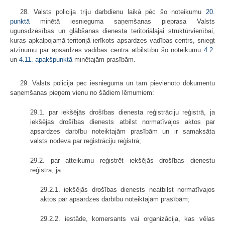
28. Valsts policija triju darbdienu laikā pēc šo noteikumu
20.
punktā
minētā iesnieguma saņemšanas pieprasa Valsts
ugunsdzēsības un glābšanas dienesta teritoriālajai struktūrvienībai,
kuras apkalpojamā teritorijā ierīkots apsardzes vadības centrs, sniegt
atzinumu par apsardzes vadības centra atbilstību šo noteikumu
4.2.
un
4.11. apakšpunktā
minētajām prasībām.
29. Valsts policija pēc iesnieguma un tam pievienoto dokumentu
saņemšanas pieņem vienu no šādiem lēmumiem:
29.1. par iekšējās drošības dienesta reģistrāciju reģistrā, ja
iekšējas drošības dienests atbilst normatīvajos aktos par
apsardzes darbību noteiktajām prasībām un ir samaksāta
valsts nodeva par reģistrāciju reģistrā;
29.2. par atteikumu reģistrēt iekšējās drošības dienestu
reģistrā, ja:
29.2.1. iekšējās drošības dienests neatbilst normatīvajos
aktos par apsardzes darbību noteiktajām prasībām;
29.2.2. iestāde, komersants vai organizācija, kas vēlas