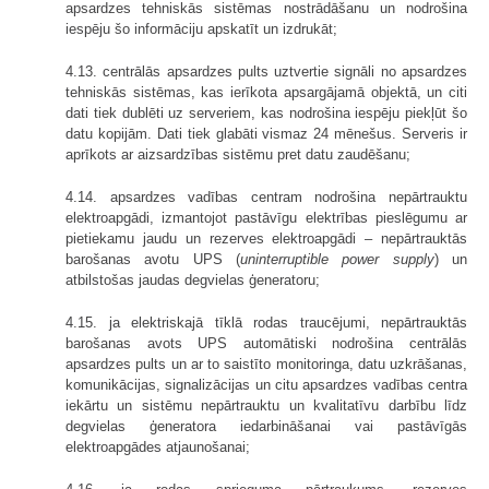
apsardzes tehniskās sistēmas nostrādāšanu un nodrošina
iespēju šo informāciju apskatīt un izdrukāt;
4.13. centrālās apsardzes pults uztvertie signāli no apsardzes
tehniskās sistēmas, kas ierīkota apsargājamā objektā, un citi
dati tiek dublēti uz serveriem, kas nodrošina iespēju piekļūt šo
datu kopijām. Dati tiek glabāti vismaz 24 mēnešus. Serveris ir
aprīkots ar aizsardzības sistēmu pret datu zaudēšanu;
4.14. apsardzes vadības centram nodrošina nepārtrauktu
elektroapgādi, izmantojot pastāvīgu elektrības pieslēgumu ar
pietiekamu jaudu un rezerves elektroapgādi – nepārtrauktās
barošanas avotu UPS (
uninterruptible power supply
) un
atbilstošas jaudas degvielas ģeneratoru;
4.15. ja elektriskajā tīklā rodas traucējumi, nepārtrauktās
barošanas avots UPS automātiski nodrošina centrālās
apsardzes pults un ar to saistīto monitoringa, datu uzkrāšanas,
komunikācijas, signalizācijas un citu apsardzes vadības centra
iekārtu un sistēmu nepārtrauktu un kvalitatīvu darbību līdz
degvielas ģeneratora iedarbināšanai vai pastāvīgās
elektroapgādes atjaunošanai;