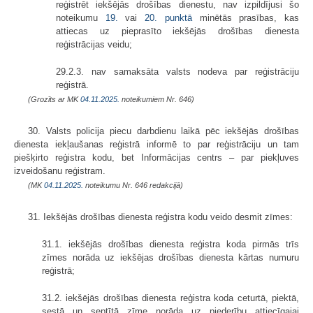
reģistrēt iekšējās drošības dienestu, nav izpildījusi šo
noteikumu
19.
vai
20. punktā
minētās prasības, kas
attiecas uz pieprasīto iekšējās drošības dienesta
reģistrācijas veidu;
29.2.3. nav samaksāta valsts nodeva par reģistrāciju
reģistrā.
(Grozīts ar MK
04.11.2025.
noteikumiem Nr. 646)
30. Valsts policija piecu darbdienu laikā pēc iekšējās drošības
dienesta iekļaušanas reģistrā informē to par reģistrāciju un tam
piešķirto reģistra kodu, bet Informācijas centrs – par piekļuves
izveidošanu reģistram.
(MK
04.11.2025.
noteikumu Nr. 646 redakcijā)
31. Iekšējās drošības dienesta reģistra kodu veido desmit zīmes:
31.1. iekšējās drošības dienesta reģistra koda pirmās trīs
zīmes norāda uz iekšējas drošības dienesta kārtas numuru
reģistrā;
31.2. iekšējās drošības dienesta reģistra koda ceturtā, piektā,
sestā un septītā zīme norāda uz piederību attiecīgajai