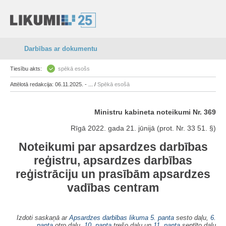
Darbības ar dokumentu
Tiesību akts:
spēkā esošs
Attēlotā redakcija: 06.11.2025. - ... /
Spēkā esošā
Ministru kabineta noteikumi Nr. 369
Rīgā 2022. gada 21. jūnijā (prot. Nr. 33 51. §)
Noteikumi par apsardzes darbības
reģistru, apsardzes darbības
reģistrāciju un prasībām apsardzes
vadības centram
Izdoti saskaņā ar
Apsardzes darbības likuma
5. panta
sesto daļu,
6.
panta
otro daļu,
10. panta
trešo daļu un
11. panta
septīto daļu