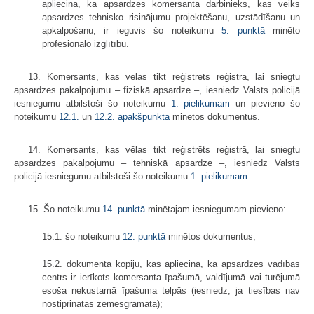
apliecina, ka apsardzes komersanta darbinieks, kas veiks
apsardzes tehnisko risinājumu projektēšanu, uzstādīšanu un
apkalpošanu, ir ieguvis šo noteikumu
5. punktā
minēto
profesionālo izglītību.
13. Komersants, kas vēlas tikt reģistrēts reģistrā, lai sniegtu
apsardzes pakalpojumu – fiziskā apsardze –, iesniedz Valsts policijā
iesniegumu atbilstoši šo noteikumu
1. pielikumam
un pievieno šo
noteikumu
12.1.
un
12.2. apakšpunktā
minētos dokumentus.
14. Komersants, kas vēlas tikt reģistrēts reģistrā, lai sniegtu
apsardzes pakalpojumu – tehniskā apsardze –, iesniedz Valsts
policijā iesniegumu atbilstoši šo noteikumu
1. pielikumam
.
15. Šo noteikumu
14. punktā
minētajam iesniegumam pievieno:
15.1. šo noteikumu
12. punktā
minētos dokumentus;
15.2. dokumenta kopiju, kas apliecina, ka apsardzes vadības
centrs ir ierīkots komersanta īpašumā, valdījumā vai turējumā
esoša nekustamā īpašuma telpās (iesniedz, ja tiesības nav
nostiprinātas zemesgrāmatā);