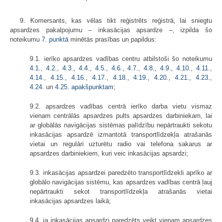
9. Komersants, kas vēlas tikt reģistrēts reģistrā, lai sniegtu
apsardzes pakalpojumu – inkasācijas apsardze –, izpilda šo
noteikumu
7. punktā
minētās prasības un papildus:
9.1. ierīko apsardzes vadības centru atbilstoši šo noteikumu
4.1.
,
4.2.
,
4.3.
,
4.4.
,
4.5.
,
4.6.
,
4.7.
,
4.8.
,
4.9.
,
4.10.
,
4.11.
,
4.14.
,
4.15.
,
4.16.
,
4.17.
,
4.18.
,
4.19.
,
4.20.
,
4.21.
,
4.23.
,
4.24.
un
4.25. apakšpunktam
;
9.2. apsardzes vadības centrā ierīko darba vietu vismaz
vienam centrālās apsardzes pults apsardzes darbiniekam, lai
ar globālās navigācijas sistēmas palīdzību nepārtraukti sekotu
inkasācijas apsardzē izmantotā transportlīdzekļa atrašanās
vietai un regulāri uzturētu radio vai telefona sakarus ar
apsardzes darbiniekiem, kuri veic inkasācijas apsardzi;
9.3. inkasācijas apsardzei paredzēto transportlīdzekli aprīko ar
globālo navigācijas sistēmu, kas apsardzes vadības centrā ļauj
nepārtraukti sekot transportlīdzekļa atrašanās vietai
inkasācijas apsardzes laikā;
9.4. ja inkasācijas apsardzi paredzēts veikt vienam apsardzes