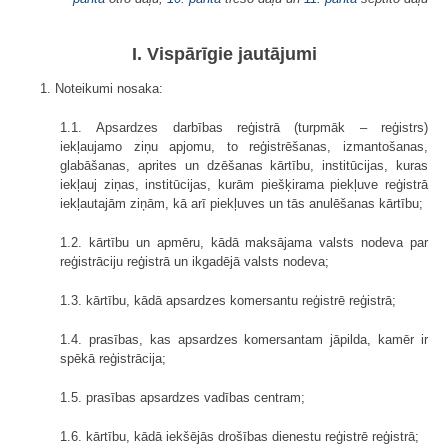
I. Vispārīgie jautājumi
1. Noteikumi nosaka:
1.1. Apsardzes darbības reģistrā (turpmāk – reģistrs)
iekļaujamo ziņu apjomu, to reģistrēšanas, izmantošanas,
glabāšanas, aprites un dzēšanas kārtību, institūcijas, kuras
iekļauj ziņas, institūcijas, kurām piešķirama piekļuve reģistrā
iekļautajām ziņām, kā arī piekļuves un tās anulēšanas kārtību;
1.2. kārtību un apmēru, kādā maksājama valsts nodeva par
reģistrāciju reģistrā un ikgadējā valsts nodeva;
1.3. kārtību, kādā apsardzes komersantu reģistrē reģistrā;
1.4. prasības, kas apsardzes komersantam jāpilda, kamēr ir
spēkā reģistrācija;
1.5. prasības apsardzes vadības centram;
1.6. kārtību, kādā iekšējās drošības dienestu reģistrē reģistrā;