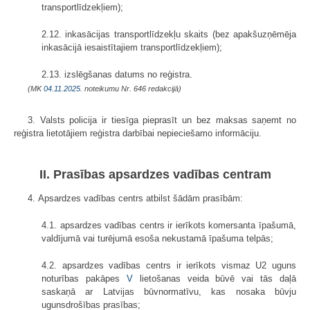
transportlīdzekļiem);
2.12. inkasācijas transportlīdzekļu skaits (bez apakšuzņēmēja
inkasācijā iesaistītajiem transportlīdzekļiem);
2.13. izslēgšanas datums no reģistra.
(MK
04.11.2025.
noteikumu Nr. 646 redakcijā)
3. Valsts policija ir tiesīga pieprasīt un bez maksas saņemt no
reģistra lietotājiem reģistra darbībai nepieciešamo informāciju.
II. Prasības apsardzes vadības centram
4. Apsardzes vadības centrs atbilst šādām prasībām:
4.1. apsardzes vadības centrs ir ierīkots komersanta īpašumā,
valdījumā vai turējumā esoša nekustamā īpašuma telpās;
4.2. apsardzes vadības centrs ir ierīkots vismaz U2 uguns
noturības pakāpes
V
lietošanas veida būvē vai tās daļā
saskaņā ar Latvijas būvnormatīvu, kas nosaka būvju
ugunsdrošības prasības;