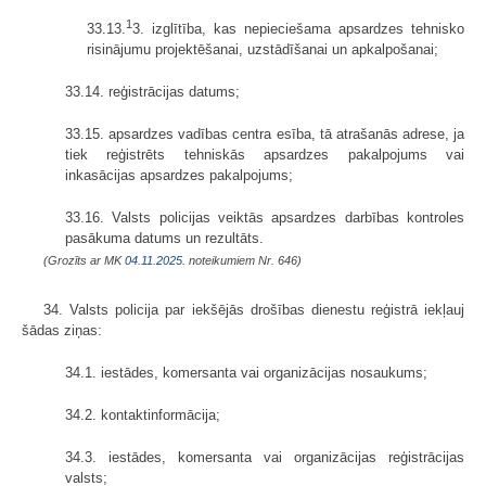
1
33.13.
3. izglītība, kas nepieciešama apsardzes tehnisko
risinājumu projektēšanai, uzstādīšanai un apkalpošanai;
33.14. reģistrācijas datums;
33.15. apsardzes vadības centra esība, tā atrašanās adrese, ja
tiek reģistrēts tehniskās apsardzes pakalpojums vai
inkasācijas apsardzes pakalpojums;
33.16. Valsts policijas veiktās apsardzes darbības kontroles
pasākuma datums un rezultāts.
(Grozīts ar MK
04.11.2025.
noteikumiem Nr. 646)
34. Valsts policija par iekšējās drošības dienestu reģistrā iekļauj
šādas ziņas:
34.1. iestādes, komersanta vai organizācijas nosaukums;
34.2. kontaktinformācija;
34.3. iestādes, komersanta vai organizācijas reģistrācijas
valsts;