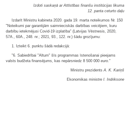
Izdoti saskaņā ar Attīstības finanšu institūcijas likuma
12. panta ceturto daļu
Izdarīt Ministru kabineta 2020. gada 19. marta noteikumos Nr. 150
"Noteikumi par garantijām saimnieciskās darbības veicējiem, kuru
darbību ietekmējusi Covid-19 izplatība" (Latvijas Vēstnesis, 2020,
57A., 60A., 248. nr.; 2021, 93., 122. nr.) šādu grozījumu:
1. Izteikt 6. punktu šādā redakcijā:
"6. Sabiedrībai "Altum" šīs programmas īstenošanai pieejams
valsts budžeta finansējums, kas nepārsniedz 8 500 000
euro
."
Ministru prezidents
A. K. Kariņš
Ekonomikas ministre
I. Indriksone