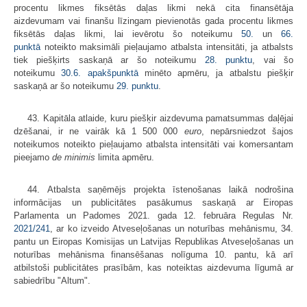
procentu likmes fiksētās daļas likmi nekā cita finansētāja
aizdevumam vai finanšu līzingam pievienotās gada procentu likmes
fiksētās daļas likmi, lai ievērotu šo noteikumu
50.
un
66.
punktā
noteikto maksimāli pieļaujamo atbalsta intensitāti, ja atbalsts
tiek piešķirts saskaņā ar šo noteikumu
28. punktu
, vai šo
noteikumu
30.6. apakšpunktā
minēto apmēru, ja atbalstu piešķir
saskaņā ar šo noteikumu
29. punktu
.
43. Kapitāla atlaide, kuru piešķir aizdevuma pamatsummas daļējai
dzēšanai, ir ne vairāk kā 1 500 000
euro
, nepārsniedzot šajos
noteikumos noteikto pieļaujamo atbalsta intensitāti vai komersantam
pieejamo
de minimis
limita apmēru.
44. Atbalsta saņēmējs projekta īstenošanas laikā nodrošina
informācijas un publicitātes pasākumus saskaņā ar Eiropas
Parlamenta un Padomes 2021. gada 12. februāra Regulas Nr.
2021/241
, ar ko izveido Atveseļošanas un noturības mehānismu, 34.
pantu un Eiropas Komisijas un Latvijas Republikas Atveseļošanas un
noturības mehānisma finansēšanas nolīguma 10. pantu, kā arī
atbilstoši publicitātes prasībām, kas noteiktas aizdevuma līgumā ar
sabiedrību "Altum".