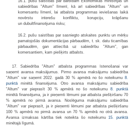
16.1. pušu saistības par darbībām Ekonomikas ministrijas un
sabiedrības "Altum" līmenī, kā arī sabiedrības "Altum" un
komersantu līmenī, lai atbalsta programmas ieviešanas laikā
novērstu interešu konfliktu, korupciju, krāpšanu
un dubultfinansējuma risku;
16.2. pušu saistības par sasniegto atskaites punktu un mērķu
pamatojošās dokumentācijas pārbaudēm, t. sk. datu ticamības
pārbaudēm, gan attiecībā uz sabiedrību "Altum", gan
komersantiem, kam piešķirts atbalsts.
17. Sabiedrība "Altum" atbalsta programmas īstenošanai var
saņemt avansa maksājumus. Pirmo avansa maksājumu sabiedrība
"Altum" var saņemt 2022. gadā 30 % apmērā no šo noteikumu
8.
punktā
minētā finansējuma. Otro avansa maksājumu sabiedrība
"Altum" var pieprasīt 30 % apmērā no šo noteikumu
8. punktā
minētā finansējuma, ja ir pieņemti lēmumi par atbalsta piešķiršanu 70
% apmērā no pirmā avansa. Noslēguma maksājumu sabiedrība
"Altum" var pieprasīt, ja ir pieņemti lēmumi par atbalsta piešķiršanu
100 % apmērā no pirmā avansa un 70 % apmērā no otrā avansa.
Avansa izmaksas kārtība tiek noteikta šo noteikumu
15. punktā
minētajā līgumā.