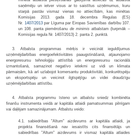
saņēmēju un ietver visus ar to saistītus uzņēmumus, kuru
starpā pastāv vismaz vienas no attiecībām, kas minētas
Komisijas 2013. gada 18. decembra Regulas (ES)
Nr.
1407/2013
par Līguma par Eiropas Savienības darbību 107.
un 108. panta piemērošanu
de minimis
atbalstam (turpmāk –
Komisijas regula Nr. 1407/2013) 2. panta 2. punktā.
3. Atbalsta programmas mērķis ir veicināt ieguldījumus
uzņēmējdarbības energoefektivitātes paaugstināšanā, atjaunojamo
energoresursu tehnoloģiju attīstībā un energoresursu racionālā
izmantošanā, samazinot negatīvo ietekmi uz vidi un klimata
pārmaiņām, kā arī uzlabojot komersantu produktivitāti, konkurētspēju
un eksportspēju un veicinot ilgtspējīgu un videi draudzīgu
uzņēmējdarbības attīstību.
4. Atbalsta programmu īsteno un atbalstu sniedz kombinēta
finanšu instrumenta veidā ar kapitāla atlaidi pamatsummas pilnīgam
vai daļējam samazinājumam. Atbalstu veido:
4.1. sabiedrības "Altum" aizdevums ar kapitāla atlaidi, ja
projekta finansēšanā nav iesaistīts cits finansētājs un
sabiedrības "Altum" aizdevums ir vismaz kapitāla atlaides