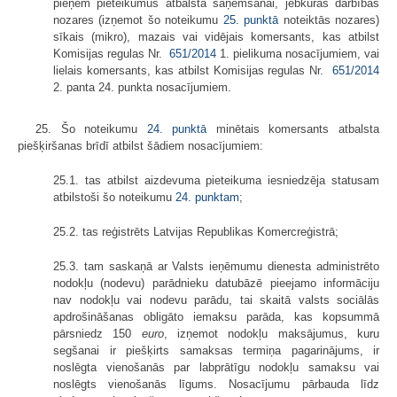
pieņem pieteikumus atbalsta saņemšanai, jebkuras darbības
nozares (izņemot šo noteikumu
25. punktā
noteiktās nozares)
sīkais (mikro), mazais vai vidējais komersants, kas atbilst
Komisijas regulas Nr.
651/2014
1. pielikuma nosacījumiem, vai
lielais komersants, kas atbilst Komisijas regulas Nr.
651/2014
2. panta 24. punkta nosacījumiem.
25. Šo noteikumu
24. punktā
minētais komersants atbalsta
piešķiršanas brīdī atbilst šādiem nosacījumiem:
25.1. tas atbilst aizdevuma pieteikuma iesniedzēja statusam
atbilstoši šo noteikumu
24. punktam
;
25.2. tas reģistrēts Latvijas Republikas Komercreģistrā;
25.3. tam saskaņā ar Valsts ieņēmumu dienesta administrēto
nodokļu (nodevu) parādnieku datubāzē pieejamo informāciju
nav nodokļu vai nodevu parādu, tai skaitā valsts sociālās
apdrošināšanas obligāto iemaksu parāda, kas kopsummā
pārsniedz 150
euro
, izņemot nodokļu maksājumus, kuru
segšanai ir piešķirts samaksas termiņa pagarinājums, ir
noslēgta vienošanās par labprātīgu nodokļu samaksu vai
noslēgts vienošanās līgums. Nosacījumu pārbauda līdz