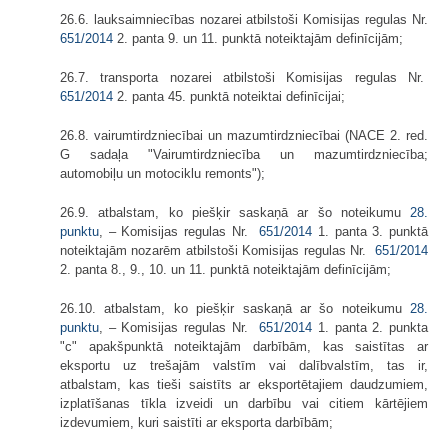
26.6. lauksaimniecības nozarei atbilstoši Komisijas regulas Nr.
651/2014
2. panta 9. un 11. punktā noteiktajām definīcijām;
26.7. transporta nozarei atbilstoši Komisijas regulas Nr.
651/2014
2. panta 45. punktā noteiktai definīcijai;
26.8. vairumtirdzniecībai un mazumtirdzniecībai (NACE 2. red.
G sadaļa "Vairumtirdzniecība un mazumtirdzniecība;
automobiļu un motociklu remonts");
26.9. atbalstam, ko piešķir saskaņā ar šo noteikumu
28.
punktu
, – Komisijas regulas Nr.
651/2014
1. panta 3. punktā
noteiktajām nozarēm atbilstoši Komisijas regulas Nr.
651/2014
2. panta 8., 9., 10. un 11. punktā noteiktajām definīcijām;
26.10. atbalstam, ko piešķir saskaņā ar šo noteikumu
28.
punktu
, – Komisijas regulas Nr.
651/2014
1. panta 2. punkta
"c" apakšpunktā noteiktajām darbībām, kas saistītas ar
eksportu uz trešajām valstīm vai dalībvalstīm, tas ir,
atbalstam, kas tieši saistīts ar eksportētajiem daudzumiem,
izplatīšanas tīkla izveidi un darbību vai citiem kārtējiem
izdevumiem, kuri saistīti ar eksporta darbībām;