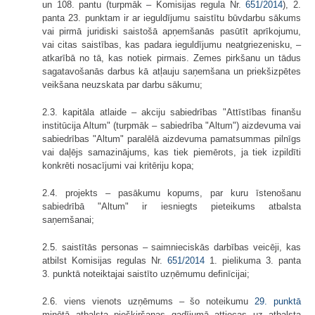
un 108. pantu (turpmāk – Komisijas regula Nr.
651/2014
), 2.
panta 23. punktam ir ar ieguldījumu saistītu būvdarbu sākums
vai pirmā juridiski saistošā apņemšanās pasūtīt aprīkojumu,
vai citas saistības, kas padara ieguldījumu neatgriezenisku, –
atkarībā no tā, kas notiek pirmais. Zemes pirkšanu un tādus
sagatavošanās darbus kā atļauju saņemšana un priekšizpētes
veikšana neuzskata par darbu sākumu;
2.3. kapitāla atlaide – akciju sabiedrības "Attīstības finanšu
institūcija Altum" (turpmāk – sabiedrība "Altum") aizdevuma vai
sabiedrības "Altum" paralēlā aizdevuma pamatsummas pilnīgs
vai daļējs samazinājums, kas tiek piemērots, ja tiek izpildīti
konkrēti nosacījumi vai kritēriju kopa;
2.4. projekts – pasākumu kopums, par kuru īstenošanu
sabiedrībā "Altum" ir iesniegts pieteikums atbalsta
saņemšanai;
2.5. saistītās personas – saimnieciskās darbības veicēji, kas
atbilst Komisijas regulas Nr.
651/2014
1. pielikuma 3. panta
3. punktā noteiktajai saistīto uzņēmumu definīcijai;
2.6. viens vienots uzņēmums – šo noteikumu
29. punktā
minētā atbalsta piešķiršanas gadījumā attiecas uz atbalsta