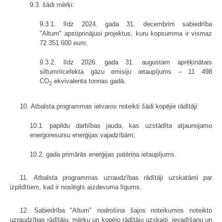
9.3. šādi mērķi:
9.3.1. līdz 2024. gada 31. decembrim sabiedrība
"Altum" apstiprinājusi projektus, kuru kopsumma ir vismaz
72 351 600
euro
;
9.3.2. līdz 2026. gada 31. augustam aprēķinātais
siltumnīcefekta gāzu emisiju ietaupījums – 11 498
CO
ekvivalenta tonnas gadā.
2
10. Atbalsta programmas ietvaros noteikti šādi kopējie rādītāji:
10.1. papildu darbības jauda, kas uzstādīta atjaunojamo
energoresursu enerģijas vajadzībām;
10.2. gada primārās enerģijas patēriņa ietaupījums.
11. Atbalsta programmas uzraudzības rādītāji uzskatāmi par
izpildītiem, kad ir noslēgts aizdevuma līgums.
12. Sabiedrība "Altum" nodrošina šajos noteikumos noteikto
uzraudzības rādītāju, mērķu un kopējo rādītāju uzskaiti, ievadīšanu un