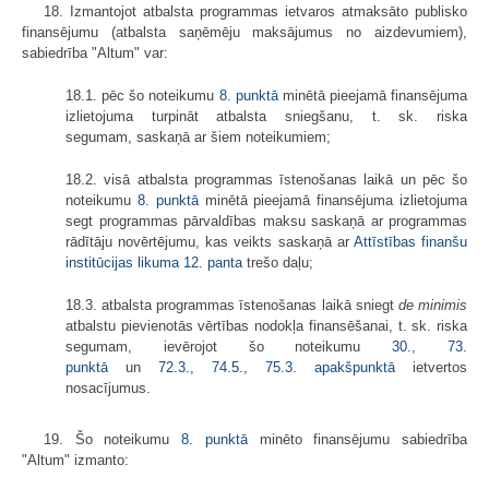
18. Izmantojot atbalsta programmas ietvaros atmaksāto publisko
finansējumu (atbalsta saņēmēju maksājumus no aizdevumiem),
sabiedrība "Altum" var:
18.1. pēc šo noteikumu
8. punktā
minētā pieejamā finansējuma
izlietojuma turpināt atbalsta sniegšanu, t. sk. riska
segumam, saskaņā ar šiem noteikumiem;
18.2. visā atbalsta programmas īstenošanas laikā un pēc šo
noteikumu
8. punktā
minētā pieejamā finansējuma izlietojuma
segt programmas pārvaldības maksu saskaņā ar programmas
rādītāju novērtējumu, kas veikts saskaņā ar
Attīstības finanšu
institūcijas likuma
12. panta
trešo daļu;
18.3. atbalsta programmas īstenošanas laikā sniegt
de minimis
atbalstu pievienotās vērtības nodokļa finansēšanai, t. sk. riska
segumam, ievērojot šo noteikumu
30.
,
73.
punktā
un
72.3.
,
74.5.
,
75.3. apakšpunktā
ietvertos
nosacījumus.
19. Šo noteikumu
8. punktā
minēto finansējumu sabiedrība
"Altum" izmanto: