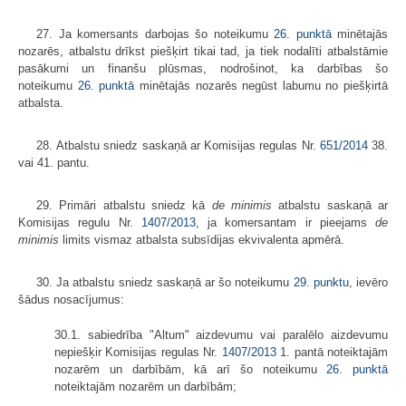
27. Ja komersants darbojas šo noteikumu
26. punktā
minētajās
nozarēs, atbalstu drīkst piešķirt tikai tad, ja tiek nodalīti atbalstāmie
pasākumi un finanšu plūsmas, nodrošinot, ka darbības šo
noteikumu
26. punktā
minētajās nozarēs negūst labumu no piešķirtā
atbalsta.
28. Atbalstu sniedz saskaņā ar Komisijas regulas Nr.
651/2014
38.
vai 41. pantu.
29. Primāri atbalstu sniedz kā
de minimis
atbalstu saskaņā ar
Komisijas regulu Nr.
1407/2013
, ja komersantam ir pieejams
de
minimis
limits vismaz atbalsta subsīdijas ekvivalenta apmērā.
30. Ja atbalstu sniedz saskaņā ar šo noteikumu
29. punktu
, ievēro
šādus nosacījumus:
30.1. sabiedrība "Altum" aizdevumu vai paralēlo aizdevumu
nepiešķir Komisijas regulas Nr.
1407/2013
1. pantā noteiktajām
nozarēm un darbībām, kā arī šo noteikumu
26. punktā
noteiktajām nozarēm un darbībām;