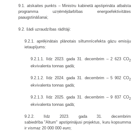
9.1. atskaites punkts – Ministru kabinetā apstiprināta atbalsta
programma uzņēmējdarbības energoefektivitātes
paaugstināšanai;
9.2. šādi uzraudzības rādītāji:
9.2.1. aprēķinātais plānotais siltumnīcefekta gāzu emisiju
ietaupījums:
9.2.1.1. līdz 2023. gada 31. decembrim – 2 623 CO
2
ekvivalenta tonnas gadā;
9.2.1.2. līdz 2024. gada 31. decembrim – 5 902 CO
2
ekvivalenta tonnas gadā;
9.2.1.3. līdz 2025. gada 31. decembrim – 9 837 CO
2
ekvivalenta tonnas gadā;
9.2.2. līdz 2023. gada 31. decembrim
sabiedrība "Altum" apstiprinājusi projektus, kuru kopsumma
ir vismaz 20 000 000
euro
;