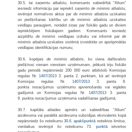
30.5. lai saņemtu atbalstu, komersants sabiedrībā "Altum"
iesniedz informāciju par iepriekš saņemto
de minimis
atbalstu,
ievērojot normatīvos aktus par
de minimis
atbalsta uzskaites
un piešķiršanas kārtību un
de minimis
atbalsta uzskaites
veidlapu paraugiem, norādot ziņas par fiskālo gadu un diviem
iepriekšējiem fiskālajiem gadiem. Komersants iesniedz
aizpildītu
de minimis
veidlapas izdruku vai informē par
de
minimis
atbalsta uzskaites sistēmā izveidotās un apstiprinātās
veidlapas identifikācijas numuru;
30.6. kopējais
de minimis
atbalsts, ko viena dalībvalsts
piešķīrusi vienam vienotam uzņēmumam, jebkurā triju fiskālo
gadu periodā nepārsniedz 200 000
euro
atbilstoši Komisijas
regulas Nr.
1407/2013
3. panta 2. punktam, kā arī ievērojot
Komisijas regulas Nr.
1407/2013
3. panta 8.
punkta nosacījumus uzņēmumu apvienošanās vai iegādes
gadījumā un Komisijas regulas Nr.
1407/2013
3. panta
9. punkta nosacījumus uzņēmuma sadalīšanas gadījumā;
30.7. kapitāla atlaides apmērs un sabiedrības "Altum"
aizdevuma vai paralēlā aizdevuma subsīdijas ekvivalents kopā
nepārsniedz šo noteikumu
30.6. apakšpunktā
noteiktos limitus,
vienlaikus ievērojot šo noteikumu
73. punktā
ietvertos