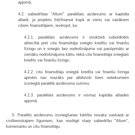
apjomā;
4.2. sabiedrības "Altum" paralēlais aizdevums ar kapitāla
atlaidi, ja projektu līdzfinansē kopā ar vienu vai vairākiem
citiem finansētājiem, ievērojot, ka:
4.2.1. paralēlais aizdevums ir struktūrā subordinēts
attiecībā pret cita finansētāja sniegto kredītu vai finanšu
līzingu un ir sniegts bez nodrošinājuma vai pastiprināts ar
zemāku nodrošinājuma kārtu nekā cita finansētāja sniegtais
kredīts vai finanšu līzings;
4.2.2. citu finansētāju sniegtā kredīta vai finanšu līzinga
apmērs nav mazāks par atbilstoši šiem noteikumiem
izsniegtā paralēlā aizdevuma summu;
4.2.3. paralēlais aizdevums ir vismaz kapitāla atlaides
apjomā.
5. Paralēlo aizdevumu izsniegšanas kārtību nosaka saskaņā ar
civiltiesiskajiem līgumiem, kas noslēgti starp sabiedrību "Altum",
komersantu un citu finansētāju.