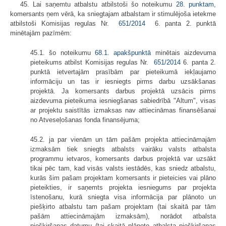
45. Lai saņemtu atbalstu atbilstoši šo noteikumu
28. punktam
,
komersants ņem vērā, ka sniegtajam atbalstam ir stimulējoša ietekme
atbilstoši Komisijas regulas Nr.
651/2014
6. panta 2. punktā
minētajām pazīmēm:
45.1. šo noteikumu
68.1. apakšpunktā
minētais aizdevuma
pieteikums atbilst Komisijas regulas Nr.
651/2014
6. panta 2.
punktā ietvertajām prasībām par pieteikumā iekļaujamo
informāciju un tas ir iesniegts pirms darbu uzsākšanas
projektā. Ja komersants darbus projektā uzsācis pirms
aizdevuma pieteikuma iesniegšanas sabiedrībā "Altum", visas
ar projektu saistītās izmaksas nav attiecināmas finansēšanai
no Atveseļošanas fonda finansējuma;
45.2. ja par vienām un tām pašām projekta attiecināmajām
izmaksām tiek sniegts atbalsts vairāku valsts atbalsta
programmu ietvaros, komersants darbus projektā var uzsākt
tikai pēc tam, kad visās valsts iestādēs, kas sniedz atbalstu,
kurās šim pašam projektam komersants ir pieteicies vai plāno
pieteikties, ir saņemts projekta iesniegums par projekta
īstenošanu, kurā sniegta visa informācija par plānoto un
piešķirto atbalstu tam pašam projektam (tai skaitā par tām
pašām attiecināmajām izmaksām), norādot atbalsta
piešķiršanas datumu (tai skaitā plānoto atbalsta piešķiršanas