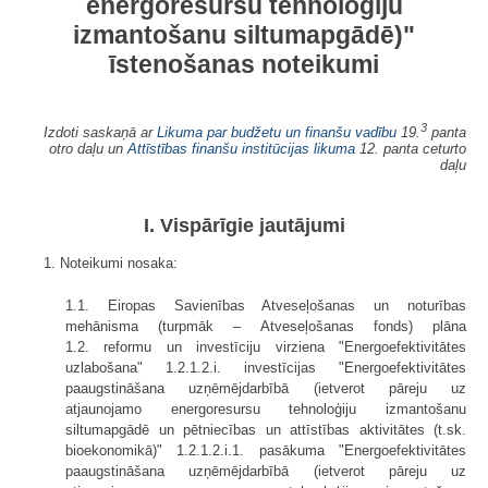
energoresursu tehnoloģiju
izmantošanu siltumapgādē)"
īstenošanas noteikumi
3
Izdoti saskaņā ar
Likuma par budžetu un finanšu vadību
19.
panta
otro daļu un
Attīstības finanšu institūcijas likuma
12. panta ceturto
daļu
I. Vispārīgie jautājumi
1. Noteikumi nosaka:
1.1. Eiropas Savienības Atveseļošanas un noturības
mehānisma (turpmāk – Atveseļošanas fonds) plāna
1.2. reformu un investīciju virziena "Energoefektivitātes
uzlabošana" 1.2.1.2.i. investīcijas "Energoefektivitātes
paaugstināšana uzņēmējdarbībā (ietverot pāreju uz
atjaunojamo energoresursu tehnoloģiju izmantošanu
siltumapgādē un pētniecības un attīstības aktivitātes (t.sk.
bioekonomikā)" 1.2.1.2.i.1. pasākuma "Energoefektivitātes
paaugstināšana uzņēmējdarbībā (ietverot pāreju uz