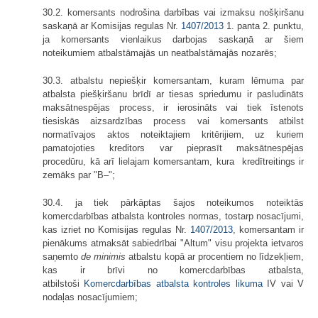
30.2. komersants nodrošina darbības vai izmaksu nošķiršanu
saskaņā ar Komisijas regulas Nr.
1407/2013
1. panta 2. punktu,
ja komersants vienlaikus darbojas saskaņā ar šiem
noteikumiem atbalstāmajās un neatbalstāmajās nozarēs;
30.3. atbalstu nepiešķir komersantam, kuram lēmuma par
atbalsta piešķiršanu brīdī ar tiesas spriedumu ir pasludināts
maksātnespējas process, ir ierosināts vai tiek īstenots
tiesiskās aizsardzības process vai komersants atbilst
normatīvajos aktos noteiktajiem kritērijiem, uz kuriem
pamatojoties kreditors var pieprasīt maksātnespējas
procedūru, kā arī lielajam komersantam, kura kredītreitings ir
zemāks par "B–";
30.4. ja tiek pārkāptas šajos noteikumos noteiktās
komercdarbības atbalsta kontroles normas, tostarp nosacījumi,
kas izriet no Komisijas regulas Nr.
1407/2013
, komersantam ir
pienākums atmaksāt sabiedrībai "Altum" visu projekta ietvaros
saņemto
de minimis
atbalstu kopā ar procentiem no līdzekļiem,
kas ir brīvi no komercdarbības atbalsta,
atbilstoši
Komercdarbības atbalsta kontroles likuma
IV vai V
nodaļas nosacījumiem;