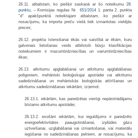
26.11. atbalstam, ko piešķir saskaņā ar šo noteikumu
28.
punktu
, – Komisijas regulas Nr.
651/2014
1. panta 2. punkta
"d" apakšpunktā noteiktajam atbalstam, ko piešķir ar
nosacījumu, ka importa preču vietā tiek izmantotas vietējās
preces;
26.12. projekta īstenošanai ēkās vai saistībā ar ēkām, kuru
galvenais lietošanas veids atbilstoši būvju klasifikācijas
noteikumiem ir mazumtirdzniecības un vairumtirdzniecības
ēkas;
26.13. atkritumu apglabāšanai un atkritumu apglabāšanas
poligoniem, mehāniski bioloģiskajai apstrādei vai atkritumu
sadedzināšanai un mehāniskās bioloģiskās attīrīšanas un
atkritumu sadedzināšanas iekārtām, izņemot:
26.13.1. iekārtām, kas paredzētas vienīgi nepārstrādājamu
bīstamo atkritumu apstrādei;
26.13.2. esošām iekārtām, kur ieguldījums ir paredzēts
energoefektivitātes paaugstināšanai, izplūdes gāzu
uztveršanai, uzglabāšanai vai izmantošanai, vai materiālu
iegūšanai no sadedzināšanas pelniem, ar nosacījumu, ka