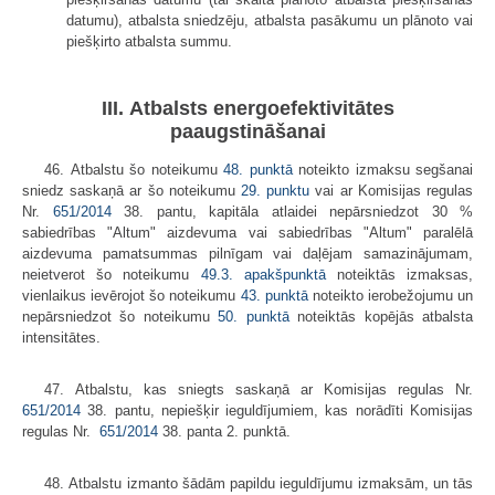
datumu), atbalsta sniedzēju, atbalsta pasākumu un plānoto vai
piešķirto atbalsta summu.
III. Atbalsts energoefektivitātes
paaugstināšanai
46. Atbalstu šo noteikumu
48. punktā
noteikto izmaksu segšanai
sniedz saskaņā ar šo noteikumu
29. punktu
vai ar Komisijas regulas
Nr.
651/2014
38. pantu, kapitāla atlaidei nepārsniedzot 30 %
sabiedrības "Altum" aizdevuma vai sabiedrības "Altum" paralēlā
aizdevuma pamatsummas pilnīgam vai daļējam samazinājumam,
neietverot šo noteikumu
49.3. apakšpunktā
noteiktās izmaksas,
vienlaikus ievērojot šo noteikumu
43. punktā
noteikto ierobežojumu un
nepārsniedzot šo noteikumu
50. punktā
noteiktās kopējās atbalsta
intensitātes.
47. Atbalstu, kas sniegts saskaņā ar Komisijas regulas Nr.
651/2014
38. pantu
, nepiešķir ieguldījumiem, kas norādīti Komisijas
regulas Nr.
651/2014
38. panta 2. punktā.
48. Atbalstu izmanto šādām papildu ieguldījumu izmaksām, un tās