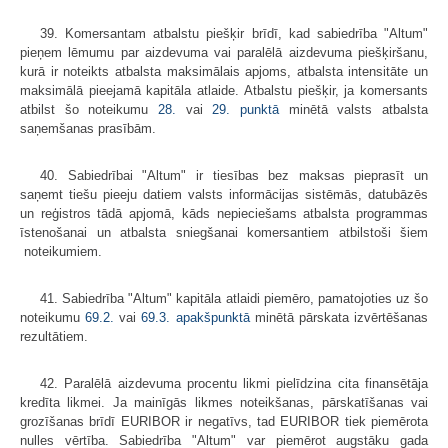
39. Komersantam atbalstu piešķir brīdī, kad sabiedrība "Altum"
pieņem lēmumu par aizdevuma vai paralēlā aizdevuma piešķiršanu,
kurā ir noteikts atbalsta maksimālais apjoms, atbalsta intensitāte un
maksimālā pieejamā kapitāla atlaide. Atbalstu piešķir, ja komersants
atbilst šo noteikumu
28.
vai
29. punktā
minētā valsts atbalsta
saņemšanas prasībām.
40. Sabiedrībai "Altum" ir tiesības bez maksas pieprasīt un
saņemt tiešu pieeju datiem valsts informācijas sistēmās, datubāzēs
un reģistros tādā apjomā, kāds nepieciešams atbalsta programmas
īstenošanai un atbalsta sniegšanai komersantiem atbilstoši šiem
noteikumiem.
41. Sabiedrība "Altum" kapitāla atlaidi piemēro, pamatojoties uz šo
noteikumu
69.2.
vai
69.3. apakšpunktā
minētā pārskata izvērtēšanas
rezultātiem.
42. Paralēlā aizdevuma procentu likmi pielīdzina cita finansētāja
kredīta likmei. Ja mainīgās likmes noteikšanas, pārskatīšanas vai
grozīšanas brīdī EURIBOR ir negatīvs, tad EURIBOR tiek piemērota
nulles vērtība. Sabiedrība "Altum" var piemērot augstāku gada