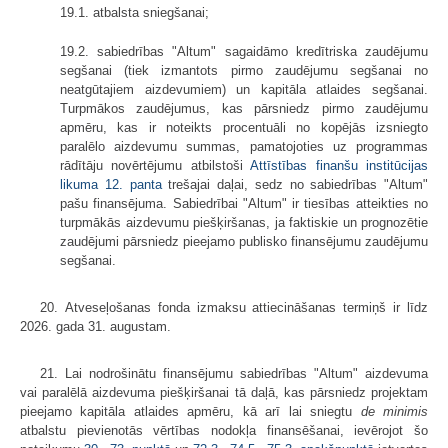
19.1. atbalsta sniegšanai;
19.2. sabiedrības "Altum" sagaidāmo kredītriska zaudējumu
segšanai (tiek izmantots pirmo zaudējumu segšanai no
neatgūtajiem aizdevumiem) un kapitāla atlaides segšanai.
Turpmākos zaudējumus, kas pārsniedz pirmo zaudējumu
apmēru, kas ir noteikts procentuāli no kopējās izsniegto
paralēlo aizdevumu summas, pamatojoties uz programmas
rādītāju novērtējumu atbilstoši
Attīstības finanšu institūcijas
likuma
12. panta
trešajai daļai, sedz no sabiedrības "Altum"
pašu finansējuma. Sabiedrībai "Altum" ir tiesības atteikties no
turpmākās aizdevumu piešķiršanas, ja faktiskie un prognozētie
zaudējumi pārsniedz pieejamo publisko finansējumu zaudējumu
segšanai.
20. Atveseļošanas fonda izmaksu attiecināšanas termiņš ir līdz
2026. gada 31. augustam.
21. Lai nodrošinātu finansējumu sabiedrības "Altum" aizdevuma
vai paralēlā aizdevuma piešķiršanai tā daļā, kas pārsniedz projektam
pieejamo kapitāla atlaides apmēru, kā arī lai sniegtu
de minimis
atbalstu pievienotās vērtības nodokļa finansēšanai, ievērojot šo