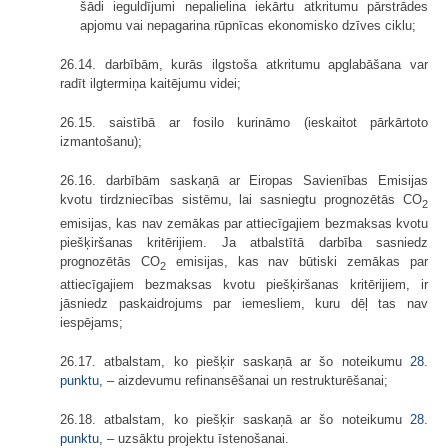
šādi ieguldījumi nepalielina iekārtu atkritumu pārstrādes
apjomu vai nepagarina rūpnīcas ekonomisko dzīves ciklu;
26.14. darbībām, kurās ilgstoša atkritumu apglabāšana var
radīt ilgtermiņa kaitējumu videi;
26.15. saistībā ar fosilo kurināmo (ieskaitot pārkārtoto
izmantošanu);
26.16. darbībām saskaņā ar Eiropas Savienības Emisijas
kvotu tirdzniecības sistēmu, lai sasniegtu prognozētās CO
2
emisijas, kas nav zemākas par attiecīgajiem bezmaksas kvotu
piešķiršanas kritērijiem. Ja atbalstītā darbība sasniedz
prognozētās CO
emisijas, kas nav būtiski zemākas par
2
attiecīgajiem bezmaksas kvotu piešķiršanas kritērijiem, ir
jāsniedz paskaidrojums par iemesliem, kuru dēļ tas nav
iespējams;
26.17. atbalstam, ko piešķir saskaņā ar šo noteikumu
28.
punktu
, – aizdevumu refinansēšanai un restrukturēšanai;
26.18. atbalstam, ko piešķir saskaņā ar šo noteikumu
28.
punktu
, – uzsāktu projektu īstenošanai.