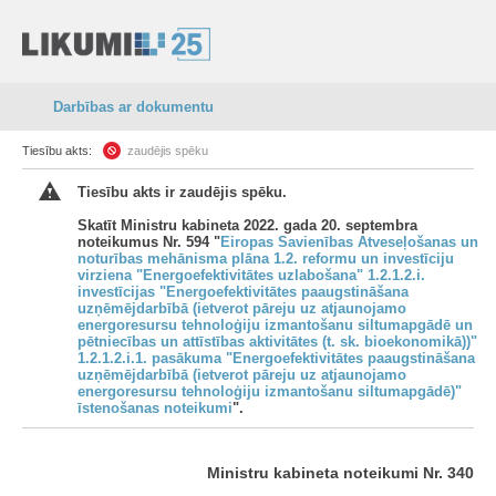
Darbības ar dokumentu
Tiesību akts:
zaudējis spēku
Tiesību akts ir zaudējis spēku.
Skatīt Ministru kabineta 2022. gada 20. septembra
noteikumus Nr. 594 "
Eiropas Savienības Atveseļošanas un
noturības mehānisma plāna 1.2. reformu un investīciju
virziena "Energoefektivitātes uzlabošana" 1.2.1.2.i.
investīcijas "Energoefektivitātes paaugstināšana
uzņēmējdarbībā (ietverot pāreju uz atjaunojamo
energoresursu tehnoloģiju izmantošanu siltumapgādē un
pētniecības un attīstības aktivitātes (t. sk. bioekonomikā))"
1.2.1.2.i.1. pasākuma "Energoefektivitātes paaugstināšana
uzņēmējdarbībā (ietverot pāreju uz atjaunojamo
energoresursu tehnoloģiju izmantošanu siltumapgādē)"
īstenošanas noteikumi
".
Ministru kabineta noteikumi Nr. 340