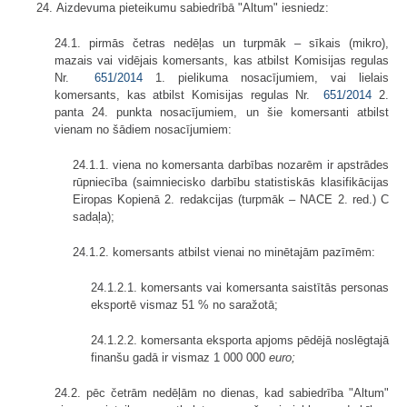
24. Aizdevuma pieteikumu sabiedrībā "Altum" iesniedz:
24.1. pirmās četras nedēļas un turpmāk – sīkais (mikro),
mazais vai vidējais komersants, kas atbilst Komisijas regulas
Nr.
651/2014
1. pielikuma nosacījumiem, vai lielais
komersants, kas atbilst Komisijas regulas Nr.
651/2014
2.
panta 24. punkta nosacījumiem, un šie komersanti atbilst
vienam no šādiem nosacījumiem:
24.1.1. viena no komersanta darbības nozarēm ir apstrādes
rūpniecība (saimniecisko darbību statistiskās klasifikācijas
Eiropas Kopienā 2. redakcijas (turpmāk – NACE 2. red.) C
sadaļa);
24.1.2. komersants atbilst vienai no minētajām pazīmēm:
24.1.2.1. komersants vai komersanta saistītās personas
eksportē vismaz 51 % no saražotā;
24.1.2.2. komersanta eksporta apjoms pēdējā noslēgtajā
finanšu gadā ir vismaz 1 000 000
euro;
24.2. pēc četrām nedēļām no dienas, kad sabiedrība "Altum"