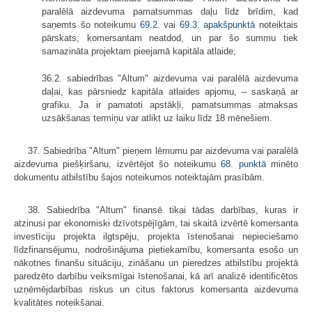
paralēlā aizdevuma pamatsummas daļu līdz brīdim, kad
saņemts šo noteikumu
69.2.
vai
69.3. apakšpunktā
noteiktais
pārskats, komersantam neatdod, un par šo summu tiek
samazināta projektam pieejamā kapitāla atlaide;
36.2. sabiedrības "Altum" aizdevuma vai paralēlā aizdevuma
daļai, kas pārsniedz kapitāla atlaides apjomu, – saskaņā ar
grafiku. Ja ir pamatoti apstākļi, pamatsummas atmaksas
uzsākšanas termiņu var atlikt uz laiku līdz 18 mēnešiem.
37. Sabiedrība "Altum" pieņem lēmumu par aizdevuma vai paralēlā
aizdevuma piešķiršanu, izvērtējot šo noteikumu
68. punktā
minēto
dokumentu atbilstību šajos noteikumos noteiktajām prasībām.
38. Sabiedrība "Altum" finansē tikai tādas darbības, kuras ir
atzinusi par ekonomiski dzīvotspējīgām, tai skaitā izvērtē komersanta
investīciju projekta ilgtspēju, projekta īstenošanai nepieciešamo
līdzfinansējumu, nodrošinājuma pietiekamību, komersanta esošo un
nākotnes finanšu situāciju, zināšanu un pieredzes atbilstību projektā
paredzēto darbību veiksmīgai īstenošanai, kā arī analizē identificētos
uzņēmējdarbības riskus un citus faktorus komersanta aizdevuma
kvalitātes noteikšanai.