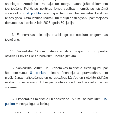
sasniegto uzraudzības rādītāju un mērķu pamatojošo dokumentu
iesniegšanu Kohēzijas politikas fondu vadības informācijas sistēmā
šo noteikumu
9. punktā
norādītajos termiņos, bet ne retāk kā divas
reizes gadā. Uzraudzības rādītāju un mērķu sasniegšanu pamatojošos
dokumentus iesniedz līdz 2026. gada 30. jūnijam.
13. Ekonomikas ministrija ir atbildīga par atbalsta programmas
ieviešanu.
14. Sabiedrība "Altum" īsteno atbalsta programmu un piešķir
atbalstu saskaņā ar šo noteikumu nosacījumiem.
15. Sabiedrība "Altum" un Ekonomikas ministrija slēdz līgumu par
šo noteikumu
8. punktā
minētā finansējuma pārvaldīšanu, tā
piešķiršanas, izlietošanas un uzraudzības kārtību un noteikto rādītāju
uzskaiti un ievadīšanu Kohēzijas politikas fondu vadības informācijas
sistēmā.
16. Ekonomikas ministrija un sabiedrība "Altum" šo noteikumu
15.
punktā
minētajā līgumā iekļauj: