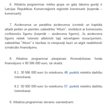
6. Atbalsta programmas mērķa grupa un gala labuma guvēji ir
Latvijas Republikas Komercreģistrā reģistrēti komersanti (turpmāk –
komersanti).
7. Aizdevumus un paralēlos aizdevumus izsniedz un kapitāla
atlaidi piešķir un piemēro sabiedrība "Altum", noslēdzot ar komersantu
civiltiesisku līgumu (turpmāk – aizdevuma līgums). Ja aizdevuma
līgums netiek īstenots atbilstoši tajā ietvertajiem nosacījumiem,
sabiedrībai "Altum" ir tiesības to vienpusēji lauzt un atgūt neatbilstoši
izmaksāto finansējumu.
8. Atbalsta programmai pieejamais Atveseļošanas fonda
finansējums ir 80 586 000
euro
, tai skaitā:
8.1. 30 586 000
euro
šo noteikumu
48. punktā
noteikto darbību
īstenošanai;
8.2. 50 000 000
euro
šo noteikumu
57. punktā
noteikto darbību
īstenošanai.
9. Atbalsta programmas ietvaros sasniedzami: