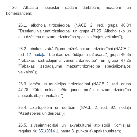
26. Atbalstu nepiešķir šādām darbībām, nozarēm un
komersantiem:
26.1. alkohola tirdzniecībai (NACE 2. red. grupa 46.34
"Dzērienu vairumtirdzniecība" un grupa 47.25 "Alkoholisko un
citu dzērienu mazumtirdzniecība specializētajos veikalos");
26.2. tabakas izstrādājumu ražošanai un tirdzniecībai (NACE
2.
red.
12. nodaļa
"Tabakas izstrādājumu ražošana", grupa 46.35
"Tabakas izstrādājumu vairumtirdzniecība" un grupa 47.26
"Tabakas izstrādājumu mazumtirdzniecība specializētajos
veikalos");
26.3. ieroču un munīcijas tirdzniecībai (NACE 2. red. grupa
47.78 "Citur neklasificēta jaunu preču mazumtirdzniecība
specializētajos veikalos");
26.4. azartspēlēm un derībām (NACE 2. red. 92. nodaļa
"Azartspēles un derības");
26.5. zivsaimniecībai un akvakultūrai atbilstoši Komisijas
regulas Nr.
651/2014
1. panta 3. punkta a) apakšpunktam;