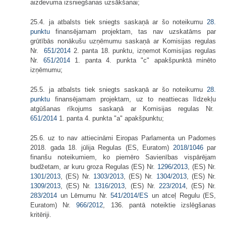
aizdevuma izsniegšanas uzsākšanai;
25.4. ja atbalsts tiek sniegts saskaņā ar šo noteikumu
28.
punktu
finansējamam projektam, tas nav uzskatāms par
grūtībās nonākušu uzņēmumu saskaņā ar Komisijas regulas
Nr.
651/2014
2. panta 18. punktu, izņemot Komisijas regulas
Nr.
651/2014
1. panta 4. punkta "c" apakšpunktā minēto
izņēmumu;
25.5. ja atbalsts tiek sniegts saskaņā ar šo noteikumu
28.
punktu
finansējamam projektam, uz to neattiecas līdzekļu
atgūšanas rīkojums saskaņā ar Komisijas regulas Nr.
651/2014
1. panta 4. punkta "a" apakšpunktu;
25.6. uz to nav attiecināmi Eiropas Parlamenta un Padomes
2018. gada 18. jūlija Regulas (ES, Euratom)
2018/1046
par
finanšu noteikumiem, ko piemēro Savienības vispārējam
budžetam, ar kuru groza Regulas (ES) Nr.
1296/2013
, (ES) Nr.
1301/2013
, (ES) Nr.
1303/2013
, (ES) Nr.
1304/2013
, (ES) Nr.
1309/2013
, (ES) Nr.
1316/2013
, (ES) Nr.
223/2014
, (ES) Nr.
283/2014
un Lēmumu Nr.
541/2014/ES
un atceļ Regulu (ES,
Euratom) Nr.
966/2012
, 136. pantā noteiktie izslēgšanas
kritēriji.