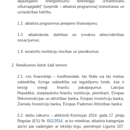
atjaunojamo energoresursu tehnoloģiju izmantošanu
siltumapgādē)" (turpmāk – atbalsta programma) īstenošanas un
uzraudzības kārtību;
1.2. atbalsta programmai pieejamo finansējumu;
1.3. atbalstāmās darbības un izmaksu attiecināmības
nosacījumus;
1.4. iesaistīto institūciju tiesības un pienākumus.
2. Noteikumos lietoti šādi termini:
2.1. cits finansētājs – kredītiestāde, tās filiāle vai tās meitas
sabiedrība, līzinga sabiedrība vai ieguldījumu fonds, kas ir
tiesīgi sniegt finanšu pakalpojumus Latvijas
Republikā, starptautiska finanšu institūcija, piemēram, Eiropas
Rekonstrukcijas un attīstības banka, Eiropas Investīciju banka,
Ziemeļu Investīciju banka, Eiropas Padomes Attīstības banka;
2.2. darbu sākums – atbilstoši Komisijas 2014. gada 17. jūnija
Regulas (ES) Nr.
651/2014
, ar ko noteiktas atbalsta kategorijas
atzīst par saderīgām ar iekšējo tirgu, piemērojot Līguma 107.