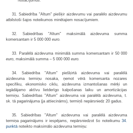
nosacījumus.
31. Sabiedrība "Altum" piešķir aizdevumu vai paralēlo aizdevumu
atbilstoši šajos noteikumos minētajiem nosacījumiem.
32. Sabiedrības "Altum" maksimālā aizdevuma summa
komersantam ir 5 000 000
euro.
33. Paralēlā aizdevuma minimālā summa komersantam ir 50 000
euro
,
maksimālā summa – 5 000 000
euro.
34. Sabiedrība "Altum" piešķirtā aizdevuma vai paralēlā
aizdevuma termiņu nosaka, ņemot vērā komersanta nozares
specifiku, ekonomisko ciklu, aizdevuma izmantošanas mērķi un
iegādājamo aktīvu lietderīgo kalpošanas laiku un amortizācijas
termiņu. Sabiedrības "Altum" aizdevuma vai paralēlā aizdevuma, t.
sk. tā pagarinājuma (ja attiecināms), termiņš nepārsniedz 20 gadus.
35. Sabiedrības "Altum" aizdevuma vai paralēlā aizdevuma
termiņa pagarinājums ir iespējams, nepārsniedzot šo noteikumu
34.
punktā
noteikto maksimālo aizdevuma termiņu: