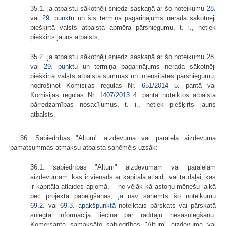
35.1. ja atbalstu sākotnēji sniedz saskaņā ar šo noteikumu
28.
vai
29. punktu
un šis termiņa pagarinājums nerada sākotnēji
piešķirtā valsts atbalsta apmēra pārsniegumu, t. i., netiek
piešķirts jauns atbalsts;
35.2. ja atbalstu sākotnēji sniedz saskaņā ar šo noteikumu
28.
vai
29. punktu
un termiņa pagarinājums nerada sākotnēji
piešķirtā valsts atbalsta summas un intensitātes pārsniegumu,
nodrošinot Komisijas regulas Nr.
651/2014
5. pantā vai
Komisijas regulas Nr.
1407/2013
4. pantā noteiktos atbalsta
pārredzamības nosacījumus, t. i., netiek piešķirts jauns
atbalsts.
36. Sabiedrības "Altum" aizdevuma vai paralēlā aizdevuma
pamatsummas atmaksu atbalsta saņēmējs uzsāk:
36.1. sabiedrības "Altum" aizdevumam vai paralēlam
aizdevumam, kas ir vienāds ar kapitāla atlaidi, vai tā daļai, kas
ir kapitāla atlaides apjomā, – ne vēlāk kā astoņu mēnešu laikā
pēc projekta pabeigšanas, ja nav saņemts šo noteikumu
69.2.
vai
69.3. apakšpunktā
noteiktais pārskats vai pārskatā
sniegtā informācija liecina par rādītāju nesasniegšanu.
Komersanta samaksāto sabiedrības "Altum" aizdevuma vai