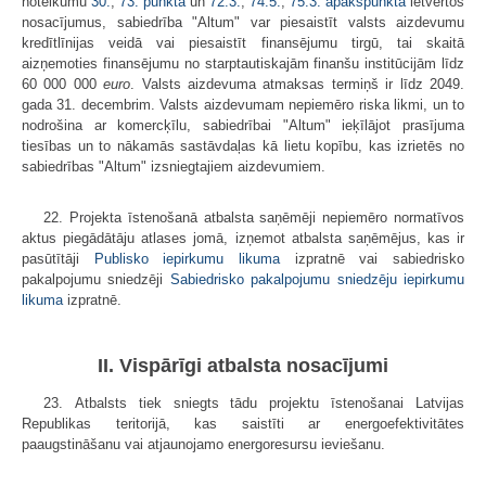
noteikumu
30.
,
73. punktā
un
72.3.
,
74.5.
,
75.3. apakšpunktā
ietvertos
nosacījumus, sabiedrība "Altum" var piesaistīt valsts aizdevumu
kredītlīnijas veidā vai piesaistīt finansējumu tirgū, tai skaitā
aizņemoties finansējumu no starptautiskajām finanšu institūcijām līdz
60 000 000
euro
. Valsts aizdevuma atmaksas termiņš ir līdz 2049.
gada 31. decembrim. Valsts aizdevumam nepiemēro riska likmi, un to
nodrošina ar komercķīlu, sabiedrībai "Altum" ieķīlājot prasījuma
tiesības un to nākamās sastāvdaļas kā lietu kopību, kas izrietēs no
sabiedrības "Altum" izsniegtajiem aizdevumiem.
22. Projekta īstenošanā atbalsta saņēmēji nepiemēro normatīvos
aktus piegādātāju atlases jomā, izņemot atbalsta saņēmējus, kas ir
pasūtītāji
Publisko iepirkumu likuma
izpratnē vai sabiedrisko
pakalpojumu sniedzēji
Sabiedrisko pakalpojumu sniedzēju iepirkumu
likuma
izpratnē.
II. Vispārīgi atbalsta nosacījumi
23. Atbalsts tiek sniegts tādu projektu īstenošanai Latvijas
Republikas teritorijā, kas saistīti ar energoefektivitātes
paaugstināšanu vai atjaunojamo energoresursu ieviešanu.