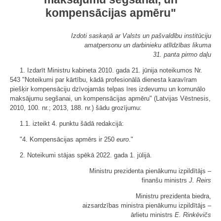
kompensācijas apmēru"
Izdoti saskaņā ar Valsts un pašvaldību institūciju
amatpersonu un darbinieku atlīdzības likuma
31. panta pirmo daļu
1. Izdarīt Ministru kabineta 2010. gada 21. jūnija noteikumos Nr.
543 "Noteikumi par kārtību, kādā profesionālā dienesta karavīram
piešķir kompensāciju dzīvojamās telpas īres izdevumu un komunālo
maksājumu segšanai, un kompensācijas apmēru" (Latvijas Vēstnesis,
2010, 100. nr.; 2013, 188. nr.) šādu grozījumu:
1.1. izteikt 4. punktu šādā redakcijā:
"4. Kompensācijas apmērs ir 250
euro
."
2. Noteikumi stājas spēkā 2022. gada 1. jūlijā.
Ministru prezidenta pienākumu izpildītājs ‒
finanšu ministrs
J. Reirs
Ministru prezidenta biedra,
aizsardzības ministra pienākumu izpildītājs ‒
ārlietu ministrs
E. Rinkēvičs