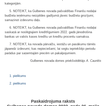
kategorijām.
5. NOTEIKT, ka Gulbenes novada pašvaldības Finanšu nodaļai
budžeta ieņēmumu neizpildes gadījumā jāveic budžeta grozījumi,
samazinot izdevumu daļu.
6. NOTEIKT, ka Gulbenes novada pašvaldības Finanšu nodaļai
saskaņā ar noslēgtajiem kredītlīgumiem 2022. gadā jānodrošina
bankas un valsts kases kredītu un kredītu procentu samaksa.
7. NOTEIKT, ka novada pārvalžu, iestāžu un pasākumu tāmēs
jāparedz izdevumi, kas nepieciešami, lai segtu iepriekšējo periodu
parādus par saņemtajām precēm un pakalpojumiem.
Gulbenes novada domes priekšsēdētājs
A. Caunītis
1. pielikums
2. pielikums
Paskaidrojuma raksts