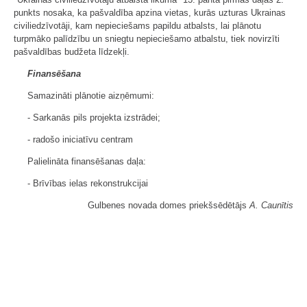
punkts nosaka, ka pašvaldība apzina vietas, kurās uzturas Ukrainas
civiliedzīvotāji, kam nepieciešams papildu atbalsts, lai plānotu
turpmāko palīdzību un sniegtu nepieciešamo atbalstu, tiek novirzīti
pašvaldības budžeta līdzekļi.
Finansēšana
Samazināti plānotie aizņēmumi:
- Sarkanās pils projekta izstrādei;
- radošo iniciatīvu centram
Palielināta finansēšanas daļa:
- Brīvības ielas rekonstrukcijai
Gulbenes novada domes priekšsēdētājs
A. Caunītis