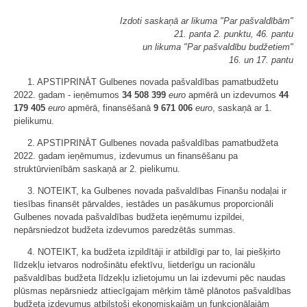
Izdoti saskaņā ar likuma "Par pašvaldībām"
21. panta 2. punktu, 46. pantu
un likuma "Par pašvaldību budžetiem"
16. un 17. pantu
1. APSTIPRINĀT Gulbenes novada pašvaldības pamatbudžetu
2022. gadam - ieņēmumos
34 508 399
euro
apmērā un izdevumos
44
179 405
euro
apmērā, finansēšanā
9 671 006
euro
, saskaņā ar 1.
pielikumu.
2. APSTIPRINĀT Gulbenes novada pašvaldības pamatbudžeta
2022. gadam ieņēmumus, izdevumus un finansēšanu pa
struktūrvienībām saskaņā ar 2. pielikumu.
3. NOTEIKT, ka Gulbenes novada pašvaldības Finanšu nodaļai ir
tiesības finansēt pārvaldes, iestādes un pasākumus proporcionāli
Gulbenes novada pašvaldības budžeta ieņēmumu izpildei,
nepārsniedzot budžeta izdevumos paredzētās summas.
4. NOTEIKT, ka budžeta izpildītāji ir atbildīgi par to, lai piešķirto
līdzekļu ietvaros nodrošinātu efektīvu, lietderīgu un racionālu
pašvaldības budžeta līdzekļu izlietojumu un lai izdevumi pēc naudas
plūsmas nepārsniedz attiecīgajam mērķim tāmē plānotos pašvaldības
budžeta izdevumus atbilstoši ekonomiskajām un funkcionālajām