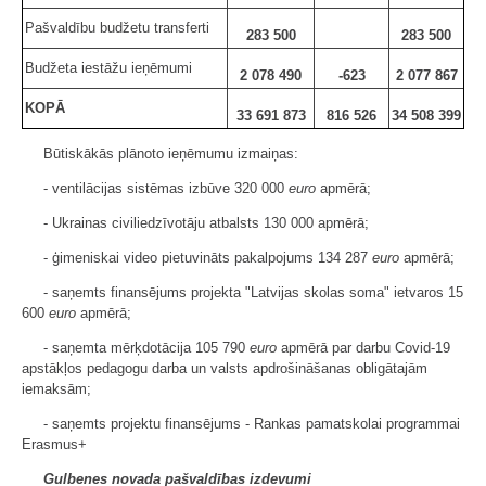
Pašvaldību budžetu transferti
283 500
283 500
Budžeta iestāžu ieņēmumi
2 078 490
-623
2 077 867
KOPĀ
33 691 873
816 526
34 508 399
Būtiskākās plānoto ieņēmumu izmaiņas:
- ventilācijas sistēmas izbūve 320 000
euro
apmērā;
- Ukrainas civiliedzīvotāju atbalsts 130 000 apmērā;
- ģimeniskai video pietuvināts pakalpojums 134 287
euro
apmērā;
- saņemts finansējums projekta "Latvijas skolas soma" ietvaros 15
600
euro
apmērā;
- saņemta mērķdotācija 105 790
euro
apmērā par darbu Covid-19
apstākļos pedagogu darba un valsts apdrošināšanas obligātajām
iemaksām;
- saņemts projektu finansējums - Rankas pamatskolai programmai
Erasmus+
Gulbenes novada pašvaldības izdevumi