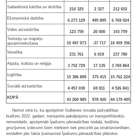
Sabiedriskā kārtība un drošība
210 325
2 327
212 652
Ekonomiskā darbība
6 273 129
495 895
6 769 024
Vides aizsardzība
123 759
20 000
143 759
Teritoriju un mājokļu
10 497 073
-37 717
10 459 356
apsaimniekošana
Veselība
231 761
6 019
237 780
Atpūta, kultūra un reliģija
3 752 729
17 135
3 769 864
Izglītība
15 386 809
375 415
15 762 224
Sociālā aizsardzība
4 457 030
69 811
4 526 841
KOPĀ
43 200 985
978 420
44 179 405
Ņemot vērā to, ka apstiprinot Gulbenes novada pašvaldības
budžetu 2022. gadam, transporta pakalpojumu un transportlīdzekļu
remontdarbi, apstiprināti Īpašumu pārraudzības nodaļā, budžeta
grozījumos izdevumi šiem mērķiem tiek precizēti pa struktūrvienībām,
iestādēm pēc fakta (samazinot Īpašumu pārraudzības plānotos