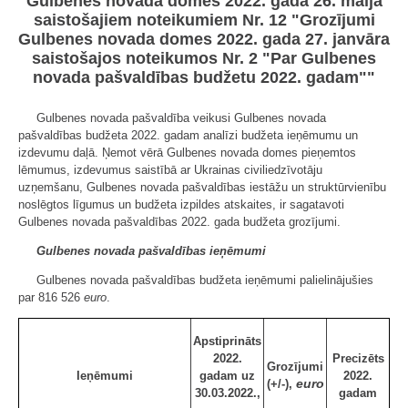
Gulbenes novada domes 2022. gada 26. maija
saistošajiem noteikumiem Nr. 12 "Grozījumi
Gulbenes novada domes 2022. gada 27. janvāra
saistošajos noteikumos Nr. 2 "Par Gulbenes
novada pašvaldības budžetu 2022. gadam""
Gulbenes novada pašvaldība veikusi Gulbenes novada
pašvaldības budžeta 2022. gadam analīzi budžeta ieņēmumu un
izdevumu daļā. Ņemot vērā Gulbenes novada domes pieņemtos
lēmumus, izdevumus saistībā ar Ukrainas civiliedzīvotāju
uzņemšanu, Gulbenes novada pašvaldības iestāžu un struktūrvienību
noslēgtos līgumus un budžeta izpildes atskaites, ir sagatavoti
Gulbenes novada pašvaldības 2022. gada budžeta grozījumi.
Gulbenes novada pašvaldības ieņēmumi
Gulbenes novada pašvaldības budžeta ieņēmumi palielinājušies
par 816 526
euro
.
Apstiprināts
2022.
Precizēts
Grozījumi
Ieņēmumi
gadam uz
2022.
euro
(+/-),
30.03.2022.,
gadam