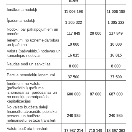
euro
Ienākuma nodokļi
11 006 198
11 006 198
Īpašuma nodokļi
1 305 322
1 305 322
Nodokļi par pakalpojumiem un
117 849
20 000
137 849
precēm
Ieņēmumi no uzņēmējdarbības
10 000
10 000
un īpašuma
Valsts (pašvaldību) nodevas un
16 815
16 815
kancelejas nodevas
Naudas sodi un sankcijas
8 000
8 000
Pārējie nenodokļu ieņēmumi
37 500
37 500
Ieņēmumi no valsts
(pašvaldību) īpašuma
iznomāšanas, pārdošanas un
600 000
87 000
687 000
no nodokļu pamatparāda
kapitalizācijas
No valsts budžeta daļēji
finansētu atvasinātu publisku
240 985
240 985
personu un budžeta
nefinansētu iestāžu transferti
Valsts budžeta transferti
17 987 214
710 149
18 697 363