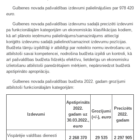
Gulbenes novada pašvaldības izdevumi palielinājušies par 978 420
euro
.
Gulbenes novada pašvaldības izdevumu sadaļā precizēti izdevumi
pa funkcionālajām kategorijām un ekonomiskās klasifikācijas kodiem,
kā arī plānoto ieņēmumu palielinājums/samazinājums attiecīgi
koriģēts izdevumu sadaļā palielinot/samazinot izdevumu pozīcijas.
Budžeta tāmju izpildītāji ir atbildīgi par noteikto normu ievērošanu un,
atbilstoši savai kompetencei, nodrošina budžeta izpildi un kontroli, kā
arī pašvaldības budžeta līdzekļu efektīvu, lietderīgu un ekonomisku
izlietošanu atbilstoši paredzētajiem mērķiem, nepārsniedzot budžetā
apstiprināto apropriāciju.
Gulbenes novada pašvaldības budžeta 2022. gadam grozījumi
atbilstoši funkcionālajām kategorijām:
Apstiprināts
2022.
Precizēts
Grozījumi
Izdevumi
gadam uz
2022.
euro
(+/-),
30.03.2022.,
gadam
euro
Vispārējie valdības dienesti
2 268 370
29 535
2 297 905