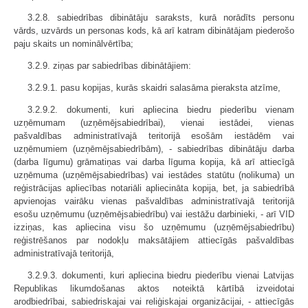
3.2.8. sabiedrības dibinātāju saraksts, kurā norādīts personu
vārds, uzvārds un personas kods, kā arī katram dibinātājam piederošo
paju skaits un nominālvērtība;
3.2.9. ziņas par sabiedrības dibinātājiem:
3.2.9.1. pasu kopijas, kurās skaidri salasāma pieraksta atzīme,
3.2.9.2. dokumenti, kuri apliecina biedru piederību vienam
uzņēmumam (uzņēmējsabiedrībai), vienai iestādei, vienas
pašvaldības administratīvajā teritorijā esošām iestādēm vai
uzņēmumiem (uzņēmējsabiedrībām), - sabiedrības dibinātāju darba
(darba līgumu) grāmatiņas vai darba līguma kopija, kā arī attiecīgā
uzņēmuma (uzņēmējsabiedrības) vai iestādes statūtu (nolikuma) un
reģistrācijas apliecības notariāli apliecināta kopija, bet, ja sabiedrībā
apvienojas vairāku vienas pašvaldības administratīvajā teritorijā
esošu uzņēmumu (uzņēmējsabiedrību) vai iestāžu darbinieki, - arī VID
izziņas, kas apliecina visu šo uzņēmumu (uzņēmējsabiedrību)
reģistrēšanos par nodokļu maksātājiem attiecīgās pašvaldības
administratīvajā teritorijā,
3.2.9.3. dokumenti, kuri apliecina biedru piederību vienai Latvijas
Republikas likumdošanas aktos noteiktā kārtībā izveidotai
arodbiedrībai, sabiedriskajai vai reliģiskajai organizācijai, - attiecīgās