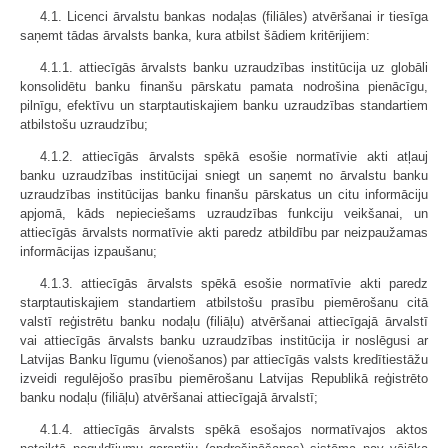
4.1. Licenci ārvalstu bankas nodaļas (filiāles) atvēršanai ir tiesīga
saņemt tādas ārvalsts banka, kura atbilst šādiem kritērijiem:
4.1.1. attiecīgās ārvalsts banku uzraudzības institūcija uz globāli
konsolidētu banku finanšu pārskatu pamata nodrošina pienācīgu,
pilnīgu, efektīvu un starptautiskajiem banku uzraudzības standartiem
atbilstošu uzraudzību;
4.1.2. attiecīgās ārvalsts spēkā esošie normatīvie akti atļauj
banku uzraudzības institūcijai sniegt un saņemt no ārvalstu banku
uzraudzības institūcijas banku finanšu pārskatus un citu informāciju
apjomā, kāds nepieciešams uzraudzības funkciju veikšanai, un
attiecīgās ārvalsts normatīvie akti paredz atbildību par neizpaužamas
informācijas izpaušanu;
4.1.3. attiecīgās ārvalsts spēkā esošie normatīvie akti paredz
starptautiskajiem standartiem atbilstošu prasību piemērošanu citā
valstī reģistrētu banku nodaļu (filiāļu) atvēršanai attiecīgajā ārvalstī
vai attiecīgās ārvalsts banku uzraudzības institūcija ir noslēgusi ar
Latvijas Banku līgumu (vienošanos) par attiecīgās valsts kredītiestāžu
izveidi regulējošo prasību piemērošanu Latvijas Republikā reģistrēto
banku nodaļu (filiāļu) atvēršanai attiecīgajā ārvalstī;
4.1.4. attiecīgās ārvalsts spēkā esošajos normatīvajos aktos