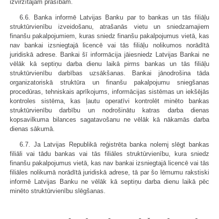
izvirzītajām prasībām.
6.6. Banka informē Latvijas Banku par to bankas un tās filiāļu
struktūrvienību izveidošanu, atrašanās vietu un sniedzamajiem
finanšu pakalpojumiem, kuras sniedz finanšu pakalpojumus vietā, kas
nav bankai izsniegtajā licencē vai tās filiāļu nolikumos norādītā
juridiskā adrese. Bankai šī informācija jāiesniedz Latvijas Bankai ne
vēlāk kā septiņu darba dienu laikā pirms bankas un tās filiāļu
struktūrvienību darbības uzsākšanas. Bankai jānodrošina tāda
organizatoriskā struktūra un finanšu pakalpojumu sniegšanas
procedūras, tehniskais aprīkojums, informācijas sistēmas un iekšējās
kontroles sistēma, kas ļautu operatīvi kontrolēt minēto bankas
struktūrvienību darbību un nodrošinātu katras darba dienas
kopsavilkuma bilances sagatavošanu ne vēlāk kā nākamās darba
dienas sākumā.
6.7. Ja Latvijas Republikā reģistrēta banka nolemj slēgt bankas
filiāli vai tādu bankas vai tās filiāles struktūrvienību, kura sniedz
finanšu pakalpojumus vietā, kas nav bankai izsniegtajā licencē vai tās
filiāles nolikumā norādītā juridiskā adrese, tā par šo lēmumu rakstiski
informē Latvijas Banku ne vēlāk kā septiņu darba dienu laikā pēc
minēto struktūrvienību slēgšanas.