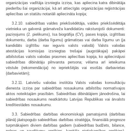
organizācijas vadītāja izsniegta izziņa, kas apliecina katra dibinātāja
piederību šai organizācijai, kā arī attiecīgās organizācijas reģistrācijas
apliecības un statūtu notariāli apliecināta kopija;
3.2.10. sabiedrības valdes priekšsēdētāja, valdes priekšsēdētāja
vietnieka un galvenā grāmatveža kandidatūru raksturojoši dokumenti:
paziņojums (2. pielikums), īsa biogrāfija (CV), pases kopija, izglītības
dokumentu, darba (darba līgumu) grāmatiņas vai darba līgumu un (ja
kandidāts izglītību nav ieguvis valsts valodā) Valsts valodas
atestācijas komisijas izsniegtas trešajai (augstākajai) pakāpei
atbilstošas valsts valodas prasmes apliecības kopija, ko apliecinājusi
sabiedrības dibinātāju pilnvarota persona; vēlama arī ieteikuma
vēstule (rekomendācija) no iepriekšējās vai esošās darbavietas
(darbavietām);
3.2.11. Latviešu valodas institūta Valsts valodas konsultāciju
dienesta izziņa par sabiedrības nosaukuma atbilstību normatīvajos
aktos noteiktajām prasībām. Sabiedrības dibinātājiem jānodrošina, lai
sabiedrības nosaukums neatkārtotu Latvijas Republikas vai ārvalsts
kredītiestādes nosaukumu.
3.3. Sabiedrības darbības ekonomiskajā pamatojumā (darbības
plānā) jāatspoguļo sabiedrības darbības stratēģija, finansiālā prognoze
turpmākajiem diviem darbības gadiem (sabiedrības budžets, bilance,
peļņas un zaudējumu aprēķins, kapitāla pietiekamības aprēķins),