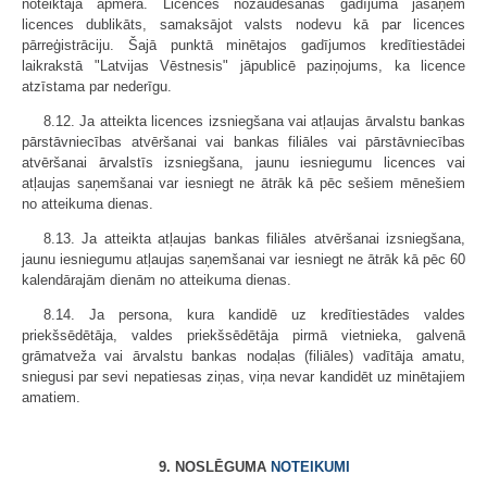
noteiktajā apmērā. Licences nozaudēšanas gadījumā jāsaņem
licences dublikāts, samaksājot valsts nodevu kā par licences
pārreģistrāciju. Šajā punktā minētajos gadījumos kredītiestādei
laikrakstā "Latvijas Vēstnesis" jāpublicē paziņojums, ka licence
atzīstama par nederīgu.
8.12. Ja atteikta licences izsniegšana vai atļaujas ārvalstu bankas
pārstāvniecības atvēršanai vai bankas filiāles vai pārstāvniecības
atvēršanai ārvalstīs izsniegšana, jaunu iesniegumu licences vai
atļaujas saņemšanai var iesniegt ne ātrāk kā pēc sešiem mēnešiem
no atteikuma dienas.
8.13. Ja atteikta atļaujas bankas filiāles atvēršanai izsniegšana,
jaunu iesniegumu atļaujas saņemšanai var iesniegt ne ātrāk kā pēc 60
kalendārajām dienām no atteikuma dienas.
8.14. Ja persona, kura kandidē uz kredītiestādes valdes
priekšsēdētāja, valdes priekšsēdētāja pirmā vietnieka, galvenā
grāmatveža vai ārvalstu bankas nodaļas (filiāles) vadītāja amatu,
sniegusi par sevi nepatiesas ziņas, viņa nevar kandidēt uz minētajiem
amatiem.
9. NOSLĒGUMA
NOTEIKUMI