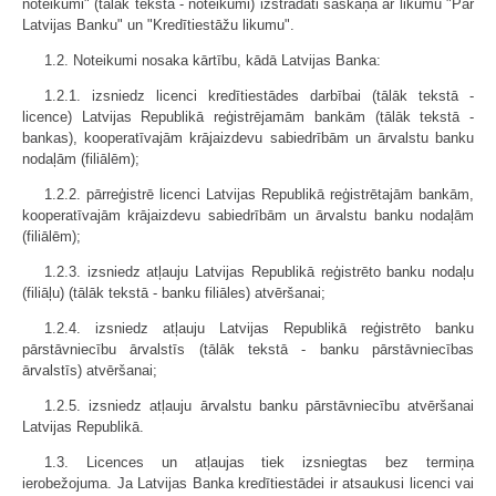
noteikumi" (tālāk tekstā - noteikumi) izstrādāti saskaņā ar likumu "Par
Latvijas Banku" un "Kredītiestāžu likumu".
1.2. Noteikumi nosaka kārtību, kādā Latvijas Banka:
1.2.1. izsniedz licenci kredītiestādes darbībai (tālāk tekstā -
licence) Latvijas Republikā reģistrējamām bankām (tālāk tekstā -
bankas), kooperatīvajām krājaizdevu sabiedrībām un ārvalstu banku
nodaļām (filiālēm);
1.2.2. pārreģistrē licenci Latvijas Republikā reģistrētajām bankām,
kooperatīvajām krājaizdevu sabiedrībām un ārvalstu banku nodaļām
(filiālēm);
1.2.3. izsniedz atļauju Latvijas Republikā reģistrēto banku nodaļu
(filiāļu) (tālāk tekstā - banku filiāles) atvēršanai;
1.2.4. izsniedz atļauju Latvijas Republikā reģistrēto banku
pārstāvniecību ārvalstīs (tālāk tekstā - banku pārstāvniecības
ārvalstīs) atvēršanai;
1.2.5. izsniedz atļauju ārvalstu banku pārstāvniecību atvēršanai
Latvijas Republikā.
1.3. Licences un atļaujas tiek izsniegtas bez termiņa
ierobežojuma. Ja Latvijas Banka kredītiestādei ir atsaukusi licenci vai