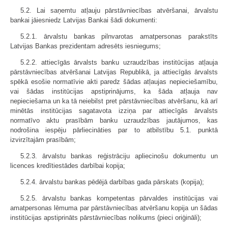
5.2. Lai saņemtu atļauju pārstāvniecības atvēršanai, ārvalstu
bankai jāiesniedz Latvijas Bankai šādi dokumenti:
5.2.1. ārvalstu bankas pilnvarotas amatpersonas parakstīts
Latvijas Bankas prezidentam adresēts iesniegums;
5.2.2. attiecīgās ārvalsts banku uzraudzības institūcijas atļauja
pārstāvniecības atvēršanai Latvijas Republikā, ja attiecīgās ārvalsts
spēkā esošie normatīvie akti paredz šādas atļaujas nepieciešamību,
vai šādas institūcijas apstiprinājums, ka šāda atļauja nav
nepieciešama un ka tā neiebilst pret pārstāvniecības atvēršanu, kā arī
minētās institūcijas sagatavota izziņa par attiecīgās ārvalsts
normatīvo aktu prasībām banku uzraudzības jautājumos, kas
nodrošina iespēju pārliecināties par to atbilstību 5.1. punktā
izvirzītajām prasībām;
5.2.3. ārvalstu bankas reģistrāciju apliecinošu dokumentu un
licences kredītiestādes darbībai kopija;
5.2.4. ārvalstu bankas pēdējā darbības gada pārskats (kopija);
5.2.5. ārvalstu bankas kompetentas pārvaldes institūcijas vai
amatpersonas lēmuma par pārstāvniecības atvēršanu kopija un šādas
institūcijas apstiprināts pārstāvniecības nolikums (pieci oriģināli);