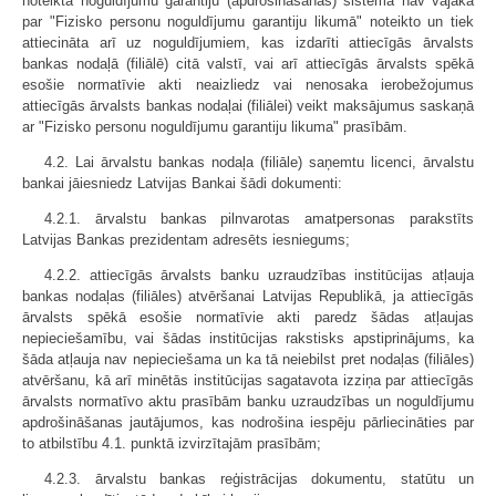
noteiktā noguldījumu garantiju (apdrošināšanas) sistēma nav vājāka
par "Fizisko personu noguldījumu garantiju likumā" noteikto un tiek
attiecināta arī uz noguldījumiem, kas izdarīti attiecīgās ārvalsts
bankas nodaļā (filiālē) citā valstī, vai arī attiecīgās ārvalsts spēkā
esošie normatīvie akti neaizliedz vai nenosaka ierobežojumus
attiecīgās ārvalsts bankas nodaļai (filiālei) veikt maksājumus saskaņā
ar "Fizisko personu noguldījumu garantiju likuma" prasībām.
4.2. Lai ārvalstu bankas nodaļa (filiāle) saņemtu licenci, ārvalstu
bankai jāiesniedz Latvijas Bankai šādi dokumenti:
4.2.1. ārvalstu bankas pilnvarotas amatpersonas parakstīts
Latvijas Bankas prezidentam adresēts iesniegums;
4.2.2. attiecīgās ārvalsts banku uzraudzības institūcijas atļauja
bankas nodaļas (filiāles) atvēršanai Latvijas Republikā, ja attiecīgās
ārvalsts spēkā esošie normatīvie akti paredz šādas atļaujas
nepieciešamību, vai šādas institūcijas rakstisks apstiprinājums, ka
šāda atļauja nav nepieciešama un ka tā neiebilst pret nodaļas (filiāles)
atvēršanu, kā arī minētās institūcijas sagatavota izziņa par attiecīgās
ārvalsts normatīvo aktu prasībām banku uzraudzības un noguldījumu
apdrošināšanas jautājumos, kas nodrošina iespēju pārliecināties par
to atbilstību 4.1. punktā izvirzītajām prasībām;
4.2.3. ārvalstu bankas reģistrācijas dokumentu, statūtu un