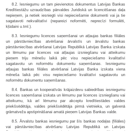
8.2. Iesniegumu un tam pievienotos dokumentus Latvijas Bankas
Kredītiestāžu uzraudzības pārvaldes Juridiskā un licencēšanas daļa
nepieņem, ja netiek iesniegti visi nepieciešamie dokumenti vai ja tie
sagatavoti nekvalitatīvi (nepareizi noformēti, neprecīzi formulēti,
kļūdaini u.tml.).
8.3. Iesniegumu licences saņemšanai un atļaujas bankas filiāles
un pārstāvniecības atvēršanai ārvalstīs un ārvalstu bankas
pārstāvniecības atvēršanai Latvijas Republikā Latvijas Banka izskata
un lēmumu par licences vai atļaujas izsniegšanu vai atteikumu
pieņem triju mēnešu laikā pēc visu nepieciešamo kvalitatīvi
sagatavotu un noformētu dokumentu saņemšanas. Iesniegumu
atļaujas bankas filiāles atvēršanai Latvijas Banka izskata viena
mēneša laikā pēc visu nepieciešamo kvalitatīvi sagatavotu un
noformētu dokumentu saņemšanas.
8.4. Bankas un kooperatīvās krājaizdevu sabiedrības iesniegumu
licences saņemšanai izskata un lēmumu par licences izsniegšanu vai
atteikumu, kā arī lēmumu par akceptu kredītiestādes valdes
priekšsēdētāja, valdes priekšsēdētāja pirmā vietnieka, un galvenā
grāmatveža apstiprināšanai amatā pieņem Latvijas Bankas valde.
8.5. Ārvalstu bankas iesniegumu par šīs bankas nodaļas (filiāles)
vai pārstāvniecības atvēršanu Latvijas Republikā un Latvijas