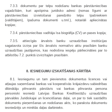
7.3.3. dokumentu par telpu nodošanu bankas pārstāvniecības
vajadzībām, kuri apstiprina juridisko adresi (nomas līgumi ar
pārstāvniecības izvietošanai paredzēto telpu īpašniekiem
(valdītājiem), īpašuma dokumenti u.tml.), notariāli apliecinātas
kopijas;
7.3.4. pārstāvniecības vadītāja īsa biogrāfija (CV) un pases kopija;
7.3.5. attiecīgās ārvalsts banku uzraudzības institūcijas
sagatavota izziņa par šīs ārvalsts normatīvo aktu prasībām banku
uzraudzības jautājumos, kas nodrošina iespēju pārliecināties par to
atbilstību 7.2. punktā izvirzītajām prasībām.
8. IESNIEGUMU IZSKATĪŠANAS KĀRTĪBA
8.1. Iesniegumu un tam pievienotos dokumentus licences vai
atļaujas saņemšanai bankas vai kooperatīvās krājaizdevu sabiedrības
dibinātāju pilnvarots pārstāvis vai bankas pilnvarota persona
personiski iesniedz Latvijas Bankas Kredītiestāžu uzraudzības
pārvaldes Juridiskajai un licencēšanas daļai, un par to tiek sastādīts
dokumentu pieņemšanas un nodošanas akts, ko paraksta dokumentu
iesniedzējs un minētās daļas darbinieks.