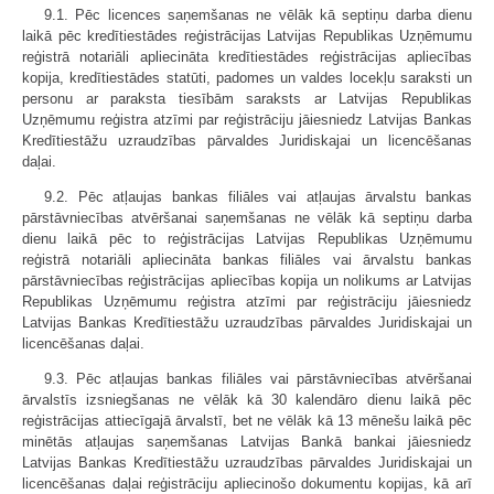
9.1. Pēc licences saņemšanas ne vēlāk kā septiņu darba dienu
laikā pēc kredītiestādes reģistrācijas Latvijas Republikas Uzņēmumu
reģistrā notariāli apliecināta kredītiestādes reģistrācijas apliecības
kopija, kredītiestādes statūti, padomes un valdes locekļu saraksti un
personu ar paraksta tiesībām saraksts ar Latvijas Republikas
Uzņēmumu reģistra atzīmi par reģistrāciju jāiesniedz Latvijas Bankas
Kredītiestāžu uzraudzības pārvaldes Juridiskajai un licencēšanas
daļai.
9.2. Pēc atļaujas bankas filiāles vai atļaujas ārvalstu bankas
pārstāvniecības atvēršanai saņemšanas ne vēlāk kā septiņu darba
dienu laikā pēc to reģistrācijas Latvijas Republikas Uzņēmumu
reģistrā notariāli apliecināta bankas filiāles vai ārvalstu bankas
pārstāvniecības reģistrācijas apliecības kopija un nolikums ar Latvijas
Republikas Uzņēmumu reģistra atzīmi par reģistrāciju jāiesniedz
Latvijas Bankas Kredītiestāžu uzraudzības pārvaldes Juridiskajai un
licencēšanas daļai.
9.3. Pēc atļaujas bankas filiāles vai pārstāvniecības atvēršanai
ārvalstīs izsniegšanas ne vēlāk kā 30 kalendāro dienu laikā pēc
reģistrācijas attiecīgajā ārvalstī, bet ne vēlāk kā 13 mēnešu laikā pēc
minētās atļaujas saņemšanas Latvijas Bankā bankai jāiesniedz
Latvijas Bankas Kredītiestāžu uzraudzības pārvaldes Juridiskajai un
licencēšanas daļai reģistrāciju apliecinošo dokumentu kopijas, kā arī