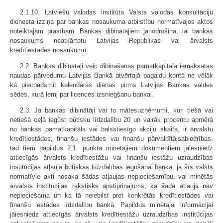
2.1.10. Latviešu valodas institūta Valsts valodas konsultāciju
dienesta izziņa par bankas nosaukuma atbilstību normatīvajos aktos
noteiktajām prasībām. Bankas dibinātājiem jānodrošina, lai bankas
nosaukums neatkārtotu Latvijas Republikas vai ārvalsts
kredītiestādes nosaukumu.
2.2. Bankas dibinātāji veic dibināšanas pamatkapitālā iemaksātās
naudas pārvedumu Latvijas Bankā atvērtajā pagaidu kontā ne vēlāk
kā piecpadsmit kalendārās dienas pirms Latvijas Bankas valdes
sēdes, kurā lemj par licences izsniegšanu bankai.
2.3. Ja bankas dibinātāji vai to mātesuzņēmumi, kuri tiešā vai
netiešā ceļā iegūst būtisku līdzdalību 20 un vairāk procentu apmērā
no bankas pamatkapitāla vai balsstiesīgo akciju skaita, ir ārvalstu
kredītiestādes, finanšu iestādes vai finanšu pārvaldītājsabiedrības,
tad tiem papildus 2.1. punktā minētajiem dokumentiem jāiesniedz
attiecīgās ārvalsts kredītiestāžu vai finanšu iestāžu uzraudzības
institūcijas atļauja būtiskas līdzdalības iegūšanai bankā, ja šīs valsts
normatīvie akti nosaka šādas atļaujas nepieciešamību, vai minētās
ārvalsts institūcijas rakstisks apstiprinājums, ka šāda atļauja nav
nepieciešama un ka tā neiebilst pret konkrētās kredītiestādes vai
finanšu iestādes līdzdalību bankā. Papildus minētajai informācijai
jāiesniedz attiecīgās ārvalsts kredītiestāžu uzraudzības institūcijas