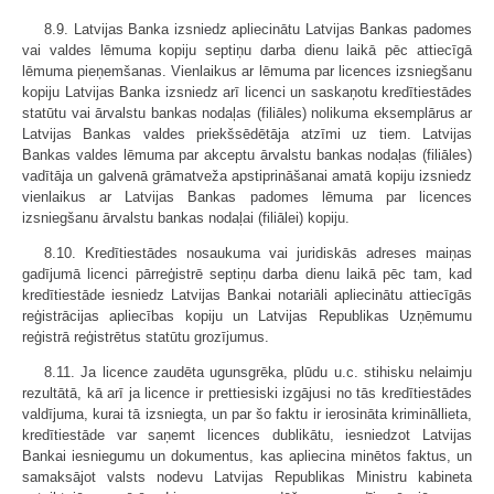
8.9. Latvijas Banka izsniedz apliecinātu Latvijas Bankas padomes
vai valdes lēmuma kopiju septiņu darba dienu laikā pēc attiecīgā
lēmuma pieņemšanas. Vienlaikus ar lēmuma par licences izsniegšanu
kopiju Latvijas Banka izsniedz arī licenci un saskaņotu kredītiestādes
statūtu vai ārvalstu bankas nodaļas (filiāles) nolikuma eksemplārus ar
Latvijas Bankas valdes priekšsēdētāja atzīmi uz tiem. Latvijas
Bankas valdes lēmuma par akceptu ārvalstu bankas nodaļas (filiāles)
vadītāja un galvenā grāmatveža apstiprināšanai amatā kopiju izsniedz
vienlaikus ar Latvijas Bankas padomes lēmuma par licences
izsniegšanu ārvalstu bankas nodaļai (filiālei) kopiju.
8.10. Kredītiestādes nosaukuma vai juridiskās adreses maiņas
gadījumā licenci pārreģistrē septiņu darba dienu laikā pēc tam, kad
kredītiestāde iesniedz Latvijas Bankai notariāli apliecinātu attiecīgās
reģistrācijas apliecības kopiju un Latvijas Republikas Uzņēmumu
reģistrā reģistrētus statūtu grozījumus.
8.11. Ja licence zaudēta ugunsgrēka, plūdu u.c. stihisku nelaimju
rezultātā, kā arī ja licence ir prettiesiski izgājusi no tās kredītiestādes
valdījuma, kurai tā izsniegta, un par šo faktu ir ierosināta krimināllieta,
kredītiestāde var saņemt licences dublikātu, iesniedzot Latvijas
Bankai iesniegumu un dokumentus, kas apliecina minētos faktus, un
samaksājot valsts nodevu Latvijas Republikas Ministru kabineta