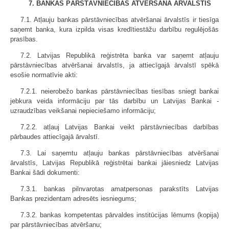
7. BANKAS PĀRSTĀVNIECĪBAS ATVĒRŠANA ĀRVALSTĪS
7.1. Atļauju bankas pārstāvniecības atvēršanai ārvalstīs ir tiesīga
saņemt banka, kura izpilda visas kredītiestāžu darbību regulējošās
prasības.
7.2. Latvijas Republikā reģistrēta banka var saņemt atļauju
pārstāvniecības atvēršanai ārvalstīs, ja attiecīgajā ārvalstī spēkā
esošie normatīvie akti:
7.2.1. neierobežo bankas pārstāvniecības tiesības sniegt bankai
jebkura veida informāciju par tās darbību un Latvijas Bankai -
uzraudzības veikšanai nepieciešamo informāciju;
7.2.2. atļauj Latvijas Bankai veikt pārstāvniecības darbības
pārbaudes attiecīgajā ārvalstī.
7.3. Lai saņemtu atļauju bankas pārstāvniecības atvēršanai
ārvalstīs, Latvijas Republikā reģistrētai bankai jāiesniedz Latvijas
Bankai šādi dokumenti:
7.3.1. bankas pilnvarotas amatpersonas parakstīts Latvijas
Bankas prezidentam adresēts iesniegums;
7.3.2. bankas kompetentas pārvaldes institūcijas lēmums (kopija)
par pārstāvniecības atvēršanu;