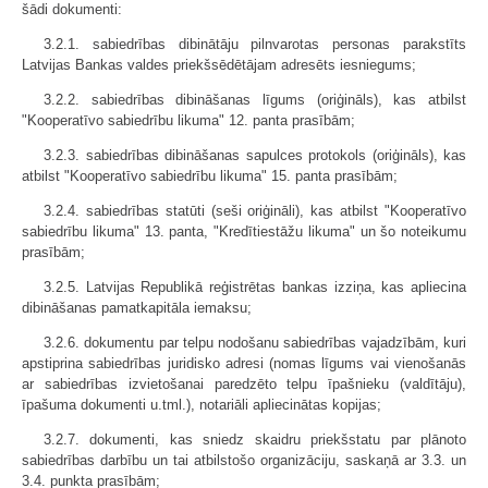
šādi dokumenti:
3.2.1. sabiedrības dibinātāju pilnvarotas personas parakstīts
Latvijas Bankas valdes priekšsēdētājam adresēts iesniegums;
3.2.2. sabiedrības dibināšanas līgums (oriģināls), kas atbilst
"Kooperatīvo sabiedrību likuma" 12. panta prasībām;
3.2.3. sabiedrības dibināšanas sapulces protokols (oriģināls), kas
atbilst "Kooperatīvo sabiedrību likuma" 15. panta prasībām;
3.2.4. sabiedrības statūti (seši oriģināli), kas atbilst "Kooperatīvo
sabiedrību likuma" 13. panta, "Kredītiestāžu likuma" un šo noteikumu
prasībām;
3.2.5. Latvijas Republikā reģistrētas bankas izziņa, kas apliecina
dibināšanas pamatkapitāla iemaksu;
3.2.6. dokumentu par telpu nodošanu sabiedrības vajadzībām, kuri
apstiprina sabiedrības juridisko adresi (nomas līgums vai vienošanās
ar sabiedrības izvietošanai paredzēto telpu īpašnieku (valdītāju),
īpašuma dokumenti u.tml.), notariāli apliecinātas kopijas;
3.2.7. dokumenti, kas sniedz skaidru priekšstatu par plānoto
sabiedrības darbību un tai atbilstošo organizāciju, saskaņā ar 3.3. un
3.4. punkta prasībām;