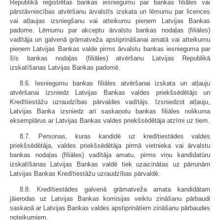
Republikā reģistrētas bankas iesniegumu par bankas filiāles vai
pārstāvniecības atvēršanu ārvalstīs izskata un lēmumu par licences
vai atļaujas izsniegšanu vai atteikumu pieņem Latvijas Bankas
padome. Lēmumu par akceptu ārvalstu bankas nodaļas (filiāles)
vadītāja un galvenā grāmatveža apstiprināšanai amatā vai atteikumu
pieņem Latvijas Bankas valde pirms ārvalstu bankas iesnieguma par
šīs bankas nodaļas (filiāles) atvēršanu Latvijas Republikā
izskatīšanas Latvijas Bankas padomē.
8.6. Iesniegumu bankas filiāles atvēršanai izskata un atļauju
atvēršanai izsniedz Latvijas Bankas valdes priekšsēdētājs un
Kredītiestāžu uzraudzības pārvaldes vadītājs. Izsniedzot atļauju,
Latvijas Banka izsniedz arī saskaņotu bankas filiāles nolikuma
eksemplārus ar Latvijas Bankas valdes priekšsēdētāja atzīmi uz tiem.
8.7. Personas, kuras kandidē uz kredītiestādes valdes
priekšsēdētāja, valdes priekšsēdētāja pirmā vietnieka vai ārvalstu
bankas nodaļas (filiāles) vadītāja amatu, pirms viņu kandidatūru
izskatīšanas Latvijas Bankas valdē tiek uzaicinātas uz pārrunām
Latvijas Bankas Kredītiestāžu uzraudzības pārvaldē.
8.8. Kredītiestādes galvenā grāmatveža amata kandidātam
jāierodas uz Latvijas Bankas komisijas veiktu zināšanu pārbaudi
saskaņā ar Latvijas Bankas valdes apstiprinātiem zināšanu pārbaudes
noteikumiem.