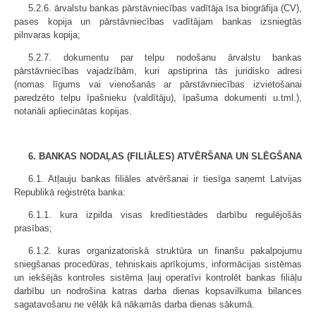
5.2.6. ārvalstu bankas pārstāvniecības vadītāja īsa biogrāfija (CV),
pases kopija un pārstāvniecības vadītājam bankas izsniegtās
pilnvaras kopija;
5.2.7. dokumentu par telpu nodošanu ārvalstu bankas
pārstāvniecības vajadzībām, kuri apstiprina tās juridisko adresi
(nomas līgums vai vienošanās ar pārstāvniecības izvietošanai
paredzēto telpu īpašnieku (valdītāju), īpašuma dokumenti u.tml.),
notariāli apliecinātas kopijas.
6. BANKAS NODAĻAS (FILIĀLES) ATVĒRŠANA UN SLĒGŠANA
6.1. Atļauju bankas filiāles atvēršanai ir tiesīga saņemt Latvijas
Republikā reģistrēta banka:
6.1.1. kura izpilda visas kredītiestādes darbību regulējošās
prasības;
6.1.2. kuras organizatoriskā struktūra un finanšu pakalpojumu
sniegšanas procedūras, tehniskais aprīkojums, informācijas sistēmas
un iekšējās kontroles sistēma ļauj operatīvi kontrolēt bankas filiāļu
darbību un nodrošina katras darba dienas kopsavilkuma bilances
sagatavošanu ne vēlāk kā nākamās darba dienas sākumā.