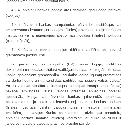
licences kredītiestādes darbībai kopija;
4.2.4. ārvalstu bankas pēdējo divu darbības gadu gada pārskati
(kopijas);
4.2.5. ārvalstu bankas kompetentas pārvaldes institūcijas vai
amatpersonas lēmuma par nodaļas (filiāles) atvēršanu kopija un šādas
institūcijas vai amatpersonas apstiprināts nodaļas (filiāles) nolikums
(pieci oriģināli);
4.2.6. ārvalstu bankas nodaļas (filiāles) vadītāja un galvenā
grāmatveža paziņojums
(2. pielikums), īsa biogrāfija (CV), pases kopija, izglītības
dokumenta un nodaļas (filiāles) vadītājam bankas izsniegtās pilnvaras
kopija; galvenajam grāmatvedim - arī darba (darba līgumu) grāmatiņas
vai darba līgumu un (ja kandidāts izglītību nav ieguvis valsts valodā)
Valsts valodas atestācijas komisijas izsniegtas trešajai (augstākajai)
pakāpei atbilstošas valsts valodas prasmes apliecības notariāli
apliecināta kopija vai ārvalstu bankas pilnvarotās personas
paskaidrojums, ja objektīvu iemeslu dēļ ārvalstu bankas nodaļas
(filiāles) vadītāja valsts valodas prasme neatbilst minētajām
prasībām; ja Latvijas Banka paskaidrojumu atzīst par pamatotu,
ārvalstu bankas nodaļas (filiāles) vadītājam ar tulka palīdzību ir
jānodrošina valsts valodas prasmes prasību izpilde;