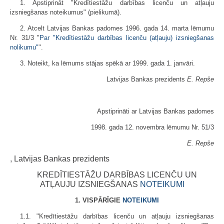
1. Apstiprināt "Kredītiestāžu darbības licenču un atļauju
izsniegšanas noteikumus" (pielikumā).
2. Atcelt Latvijas Bankas padomes 1996. gada 14. marta lēmumu
Nr. 31/3 "
Par "Kredītiestāžu darbības licenču (atļauju) izsniegšanas
nolikumu"
".
3. Noteikt, ka lēmums stājas spēkā ar 1999. gada 1. janvāri.
Latvijas Bankas prezidents
E. Repše
Apstiprināti ar Latvijas Bankas padomes
1998. gada 12. novembra lēmumu Nr. 51/3
E. Repše
, Latvijas Bankas prezidents
KREDĪTIESTĀŽU DARBĪBAS LICENČU UN
ATĻAUJU IZSNIEGŠANAS
NOTEIKUMI
1. VISPĀRĪGIE
NOTEIKUMI
1.1. "Kredītiestāžu darbības licenču un atļauju izsniegšanas