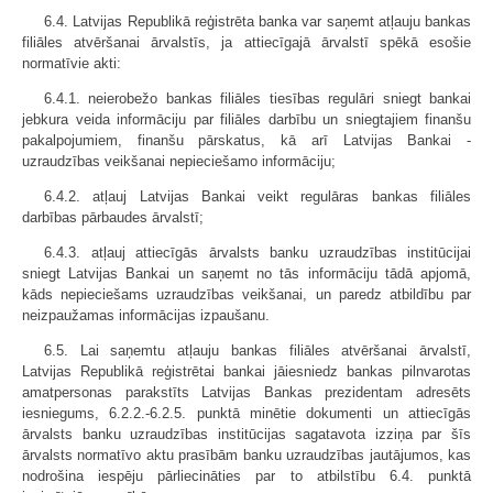
6.4. Latvijas Republikā reģistrēta banka var saņemt atļauju bankas
filiāles atvēršanai ārvalstīs, ja attiecīgajā ārvalstī spēkā esošie
normatīvie akti:
6.4.1. neierobežo bankas filiāles tiesības regulāri sniegt bankai
jebkura veida informāciju par filiāles darbību un sniegtajiem finanšu
pakalpojumiem, finanšu pārskatus, kā arī Latvijas Bankai -
uzraudzības veikšanai nepieciešamo informāciju;
6.4.2. atļauj Latvijas Bankai veikt regulāras bankas filiāles
darbības pārbaudes ārvalstī;
6.4.3. atļauj attiecīgās ārvalsts banku uzraudzības institūcijai
sniegt Latvijas Bankai un saņemt no tās informāciju tādā apjomā,
kāds nepieciešams uzraudzības veikšanai, un paredz atbildību par
neizpaužamas informācijas izpaušanu.
6.5. Lai saņemtu atļauju bankas filiāles atvēršanai ārvalstī,
Latvijas Republikā reģistrētai bankai jāiesniedz bankas pilnvarotas
amatpersonas parakstīts Latvijas Bankas prezidentam adresēts
iesniegums, 6.2.2.-6.2.5. punktā minētie dokumenti un attiecīgās
ārvalsts banku uzraudzības institūcijas sagatavota izziņa par šīs
ārvalsts normatīvo aktu prasībām banku uzraudzības jautājumos, kas
nodrošina iespēju pārliecināties par to atbilstību 6.4. punktā