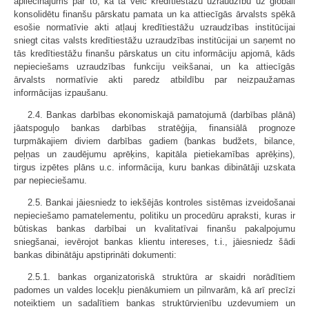
apliecinājums par to, ka tā veic kredītiestāžu uzraudzību uz globāli
konsolidētu finanšu pārskatu pamata un ka attiecīgās ārvalsts spēkā
esošie normatīvie akti atļauj kredītiestāžu uzraudzības institūcijai
sniegt citas valsts kredītiestāžu uzraudzības institūcijai un saņemt no
tās kredītiestāžu finanšu pārskatus un citu informāciju apjomā, kāds
nepieciešams uzraudzības funkciju veikšanai, un ka attiecīgās
ārvalsts normatīvie akti paredz atbildību par neizpaužamas
informācijas izpaušanu.
2.4. Bankas darbības ekonomiskajā pamatojumā (darbības plānā)
jāatspoguļo bankas darbības stratēģija, finansiālā prognoze
turpmākajiem diviem darbības gadiem (bankas budžets, bilance,
peļņas un zaudējumu aprēķins, kapitāla pietiekamības aprēķins),
tirgus izpētes plāns u.c. informācija, kuru bankas dibinātāji uzskata
par nepieciešamu.
2.5. Bankai jāiesniedz to iekšējās kontroles sistēmas izveidošanai
nepieciešamo pamatelementu, politiku un procedūru apraksti, kuras ir
būtiskas bankas darbībai un kvalitatīvai finanšu pakalpojumu
sniegšanai, ievērojot bankas klientu intereses, t.i., jāiesniedz šādi
bankas dibinātāju apstiprināti dokumenti:
2.5.1. bankas organizatoriskā struktūra ar skaidri norādītiem
padomes un valdes locekļu pienākumiem un pilnvarām, kā arī precīzi
noteiktiem un sadalītiem bankas struktūrvienību uzdevumiem un