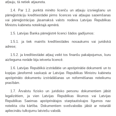
atļauju, tā netiek atjaunota.
1.4. Par 1.2. punktā minēto licenču un atļauju izsniegšanu un
pārreģistrāciju kredītiestādei pirms licences vai atļaujas saņemšanas
vai pārreģistrācijas jāsamaksā valsts nodeva Latvijas Republikas
Ministru kabineta noteiktajā apmērā.
1.5. Latvijas Banka pārreģistrē licenci šādos gadījumos:
1.5.1. ja tiek mainīts kredītiestādes nosaukums vai juridiskā
adrese;
1.5.2. ja kredītiestādei atļauj veikt tos finanšu pakalpojumus, kuru
aizlieguma norāde bija ietverta licencē.
1.6. Latvijas Republikā izstrādātie un apstiprinātie dokumenti un to
kopijas jānoformē saskaņā ar Latvijas Republikas Ministru kabineta
apstiprināto dokumentu izstrādāšanas un noformēšanas noteikumu
prasībām.
1.7. Ārvalstu fizisko un juridisko personu dokumentiem jābūt
legalizētiem, ja vien Latvijas Republikas likumos vai Latvijas
Republikas Saeimas apstiprinātajos starptautiskajos līgumos nav
noteikta cita kārtība. Dokumentiem svešvalodās jābūt ar notariāli
apliecinātu tulkojumu latviešu valodā.