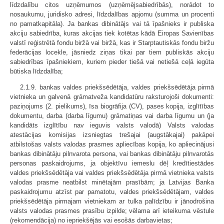
līdzdalību citos uzņēmumos (uzņēmējsabiedrībās), norādot to
nosaukumu, juridisko adresi, līdzdalības apjomu (summa un procenti
no pamatkapitāla). Ja bankas dibinātājs vai tā īpašnieks ir publiska
akciju sabiedrība, kuras akcijas tiek kotētas kādā Eiropas Savienības
valstī reģistrētā fondu biržā vai biržā, kas ir Starptautiskās fondu biržu
federācijas locekle, jāsniedz ziņas tikai par tiem publiskās akciju
sabiedrības īpašniekiem, kuriem pieder tiešā vai netiešā ceļā iegūta
būtiska līdzdalība;
2.1.9. bankas valdes priekšsēdētāja, valdes priekšsēdētāja pirmā
vietnieka un galvenā grāmatveža kandidatūru raksturojoši dokumenti:
paziņojums (2. pielikums), īsa biogrāfija (CV), pases kopija, izglītības
dokumentu, darba (darba līgumu) grāmatiņas vai darba līgumu un (ja
kandidāts izglītību nav ieguvis valsts valodā) Valsts valodas
atestācijas komisijas izsniegtas trešajai (augstākajai) pakāpei
atbilstošas valsts valodas prasmes apliecības kopija, ko apliecinājusi
bankas dibinātāju pilnvarota persona, vai bankas dibinātāju pilnvarotās
personas paskaidrojums, ja objektīvu iemeslu dēļ kredītiestādes
valdes priekšsēdētāja vai valdes priekšsēdētāja pirmā vietnieka valsts
valodas prasme neatbilst minētajām prasībām; ja Latvijas Banka
paskaidrojumu atzīst par pamatotu, valdes priekšsēdētājam, valdes
priekšsēdētāja pirmajam vietniekam ar tulka palīdzību ir jānodrošina
valsts valodas prasmes prasību izpilde; vēlama arī ieteikuma vēstule
(rekomendācija) no iepriekšējās vai esošās darbavietas;