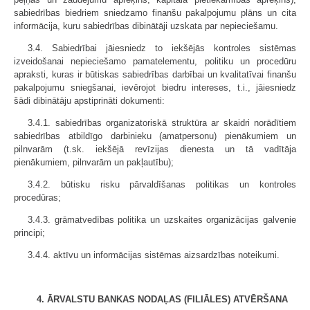
sabiedrības biedriem sniedzamo finanšu pakalpojumu plāns un cita
informācija, kuru sabiedrības dibinātāji uzskata par nepieciešamu.
3.4. Sabiedrībai jāiesniedz to iekšējās kontroles sistēmas
izveidošanai nepieciešamo pamatelementu, politiku un procedūru
apraksti, kuras ir būtiskas sabiedrības darbībai un kvalitatīvai finanšu
pakalpojumu sniegšanai, ievērojot biedru intereses, t.i., jāiesniedz
šādi dibinātāju apstiprināti dokumenti:
3.4.1. sabiedrības organizatoriskā struktūra ar skaidri norādītiem
sabiedrības atbildīgo darbinieku (amatpersonu) pienākumiem un
pilnvarām (t.sk. iekšējā revīzijas dienesta un tā vadītāja
pienākumiem, pilnvarām un pakļautību);
3.4.2. būtisku risku pārvaldīšanas politikas un kontroles
procedūras;
3.4.3. grāmatvedības politika un uzskaites organizācijas galvenie
principi;
3.4.4. aktīvu un informācijas sistēmas aizsardzības noteikumi.
4. ĀRVALSTU BANKAS NODAĻAS (FILIĀLES) ATVĒRŠANA