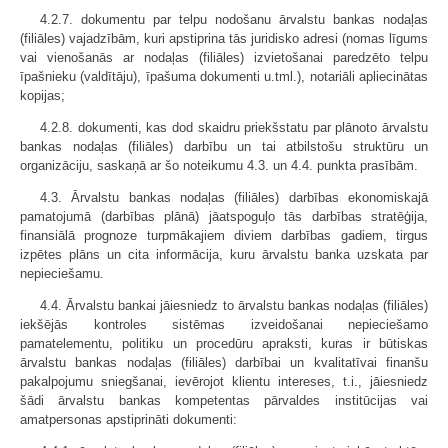
4.2.7. dokumentu par telpu nodošanu ārvalstu bankas nodaļas
(filiāles) vajadzībām, kuri apstiprina tās juridisko adresi (nomas līgums
vai vienošanās ar nodaļas (filiāles) izvietošanai paredzēto telpu
īpašnieku (valdītāju), īpašuma dokumenti u.tml.), notariāli apliecinātas
kopijas;
4.2.8. dokumenti, kas dod skaidru priekšstatu par plānoto ārvalstu
bankas nodaļas (filiāles) darbību un tai atbilstošu struktūru un
organizāciju, saskaņā ar šo noteikumu 4.3. un 4.4. punkta prasībām.
4.3. Ārvalstu bankas nodaļas (filiāles) darbības ekonomiskajā
pamatojumā (darbības plānā) jāatspoguļo tās darbības stratēģija,
finansiālā prognoze turpmākajiem diviem darbības gadiem, tirgus
izpētes plāns un cita informācija, kuru ārvalstu banka uzskata par
nepieciešamu.
4.4. Ārvalstu bankai jāiesniedz to ārvalstu bankas nodaļas (filiāles)
iekšējās kontroles sistēmas izveidošanai nepieciešamo
pamatelementu, politiku un procedūru apraksti, kuras ir būtiskas
ārvalstu bankas nodaļas (filiāles) darbībai un kvalitatīvai finanšu
pakalpojumu sniegšanai, ievērojot klientu intereses, t.i., jāiesniedz
šādi ārvalstu bankas kompetentas pārvaldes institūcijas vai
amatpersonas apstiprināti dokumenti: