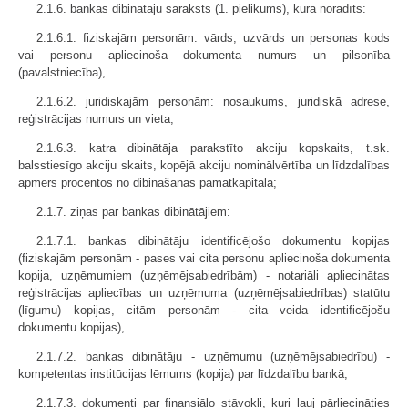
2.1.6. bankas dibinātāju saraksts (1. pielikums), kurā norādīts:
2.1.6.1. fiziskajām personām: vārds, uzvārds un personas kods
vai personu apliecinoša dokumenta numurs un pilsonība
(pavalstniecība),
2.1.6.2. juridiskajām personām: nosaukums, juridiskā adrese,
reģistrācijas numurs un vieta,
2.1.6.3. katra dibinātāja parakstīto akciju kopskaits, t.sk.
balsstiesīgo akciju skaits, kopējā akciju nominālvērtība un līdzdalības
apmērs procentos no dibināšanas pamatkapitāla;
2.1.7. ziņas par bankas dibinātājiem:
2.1.7.1. bankas dibinātāju identificējošo dokumentu kopijas
(fiziskajām personām - pases vai cita personu apliecinoša dokumenta
kopija, uzņēmumiem (uzņēmējsabiedrībām) - notariāli apliecinātas
reģistrācijas apliecības un uzņēmuma (uzņēmējsabiedrības) statūtu
(līgumu) kopijas, citām personām - cita veida identificējošu
dokumentu kopijas),
2.1.7.2. bankas dibinātāju - uzņēmumu (uzņēmējsabiedrību) -
kompetentas institūcijas lēmums (kopija) par līdzdalību bankā,
2.1.7.3. dokumenti par finansiālo stāvokli, kuri ļauj pārliecināties