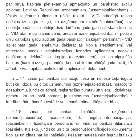
par brīva kapitāla pietiekamību apmaksāto un parakstīto akciju
apjomā: Latvijas Republikas uzņēmumiem (uzņēmējsabiedrībām) -
Valsts ieņēmumu dienesta (tālāk tekstā - VID) attiecīgā rajona
nodaļas izsniegta izziņa, ka uzņēmumam (uzņēmējsabiedrībai) nav
nodokļu parādu, un pēdējo divu darbības gadu gada pārskatu kopijas
ar VID atzīmi par saņemšanu; ārvalstu uzņēmējsabiedrībām - pēdējo
divu darbības gadu auditēti gada pārskati; fiziskajām personām - VID
apliecināta gada ienākumu deklarācijas kopija (rezidentiem) vai
attiecīgās nodokļu administrācijas iestādes apliecināta nodokļu
(ienākumu) deklarācijas kopija (nerezidentiem) un apkalpojošās
bankas (banku) izziņa par vidējo konta atlikumu pēdējā gada laikā, kā
arī citi brīva kapitāla pietiekamību apliecinoši dokumenti,
2.1.7.4. ziņas par bankas dibinātāju tiešā un netiešā ceļā iegūtu
būtisku līdzdalību citos uzņēmumos (uzņēmējsabiedrībās), norādot to
nosaukumu, juridisko adresi, reģistrācijas numuru un vietu, līdzdalības
apmēru, kā arī īpaši norādot, ja uzņēmums (uzņēmējsabiedrība) ir
kredītiestāde, finanšu iestāde vai finanšu pārvaldītājsabiedrība;
2.1.8. ziņas par bankas dibinātāju - uzņēmumu
(uzņēmējsabiedrību) - īpašniekiem, līdz ir iegūta informācija par
īpašniekiem - fiziskajām personām, un visu šo bankas dibinātāju
īpašnieku (fizisko, juridisko un citu personu) identificējošo dokumentu
kopijas un ziņas par šo īpašnieku tiešā un netiešā ceļā iegūtu būtisku