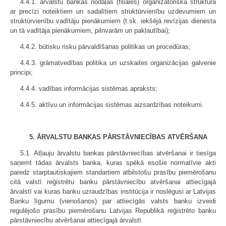
4.4.1. ārvalstu bankas nodaļas (filiāles) organizatoriskā struktūra
ar precīzi noteiktiem un sadalītiem struktūrvienību uzdevumiem un
struktūrvienību vadītāju pienākumiem (t.sk. iekšējā revīzijas dienesta
un tā vadītāja pienākumiem, pilnvarām un pakļautībai);
4.4.2. būtisku risku pārvaldīšanas politikas un procedūras;
4.4.3. grāmatvedības politika un uzskaites organizācijas galvenie
principi;
4.4.4. vadības informācijas sistēmas apraksts;
4.4.5. aktīvu un informācijas sistēmas aizsardzības noteikumi.
5. ĀRVALSTU BANKAS PĀRSTĀVNIECĪBAS ATVĒRŠANA
5.1. Atļauju ārvalstu bankas pārstāvniecības atvēršanai ir tiesīga
saņemt tādas ārvalsts banka, kuras spēkā esošie normatīvie akti
paredz starptautiskajiem standartiem atbilstošu prasību piemērošanu
citā valstī reģistrētu banku pārstāvniecību atvēršanai attiecīgajā
ārvalstī vai kuras banku uzraudzības institūcija ir noslēgusi ar Latvijas
Banku līgumu (vienošanos) par attiecīgās valsts banku izveidi
regulējošo prasību piemērošanu Latvijas Republikā reģistrēto banku
pārstāvniecību atvēršanai attiecīgajā ārvalstī.