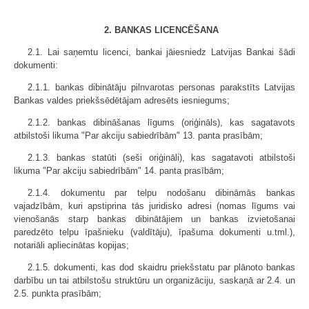
2. BANKAS LICENCĒŠANA
2.1. Lai saņemtu licenci, bankai jāiesniedz Latvijas Bankai šādi
dokumenti:
2.1.1. bankas dibinātāju pilnvarotas personas parakstīts Latvijas
Bankas valdes priekšsēdētājam adresēts iesniegums;
2.1.2. bankas dibināšanas līgums (oriģināls), kas sagatavots
atbilstoši likuma "Par akciju sabiedrībām" 13. panta prasībām;
2.1.3. bankas statūti (seši oriģināli), kas sagatavoti atbilstoši
likuma "Par akciju sabiedrībām" 14. panta prasībām;
2.1.4. dokumentu par telpu nodošanu dibināmās bankas
vajadzībām, kuri apstiprina tās juridisko adresi (nomas līgums vai
vienošanās starp bankas dibinātājiem un bankas izvietošanai
paredzēto telpu īpašnieku (valdītāju), īpašuma dokumenti u.tml.),
notariāli apliecinātas kopijas;
2.1.5. dokumenti, kas dod skaidru priekšstatu par plānoto bankas
darbību un tai atbilstošu struktūru un organizāciju, saskaņā ar 2.4. un
2.5. punkta prasībām;