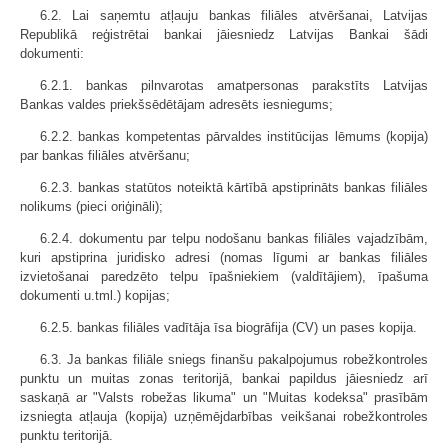
6.2. Lai saņemtu atļauju bankas filiāles atvēršanai, Latvijas
Republikā reģistrētai bankai jāiesniedz Latvijas Bankai šādi
dokumenti:
6.2.1. bankas pilnvarotas amatpersonas parakstīts Latvijas
Bankas valdes priekšsēdētājam adresēts iesniegums;
6.2.2. bankas kompetentas pārvaldes institūcijas lēmums (kopija)
par bankas filiāles atvēršanu;
6.2.3. bankas statūtos noteiktā kārtībā apstiprināts bankas filiāles
nolikums (pieci oriģināli);
6.2.4. dokumentu par telpu nodošanu bankas filiāles vajadzībām,
kuri apstiprina juridisko adresi (nomas līgumi ar bankas filiāles
izvietošanai paredzēto telpu īpašniekiem (valdītājiem), īpašuma
dokumenti u.tml.) kopijas;
6.2.5. bankas filiāles vadītāja īsa biogrāfija (CV) un pases kopija.
6.3. Ja bankas filiāle sniegs finanšu pakalpojumus robežkontroles
punktu un muitas zonas teritorijā, bankai papildus jāiesniedz arī
saskaņā ar "Valsts robežas likuma" un "Muitas kodeksa" prasībām
izsniegta atļauja (kopija) uzņēmējdarbības veikšanai robežkontroles
punktu teritorijā.