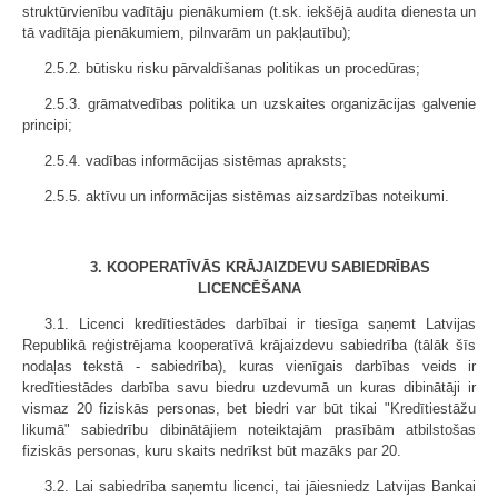
struktūrvienību vadītāju pienākumiem (t.sk. iekšējā audita dienesta un
tā vadītāja pienākumiem, pilnvarām un pakļautību);
2.5.2. būtisku risku pārvaldīšanas politikas un procedūras;
2.5.3. grāmatvedības politika un uzskaites organizācijas galvenie
principi;
2.5.4. vadības informācijas sistēmas apraksts;
2.5.5. aktīvu un informācijas sistēmas aizsardzības noteikumi.
3. KOOPERATĪVĀS KRĀJAIZDEVU SABIEDRĪBAS
LICENCĒŠANA
3.1. Licenci kredītiestādes darbībai ir tiesīga saņemt Latvijas
Republikā reģistrējama kooperatīvā krājaizdevu sabiedrība (tālāk šīs
nodaļas tekstā - sabiedrība), kuras vienīgais darbības veids ir
kredītiestādes darbība savu biedru uzdevumā un kuras dibinātāji ir
vismaz 20 fiziskās personas, bet biedri var būt tikai "Kredītiestāžu
likumā" sabiedrību dibinātājiem noteiktajām prasībām atbilstošas
fiziskās personas, kuru skaits nedrīkst būt mazāks par 20.
3.2. Lai sabiedrība saņemtu licenci, tai jāiesniedz Latvijas Bankai