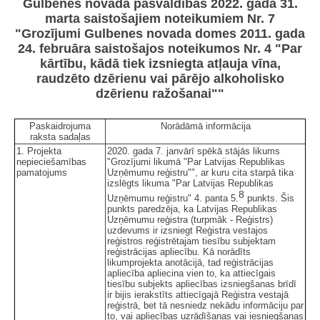
Gulbenes novada pašvaldības 2022. gada 31.
marta saistošajiem noteikumiem Nr. 7
"Grozījumi Gulbenes novada domes 2011. gada
24. februāra saistošajos noteikumos Nr. 4 "Par
kārtību, kādā tiek izsniegta atļauja vīna,
raudzēto dzērienu vai pārējo alkoholisko
dzērienu ražošanai""
Paskaidrojuma
Norādāmā informācija
raksta sadaļas
1. Projekta
2020. gada 7. janvārī spēkā stājās likums
nepieciešamības
"Grozījumi likumā "Par Latvijas Republikas
pamatojums
Uzņēmumu reģistru"", ar kuru cita starpā tika
izslēgts likuma "Par Latvijas Republikas
8
Uzņēmumu reģistru" 4. panta 5.
punkts. Šis
punkts paredzēja, ka Latvijas Republikas
Uzņēmumu reģistra (turpmāk - Reģistrs)
uzdevums ir izsniegt Reģistra vestajos
reģistros reģistrētajam tiesību subjektam
reģistrācijas apliecību. Kā norādīts
likumprojekta anotācijā, tad reģistrācijas
apliecība apliecina vien to, ka attiecīgais
tiesību subjekts apliecības izsniegšanas brīdī
ir bijis ierakstīts attiecīgajā Reģistra vestajā
reģistrā, bet tā nesniedz nekādu informāciju par
to, vai apliecības uzrādīšanas vai iesniegšanas