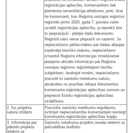
reģistrācijas apliecību, komersantiem tiek
piemērota nevienlīdzīga attieksme, proti, tikai
tie komersanti, kas Reģistra vestajos reģistros
reģistrēti pirms 2020. gada 7. janvāra varēs
uzrādīt reģistrācijas apliecību, ja iepriekš būs
to pieprasījuši - pārējie šādu dokumentu
Reģistrā vairs nevar pieprasīt un saņemt. Ja
nepieciešams pārliecināties par šādas atļaujas
saņēmēja tiesisko statusu, nepieciešams
izmantot Reģistra informācijas tīmekļvietnē
pieejamo aktuālo informāciju par Reģistra
vestajos reģistros reģistrētajiem tiesību
subjektiem. Ievērojot minēto, nepieciešams
precizēt to saistošo noteikumu saturu,
atsakoties no prasības iekļaut dokumentos
komersanta reģistrācijas apliecības numuru un
pieprasot fizisku reģistrācijas apliecības
uzrādīšanu.
2. Īss projekta
Precizēts saistošo noteikumu regulējums,
satura izklāsts
svītrojot nepieciešamību komersantam iesniegt
komersanta reģistrācijas apliecības kopiju.
3. Informācija par
Saistošo noteikumu projekts nerada ietekmi uz
plānoto projekta
pašvaldības budžetu.
ietekmi uz