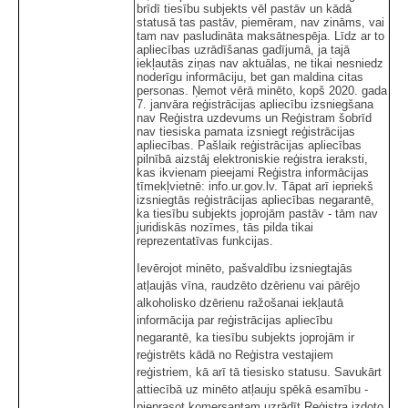
brīdī tiesību subjekts vēl pastāv un kādā
statusā tas pastāv, piemēram, nav zināms, vai
tam nav pasludināta maksātnespēja. Līdz ar to
apliecības uzrādīšanas gadījumā, ja tajā
iekļautās ziņas nav aktuālas, ne tikai nesniedz
noderīgu informāciju, bet gan maldina citas
personas. Ņemot vērā minēto, kopš 2020. gada
7. janvāra reģistrācijas apliecību izsniegšana
nav Reģistra uzdevums un Reģistram šobrīd
nav tiesiska pamata izsniegt reģistrācijas
apliecības. Pašlaik reģistrācijas apliecības
pilnībā aizstāj elektroniskie reģistra ieraksti,
kas ikvienam pieejami Reģistra informācijas
tīmekļvietnē: info.ur.gov.lv. Tāpat arī iepriekš
izsniegtās reģistrācijas apliecības negarantē,
ka tiesību subjekts joprojām pastāv - tām nav
juridiskās nozīmes, tās pilda tikai
reprezentatīvas funkcijas.
Ievērojot minēto, pašvaldību izsniegtajās
atļaujās vīna, raudzēto dzērienu vai pārējo
alkoholisko dzērienu ražošanai iekļautā
informācija par reģistrācijas apliecību
negarantē, ka tiesību subjekts joprojām ir
reģistrēts kādā no Reģistra vestajiem
reģistriem, kā arī tā tiesisko statusu. Savukārt
attiecībā uz minēto atļauju spēkā esamību -
pieprasot komersantam uzrādīt Reģistra izdoto