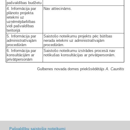
pašvaldības budžetu
4. Informācija par
Nav attiecināms.
plānoto projekta
ietekmi uz
uzņēmējdarbības
vidi pašvaldības
teritorijā
5. Informācija par
Saistošo noteikumu projekts pēc būtības
administratīvajām
nerada ietekmi uz administratīvajām
procedūrām
procedūrām.
6. Informācija par
Saistošo noteikumu izstrādes procesā nav
konsultācijām ar
notikušas konsultācijas ar privātpersonām.
privātpersonām
Gulbenes novada domes priekšsēdētājs
A. Caunītis
Pašvaldību saistošie noteikumi