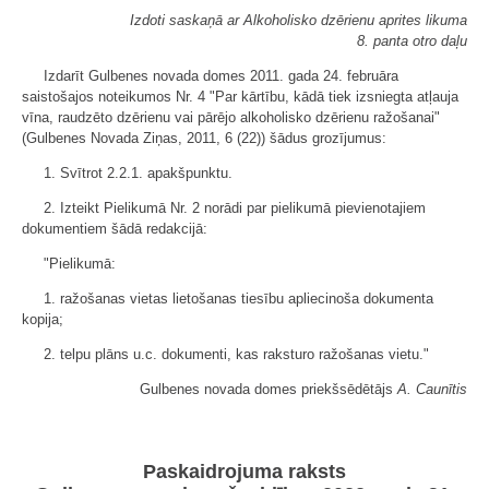
Izdoti saskaņā ar Alkoholisko dzērienu aprites likuma
8. panta otro daļu
Izdarīt Gulbenes novada domes 2011. gada 24. februāra
saistošajos noteikumos Nr. 4 "Par kārtību, kādā tiek izsniegta atļauja
vīna, raudzēto dzērienu vai pārējo alkoholisko dzērienu ražošanai"
(Gulbenes Novada Ziņas, 2011, 6 (22)) šādus grozījumus:
1. Svītrot 2.2.1. apakšpunktu.
2. Izteikt Pielikumā Nr. 2 norādi par pielikumā pievienotajiem
dokumentiem šādā redakcijā:
"Pielikumā:
1. ražošanas vietas lietošanas tiesību apliecinoša dokumenta
kopija;
2. telpu plāns u.c. dokumenti, kas raksturo ražošanas vietu."
Gulbenes novada domes priekšsēdētājs
A. Caunītis
Paskaidrojuma raksts