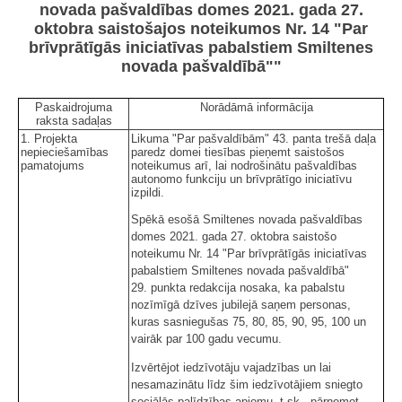
novada pašvaldības domes 2021. gada 27.
oktobra saistošajos noteikumos Nr. 14 "Par
brīvprātīgās iniciatīvas pabalstiem Smiltenes
novada pašvaldībā""
Paskaidrojuma
Norādāmā informācija
raksta sadaļas
1. Projekta
Likuma "Par pašvaldībām" 43. panta trešā daļa
nepieciešamības
paredz domei tiesības pieņemt saistošos
pamatojums
noteikumus arī, lai nodrošinātu pašvaldības
autonomo funkciju un brīvprātīgo iniciatīvu
izpildi.
Spēkā esošā Smiltenes novada pašvaldības
domes 2021. gada 27. oktobra saistošo
noteikumu Nr. 14 "Par brīvprātīgās iniciatīvas
pabalstiem Smiltenes novada pašvaldībā"
29. punkta redakcija nosaka, ka pabalstu
nozīmīgā dzīves jubilejā saņem personas,
kuras sasniegušas 75, 80, 85, 90, 95, 100 un
vairāk par 100 gadu vecumu.
Izvērtējot iedzīvotāju vajadzības un lai
nesamazinātu līdz šim iedzīvotājiem sniegto
sociālās palīdzības apjomu, t.sk., pārņemot