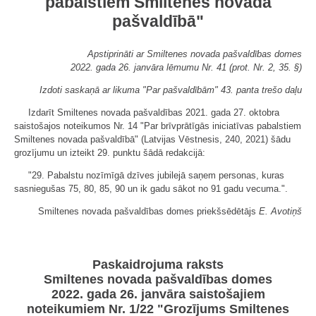
pabalstiem Smiltenes novada
pašvaldībā"
Apstiprināti ar Smiltenes novada pašvaldības domes
2022. gada 26. janvāra lēmumu Nr. 41 (prot. Nr. 2, 35. §)
Izdoti saskaņā ar likuma "Par pašvaldībām" 43. panta trešo daļu
Izdarīt Smiltenes novada pašvaldības 2021. gada 27. oktobra
saistošajos noteikumos Nr. 14 "Par brīvprātīgās iniciatīvas pabalstiem
Smiltenes novada pašvaldībā" (Latvijas Vēstnesis, 240, 2021) šādu
grozījumu un izteikt 29. punktu šādā redakcijā:
"29. Pabalstu nozīmīgā dzīves jubilejā saņem personas, kuras
sasniegušas 75, 80, 85, 90 un ik gadu sākot no 91 gadu vecuma.".
Smiltenes novada pašvaldības domes priekšsēdētājs
E. Avotiņš
Paskaidrojuma raksts
Smiltenes novada pašvaldības domes
2022. gada 26. janvāra saistošajiem
noteikumiem Nr. 1/22 "Grozījums Smiltenes