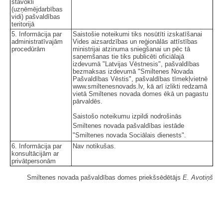
stāvokli
(uzņēmējdarbības
vidi) pašvaldības
teritorijā
5. Informācija par
Saistošie noteikumi tiks nosūtīti izskatīšanai
administratīvajām
Vides aizsardzības un reģionālās attīstības
procedūrām
ministrijai atzinuma sniegšanai un pēc tā
saņemšanas tie tiks publicēti oficiālajā
izdevumā "Latvijas Vēstnesis", pašvaldības
bezmaksas izdevumā "Smiltenes Novada
Pašvaldības Vēstis", pašvaldības tīmekļvietnē
www.smiltenesnovads.lv, kā arī izlikti redzamā
vietā Smiltenes novada domes ēkā un pagastu
pārvaldēs.
Saistošo noteikumu izpildi nodrošinās
Smiltenes novada pašvaldības iestāde
"Smiltenes novada Sociālais dienests".
6. Informācija par
Nav notikušas.
konsultācijām ar
privātpersonām
Smiltenes novada pašvaldības domes priekšsēdētājs
E. Avotiņš