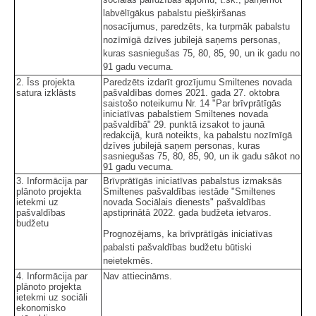
labvēlīgākus pabalstu piešķiršanas
nosacījumus, paredzēts, ka turpmāk pabalstu
nozīmīgā dzīves jubilejā saņems personas,
kuras sasniegušas 75, 80, 85, 90, un ik gadu no
91 gadu vecuma.
2. Īss projekta
Paredzēts izdarīt grozījumu Smiltenes novada
satura izklāsts
pašvaldības domes 2021. gada 27. oktobra
saistošo noteikumu Nr. 14 "Par brīvprātīgās
iniciatīvas pabalstiem Smiltenes novada
pašvaldībā" 29. punktā izsakot to jaunā
redakcijā, kurā noteikts, ka pabalstu nozīmīgā
dzīves jubilejā saņem personas, kuras
sasniegušas 75, 80, 85, 90, un ik gadu sākot no
91 gadu vecuma.
3. Informācija par
Brīvprātīgās iniciatīvas pabalstus izmaksās
plānoto projekta
Smiltenes pašvaldības iestāde "Smiltenes
ietekmi uz
novada Sociālais dienests" pašvaldības
pašvaldības
apstiprinātā 2022. gada budžeta ietvaros.
budžetu
Prognozējams, ka brīvprātīgās iniciatīvas
pabalsti pašvaldības budžetu būtiski
neietekmēs.
4. Informācija par
Nav attiecināms.
plānoto projekta
ietekmi uz sociāli
ekonomisko