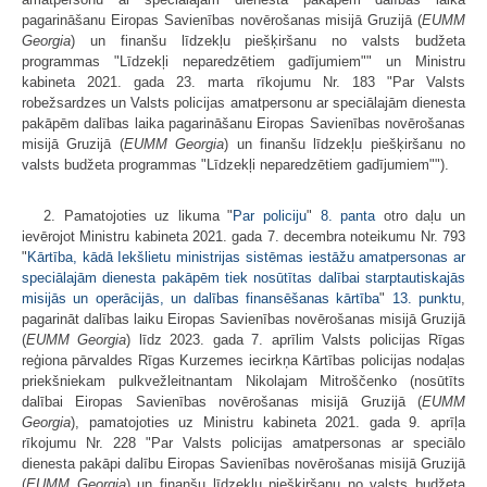
pagarināšanu Eiropas Savienības novērošanas misijā Gruzijā (
EUMM
Georgia
) un finanšu līdzekļu piešķiršanu no valsts budžeta
programmas "Līdzekļi neparedzētiem gadījumiem"" un Ministru
kabineta 2021. gada 23. marta rīkojumu Nr. 183 "Par Valsts
robežsardzes un Valsts policijas amatpersonu ar speciālajām dienesta
pakāpēm dalības laika pagarināšanu Eiropas Savienības novērošanas
misijā Gruzijā (
EUMM Georgia
) un finanšu līdzekļu piešķiršanu no
valsts budžeta programmas "Līdzekļi neparedzētiem gadījumiem"").
2. Pamatojoties uz likuma "
Par policiju
"
8. panta
otro daļu un
ievērojot Ministru kabineta 2021. gada 7. decembra noteikumu Nr. 793
"
Kārtība, kādā Iekšlietu ministrijas sistēmas iestāžu amatpersonas ar
speciālajām dienesta pakāpēm tiek nosūtītas dalībai starptautiskajās
misijās un operācijās, un dalības finansēšanas kārtība
"
13. punktu
,
pagarināt dalības laiku Eiropas Savienības novērošanas misijā Gruzijā
(
EUMM Georgia
) līdz 2023. gada 7. aprīlim Valsts policijas Rīgas
reģiona pārvaldes Rīgas Kurzemes iecirkņa Kārtības policijas nodaļas
priekšniekam pulkvežleitnantam Nikolajam Mitroščenko (nosūtīts
dalībai Eiropas Savienības novērošanas misijā Gruzijā (
EUMM
Georgia
), pamatojoties uz Ministru kabineta 2021. gada 9. aprīļa
rīkojumu Nr. 228 "Par Valsts policijas amatpersonas ar speciālo
dienesta pakāpi dalību Eiropas Savienības novērošanas misijā Gruzijā
(
EUMM Georgia
) un finanšu līdzekļu piešķiršanu no valsts budžeta