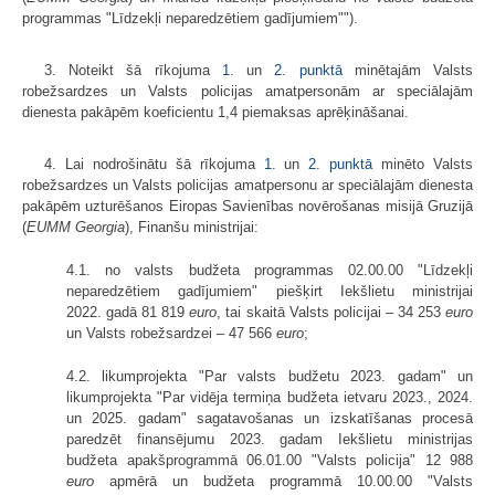
programmas "Līdzekļi neparedzētiem gadījumiem"").
3. Noteikt šā rīkojuma
1.
un
2. punktā
minētajām Valsts
robežsardzes un Valsts policijas amatpersonām ar speciālajām
dienesta pakāpēm koeficientu 1,4 piemaksas aprēķināšanai.
4. Lai nodrošinātu šā rīkojuma
1.
un
2. punktā
minēto Valsts
robežsardzes un Valsts policijas amatpersonu ar speciālajām dienesta
pakāpēm uzturēšanos Eiropas Savienības novērošanas misijā Gruzijā
(
EUMM Georgia
), Finanšu ministrijai:
4.1. no valsts budžeta programmas 02.00.00 "Līdzekļi
neparedzētiem gadījumiem" piešķirt Iekšlietu ministrijai
2022. gadā 81 819
euro
, tai skaitā Valsts policijai – 34 253
euro
un Valsts robežsardzei – 47 566
euro
;
4.2. likumprojekta "Par valsts budžetu 2023. gadam" un
likumprojekta "Par vidēja termiņa budžeta ietvaru 2023., 2024.
un 2025. gadam" sagatavošanas un izskatīšanas procesā
paredzēt finansējumu 2023. gadam Iekšlietu ministrijas
budžeta apakšprogrammā 06.01.00 "Valsts policija" 12 988
euro
apmērā un budžeta programmā 10.00.00 "Valsts