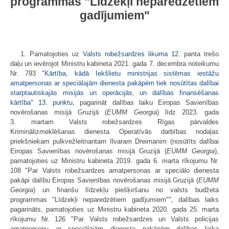
programmas "Līdzekļi neparedzētiem
gadījumiem"
1. Pamatojoties uz
Valsts robežsardzes likuma
12.
panta trešo
daļu un ievērojot Ministru kabineta 2021. gada 7. decembra noteikumu
Nr. 793 "
Kārtība, kādā Iekšlietu ministrijas sistēmas iestāžu
amatpersonas ar speciālajām dienesta pakāpēm tiek nosūtītas dalībai
starptautiskajās misijās un operācijās, un dalības finansēšanas
kārtība
"
13. punktu
, pagarināt dalības laiku Eiropas Savienības
novērošanas misijā Gruzijā (
EUMM Georgia
) līdz 2023. gada
3. martam Valsts robežsardzes Rīgas pārvaldes
Kriminālizmeklēšanas dienesta Operatīvās darbības nodaļas
priekšniekam pulkvežleitnantam Ilvaram Dreimanim (nosūtīts dalībai
Eiropas Savienības novērošanas misijā Gruzijā (
EUMM Georgia
),
pamatojoties uz Ministru kabineta 2019. gada 6. marta rīkojumu Nr.
108 "Par Valsts robežsardzes amatpersonas ar speciālo dienesta
pakāpi dalību Eiropas Savienības novērošanas misijā Gruzijā (
EUMM
Georgia
) un finanšu līdzekļu piešķiršanu no valsts budžeta
programmas "Līdzekļi neparedzētiem gadījumiem"", dalības laiks
pagarināts, pamatojoties uz Ministru kabineta 2020. gada 25. marta
rīkojumu Nr. 126 "Par Valsts robežsardzes un Valsts policijas
amatpersonu ar speciālajām dienesta pakāpēm dalības laika