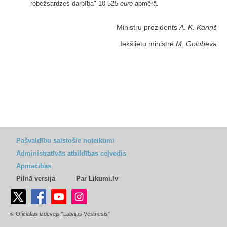
robežsardzes darbība" 10 525
euro
apmērā.
Ministru prezidents
A. K. Kariņš
Iekšlietu ministre
M. Golubeva
Pašvaldību saistošie noteikumi
Administratīvās atbildības ceļvedis
Apmācības
Pilnā versija
Par Likumi.lv
© Oficiālais izdevējs "Latvijas Vēstnesis"