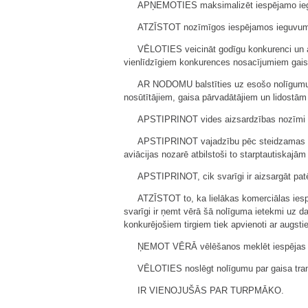
APŅEMOTIES maksimalizēt iespējamo iegu
ATZĪSTOT nozīmīgos iespējamos ieguvumus
VĒLOTIES veicināt godīgu konkurenci un a
vienlīdzīgiem konkurences nosacījumiem gaisa 
AR NODOMU balstīties uz esošo nolīgumu u
nosūtītājiem, gaisa pārvadātājiem un lidostā
APSTIPRINOT vides aizsardzības nozīmi sta
APSTIPRINOT vajadzību pēc steidzamas dar
aviācijas nozarē atbilstoši to starptautiskajām
APSTIPRINOT, cik svarīgi ir aizsargāt patē
ATZĪSTOT to, ka lielākas komerciālas iespē
svarīgi ir ņemt vērā šā nolīguma ietekmi uz d
konkurējošiem tirgiem tiek apvienoti ar augst
ŅEMOT VĒRĀ vēlēšanos meklēt iespējas veici
VĒLOTIES noslēgt nolīgumu par gaisa transp
IR VIENOJUŠĀS PAR TURPMĀKO.