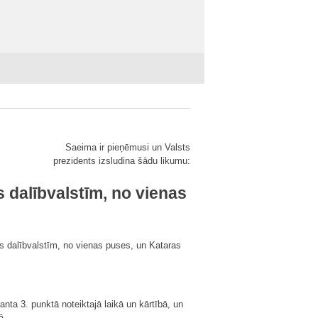
Saeima ir pieņēmusi un Valsts
prezidents izsludina šādu likumu:
 dalībvalstīm, no vienas
s dalībvalstīm, no vienas puses, un Kataras
anta 3. punktā noteiktajā laikā un kārtībā, un
ā.