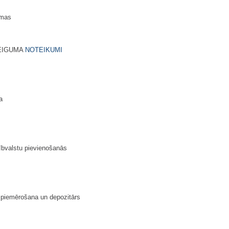
ēmas
BEIGUMA
NOTEIKUMI
a
ībvalstu pievienošanās
 piemērošana un depozitārs