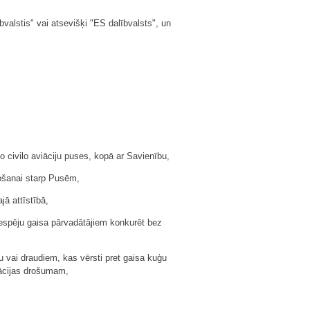
alstis" vai atsevišķi "ES dalībvalsts", un
 civilo aviāciju puses, kopā ar Savienību,
došanai starp Pusēm,
ā attīstībā,
espēju gaisa pārvadātājiem konkurēt bez
 vai draudiem, kas vērsti pret gaisa kuģu
iācijas drošumam,