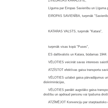
ZVIEDRIJAS KARALISTE,
Līguma par Eiropas Savienību un Līguma pa
EIROPAS SAVIENĪBA, turpmāk "Savienīb
KATARAS VALSTS, turpmāk "Katara",
turpmāk visas kopā "Puses",
ES dalībvalstis un Katara, būdamas 1944. 
VĒLOTIES veicināt savas intereses saistīb
ATZĪSTOT efektīvas gaisa transporta savie
VĒLOTIES uzlabot gaisa pārvadājumus un ve
diskriminācijas,
VĒLOTIES panākt augstāko gaisa transporta
drošību un apdraud personu vai īpašuma drošīb
ATZĪMĒJOT Konvenciju par starptautisko ci