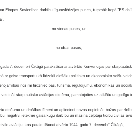
r Eiropas Savienības darbību līgumslēdzējas puses, turpmāk kopā "ES dalībv
a",
no vienas puses, un
no otras puses,
gada 7. decembrī Čikāgā parakstīšanai atvērtās Konvencijas par starptautisko
ā ar gaisa transportu kā līdzekli ciešāku politisko un ekonomisko saišu vei
nojamības nozīmi tirdzniecības, tūrisma, ieguldījumu, ekonomikas un sociālaj
icināt starptautisko aviācijas sistēmu, pamatojoties uz atklātu un godīgu i
 drošuma un drošības līmeni un apliecinot savas nopietnās bažas par rīcību
u, negatīvi ietekmē gaisa kuģu darbību un mazina ceļotāju ticību civilās av
vilo aviāciju, kas parakstīšanai atvērta 1944. gada 7. decembrī Čikāgā,