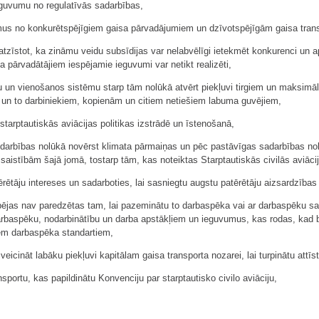
vumu no regulatīvās sadarbības,
 no konkurētspējīgiem gaisa pārvadājumiem un dzīvotspējīgām gaisa tran
tzīstot, ka zināmu veidu subsīdijas var nelabvēlīgi ietekmēt konkurenci un
pārvadātājiem iespējamie ieguvumi var netikt realizēti,
n vienošanos sistēmu starp tām nolūkā atvērt piekļuvi tirgiem un maksimāli
m un to darbiniekiem, kopienām un citiem netiešiem labuma guvējiem,
rptautiskās aviācijas politikas izstrādē un īstenošanā,
bības nolūkā novērst klimata pārmaiņas un pēc pastāvīgas sadarbības nolū
 saistībām šajā jomā, tostarp tām, kas noteiktas Starptautiskās civilās aviācij
rētāju intereses un sadarboties, lai sasniegtu augstu patērētāju aizsardzības 
jas nav paredzētas tam, lai pazeminātu to darbaspēka vai ar darbaspēku saistī
arbaspēku, nodarbinātību un darba apstākļiem un ieguvumus, kas rodas, kad b
iem darbaspēka standartiem,
nāt labāku piekļuvi kapitālam gaisa transporta nozarei, lai turpinātu attīstī
ortu, kas papildinātu Konvenciju par starptautisko civilo aviāciju,