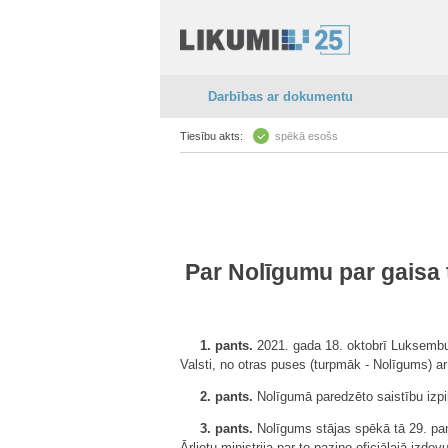
Darbības ar dokumentu
Tiesību akts:
spēkā esošs
Par Nolīgumu par gaisa 
1. pants.
2021. gada 18. oktobrī Luksembur
Valsti, no otras puses (turpmāk - Nolīgums) ar
2. pants.
Nolīgumā paredzēto saistību izpil
3. pants.
Nolīgums stājas spēkā tā 29. panta
Ārlietu ministrija par to paziņo oficiālajā iz