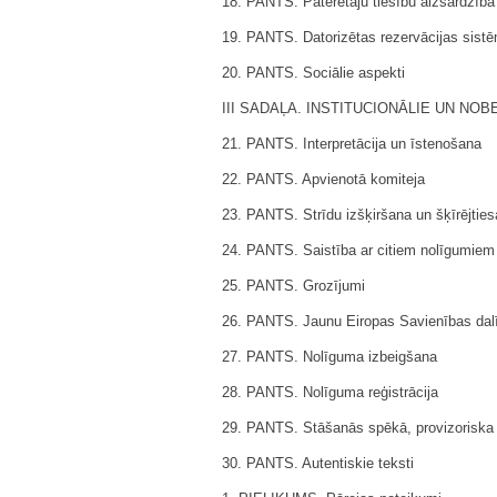
18. PANTS. Patērētāju tiesību aizsardzība
19. PANTS. Datorizētas rezervācijas sist
20. PANTS. Sociālie aspekti
III SADAĻA. INSTITUCIONĀLIE UN NO
21. PANTS. Interpretācija un īstenošana
22. PANTS. Apvienotā komiteja
23. PANTS. Strīdu izšķiršana un šķīrējties
24. PANTS. Saistība ar citiem nolīgumiem
25. PANTS. Grozījumi
26. PANTS. Jaunu Eiropas Savienības dal
27. PANTS. Nolīguma izbeigšana
28. PANTS. Nolīguma reģistrācija
29. PANTS. Stāšanās spēkā, provizoriska
30. PANTS. Autentiskie teksti