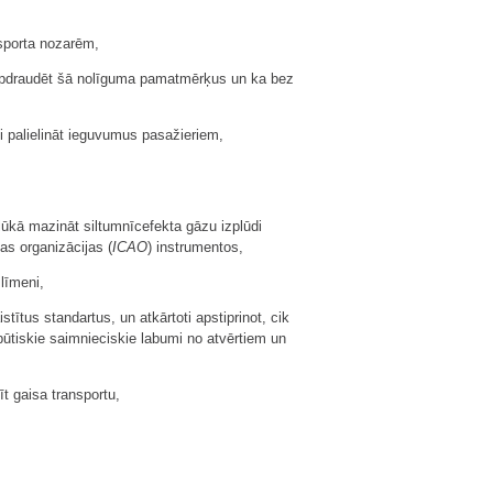
sporta nozarēm,
 apdraudēt šā nolīguma pamatmērķus un ka bez
 palielināt ieguvumus pasažieriem,
kā mazināt siltumnīcefekta gāzu izplūdi
as organizācijas (
ICAO
) instrumentos,
līmeni,
tus standartus, un atkārtoti apstiprinot, cik
ūtiskie saimnieciskie labumi no atvērtiem un
t gaisa transportu,