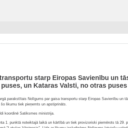
transportu starp Eiropas Savienību un tās
puses, un Kataras Valsti, no otras puses
gā parakstītais Nolīgums par gaisa transportu starp Eiropas Savienību un tā
 šo likumu tiek pieņemts un apstiprināts.
di koordinē Satiksmes ministrija.
 1. punktā noteiktajā laikā un kārtībā un tiek provizoriski piemērots tā 29. p
devumā "Latvijas Vēstnesis". Līdz ar likumu izsludināms Nolīgums latviešu valod