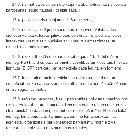
17.3. normatīvajos aktos noteiktajā kārtībā nodrošināt no licenču
pārdošanas iegūto naudas līdzekļu sadali;
17.4. papildināt zivju krājumus L.Stropu ezerā;
17.5. noteikt atbildīgo personu, kas ir ieguvusi Valsts vides
dienesta vai pašvaldības pilnvarotās personas - sabiedriskā vides
inspektora - statusu un piedalās zivju resursu aizsardzības un
uzraudzības pasākumos;
17.6. uzskaitīt iegūtos lomus un katru gadu līdz 1. februārim
iesniegt Pārtikas drošības, dzīvnieku veselības un vides zinātniskais
institūtā "BIOR" pārskatu par iepriekšējā gadā iegūtajiem lomiem;
17.7. iepazīstināt makšķerniekus ar nolikuma prasībām un
nodrošināt nolikuma publisku pieejamību, tostarp licenču pārdošanas
un izsniegšanas vietās;
17.8. reģistrēt personas, kas ir pārkāpušas nolikumā noteikto lomu
uzskaites kārtību, un, izmantojot licencē norādīto tālruņa numuru vai
elektroniskā pasta adresi, paziņot par nepieciešamību 14 dienu laikā
iesniegt loma pārskatu. Ja minētajā termiņā loma pārskats nav
iesniegts, organizētājs par konstatēto pārkāpumu informē zivju
resursu aizsardzības un uzraudzības iestādes;