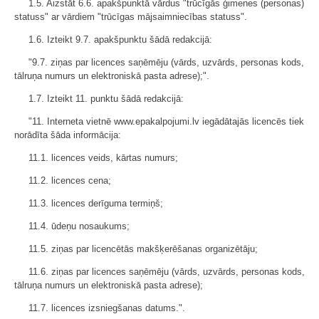
1.5. Aizstāt 6.6. apakšpunktā vārdus "trūcīgās ģimenes (personas)
statuss" ar vārdiem "trūcīgas mājsaimniecības statuss".
1.6. Izteikt 9.7. apakšpunktu šādā redakcijā:
"9.7. ziņas par licences saņēmēju (vārds, uzvārds, personas kods,
tālruņa numurs un elektroniskā pasta adrese);".
1.7. Izteikt 11. punktu šādā redakcijā:
"11. Interneta vietnē www.epakalpojumi.lv iegādātajās licencēs tiek
norādīta šāda informācija:
11.1. licences veids, kārtas numurs;
11.2. licences cena;
11.3. licences derīguma termiņš;
11.4. ūdeņu nosaukums;
11.5. ziņas par licencētās makšķerēšanas organizētāju;
11.6. ziņas par licences saņēmēju (vārds, uzvārds, personas kods,
tālruņa numurs un elektroniskā pasta adrese);
11.7. licences izsniegšanas datums.".