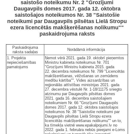
saistošo noteikumu Nr. 2 "Grozījumi
Daugavpils domes 2017. gada 12. oktobra
saistošajos noteikumos Nr. 38 "Saistošie
noteikumi par Daugavpils pilsētas Lielā Stropu
ezera licencētās makšķerēšanas nolikumu""
paskaidrojuma raksts
Paskaidrojuma
Norādāmā informācija
raksta sadaļas
1. Projekta
Ņemot vērā 2021. gada 19. oktobrī pieņemtos
nepieciešamības
Ministru kabineta noteikumus Nr. 701
pamatojums
"Grozījumi Ministru kabineta 2015. gada
22. decembra noteikumos Nr. 799 "Licencētās
makšķerēšanas, vēžošanas un zemūdens
medību kārtība"", Vides aizsardzības un
reģionālās attīstības ministrijas 2021. gada
27. decembra vēstulē Nr. 1-18/11175 sniegto
atzinumu par Daugavpils pilsētas domes
2021. gada 16. decembra saistošajiem
noteikumiem Nr. 66 "Grozījumi Daugavpils
domes 2017. gada 12. oktobra saistošajos
noteikumos Nr. 38 "Saistošie noteikumi par
Daugavpils pilsētas Lielā Stropu ezera
licencētās makšķerēšanas nolikumu"" un to,
ka tīmekļa vietnē www.epakalpojumi.lv no
2022. gada 1. februāra nebūs pieejami e-Loms