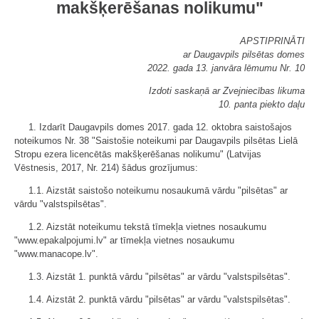
makšķerēšanas nolikumu"
APSTIPRINĀTI
ar Daugavpils pilsētas domes
2022. gada 13. janvāra lēmumu Nr. 10
Izdoti saskaņā ar Zvejniecības likuma
10. panta piekto daļu
1. Izdarīt Daugavpils domes 2017. gada 12. oktobra saistošajos
noteikumos Nr. 38 "Saistošie noteikumi par Daugavpils pilsētas Lielā
Stropu ezera licencētās makšķerēšanas nolikumu" (Latvijas
Vēstnesis, 2017, Nr. 214) šādus grozījumus:
1.1. Aizstāt saistošo noteikumu nosaukumā vārdu "pilsētas" ar
vārdu "valstspilsētas".
1.2. Aizstāt noteikumu tekstā tīmekļa vietnes nosaukumu
"www.epakalpojumi.lv" ar tīmekļa vietnes nosaukumu
"www.manacope.lv".
1.3. Aizstāt 1. punktā vārdu "pilsētas" ar vārdu "valstspilsētas".
1.4. Aizstāt 2. punktā vārdu "pilsētas" ar vārdu "valstspilsētas".