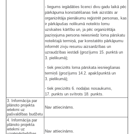
- liegums iegādāties licenci divu gadu laikā pēc
pārkāpuma konstatēšanas tiek aizstāts ar
organizētāja pienākumu reģistrēt personas, kas
ir pārkāpušas nolikumā noteikto lomu
uzskaites kārtību un, ja pēc organizētāja
paziņojuma persona neiesniedz loma pārskatu
noteiktajā termiņā, par konstatēto pārkāpumu
informēt zivju resursu aizsardzības un
uzraudzības iestādi (grozījums 15. punktā un
3. pielikumā);
- tiek precizēts loma pārskata iesniegšanas
termiņš (grozījums 14.2. apakšpunktā un
3. pielikumā);
- tiek precizēts 6. nodaļas nosaukums,
17. punkts un svītrots 18. punkts.
3. Informācija par
plānoto projekta
Nav attiecināms.
ietekmi uz
pašvaldības budžetu
4. Informācija par
plānoto projekta
ietekmi uz
Nav attiecināms.
uzņēmējdarbības