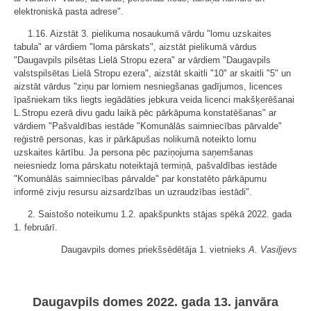
elektroniskā pasta adrese".
1.16. Aizstāt 3. pielikuma nosaukumā vārdu "lomu uzskaites
tabula" ar vārdiem "loma pārskats", aizstāt pielikumā vārdus
"Daugavpils pilsētas Lielā Stropu ezera" ar vārdiem "Daugavpils
valstspilsētas Lielā Stropu ezera", aizstāt skaitli "10" ar skaitli "5" un
aizstāt vārdus "ziņu par lomiem nesniegšanas gadījumos, licences
īpašniekam tiks liegts iegādāties jebkura veida licenci makšķerēšanai
L.Stropu ezerā divu gadu laikā pēc pārkāpuma konstatēšanas" ar
vārdiem "Pašvaldības iestāde "Komunālās saimniecības pārvalde"
reģistrē personas, kas ir pārkāpušas nolikumā noteikto lomu
uzskaites kārtību. Ja persona pēc paziņojuma saņemšanas
neiesniedz loma pārskatu noteiktajā termiņā, pašvaldības iestāde
"Komunālās saimniecības pārvalde" par konstatēto pārkāpumu
informē zivju resursu aizsardzības un uzraudzības iestādi".
2. Saistošo noteikumu 1.2. apakšpunkts stājas spēkā 2022. gada
1. februārī.
Daugavpils domes priekšsēdētāja 1. vietnieks
A. Vasiļjevs
Daugavpils domes 2022. gada 13. janvāra