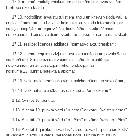
17.9. informēt makšķerniekus par publiskām piekļuves vietām
L.Stropu ezera krastā;
17.10. nodrošināt ārvalstu tūristiem angļu un krievu valodā vai, ja
nepieciešams, arī citu Latvijas kaimiņvalstu valodā informāciju par
saziņas iespējām ar organizētāju, licencētās makšķerēšanas
noteikumiem, licenču veidiem, skaitu, to maksu, kā arī lomu uzskaiti;
17.11. realizēt licences atbilstoši normatīvo aktu prasībām;
17.12. īstenot regulāru zivju resursu atjaunošanu un pavairošanu
saskaņā ar L.Stropu ezera zivsaimnieciskās ekspluatācijas
noteikumiem un zinātniskajām rekomendācijām šī
nolikuma 22. punktā noteiktajā apjomā;
17.13. veikt makšķerēšanas vietu labiekārtošanu un sakopšanu;
17.14. veikt citus pienākumus saskaņā ar šo nolikumu.".
1.12. Svītrot 18. punktu.
1.13. Aizstāt 19. punktā vārdu "pilsētas" ar vārdu "valstspilsētas".
1.14. Aizstāt 20. punktā vārdu "pilsētas" ar vārdu "valstspilsētas".
1.15. Aizstāt 1. pielikumā vārdus "vārds, uzvārds, personas kods"
ar vārdiem "vārds, uzvārds, personas kods, tālruņa numurs un