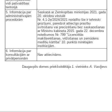
vidi pašvaldības
teritorijā
5. Informācija par
Saskaņā ar Zemkopības ministrijas 2021. gada
administratīvajām
20. oktobra vēstulē
procedūrām
Nr. 4.1-2e/2024/2021 norādīto šie ir tehniski
grozījumi, paredzot attiecīgo prasību
svītrošanu vai precizēšanu bez saskaņošanas
ar Ministru kabineta 2015. gada 22. decembra
noteikumos Nr. 799 "Licencētās
makšķerēšanas, vēžošanas un zemūdens
medību kārtība" 10. punktā minētajām
institūcijām.
6. Informācija par
konsultācijām ar
Nav attiecināms.
privātpersonām
Daugavpils domes priekšsēdētāja 1. vietnieks
A. Vasiļjevs