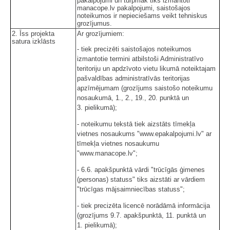
pakalpojumi un turpmāk tiks izmantoti
manacope.lv pakalpojumi, saistošajos
noteikumos ir nepieciešams veikt tehniskus
grozījumus.
2. Īss projekta
Ar grozījumiem:
satura izklāsts
- tiek precizēti saistošajos noteikumos
izmantotie termini atbilstoši Administratīvo
teritoriju un apdzīvoto vietu likumā noteiktajam
pašvaldības administratīvās teritorijas
apzīmējumam (grozījums saistošo noteikumu
nosaukumā, 1., 2., 19., 20. punktā un
3. pielikumā);
- noteikumu tekstā tiek aizstāts tīmekļa
vietnes nosaukums "www.epakalpojumi.lv" ar
tīmekļa vietnes nosaukumu
"www.manacope.lv";
- 6.6. apakšpunktā vārdi "trūcīgās ģimenes
(personas) statuss" tiks aizstāti ar vārdiem
"trūcīgas mājsaimniecības statuss";
- tiek precizēta licencē norādāmā informācija
(grozījums 9.7. apakšpunktā, 11. punktā un
1. pielikumā);