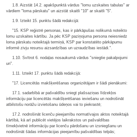
1.8. Aizstāt 14.2. apakšpunktā vārdus "lomu uzskaites tabulas" ar
vārdiem "loma pārskatu" un aizstāt skaitli "10" ar skaitli "5".
1.9. Izteikt 15. punktu šādā redakcijā:
"15. KSP reģistrē personas, kas ir pārkāpušas nolikumā noteikto
lomu uzskaites kārtību. Ja pēc KSP paziņojuma persona neiesniedz
loma pārskatu noteiktajā termiņā, KSP par konstatēto pārkāpumu
informē zivju resursu aizsardzības un uzraudzības iestādi.".
1.10. Svītrot 6. nodaļas nosaukumā vārdus "sniegtie pakalpojumi
un".
1.11. Izteikt 17. punktu šādā redakcijā:
"17. Licencētās makšķerēšanas organizētājam ir šādi pienākumi:
17.1. sadarbībā ar pašvaldību sniegt plašsaziņas līdzekļos
informāciju par licencētās makšķerēšanas ieviešanu un nodrošināt
atbilstošu norāžu izvietošanu ūdeņos vai to piekrastē;
17.2. nodrošināt licenču pieejamību normatīvajos aktos noteiktajā
kārtībā, kā arī publicēt vietējos laikrakstos un pašvaldības
tīmekļvietnē informāciju par licenču pārdošanu un izsniegšanu un
nodrošināt šādas informācijas pieejamību pašvaldības telpās;