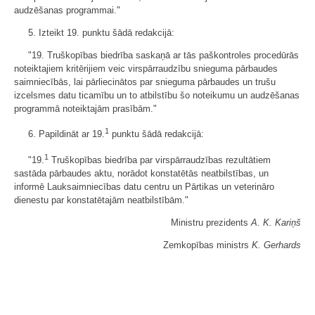
audzēšanas programmai."
5. Izteikt 19. punktu šādā redakcijā:
"19. Truškopības biedrība saskaņā ar tās paškontroles procedūrās
noteiktajiem kritērijiem veic virspārraudzību snieguma pārbaudes
saimniecībās, lai pārliecinātos par snieguma pārbaudes un trušu
izcelsmes datu ticamību un to atbilstību šo noteikumu un audzēšanas
programmā noteiktajām prasībām."
1
6. Papildināt ar 19.
punktu šādā redakcijā:
1
"19.
Truškopības biedrība par virspārraudzības rezultātiem
sastāda pārbaudes aktu, norādot konstatētās neatbilstības, un
informē Lauksaimniecības datu centru un Pārtikas un veterināro
dienestu par konstatētajām neatbilstībām."
Ministru prezidents
A. K. Kariņš
Zemkopības ministrs
K. Gerhards