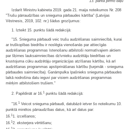
13. panta pirmo daļu
Izdarīt Ministru kabineta 2019. gada 21. maija noteikumos Nr. 208
"Trušu pārraudzības un snieguma pārbaudes kārtība" (Latvijas
Vēstnesis, 2019, 102. nr.) šādus grozījumus:
1. Izteikt 15. punktu šādā redakcijā:
"15. Snieguma pārbaudi veic trušu audzēšanas saimniecībā, kurai
ar truškopības biedrību ir noslēgta vienošanās par attiecīgās
audzēšanas programmas īstenošanu atbilstoši normatīvajiem aktiem
par šķirnes lauksaimniecības dzīvnieku audzētāju biedrības un
krustojuma cūku audzētāju organizācijas atzīšanas kārtību, kā arī
audzēšanas programmas apstiprināšanas kārtību (turpmāk - snieguma
pārbaudes saimniecība). Ganāmpulka īpašnieks snieguma pārbaudes
laikā nodrošina datu ieguvi par visiem audzēšanas programmas
mērķim atbilstošiem trušiem."
1
2. Papildināt ar 16.
punktu šādā redakcijā:
1
"16.
Veicot snieguma pārbaudi, datubāzē ietver šo noteikumu 10.
punktā minētos pārraudzības datus, kā arī datus par:
1
16.
1. izcelšanos;
1
16.
2. eksterjera vērtēšanu;
1