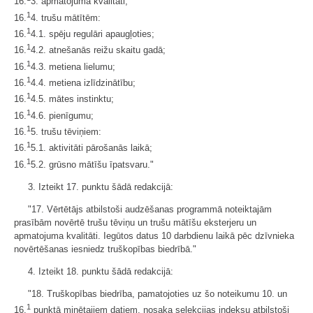
16.
3. apmatojuma kvalitāti;
1
16.
4. trušu mātītēm:
1
16.
4.1. spēju regulāri apaugļoties;
1
16.
4.2. atnešanās reižu skaitu gadā;
1
16.
4.3. metiena lielumu;
1
16.
4.4. metiena izlīdzinātību;
1
16.
4.5. mātes instinktu;
1
16.
4.6. pienīgumu;
1
16.
5. trušu tēviņiem:
1
16.
5.1. aktivitāti pārošanās laikā;
1
16.
5.2. grūsno mātīšu īpatsvaru."
3. Izteikt 17. punktu šādā redakcijā:
"17. Vērtētājs atbilstoši audzēšanas programmā noteiktajām
prasībām novērtē trušu tēviņu un trušu mātīšu eksterjeru un
apmatojuma kvalitāti. Iegūtos datus 10 darbdienu laikā pēc dzīvnieka
novērtēšanas iesniedz truškopības biedrībā."
4. Izteikt 18. punktu šādā redakcijā:
"18. Truškopības biedrība, pamatojoties uz šo noteikumu 10. un
1
16.
punktā minētajiem datiem, nosaka selekcijas indeksu atbilstoši