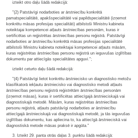
izteikt otro daļu šādā redakcijā:
"(2) Patstāvīgi nodarboties ar ārstniecību konkrētā
pamatspecialitātē, apakšspecialitātē vai papildspecialitātē (izņemot
konkrētu māsas profesijas specialitāti) atbilstoši Ministru kabineta
noteiktajai kompetencei atļauts ārstniecības personām, kuras ir
sertificētas un reģistrētas ārstniecības personu reģistrā. Patstāvīgi
nodarboties ar ārstniecību konkrētā māsas profesijas specialitātē
atbilstoši Ministru kabineta noteiktajai kompetencei atļauts māsām,
kuras reģistrētas ārstniecības personu reģistrā un ieguvušas izglītības
dokumentu par attiecīgās specialitātes apguvi.";
izteikt ceturto daļu šādā redakcijā:
"(4) Patstāvīgi lietot konkrētu ārstniecisko un diagnostisko metožu
klasifikatorā iekļautu ārstniecisko vai diagnostisko metodi atļauts
ārstniecības personu reģistrā reģistrētām ārstniecības personām
(izņemot māsas), kuras ir sertificētas attiecīgajā ārstnieciskajā vai
diagnostiskajā metodē. Māsām, kuras reģistrētas ārstniecības
personu reģistrā, atļauts patstāvīgi nodarboties ar ārstniecību
attiecīgajā ārstnieciskajā vai diagnostiskajā metodē, ja tās ieguvušas
izglītības dokumentu, kas apliecina to, ka attiecīgā ārstnieciskā vai
diagnostiskā metode māsas praksē ir apgūta."
3. Izteikt 29. panta otrās daļas 3. punktu šādā redakcijā: