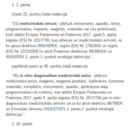
1. 1. pantā:
izteikt 21. punktu šādā redakcijā:
"21)
medicīniskās ierīces
- jebkurš instruments, aparāts, ierīce,
programmatūra, implants, reaģents, materiāls vai cits priekšmets,
kurš atbilst Eiropas Parlamenta un Padomes 2017. gada 5. aprīļa
regulas (ES) Nr. 2017/745, kas attiecas uz medicīniskām ierīcēm, ar
ko groza direktīvu
2001/83/EK
, regulu (EK) Nr.
178/2002
un regulu
(EK) Nr. 1223/2009 un atceļ Padomes direktīvas
90/385/EK
un
93/42/EEK
2. panta 1. punktā minētajai definīcijai;";
papildināt pantu ar 30. punktu šādā redakcijā:
"30)
in vitro
diagnostikas medicīniskā ierīce
- jebkura
medicīniska ierīce, reaģents, reaģenta produkts, kalibrators, kontroles
materiāls, komplekts, instruments, aparāts, aprīkojuma daļa,
programmatūra vai sistēma, kas atbilst Eiropas Parlamenta un
Padomes 2017. gada 5. aprīļa regulas (ES) Nr. 2017/746 par
in vitro
diagnostikas medicīniskām ierīcēm un ar ko atceļ direktīvu
98/79/EK
un Komisijas lēmumu
2010/227/ES
2. panta 2. punktā minētajai
definīcijai."
2. 26. pantā: