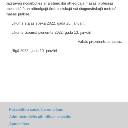
patstāvīgi nodarboties ar ārstniecību attiecīgajā māsas profesijas
specialitātē un attiecīgajā ārstnieciskajā vai diagnostiskajā metodē
māsas praksē."
Likums stājas spēkā 2022. gada 25. janvārī.
Likums Saeimā pieņemts 2022. gada 13. janvārī.
Valsts prezidents
E. Levits
Rīgā 2022. gada 19. janvārī
Pašvaldību saistošie noteikumi
Administratīvās atbildības ceļvedis
Apmācības