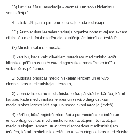
"3) Latvijas Māsu asociācija - vecmāšu un zobu higiēnistu
sertifikāciju."
4. Izteikt 34. panta pirmo un otro daļu šādā redakcijā:
"(1) Ārstniecības iestādes vadītājs organizē normatīvajiem aktiem
atbilstošu medicīnisko ierīču ekspluatāciju ārstniecības iestādē.
(2) Ministru kabinets nosaka:
1) kārtību, kādā veic cilvēkiem paredzēto medicīnisko ierīču
klīniskos pētījumus un
in vitro
diagnostikas medicīnisko ierīču
veiktspējas pētījumus;
2) būtiskās prasības medicīniskajām ierīcēm un
in vitro
diagnostikas medicīniskajām ierīcēm;
3) vienreiz lietojamo medicīnisko ierīču pārstrādes kārtību, kā arī
kārtību, kādā medicīniskās ierīces un
in vitro
diagnostikas
medicīniskās ierīces laiž tirgū un nodod ekspluatācijā (ievieš);
4) kārtību, kādā reģistrē informāciju par medicīnisko ierīču un
in vitro
diagnostikas medicīnisko ierīču ražotājiem, to ražotajām
medicīniskajām ierīcēm un
in vitro
diagnostikas medicīniskajām
ierīcēm, kā arī medicīnisko ierīču un
in vitro
diagnostikas medicīnisko