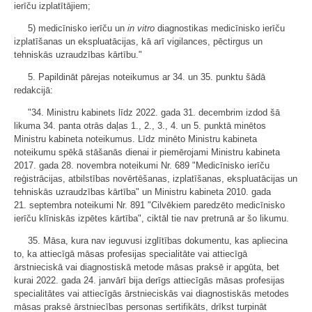
ierīču izplatītājiem;
5) medicīnisko ierīču un
in vitro
diagnostikas medicīnisko ierīču
izplatīšanas un ekspluatācijas, kā arī vigilances, pēctirgus un
tehniskās uzraudzības kārtību."
5. Papildināt pārejas noteikumus ar 34. un 35. punktu šādā
redakcijā:
"34. Ministru kabinets līdz 2022. gada 31. decembrim izdod šā
likuma 34. panta otrās daļas 1., 2., 3., 4. un 5. punktā minētos
Ministru kabineta noteikumus. Līdz minēto Ministru kabineta
noteikumu spēkā stāšanās dienai ir piemērojami Ministru kabineta
2017. gada 28. novembra noteikumi Nr. 689 "Medicīnisko ierīču
reģistrācijas, atbilstības novērtēšanas, izplatīšanas, ekspluatācijas un
tehniskās uzraudzības kārtība" un Ministru kabineta 2010. gada
21. septembra noteikumi Nr. 891 "Cilvēkiem paredzēto medicīnisko
ierīču klīniskās izpētes kārtība", ciktāl tie nav pretrunā ar šo likumu.
35. Māsa, kura nav ieguvusi izglītības dokumentu, kas apliecina
to, ka attiecīgā māsas profesijas specialitāte vai attiecīgā
ārstnieciskā vai diagnostiskā metode māsas praksē ir apgūta, bet
kurai 2022. gada 24. janvārī bija derīgs attiecīgās māsas profesijas
specialitātes vai attiecīgās ārstnieciskās vai diagnostiskās metodes
māsas praksē ārstniecības personas sertifikāts, drīkst turpināt