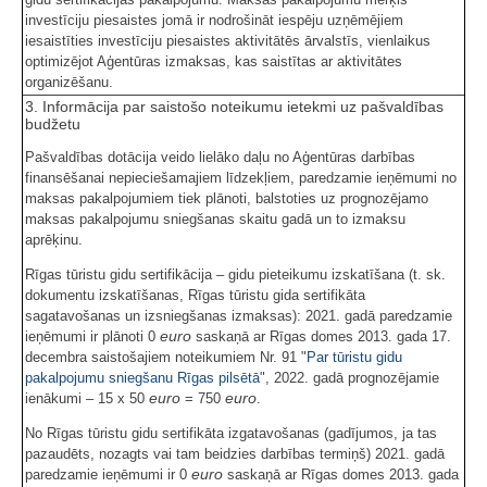
investīciju piesaistes jomā ir nodrošināt iespēju uzņēmējiem
iesaistīties investīciju piesaistes aktivitātēs ārvalstīs, vienlaikus
optimizējot Aģentūras izmaksas, kas saistītas ar aktivitātes
organizēšanu.
3. Informācija par saistošo noteikumu ietekmi uz pašvaldības
budžetu
Pašvaldības dotācija veido lielāko daļu no Aģentūras darbības
finansēšanai nepieciešamajiem līdzekļiem, paredzamie ieņēmumi no
maksas pakalpojumiem tiek plānoti, balstoties uz prognozējamo
maksas pakalpojumu sniegšanas skaitu gadā un to izmaksu
aprēķinu.
Rīgas tūristu gidu sertifikācija – gidu pieteikumu izskatīšana (t. sk.
dokumentu izskatīšanas, Rīgas tūristu gida sertifikāta
sagatavošanas un izsniegšanas izmaksas): 2021. gadā paredzamie
euro
ieņēmumi ir plānoti 0
saskaņā ar Rīgas domes 2013. gada 17.
decembra saistošajiem noteikumiem Nr. 91 "
Par tūristu gidu
pakalpojumu sniegšanu Rīgas pilsētā
", 2022. gadā prognozējamie
euro
euro
ienākumi – 15 x 50
= 750
.
No Rīgas tūristu gidu sertifikāta izgatavošanas (gadījumos, ja tas
pazaudēts, nozagts vai tam beidzies darbības termiņš) 2021. gadā
euro
paredzamie ieņēmumi ir 0
saskaņā ar Rīgas domes 2013. gada