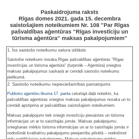
Paskaidrojuma raksts
Rīgas domes 2021. gada 15. decembra
saistošajiem noteikumiem Nr. 108 "Par Rīgas
pašvaldības aģentūras "Rīgas investīciju un
tūrisma aģentūra" maksas pakalpojumiem"
1. Īss saistošo noteikumu satura izklāsts
Saistošie noteikumi nosaka Rīgas pašvaldības aģentūras "Rīgas
investīcijas un tūrisma aģentūra" (turpmāk – Aģentūra) sniegtos
maksas pakalpojumus saskaņā ar cenrādi saistošo noteikumu
pielikumā.
2. Saistošo noteikumu nepieciešamības pamatojums
Publisko aģentūru likuma
17. panta
ceturtajā daļā noteikts, ka
pašvaldības aģentūras sniegtos maksas pakalpojumus nosaka un to
cenrādi apstiprina ar pašvaldības saistošajiem noteikumiem.
Maksas pakalpojumi tiek sniegti investīciju piesaistes un tūrisma
informācijas un ar to saistītajās jomās. Maksas pakalpojumu
sniegšanas mērķis tūrisma informācijas un ar to saistītajās jomās ir
nodrošināt kvalitatīvu pakalpojumu pieejamību pilsētā – nodrošinot
gidu sertifikācijas pakalpojumu. Maksas pakalpojumu mērķis