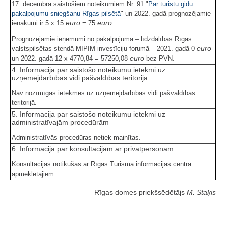
17. decembra saistošiem noteikumiem Nr. 91 "
Par tūristu gidu
pakalpojumu sniegšanu Rīgas pilsētā
" un 2022. gadā prognozējamie
euro
euro
ienākumi ir 5 x 15
= 75
.
Prognozējamie ieņēmumi no pakalpojuma – līdzdalības Rīgas
euro
valstspilsētas stendā MIPIM investīciju forumā – 2021. gadā 0
euro
un 2022. gadā 12 x 4770,84 = 57250,08
bez PVN.
4. Informācija par saistošo noteikumu ietekmi uz
uzņēmējdarbības vidi pašvaldības teritorijā
Nav nozīmīgas ietekmes uz uzņēmējdarbības vidi pašvaldības
teritorijā.
5. Informācija par saistošo noteikumu ietekmi uz
administratīvajām procedūrām
Administratīvās procedūras netiek mainītas.
6. Informācija par konsultācijām ar privātpersonām
Konsultācijas notikušas ar Rīgas Tūrisma informācijas centra
apmeklētājiem.
Rīgas domes priekšsēdētājs
M. Staķis