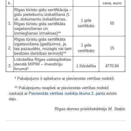
euro
k.
cena,
Rīgas tūristu gidu sertifikācija –
gidu pieteikumu izskatīšana (t.
sk. dokumentu izskatīšanas,
1 gida
1.
50
Rīgas tūristu gida sertifikāta
sertifikāts
sagatavošanas un
izsniegšanas izmaksas)**
Rīgas tūristu gida sertifikāta
izgatavošana (gadījumos, ja
1 gida
2.
15
tas pazaudēts, nozagts vai tam
sertifikāts
beidzies darbības termiņš)**
Līdzdalība Rīgas valstspilsētas
stendā MIPIM – investīciju
3.
1 līdzdalība
4770,84
forumā*
* Pakalpojums ir apliekams ar pievienotās vērtības nodokli.
** Pakalpojumu neapliek ar pievienotās vērtības nodokli
saskaņā ar
Pievienotās vērtības nodokļa likuma
3. panta
astoto
daļu.
Rīgas domes priekšsēdētājs
M. Staķis