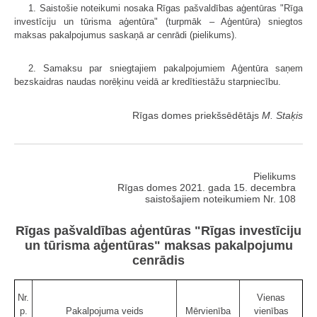
1. Saistošie noteikumi nosaka Rīgas pašvaldības aģentūras "Rīga
investīciju un tūrisma aģentūra" (turpmāk – Aģentūra) sniegtos
maksas pakalpojumus saskaņā ar cenrādi (pielikums).
2. Samaksu par sniegtajiem pakalpojumiem Aģentūra saņem
bezskaidras naudas norēķinu veidā ar kredītiestāžu starpniecību.
Rīgas domes priekšsēdētājs
M. Staķis
Pielikums
Rīgas domes 2021. gada 15. decembra
saistošajiem noteikumiem Nr. 108
Rīgas pašvaldības aģentūras "Rīgas investīciju
un tūrisma aģentūras" maksas pakalpojumu
cenrādis
Nr.
Vienas
p.
Pakalpojuma veids
Mērvienība
vienības