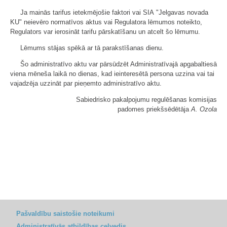
Ja mainās tarifus ietekmējošie faktori vai SIA "Jelgavas novada
KU" neievēro normatīvos aktus vai Regulatora lēmumos noteikto,
Regulators var ierosināt tarifu pārskatīšanu un atcelt šo lēmumu.
Lēmums stājas spēkā ar tā parakstīšanas dienu.
Šo administratīvo aktu var pārsūdzēt Administratīvajā apgabaltiesā
viena mēneša laikā no dienas, kad ieinteresētā persona uzzina vai tai
vajadzēja uzzināt par pieņemto administratīvo aktu.
Sabiedrisko pakalpojumu regulēšanas komisijas
padomes priekšsēdētāja
A. Ozola
Pašvaldību saistošie noteikumi
Administratīvās atbildības ceļvedis