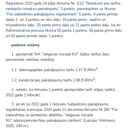
Regulatora 2010.gada 14.jūlija lēmuma Nr. 1/12 "
Noteikumi par tarifus
veidojošo izmaksu pamatojumu
"
3.punktu
, pamatojoties uz likuma
"
Par sabiedrisko pakalpojumu regulatoriem
"
5.pantu
,
9.panta
pirmās
daļas 1. un 3.punktu un otro daļu,
19.panta
pirmo, septīto un
trīspadsmito daļu,
20.panta
pirmo daļu un
21.panta
piekto daļu, kā arī
Administratīvā procesa likuma
55.panta
1.punktu,
56.panta
pirmo daļu
un
63.panta
pirmās daļas 1.punktu,
padome nolemj:
1. apstiprināt SIA "Jelgavas novada KU" šādus tarifus (bez
pievienotās vērtības nodokļa):
3
1.1. ūdensapgādes pakalpojumu tarifu 1,67 EUR/m
;
3
1.2. kanalizācijas pakalpojumu tarifu 1,98 EUR/m
;
2. noteikt, ka lēmuma 1.punktā apstiprinātie tarifi stājas spēkā
2022.gada 1.februārī;
3. atcelt no 2022.gada 1.februāra Sabiedrisko pakalpojumu
regulēšanas komisijas 2020.gada 21.decembra lēmumu Nr.185 "Par
sabiedrības ar ierobežotu atbildību "Jelgavas novada
KU" ūdenssaimniecības pakalpojumu tarifiem" (Latvijas Vēstnesis,
2020, 249.nr.).