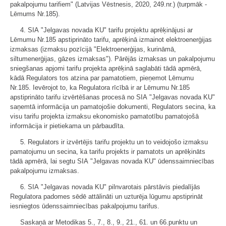
pakalpojumu tarifiem" (Latvijas Vēstnesis, 2020, 249.nr.) (turpmāk -
Lēmums Nr.185).
4. SIA "Jelgavas novada KU" tarifu projektu aprēķinājusi ar
Lēmumu Nr.185 apstiprināto tarifu, aprēķinā izmainot elektroenerģijas
izmaksas (izmaksu pozīcijā "Elektroenerģijas, kurināmā,
siltumenerģijas, gāzes izmaksas"). Pārējās izmaksas un pakalpojumu
sniegšanas apjomi tarifu projekta aprēķinā saglabāti tādā apmērā,
kādā Regulators tos atzina par pamatotiem, pieņemot Lēmumu
Nr.185. Ievērojot to, ka Regulatora rīcībā ir ar Lēmumu Nr.185
apstiprināto tarifu izvērtēšanas procesā no SIA "Jelgavas novada KU"
saņemtā informācija un pamatojošie dokumenti, Regulators secina, ka
visu tarifu projekta izmaksu ekonomisko pamatotību pamatojošā
informācija ir pietiekama un pārbaudīta.
5. Regulators ir izvērtējis tarifu projektu un to veidojošo izmaksu
pamatojumu un secina, ka tarifu projekts ir pamatots un aprēķināts
tādā apmērā, lai segtu SIA "Jelgavas novada KU" ūdenssaimniecības
pakalpojumu izmaksas.
6. SIA "Jelgavas novada KU" pilnvarotais pārstāvis piedalījās
Regulatora padomes sēdē attālināti un uzturēja lūgumu apstiprināt
iesniegtos ūdenssaimniecības pakalpojumu tarifus.
Saskaņā ar Metodikas 5., 7., 8., 9., 21., 61. un 66.punktu un