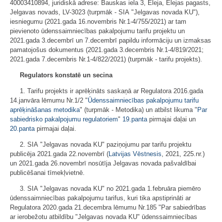
40003410894, juridiskā adrese: Bauskas iela 3, Eleja, Elejas pagasts,
Jelgavas novads, LV-3023 (turpmāk - SIA "Jelgavas novada KU"),
iesniegumu (2021.gada 16.novembris Nr.1-4/755/2021) ar tam
pievienoto ūdenssaimniecības pakalpojumu tarifu projektu un
2021.gada 3.decembrī un 7.decembrī papildu informāciju un izmaksas
pamatojošus dokumentus (2021.gada 3.decembris Nr.1-4/819/2021;
2021.gada 7.decembris Nr.1-4/822/2021) (turpmāk - tarifu projekts).
Regulators konstatē un secina
1. Tarifu projekts ir aprēķināts saskaņā ar Regulatora 2016.gada
14.janvāra lēmumu Nr.1/2 "
Ūdenssaimniecības pakalpojumu tarifu
aprēķināšanas metodika
" (turpmāk - Metodika) un atbilst likuma "
Par
sabiedrisko pakalpojumu regulatoriem
"
19.panta
pirmajai daļai un
20.panta
pirmajai daļai.
2. SIA "Jelgavas novada KU" paziņojumu par tarifu projektu
publicēja 2021.gada 22.novembrī (
Latvijas Vēstnesis
, 2021, 225.nr.)
un 2021.gada 26.novembrī nosūtīja Jelgavas novada pašvaldībai
publicēšanai tīmekļvietnē.
3. SIA "Jelgavas novada KU" no 2021.gada 1.februāra piemēro
ūdenssaimniecības pakalpojumu tarifus, kuri tika apstiprināti ar
Regulatora 2020.gada 21.decembra lēmumu Nr.185 "Par sabiedrības
ar ierobežotu atbildību "Jelgavas novada KU" ūdenssaimniecības