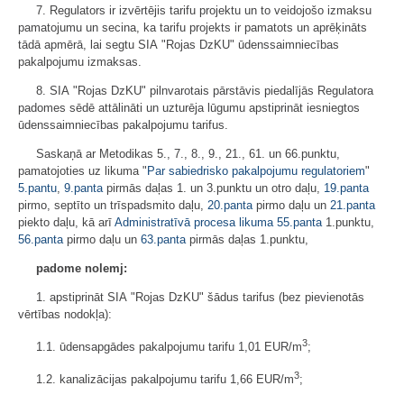
7. Regulators ir izvērtējis tarifu projektu un to veidojošo izmaksu
pamatojumu un secina, ka tarifu projekts ir pamatots un aprēķināts
tādā apmērā, lai segtu SIA "Rojas DzKU" ūdenssaimniecības
pakalpojumu izmaksas.
8. SIA "Rojas DzKU" pilnvarotais pārstāvis piedalījās Regulatora
padomes sēdē attālināti un uzturēja lūgumu apstiprināt iesniegtos
ūdenssaimniecības pakalpojumu tarifus.
Saskaņā ar Metodikas 5., 7., 8., 9., 21., 61. un 66.punktu,
pamatojoties uz likuma "
Par sabiedrisko pakalpojumu regulatoriem
"
5.pantu
,
9.panta
pirmās daļas 1. un 3.punktu un otro daļu,
19.panta
pirmo, septīto un trīspadsmito daļu,
20.panta
pirmo daļu un
21.panta
piekto daļu, kā arī
Administratīvā procesa likuma
55.panta
1.punktu,
56.panta
pirmo daļu un
63.panta
pirmās daļas 1.punktu,
padome nolemj:
1. apstiprināt SIA "Rojas DzKU" šādus tarifus (bez pievienotās
vērtības nodokļa):
3
1.1. ūdensapgādes pakalpojumu tarifu 1,01 EUR/m
;
3
1.2. kanalizācijas pakalpojumu tarifu 1,66 EUR/m
;