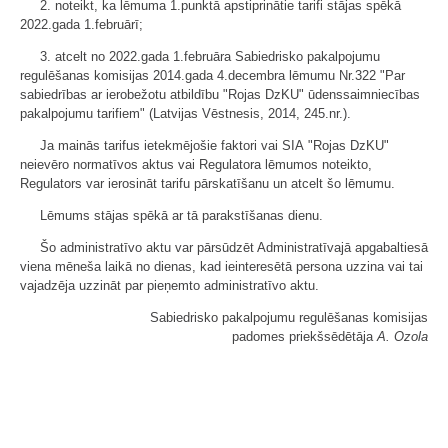
2. noteikt, ka lēmuma 1.punktā apstiprinātie tarifi stājas spēkā
2022.gada 1.februārī;
3. atcelt no 2022.gada 1.februāra Sabiedrisko pakalpojumu
regulēšanas komisijas 2014.gada 4.decembra lēmumu Nr.322 "Par
sabiedrības ar ierobežotu atbildību "Rojas DzKU" ūdenssaimniecības
pakalpojumu tarifiem" (Latvijas Vēstnesis, 2014, 245.nr.).
Ja mainās tarifus ietekmējošie faktori vai SIA "Rojas DzKU"
neievēro normatīvos aktus vai Regulatora lēmumos noteikto,
Regulators var ierosināt tarifu pārskatīšanu un atcelt šo lēmumu.
Lēmums stājas spēkā ar tā parakstīšanas dienu.
Šo administratīvo aktu var pārsūdzēt Administratīvajā apgabaltiesā
viena mēneša laikā no dienas, kad ieinteresētā persona uzzina vai tai
vajadzēja uzzināt par pieņemto administratīvo aktu.
Sabiedrisko pakalpojumu regulēšanas komisijas
padomes priekšsēdētāja
A. Ozola