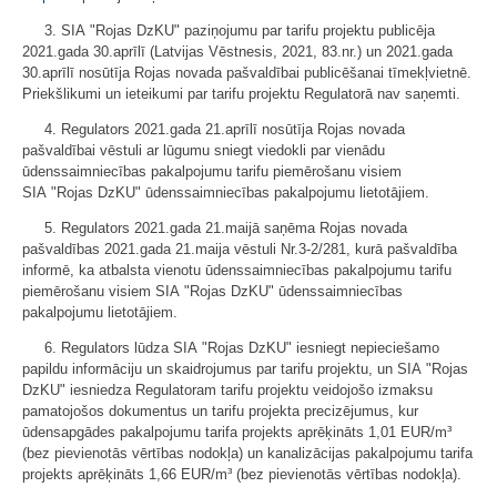
3. SIA "Rojas DzKU" paziņojumu par tarifu projektu publicēja
2021.gada 30.aprīlī (Latvijas Vēstnesis, 2021, 83.nr.) un 2021.gada
30.aprīlī nosūtīja Rojas novada pašvaldībai publicēšanai tīmekļvietnē.
Priekšlikumi un ieteikumi par tarifu projektu Regulatorā nav saņemti.
4. Regulators 2021.gada 21.aprīlī nosūtīja Rojas novada
pašvaldībai vēstuli ar lūgumu sniegt viedokli par vienādu
ūdenssaimniecības pakalpojumu tarifu piemērošanu visiem
SIA "Rojas DzKU" ūdenssaimniecības pakalpojumu lietotājiem.
5. Regulators 2021.gada 21.maijā saņēma Rojas novada
pašvaldības 2021.gada 21.maija vēstuli Nr.3-2/281, kurā pašvaldība
informē, ka atbalsta vienotu ūdenssaimniecības pakalpojumu tarifu
piemērošanu visiem SIA "Rojas DzKU" ūdenssaimniecības
pakalpojumu lietotājiem.
6. Regulators lūdza SIA "Rojas DzKU" iesniegt nepieciešamo
papildu informāciju un skaidrojumus par tarifu projektu, un SIA "Rojas
DzKU" iesniedza Regulatoram tarifu projektu veidojošo izmaksu
pamatojošos dokumentus un tarifu projekta precizējumus, kur
ūdensapgādes pakalpojumu tarifa projekts aprēķināts 1,01 EUR/m³
(bez pievienotās vērtības nodokļa) un kanalizācijas pakalpojumu tarifa
projekts aprēķināts 1,66 EUR/m³ (bez pievienotās vērtības nodokļa).