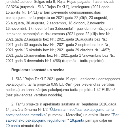
juridiskā adrese: Selgas iela 8, Roja, Rojas pagasts, Talsu novads,
LV-3264 (turpmāk - SIA "Rojas DzKU"), iesniegumu (2021.gada
16.aprīlis Nr. 1-4/11) ar tam pievienoto ūdenssaimniecības
pakalpojumu tarifu projektu un 2021.gada 22.jūlijā, 23.augustā,
26.augustā, 30.augustā, 2.septembrī, 18.oktobrī, 2.novembrī,
16.novembrī, 17.novembrī un 3.decembrī - papildu informāciju un
izmaksas pamatojošus dokumentus (2021.gada 22.jūlijs bez Nr.;
2021.gada 23.augusts bez Nr.; 2021.gada 26.augusts bez Nr.;
2021.gada 30.augusts bez Nr.; 2021.gada 2.septembris bez Nr.;
2021.gada 15.oktobris bez Nr.; 2021.gada 29.oktobris Nr.1-4/57;
2021.gada 16.novembris bez Nr.; 2021.gada 17.novembris bez Nr.;
2021.gada 3.decembris Nr.1-4/66) (turpmāk - tarifu projekts).
Regulators konstatē un secina
1. SIA "Rojas DzKU" 2021.gada 19.aprīlī iesniedza ūdensapgādes
pakalpojumu tarifa projektu 0,95 EUR/m³ (bez pievienotās vērtības
nodokļa) un kanalizācijas pakalpojumu tarifa projektu 1,42 EUR/m³
(bez pievienotās vērtības nodokļa).
2. Tarifu projekts ir aprēķināts saskaņā ar Regulatora 2016.gada
14.janvāra lēmumu Nr.1/2 "
Ūdenssaimniecības pakalpojumu tarifu
aprēķināšanas metodika
" (turpmāk - Metodika) un atbilst likuma "
Par
sabiedrisko pakalpojumu regulatoriem
"
19.panta
pirmajai daļai un
20.panta
pirmajai daļai.