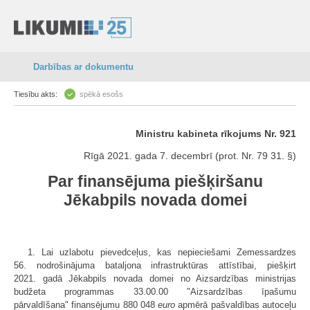
Darbības ar dokumentu
Tiesību akts:
spēkā esošs
Ministru kabineta rīkojums Nr. 921
Rīgā 2021. gada 7. decembrī (prot. Nr. 79 31. §)
Par finansējuma piešķiršanu
Jēkabpils novada domei
1. Lai uzlabotu pievedceļus, kas nepieciešami Zemessardzes
56. nodrošinājuma bataljona infrastruktūras attīstībai, piešķirt
2021. gadā Jēkabpils novada domei no Aizsardzības ministrijas
budžeta programmas 33.00.00 "Aizsardzības īpašumu
pārvaldīšana" finansējumu 880 048
euro
apmērā pašvaldības autoceļu