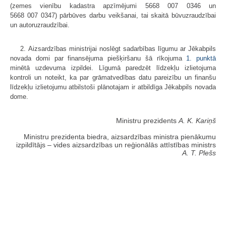
(zemes vienību kadastra apzīmējumi 5668 007 0346 un
5668 007 0347) pārbūves darbu veikšanai, tai skaitā būvuzraudzībai
un autoruzraudzībai.
2. Aizsardzības ministrijai noslēgt sadarbības līgumu ar Jēkabpils
novada domi par finansējuma piešķiršanu šā rīkojuma
1. punktā
minētā uzdevuma izpildei. Līgumā paredzēt līdzekļu izlietojuma
kontroli un noteikt, ka par grāmatvedības datu pareizību un finanšu
līdzekļu izlietojumu atbilstoši plānotajam ir atbildīga Jēkabpils novada
dome.
Ministru prezidents
A. K. Kariņš
Ministru prezidenta biedra, aizsardzības ministra pienākumu
izpildītājs ‒ vides aizsardzības un reģionālās attīstības ministrs
A. T. Plešs