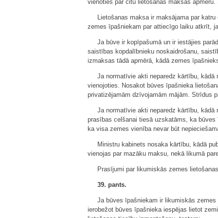
vienoties par citu lietošanas maksas apmēru
Lietošanas maksa ir maksājama par katru 
zemes īpašniekam par attiecīgo laiku atkrīt, 
Ja būve ir kopīpašumā un ir iestājies pa
saistības kopdalībnieku noskaidrošanu, saist
izmaksas tādā apmērā, kādā zemes īpašnieks v
Ja normatīvie akti neparedz kārtību, kād
vienojoties. Nosakot būves īpašnieka lietoš
privatizējamām dzīvojamām mājām. Strīdus par
Ja normatīvie akti neparedz kārtību, kādā
prasības celšanai tiesā uzskatāms, ka būves 
ka visa zemes vienība nevar būt nepieciešama
Ministru kabinets nosaka kārtību, kādā pu
vienojas par mazāku maksu, nekā likumā pared
Prasījumi par likumiskās zemes lietošanas 
39. pants.
Ja būves īpašniekam ir likumiskās zemes l
ierobežot būves īpašnieka iespējas lietot zemi