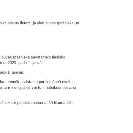
ves blakus lietām, ja vien būves īpašnieks un
n būves īpašnieka savstarpējo tiesisko
 ar 2023. gada 1. janvāri.
da 1. janvāri.
tība turpmāk atzīstama par lietošanā esošo
 ir vienojušies vai to ir noteikusi tiesa, šī
ašnieks ir publiska persona, šā likuma 38.,