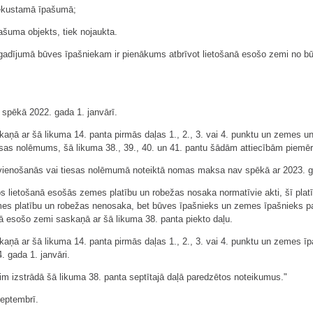
nekustamā īpašumā;
ašuma objekts, tiek nojaukta.
gadījumā būves īpašniekam ir pienākums atbrīvot lietošanā esošo zemi no bū
s spēkā 2022. gada 1. janvārī.
kaņā ar šā likuma 14. panta pirmās daļas 1., 2., 3. vai 4. punktu un zemes u
esas nolēmums, šā likuma 38., 39., 40. un 41. pantu šādām attiecībām piemēro
 vienošanās vai tiesas nolēmumā noteiktā nomas maksa nav spēkā ar 2023. ga
os lietošanā esošās zemes platību un robežas nosaka normatīvie akti, šī pla
es platību un robežas nenosaka, bet būves īpašnieks un zemes īpašnieks par to
ā esošo zemi saskaņā ar šā likuma 38. panta piekto daļu.
aņā ar šā likuma 14. panta pirmās daļas 1., 2., 3. vai 4. punktu un zemes īp
. gada 1. janvāri.
rim izstrādā šā likuma 38. panta septītajā daļā paredzētos noteikumus."
eptembrī.