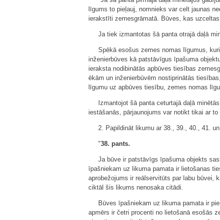
līgums to pieļauj, nomnieks var celt jaunas n
ierakstīti zemesgrāmatā. Būves, kas uzceltas
Ja tiek izmantotas šā panta otrajā daļā m
Spēkā esošus zemes nomas līgumus, kuri i
inženierbūves kā patstāvīgus īpašuma objekt
ieraksta nodibinātās apbūves tiesības zeme
ēkām un inženierbūvēm nostiprinātās tiesības,
līgumu uz apbūves tiesību, zemes nomas līgu
Izmantojot šā panta ceturtajā daļā minētā
iestāšanās, pārjaunojums var notikt tikai ar t
2. Papildināt likumu ar 38., 39., 40., 41. u
"
38. pants.
Ja būve ir patstāvīgs īpašuma objekts sas
īpašniekam uz likuma pamata ir lietošanas tie
aprobežojums ir reālservitūts par labu būvei, k
ciktāl šis likums nenosaka citādi.
Būves īpašniekam uz likuma pamata ir pi
apmērs ir četri procenti no lietošanā esošās