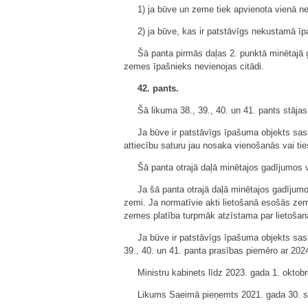
1) ja būve un zeme tiek apvienota vienā 
2) ja būve, kas ir patstāvīgs nekustamā īp
Šā panta pirmās daļas 2. punktā minētajā 
zemes īpašnieks nevienojas citādi.
42. pants.
Šā likuma 38., 39., 40. un 41. pants stāja
Ja būve ir patstāvīgs īpašuma objekts sas
attiecību saturu jau nosaka vienošanās vai ti
Šā panta otrajā daļā minētajos gadījumos
Ja šā panta otrajā daļā minētajos gadījum
zemi. Ja normatīvie akti lietošanā esošās zem
zemes platība turpmāk atzīstama par lietošan
Ja būve ir patstāvīgs īpašuma objekts sask
39., 40. un 41. panta prasības piemēro ar 2024
Ministru kabinets līdz 2023. gada 1. oktob
Likums Saeimā pieņemts 2021. gada 30. s