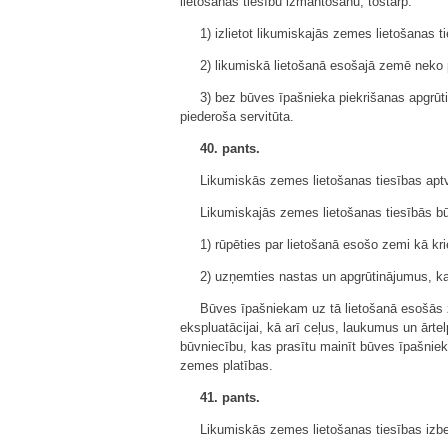
lietošanas tiesību izmantošanu, tostarp:
1) izlietot likumiskajās zemes lietošanas ti
2) likumiskā lietošanā esošajā zemē neko 
3) bez būves īpašnieka piekrišanas apgrūti
piederoša servitūta.
40. pants.
Likumiskās zemes lietošanas tiesības aptv
Likumiskajās zemes lietošanas tiesībās b
1) rūpēties par lietošanā esošo zemi kā k
2) uzņemties nastas un apgrūtinājumus, kas
Būves īpašniekam uz tā lietošanā esošās 
ekspluatācijai, kā arī ceļus, laukumus un ārt
būvniecību, kas prasītu mainīt būves īpašnie
zemes platības.
41. pants.
Likumiskās zemes lietošanas tiesības izbe