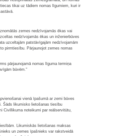
tiecas tikai uz tādiem nomas līgumiem, kuri ir
sastāvā.
z iznomātās zemes nedzīvojamās ēkas vai
uzceltas nedzīvojamās ēkas un inženierbūves
mata uzceltajām patstāvīgajām nedzīvojamām
t to pirmtiesību. Pārjaunojot zemes nomas
 pirms pārjaunojamā nomas līguma termiņa
stāvīgām būvēm."
s apvienošanai vienā īpašumā ar zemi būves
. Šāds likumisko lietošanas tiesību
i Civillikuma noteikumi par reālservitūtu,
iesībām. Likumiskās lietošanas maksas
nieks un zemes īpašnieks var rakstveidā