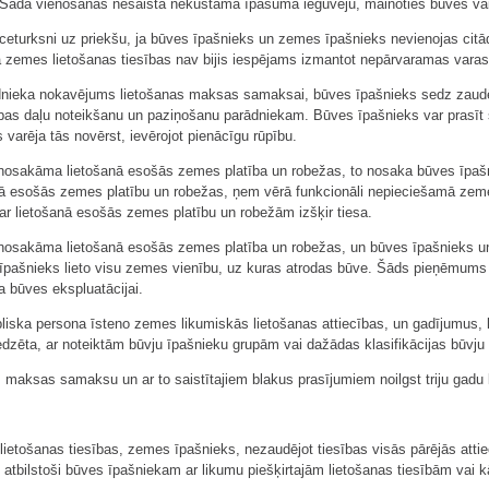
. Šāda vienošanās nesaista nekustamā īpašuma ieguvēju, mainoties būves v
ceturksni uz priekšu, ja būves īpašnieks un zemes īpašnieks nevienojas ci
ja zemes lietošanas tiesības nav bijis iespējams izmantot nepārvaramas varas
rādnieka nokavējums lietošanas maksas samaksai, būves īpašnieks sedz zaud
ības daļu noteikšanu un paziņošanu parādniekam. Būves īpašnieks var prasī
arēja tās novērst, ievērojot pienācīgu rūpību.
ā nosakāma lietošanā esošās zemes platība un robežas, to nosaka būves īpaš
anā esošās zemes platību un robežas, ņem vērā funkcionāli nepieciešamā zem
 lietošanā esošās zemes platību un robežām izšķir tiesa.
 nosakāma lietošanā esošās zemes platība un robežas, un būves īpašnieks un
īpašnieks lieto visu zemes vienību, uz kuras atrodas būve. Šāds pieņēmums 
 būves ekspluatācijai.
bliska persona īsteno zemes likumiskās lietošanas attiecības, un gadījumus
zēta, ar noteiktām būvju īpašnieku grupām vai dažādas klasifikācijas būvju 
maksas samaksu un ar to saistītajiem blakus prasījumiem noilgst triju gadu 
ietošanas tiesības, zemes īpašnieks, nezaudējot tiesības visās pārējās attie
 atbilstoši būves īpašniekam ar likumu piešķirtajām lietošanas tiesībām vai k