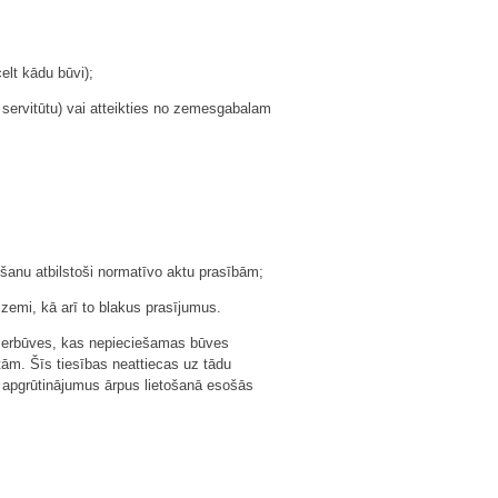
elt kādu būvi);
 servitūtu) vai atteikties no zemesgabalam
šanu atbilstoši normatīvo aktu prasībām;
zemi, kā arī to blakus prasījumus.
nierbūves, kas nepieciešamas būves
tām. Šīs tiesības neattiecas uz tādu
 apgrūtinājumus ārpus lietošanā esošās