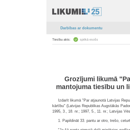
Darbības ar dokumentu
Tiesību akts:
spēkā esošs
Grozījumi likumā "Pa
mantojuma tiesību un l
Izdarīt likumā "Par atjaunotā Latvijas Rep
kārtību" (Latvijas Republikas Augstākās Padom
1995, 3., 18. nr.; 1997, 5., 11. nr.; Latvijas V
1. Papildināt 33. pantu ar otro, trešo, cetu
"Ja šā panta pirmajā daļā minētajos gadī