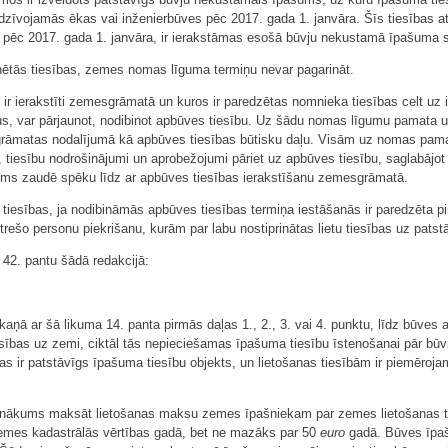
edzīvojamās ēkas vai inženierbūves pēc 2017. gada 1. janvāra. Šīs tiesības at
 pēc 2017. gada 1. janvāra, ir ierakstāmas esošā būvju nekustamā īpašuma 
inētās tiesības, zemes nomas līguma termiņu nevar pagarināt.
r ierakstīti zemesgrāmatā un kuros ir paredzētas nomnieka tiesības celt u
us, var pārjaunot, nodibinot apbūves tiesību. Uz šādu nomas līgumu pamata 
sgrāmatas nodalījumā kā apbūves tiesības būtisku daļu. Visām uz nomas pa
 tiesību nodrošinājumi un aprobežojumi pāriet uz apbūves tiesību, saglabājo
ms zaudē spēku līdz ar apbūves tiesības ierakstīšanu zemesgrāmatā.
s tiesības, ja nodibināmās apbūves tiesības termiņa iestāšanās ir paredzēta
o trešo personu piekrišanu, kurām par labu nostiprinātas lietu tiesības uz pat
n 42. pantu šādā redakcijā:
kaņā ar šā likuma 14. panta pirmās daļas 1., 2., 3. vai 4. punktu, līdz būve
sības uz zemi, ciktāl tās nepieciešamas īpašuma tiesību īstenošanai pār būvi
as ir patstāvīgs īpašuma tiesību objekts, un lietošanas tiesībām ir piemērojam
enākums maksāt lietošanas maksu zemes īpašniekam par zemes lietošanas t
 zemes kadastrālās vērtības gadā, bet ne mazāks par 50
euro
gadā. Būves īpaš