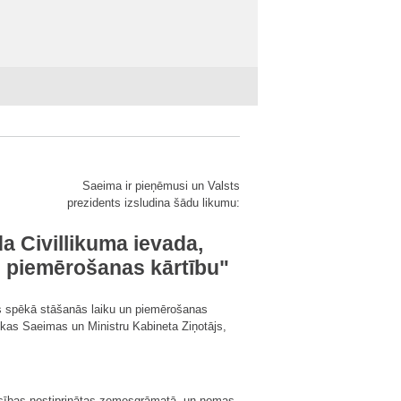
Saeima ir pieņēmusi un Valsts
prezidents izsludina šādu likumu:
a Civillikuma ievada,
n piemērošanas kārtību"
ļas spēkā stāšanās laiku un piemērošanas
likas Saeimas un Ministru Kabineta Ziņotājs,
iesības nostiprinātas zemesgrāmatā, un nomas