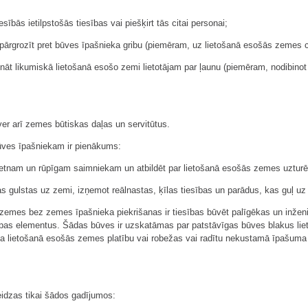
esībās ietilpstošās tiesības vai piešķirt tās citai personai;
pārgrozīt pret būves īpašnieka gribu (piemēram, uz lietošanā esošās zemes c
nāt likumiskā lietošanā esošo zemi lietotājam par ļaunu (piemēram, nodibinot
er arī zemes būtiskas daļas un servitūtus.
ūves īpašniekam ir pienākums:
rietnam un rūpīgam saimniekam un atbildēt par lietošanā esošās zemes uzturē
 gulstas uz zemi, izņemot reālnastas, ķīlas tiesības un parādus, kas guļ uz 
zemes bez zemes īpašnieka piekrišanas ir tiesības būvēt palīgēkas un inže
elpas elementus. Šādas būves ir uzskatāmas par patstāvīgas būves blakus lie
ka lietošanā esošās zemes platību vai robežas vai radītu nekustamā īpašuma
idzas tikai šādos gadījumos: