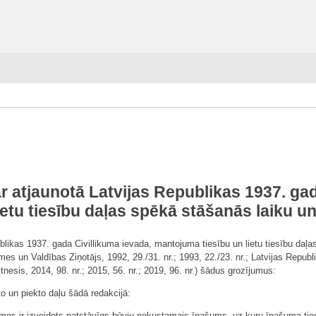
r atjaunotā Latvijas Republikas 1937. gad
ietu tiesību daļas spēkā stāšanās laiku u
ublikas 1937. gada Civillikuma ievada, mantojuma tiesību un lietu tiesību da
es un Valdības Ziņotājs, 1992, 29./31. nr.; 1993, 22./23. nr.; Latvijas Repub
ēstnesis, 2014, 98. nr.; 2015, 56. nr.; 2019, 96. nr.) šādus grozījumus:
rto un piekto daļu šādā redakcijā:
jumos ir izveidots patstāvīgs būvju nekustamais īpašums, uz kuru īpašuma t