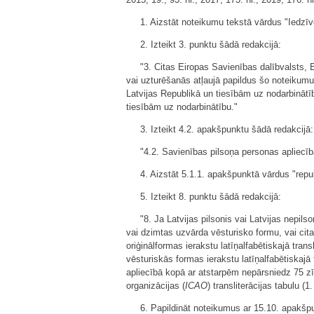
1. Aizstāt noteikumu tekstā vārdus "Iedzīvo
2. Izteikt 3. punktu šādā redakcijā:
"3. Citas Eiropas Savienības dalībvalsts,
vai uzturēšanās atļaujā papildus šo noteikumu 
Latvijas Republikā un tiesībām uz nodarbināt
tiesībām uz nodarbinātību."
3. Izteikt 4.2. apakšpunktu šādā redakcijā:
"4.2. Savienības pilsoņa personas apliecī
4. Aizstāt 5.1.1. apakšpunktā vārdus "repub
5. Izteikt 8. punktu šādā redakcijā:
"8. Ja Latvijas pilsonis vai Latvijas nepil
vai dzimtas uzvārda vēsturisko formu, vai cita
oriģinālformas ierakstu latīņalfabētiskajā tra
vēsturiskās formas ierakstu latīņalfabētiskajā
apliecībā kopā ar atstarpēm nepārsniedz 75 zī
organizācijas (
ICAO
) transliterācijas tabulu (1
6. Papildināt noteikumus ar 15.10. apakšp