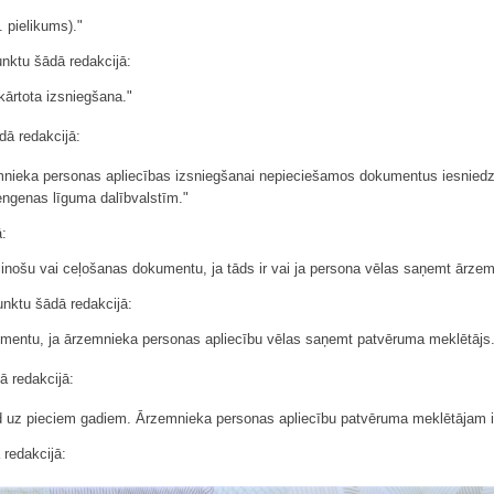
 pielikums)."
unktu šādā redakcijā:
kārtota izsniegšana."
ā redakcijā:
mnieka personas apliecības izsniegšanai nepieciešamos dokumentus iesniedz va
engenas līguma dalībvalstīm."
ā:
ecinošu vai ceļošanas dokumentu, ja tāds ir vai ja persona vēlas saņemt ārze
unktu šādā redakcijā:
mentu, ja ārzemnieka personas apliecību vēlas saņemt patvēruma meklētājs.
 redakcijā:
 uz pieciem gadiem. Ārzemnieka personas apliecību patvēruma meklētājam i
 redakcijā: