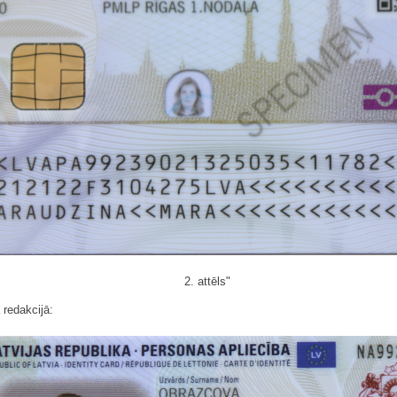
2. attēls"
 redakcijā: