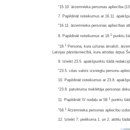
"15.10. ārzemnieka personas apliecība (13.
7. Papildināt noteikumus ar 16.11. apakšp
"16.11. ārzemnieka personas apliecības at
1
8. Papildināt noteikumus ar 18.
punktu šād
1
"18.
Persona, kura uzturas ārvalstī, ārze
Latvijas pārstāvniecībā, kura atrodas ārpus Š
9. Izteikt 23.5. apakšpunktu šādā redakcij
"23.5. citas valsts izsniegtu personu apli
10. Papildināt noteikumus ar 23.8. apakšp
"23.8. patvēruma meklētāja personas doku
1
11. Papildināt IV nodaļu ar 58.
punktu šādā
1
"58.
Ārzemnieka personas apliecību izdod
12. Izteikt 7. pielikuma 1. un 2. attēlu šādā