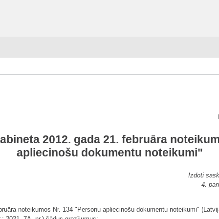
kabineta 2012. gada 21. februāra noteiku
apliecinošu dokumentu noteikumi"
Izdoti sas
4. pan
ebruāra noteikumos Nr. 134 "Personu apliecinošu dokumentu noteikumi" (Latvija
r.; 2021, 7A. nr.) šādus grozījumus: