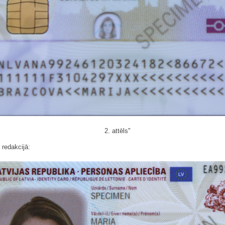
2. attēls"
 redakcijā: