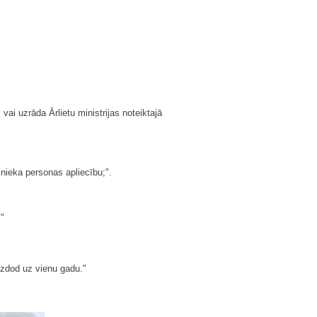
i uzrāda Ārlietu ministrijas noteiktajā
mnieka personas apliecību;".
"
zdod uz vienu gadu."