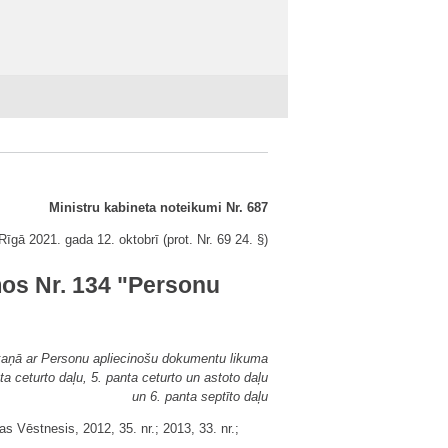
Ministru kabineta noteikumi Nr. 687
Rīgā 2021. gada 12. oktobrī (prot. Nr. 69 24. §)
mos Nr. 134 "Personu
kaņā ar Personu apliecinošu dokumentu likuma
ta ceturto daļu, 5. panta ceturto un astoto daļu
un 6. panta septīto daļu
s Vēstnesis, 2012, 35. nr.; 2013, 33. nr.;