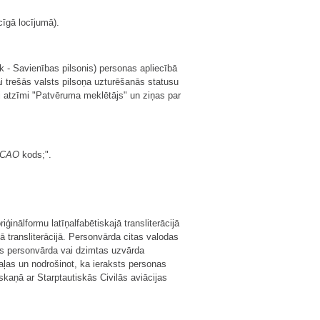
cīgā locījumā).
 - Savienības pilsonis) personas apliecībā
i trešās valsts pilsoņa uzturēšanās statusu
j atzīmi "Patvēruma meklētājs" un ziņas par
ICAO
kods;".
ģinālformu latīņalfabētiskajā transliterācijā
 transliterācijā. Personvārda citas valodas
odas personvārda vai dzimtas uzvārda
daļas un nodrošinot, ka ieraksts personas
skaņā ar Starptautiskās Civilās aviācijas