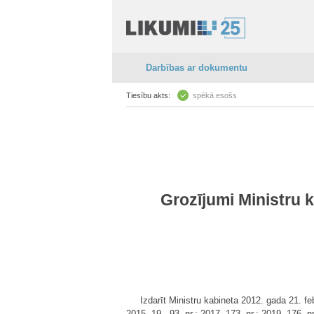
Darbības ar dokumentu
Tiesību akts:
spēkā esošs
Grozījumi Ministru 
Izdarīt Ministru kabineta 2012. gada 21. f
2015, 19., 93. nr.; 2017, 173. nr.; 2019, 176. n