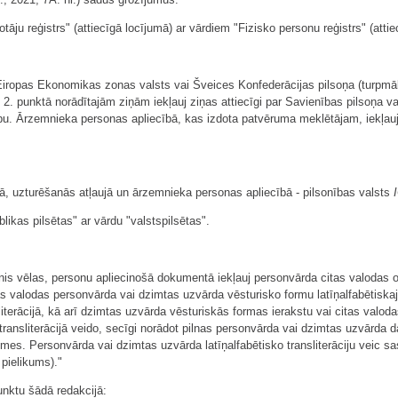
tāju reģistrs" (attiecīgā locījumā) ar vārdiem "Fizisko personu reģistrs" (attie
 Eiropas Ekonomikas zonas valsts vai Šveices Konfederācijas pilsoņa (turpmāk
2. punktā norādītajām ziņām iekļauj ziņas attiecīgi par Savienības pilsoņa va
ību. Ārzemnieka personas apliecībā, kas izdota patvēruma meklētājam, iekļau
bā, uzturēšanās atļaujā un ārzemnieka personas apliecībā - pilsonības valsts
likas pilsētas" ar vārdu "valstspilsētas".
sonis vēlas, personu apliecinošā dokumentā iekļauj personvārda citas valodas ori
s valodas personvārda vai dzimtas uzvārda vēsturisko formu latīņalfabētiskajā
nsliterācijā, kā arī dzimtas uzvārda vēsturiskās formas ierakstu vai citas val
 transliterācijā veido, secīgi norādot pilnas personvārda vai dzimtas uzvārda 
mes. Personvārda vai dzimtas uzvārda latīņalfabētisko transliterāciju veic sa
. pielikums)."
unktu šādā redakcijā: