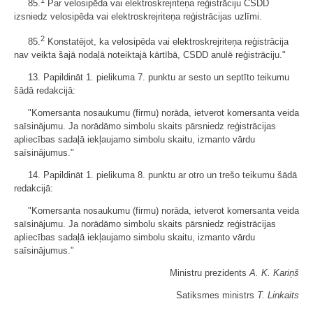
85.
Par velosipēda vai elektroskrejriteņa reģistrāciju CSDD
izsniedz velosipēda vai elektroskrejriteņa reģistrācijas uzlīmi.
2
85.
Konstatējot, ka velosipēda vai elektroskrejriteņa reģistrācija
nav veikta šajā nodaļā noteiktajā kārtībā, CSDD anulē reģistrāciju."
13. Papildināt 1. pielikuma 7. punktu ar sesto un septīto teikumu
šādā redakcijā:
"Komersanta nosaukumu (firmu) norāda, ietverot komersanta veida
saīsinājumu. Ja norādāmo simbolu skaits pārsniedz reģistrācijas
apliecības sadaļā iekļaujamo simbolu skaitu, izmanto vārdu
saīsinājumus."
14. Papildināt 1. pielikuma 8. punktu ar otro un trešo teikumu šādā
redakcijā:
"Komersanta nosaukumu (firmu) norāda, ietverot komersanta veida
saīsinājumu. Ja norādāmo simbolu skaits pārsniedz reģistrācijas
apliecības sadaļā iekļaujamo simbolu skaitu, izmanto vārdu
saīsinājumus."
Ministru prezidents
A. K. Kariņš
Satiksmes ministrs
T. Linkaits