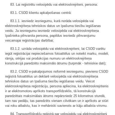
83. Lai reģistrētu velosipēdu vai elektroskrejriteni, persona:
83.1. CSDD klientu apkalpošanas centrā:
83.1.1. iesniedz iesniegumu, kurā norāda velosipēda vai
elektroskrejriteņa tehniskos datus un īpašuma tiesību iegūšanas
veidu. Ja iesniegumu iesniedz velosipēda vai elektroskrejriteņa
īpašnieka pilnvarota persona, papildus iesniedz pilnvarojumu
veicamajai reģistrācijas darbībai;
83.1.2. uzrāda velosipēdu vai elektroskrejriteni, lai CSDD varētu
iegūt reģistrācijai nepieciešamos fotoattēlus un noteikt marku, modeli,
rāmja, sērijas vai produkcijas numuru un elektroskrejriteņa
konstrukcijā paredzēto maksimālo ātrumu (turpmāk - tehniskie dati);
83.2. CSDD e-pakalpojumos noformē iesniegumu, pievieno CSDD
reģistrā fotoattēlus un deklarē velosipēda vai elektroskrejriteņa
tehniskos datus un īpašuma tiesību iegūšanas veidu. Veicot
elektroskrejriteņa reģistrāciju, persona apliecina, ka elektroskrejritenis
ir ar elektromotoru aprīkots transportlīdzeklis, tā konstrukcijā
paredzētais maksimālais ātrums nepārsniedz 25 kilometrus stundā,
tam nav pedāļu, tas paredzēts vienam cilvēkam un ir aprīkots ar stūri
vai roku atbalstu, kas ir mehāniski savienots ar kāju atbalsta virsmu.
84. Transportlīdzekļu reģistrā par velosipēdu vai elektroskrejriteni