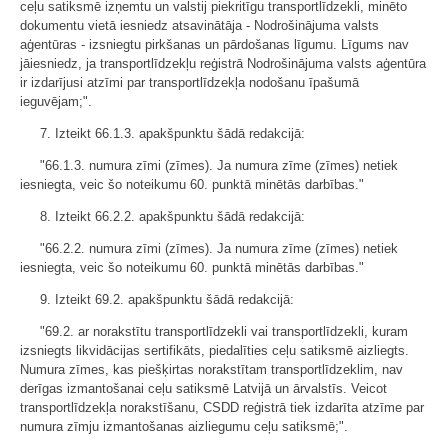
ceļu satiksmē izņemtu un valstij piekritīgu transportlīdzekli, minēto
dokumentu vietā iesniedz atsavinātāja - Nodrošinājuma valsts
aģentūras - izsniegtu pirkšanas un pārdošanas līgumu. Līgums nav
jāiesniedz, ja transportlīdzekļu reģistrā Nodrošinājuma valsts aģentūra
ir izdarījusi atzīmi par transportlīdzekļa nodošanu īpašumā
ieguvējam;".
7. Izteikt 66.1.3. apakšpunktu šādā redakcijā:
"66.1.3. numura zīmi (zīmes). Ja numura zīme (zīmes) netiek
iesniegta, veic šo noteikumu 60. punktā minētās darbības."
8. Izteikt 66.2.2. apakšpunktu šādā redakcijā:
"66.2.2. numura zīmi (zīmes). Ja numura zīme (zīmes) netiek
iesniegta, veic šo noteikumu 60. punktā minētās darbības."
9. Izteikt 69.2. apakšpunktu šādā redakcijā:
"69.2. ar norakstītu transportlīdzekli vai transportlīdzekli, kuram
izsniegts likvidācijas sertifikāts, piedalīties ceļu satiksmē aizliegts.
Numura zīmes, kas piešķirtas norakstītam transportlīdzeklim, nav
derīgas izmantošanai ceļu satiksmē Latvijā un ārvalstīs. Veicot
transportlīdzekļa norakstīšanu, CSDD reģistrā tiek izdarīta atzīme par
numura zīmju izmantošanas aizliegumu ceļu satiksmē;".