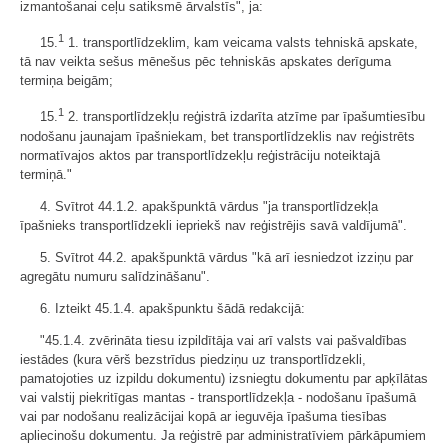
izmantošanai ceļu satiksmē ārvalstīs", ja:
1
15.
1. transportlīdzeklim, kam veicama valsts tehniskā apskate,
tā nav veikta sešus mēnešus pēc tehniskās apskates derīguma
termiņa beigām;
1
15.
2. transportlīdzekļu reģistrā izdarīta atzīme par īpašumtiesību
nodošanu jaunajam īpašniekam, bet transportlīdzeklis nav reģistrēts
normatīvajos aktos par transportlīdzekļu reģistrāciju noteiktajā
termiņā."
4. Svītrot 44.1.2. apakšpunktā vārdus "ja transportlīdzekļa
īpašnieks transportlīdzekli iepriekš nav reģistrējis savā valdījumā".
5. Svītrot 44.2. apakšpunktā vārdus "kā arī iesniedzot izziņu par
agregātu numuru salīdzināšanu".
6. Izteikt 45.1.4. apakšpunktu šādā redakcijā:
"45.1.4. zvērināta tiesu izpildītāja vai arī valsts vai pašvaldības
iestādes (kura vērš bezstrīdus piedziņu uz transportlīdzekli,
pamatojoties uz izpildu dokumentu) izsniegtu dokumentu par apķīlātas
vai valstij piekritīgas mantas - transportlīdzekļa - nodošanu īpašumā
vai par nodošanu realizācijai kopā ar ieguvēja īpašuma tiesības
apliecinošu dokumentu. Ja reģistrē par administratīviem pārkāpumiem