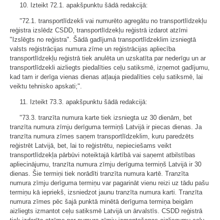
10. Izteikt 72.1. apakšpunktu šādā redakcijā:
"72.1. transportlīdzekli vai numurēto agregātu no transportlīdzekļu
reģistra izslēdz CSDD, transportlīdzekļu reģistrā izdarot atzīmi
"Izslēgts no reģistra". Šādā gadījumā transportlīdzeklim izsniegtā
valsts reģistrācijas numura zīme un reģistrācijas apliecība
transportlīdzekļu reģistrā tiek anulēta un uzskatīta par nederīgu un ar
transportlīdzekli aizliegts piedalīties ceļu satiksmē, izņemot gadījumu,
kad tam ir derīga vienas dienas atļauja piedalīties ceļu satiksmē, lai
veiktu tehnisko apskati;".
11. Izteikt 73.3. apakšpunktu šādā redakcijā:
"73.3. tranzīta numura karte tiek izsniegta uz 30 dienām, bet
tranzīta numura zīmju derīguma termiņš Latvijā ir piecas dienas. Ja
tranzīta numura zīmes saņem transportlīdzeklim, kuru paredzēts
reģistrēt Latvijā, bet, lai to reģistrētu, nepieciešams veikt
transportlīdzekļa pārbūvi noteiktajā kārtībā vai saņemt atbilstības
apliecinājumu, tranzīta numura zīmju derīguma termiņš Latvijā ir 30
dienas. Šie termiņi tiek norādīti tranzīta numura kartē. Tranzīta
numura zīmju derīguma termiņu var pagarināt vienu reizi uz tādu pašu
termiņu kā iepriekš, izsniedzot jaunu tranzīta numura karti. Tranzīta
numura zīmes pēc šajā punktā minētā derīguma termiņa beigām
aizliegts izmantot ceļu satiksmē Latvijā un ārvalstīs. CSDD reģistrā