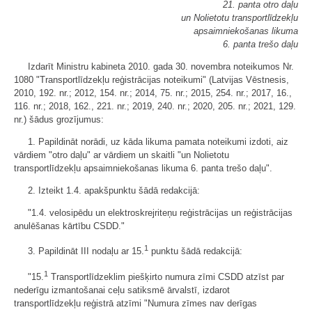
21. panta otro daļu
un Nolietotu transportlīdzekļu
apsaimniekošanas likuma
6. panta trešo daļu
Izdarīt Ministru kabineta 2010. gada 30. novembra noteikumos Nr.
1080 "Transportlīdzekļu reģistrācijas noteikumi" (Latvijas Vēstnesis,
2010, 192. nr.; 2012, 154. nr.; 2014, 75. nr.; 2015, 254. nr.; 2017, 16.,
116. nr.; 2018, 162., 221. nr.; 2019, 240. nr.; 2020, 205. nr.; 2021, 129.
nr.) šādus grozījumus:
1. Papildināt norādi, uz kāda likuma pamata noteikumi izdoti, aiz
vārdiem "otro daļu" ar vārdiem un skaitli "un Nolietotu
transportlīdzekļu apsaimniekošanas likuma 6. panta trešo daļu".
2. Izteikt 1.4. apakšpunktu šādā redakcijā:
"1.4. velosipēdu un elektroskrejriteņu reģistrācijas un reģistrācijas
anulēšanas kārtību CSDD."
1
3. Papildināt III nodaļu ar 15.
punktu šādā redakcijā:
1
"15.
Transportlīdzeklim piešķirto numura zīmi CSDD atzīst par
nederīgu izmantošanai ceļu satiksmē ārvalstī, izdarot
transportlīdzekļu reģistrā atzīmi "Numura zīmes nav derīgas