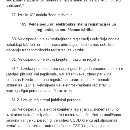
tiek izdarīta atzīme par numura zīmju izmantošanas aizliegumu ceļu
satiksmē;".
12. Izteikt XV nodaļu šādā redakcijā:
"
XV. Velosipēdu un elektroskrejriteņu reģistrācijas un
reģistrācijas anulēšanas kārtība
80. Velosipēda un elektroskrejriteņa reģistrāciju veic šajā nodaļā
noteiktajā kārtībā, un tiem nepiemēro šajos noteikumos noteikto
vispārējo transportlīdzekļu reģistrācijas kārtību.
81. Velosipēdu un elektroskrejriteni īpašumā reģistrē:
81.1. fiziskai personai, kura sasniegusi 16 gadu vecumu un kura ir
Latvijas pilsonis vai nepilsonis, vai ārzemnieks, ziņas par kuru
iekļautas Fizisko personu reģistrā un kuram ir tiesisks pamats
uzturēties Latvijā. Velosipēda vai elektroskrejriteņa reģistrāciju
nepilngadīgai personai veic tās aizbildnis;
81.2. Latvijā reģistrētai juridiskai personai.
82. Velosipēda vai elektroskrejriteņa reģistrāciju, noņemšanu no
uzskaites sakarā ar īpašumtiesību maiņu vai reģistrācijas anulēšanu
persona var veikt, personīgi vēršoties CSDD klientu apkalpošanas
centrā vai elektroniski, autentificējoties CSDD e-pakalpojumos.