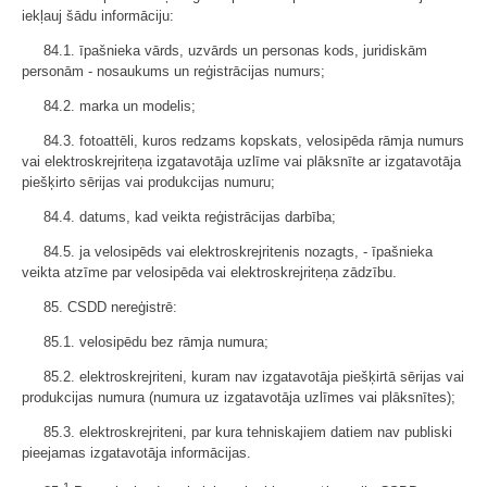
iekļauj šādu informāciju:
84.1. īpašnieka vārds, uzvārds un personas kods, juridiskām
personām - nosaukums un reģistrācijas numurs;
84.2. marka un modelis;
84.3. fotoattēli, kuros redzams kopskats, velosipēda rāmja numurs
vai elektroskrejriteņa izgatavotāja uzlīme vai plāksnīte ar izgatavotāja
piešķirto sērijas vai produkcijas numuru;
84.4. datums, kad veikta reģistrācijas darbība;
84.5. ja velosipēds vai elektroskrejritenis nozagts, - īpašnieka
veikta atzīme par velosipēda vai elektroskrejriteņa zādzību.
85. CSDD nereģistrē:
85.1. velosipēdu bez rāmja numura;
85.2. elektroskrejriteni, kuram nav izgatavotāja piešķirtā sērijas vai
produkcijas numura (numura uz izgatavotāja uzlīmes vai plāksnītes);
85.3. elektroskrejriteni, par kura tehniskajiem datiem nav publiski
pieejamas izgatavotāja informācijas.
1