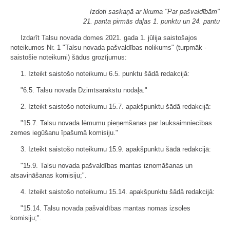
Izdoti saskaņā ar likuma "Par pašvaldībām"
21. panta pirmās daļas 1. punktu un 24. pantu
Izdarīt Talsu novada domes 2021. gada 1. jūlija saistošajos
noteikumos Nr. 1 "Talsu novada pašvaldības nolikums" (turpmāk -
saistošie noteikumi) šādus grozījumus:
1. Izteikt saistošo noteikumu 6.5. punktu šādā redakcijā:
"6.5. Talsu novada Dzimtsarakstu nodaļa."
2. Izteikt saistošo noteikumu 15.7. apakšpunktu šādā redakcijā:
"15.7. Talsu novada lēmumu pieņemšanas par lauksaimniecības
zemes iegūšanu īpašumā komisiju."
3. Izteikt saistošo noteikumu 15.9. apakšpunktu šādā redakcijā:
"15.9. Talsu novada pašvaldības mantas iznomāšanas un
atsavināšanas komisiju;".
4. Izteikt saistošo noteikumu 15.14. apakšpunktu šādā redakcijā:
"15.14. Talsu novada pašvaldības mantas nomas izsoles
komisiju;".