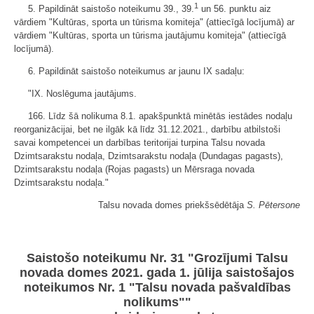
1
5. Papildināt saistošo noteikumu 39., 39.
un 56. punktu aiz
vārdiem "Kultūras, sporta un tūrisma komiteja" (attiecīgā locījumā) ar
vārdiem "Kultūras, sporta un tūrisma jautājumu komiteja" (attiecīgā
locījumā).
6. Papildināt saistošo noteikumus ar jaunu IX sadaļu:
"IX. Noslēguma jautājums.
166. Līdz šā nolikuma 8.1. apakšpunktā minētās iestādes nodaļu
reorganizācijai, bet ne ilgāk kā līdz 31.12.2021., darbību atbilstoši
savai kompetencei un darbības teritorijai turpina Talsu novada
Dzimtsarakstu nodaļa, Dzimtsarakstu nodaļa (Dundagas pagasts),
Dzimtsarakstu nodaļa (Rojas pagasts) un Mērsraga novada
Dzimtsarakstu nodaļa."
Talsu novada domes priekšsēdētāja
S. Pētersone
Saistošo noteikumu Nr. 31 "Grozījumi Talsu
novada domes 2021. gada 1. jūlija saistošajos
noteikumos Nr. 1 "Talsu novada pašvaldības
nolikums""