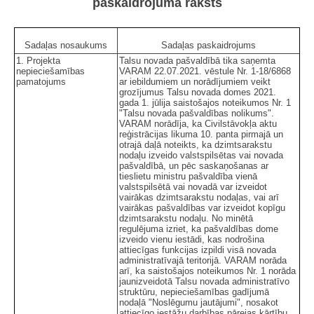
paskaidrojuma raksts
Sadaļas nosaukums
Sadaļas paskaidrojums
1. Projekta
Talsu novada pašvaldībā tika saņemta
nepieciešamības
VARAM 22.07.2021. vēstule Nr. 1-18/6868
pamatojums
ar iebildumiem un norādījumiem veikt
grozījumus Talsu novada domes 2021.
gada 1. jūlija saistošajos noteikumos Nr. 1
"Talsu novada pašvaldības nolikums".
VARAM norādīja, ka Civilstāvokļa aktu
reģistrācijas likuma 10. panta pirmajā un
otrajā daļā noteikts, ka dzimtsarakstu
nodaļu izveido valstspilsētas vai novada
pašvaldībā, un pēc saskaņošanas ar
tieslietu ministru pašvaldība vienā
valstspilsētā vai novadā var izveidot
vairākas dzimtsarakstu nodaļas, vai arī
vairākas pašvaldības var izveidot kopīgu
dzimtsarakstu nodaļu. No minētā
regulējuma izriet, ka pašvaldības dome
izveido vienu iestādi, kas nodrošina
attiecīgas funkcijas izpildi visā novada
administratīvajā teritorijā. VARAM norāda
arī, ka saistošajos noteikumos Nr. 1 norāda
jaunizveidotā Talsu novada administratīvo
struktūru, nepieciešamības gadījumā
nodaļā "Noslēgumu jautājumi", nosakot
attiecīgo iestāžu darbības pārejas kārtību,