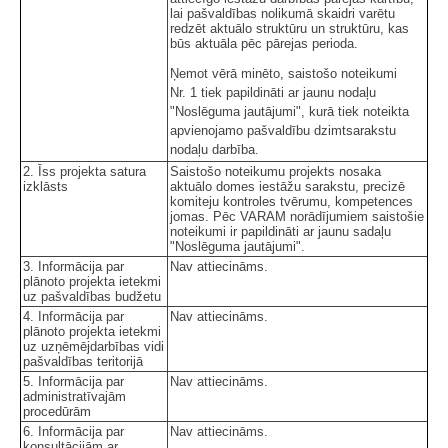
lai pašvaldības nolikumā skaidri varētu
redzēt aktuālo struktūru un struktūru, kas
būs aktuāla pēc pārejas perioda.
Ņemot vērā minēto, saistošo noteikumi
Nr. 1 tiek papildināti ar jaunu nodaļu
"Noslēguma jautājumi", kurā tiek noteikta
apvienojamo pašvaldību dzimtsarakstu
nodaļu darbība.
2. Īss projekta satura
Saistošo noteikumu projekts nosaka
izklāsts
aktuālo domes iestāžu sarakstu, precizē
komiteju kontroles tvērumu, kompetences
jomas. Pēc VARAM norādījumiem saistošie
noteikumi ir papildināti ar jaunu sadaļu
"Noslēguma jautājumi".
3. Informācija par
Nav attiecināms.
plānoto projekta ietekmi
uz pašvaldības budžetu
4. Informācija par
Nav attiecināms.
plānoto projekta ietekmi
uz uzņēmējdarbības vidi
pašvaldības teritorijā
5. Informācija par
Nav attiecināms.
administratīvajām
procedūrām
6. Informācija par
Nav attiecināms.
konsultācijām ar