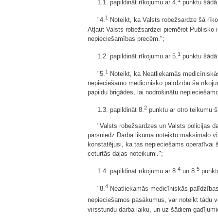
1
1.1. papildināt rīkojumu ar 4.
punktu šādā 
1
"4.
Noteikt, ka Valsts robežsardze šā rīk
Atļaut Valsts robežsardzei piemērot Publisko 
nepieciešamības precēm.";
1
1.2. papildināt rīkojumu ar 5.
punktu šādā 
1
"5.
Noteikt, ka Neatliekamās medicīniskās
nepieciešamo medicīnisko palīdzību šā rīkoju
papildu brigādes, lai nodrošinātu nepieciešamo
2
1.3. papildināt 8.
punktu ar otro teikumu š
"Valsts robežsardzes un Valsts policijas d
pārsniedz Darba likumā noteikto maksimālo virs
konstatējusi, ka tas nepieciešams operatīvai
ceturtās daļas noteikumi.";
4
5
1.4. papildināt rīkojumu ar 8.
un 8.
punktu
4
"8.
Neatliekamās medicīniskās palīdzības d
nepieciešamos pasākumus, var noteikt tādu vi
virsstundu darba laiku, un uz šādiem gadījumi