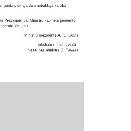
 panta piektajā daļā noteiktajā kārtībā
mas Prezidijam par Ministru kabineta pieņemto
 pieņemto lēmumu.
Ministru prezidents
A. K. Kariņš
Iekšlietu ministra vietā -
veselības ministrs
D. Pavļuts