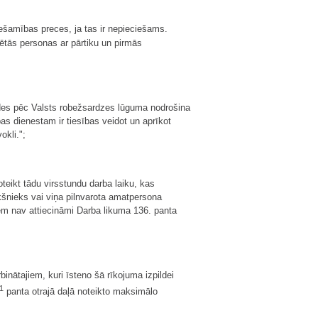
ešamības preces, ja tas ir nepieciešams.
ētās personas ar pārtiku un pirmās
ādes pēc Valsts robežsardzes lūguma nodrošina
s dienestam ir tiesības veidot un aprīkot
okli.";
teikt tādu virsstundu darba laiku, kas
ekšnieks vai viņa pilnvarota amatpersona
em nav attiecināmi Darba likuma 136. panta
nātajiem, kuri īsteno šā rīkojuma izpildei
1
panta otrajā daļā noteikto maksimālo