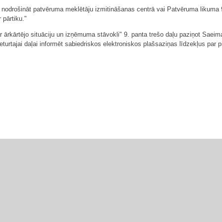
i nodrošināt patvēruma meklētāju izmitināšanas centrā vai Patvēruma likuma 9.
 pārtiku."
r ārkārtējo situāciju un izņēmuma stāvokli" 9. panta trešo daļu paziņot Saei
eturtajai daļai informēt sabiedriskos elektroniskos plašsaziņas līdzekļus par