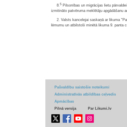
5
8.
Pilsonības un migrācijas lietu pārvalde
izmitināto patvēruma meklētāju apgādāšanu ar
2. Valsts kancelejai saskaņā ar likuma "Pa
lēmumu un atbilstoši minētā likuma 9. panta c
Pašvaldību saistošie noteikumi
Administratīvās atbildības ceļvedis
Apmācības
Pilnā versija
Par Likumi.lv