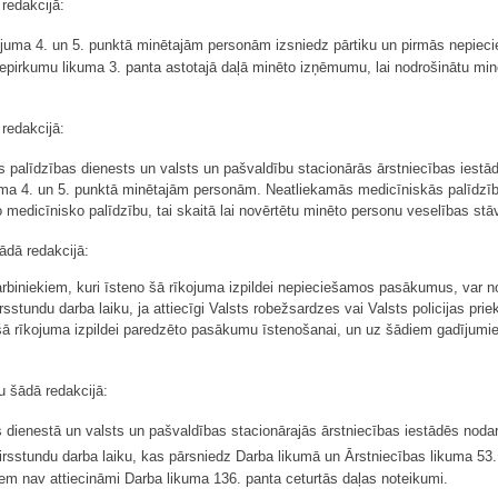
redakcijā:
ojuma 4. un 5. punktā minētajām personām izsniedz pārtiku un pirmās nepieci
iepirkumu likuma 3. panta astotajā daļā minēto izņēmumu, lai nodrošinātu min
redakcijā:
 palīdzības dienests un valsts un pašvaldību stacionārās ārstniecības iest
ma 4. un 5. punktā minētajām personām. Neatliekamās medicīniskās palīdzība
 medicīnisko palīdzību, tai skaitā lai novērtētu minēto personu veselības stāv
ādā redakcijā:
arbiniekiem, kuri īsteno šā rīkojuma izpildei nepieciešamos pasākumus, var no
stundu darba laiku, ja attiecīgi Valsts robežsardzes vai Valsts policijas pri
 šā rīkojuma izpildei paredzēto pasākumu īstenošanai, un uz šādiem gadījumi
 šādā redakcijā:
ienestā un valsts un pašvaldības stacionārajās ārstniecības iestādēs nodarbi
rsstundu darba laiku, kas pārsniedz Darba likumā un Ārstniecības likuma 53.
em nav attiecināmi Darba likuma 136. panta ceturtās daļas noteikumi.