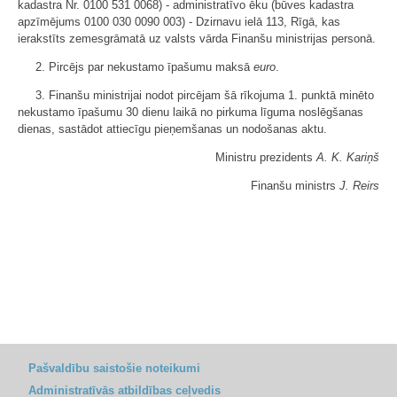
kadastra Nr. 0100 531 0068) - administratīvo ēku (būves kadastra
apzīmējums 0100 030 0090 003) - Dzirnavu ielā 113, Rīgā, kas
ierakstīts zemesgrāmatā uz valsts vārda Finanšu ministrijas personā.
2. Pircējs par nekustamo īpašumu maksā
euro
.
3. Finanšu ministrijai nodot pircējam šā rīkojuma 1. punktā minēto
nekustamo īpašumu 30 dienu laikā no pirkuma līguma noslēgšanas
dienas, sastādot attiecīgu pieņemšanas un nodošanas aktu.
Ministru prezidents
A. K. Kariņš
Finanšu ministrs
J. Reirs
Pašvaldību saistošie noteikumi
Administratīvās atbildības ceļvedis