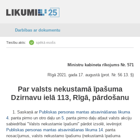
Darbības ar dokumentu
Tiesību akts:
spēkā esošs
Ministru kabineta rīkojums Nr. 571
Rīgā 2021. gada 17. augustā (prot. Nr. 56 13. §)
Par valsts nekustamā īpašuma
Dzirnavu ielā 113, Rīgā, pārdošanu
1. Saskaņā ar
Publiskas personas mantas atsavināšanas likuma
4.
panta pirmo un otro daļu un
5.
panta pirmo daļu atļaut valsts akciju
sabiedrībai "Valsts nekustamie īpašumi" pārdot izsolē, ievērojot
Publiskas personas mantas atsavināšanas likuma
14.
panta
nosacījumus, valsts nekustamo īpašumu (nekustamā īpašuma