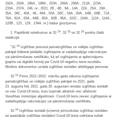
192A., 193A., 196A., 198A., 203A., 206A., 208A., 213A., 223A.,
233A., 237A., 246. nr.; 2021, 2B., 4B., 9A., 14A., 22A., 25A., 29A.,
35A., 38C., 40A., 46., 49A., 50A., 50C., 54A., 60A., 64B., 68B., 71A.,
76A., 82A., 83A., 84B., 85A., 92B., 95A., 102C., 104A., 112A., 114A.,
120B., 123., 129., 134A. nr.) šādus grozījumus:
14
15
16
1. Papildināt noteikumus ar 32.
, 32.
un 32.
punktu šādā
redakcijā:
14
"32.
Izglītības procesā pamatizglītības un vidējās izglītības
pakāpē klātienē piedalās izglītojamie ar sadarbspējīgu vakcinācijas
vai pārslimošanas sertifikātu, kā arī izglītojamie ar apliecinājumu
(papīra vai digitālā formā) par Covid-19 negatīvu testa rezultātu.
Minētos dokumentus uzrāda izglītības iestādes atbildīgajai personai.
15
32.
Pirms 2021./2022. mācību gada sākuma izglītojamie
pamatizglītības un vidējās izglītības pakāpē no 2021. gada
23. augusta līdz 2021. gada 30. augustam ierodas izglītības iestādē
un veic Covid-19 testu, kuru turpmāk atkārtoti veic atbilstoši
Veselības ministrijas algoritmam. Covid-19 testu neveic izglītojamie ar
sadarbspējīgu vakcinācijas vai pārslimošanas sertifikātu.
16
32.
Izglītības iestādē (izņemot pirmsskolas izglītības iestādes
un augstākās izglītības iestādes) Covid-19 testa veikšana notiek