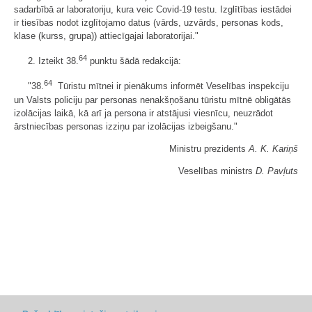
sadarbībā ar laboratoriju, kura veic Covid-19 testu. Izglītības iestādei
ir tiesības nodot izglītojamo datus (vārds, uzvārds, personas kods,
klase (kurss, grupa)) attiecīgajai laboratorijai."
64
2. Izteikt 38.
punktu šādā redakcijā:
64
"38.
Tūristu mītnei ir pienākums informēt Veselības inspekciju
un Valsts policiju par personas nenakšņošanu tūristu mītnē obligātās
izolācijas laikā, kā arī ja persona ir atstājusi viesnīcu, neuzrādot
ārstniecības personas izziņu par izolācijas izbeigšanu."
Ministru prezidents
A. K. Kariņš
Veselības ministrs
D. Pavļuts