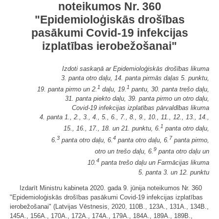
noteikumos Nr. 360
"Epidemioloģiskās drošības
pasākumi Covid-19 infekcijas
izplatības ierobežošanai"
Izdoti saskaņā ar Epidemioloģiskās drošības likuma
3. panta otro daļu, 14. panta pirmās daļas 5. punktu,
1
1
19. panta pirmo un 2.
daļu, 19.
pantu, 30. panta trešo daļu,
31. panta piekto daļu, 39. panta pirmo un otro daļu,
Covid-19 infekcijas izplatības pārvaldības likuma
4. panta 1., 2., 3., 4., 5., 6., 7., 8., 9., 10., 11., 12., 13., 14.,
1
15., 16., 17., 18. un 21. punktu, 6.
panta otro daļu,
3
4
7
6.
panta otro daļu, 6.
panta otro daļu, 6.
panta pirmo,
9
otro un trešo daļu, 6.
panta otro daļu un
4
10.
panta trešo daļu un Farmācijas likuma
5. panta 3. un 12. punktu
Izdarīt Ministru kabineta 2020. gada 9. jūnija noteikumos Nr. 360
"Epidemioloģiskās drošības pasākumi Covid-19 infekcijas izplatības
ierobežošanai" (Latvijas Vēstnesis, 2020, 110B., 123A., 131A., 134B.,
145A., 156A., 170A., 172A., 174A., 179A., 184A., 189A., 189B.,