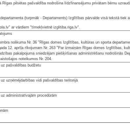
ā Rīgas pilsētas pašvaldība nodrošina līdzfinansējumu privātam bērnu uzrau
 departamenta (turpmāk - Departaments) Izglītības pārvalde visā tekstā tiek ai
la.lv" ar vārdiem "tīmekļvietnē izglitiba.riga.lv".
atojums
bra nolikuma Nr. 36 "Rīgas domes Izglītības, kultūras un sporta departame
gada 12. aprīļa rīkojumam Nr. 263 "Par izmaiņām Rīgas domes Izglītības, kul
udzības pakalpojuma sniedzējam piešķiršanas administrēšanu nodrošinās Dep
saistošajos noteikumos Nr. 204.
i uz pašvaldības budžetu
 uz uzņēmējdarbības vidi pašvaldības teritorijā
i uz administratīvajām procedūrām
sonām