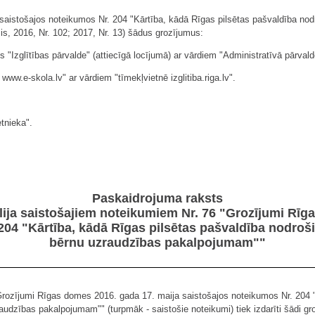
saistošajos noteikumos Nr. 204 "Kārtība, kādā Rīgas pilsētas pašvaldība nod
s, 2016, Nr. 102; 2017, Nr. 13) šādus grozījumus:
 "Izglītības pārvalde" (attiecīgā locījumā) ar vārdiem "Administratīvā pārvalde
www.e-skola.lv" ar vārdiem "tīmekļvietnē izglitiba.riga.lv".
etnieka".
Paskaidrojuma raksts
lija saistošajiem noteikumiem Nr. 76 "Grozījumi Rīg
204 "Kārtība, kādā Rīgas pilsētas pašvaldība nodroš
bērnu uzraudzības pakalpojumam""
ozījumi Rīgas domes 2016. gada 17. maija saistošajos noteikumos Nr. 204 "
audzības pakalpojumam"" (turpmāk - saistošie noteikumi) tiek izdarīti šādi g