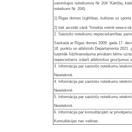
saistošajos noteikumos Nr. 204 "Kārtība, kād
noteikumi Nr. 204):
1) Rīgas domes Izglītības, kultūras uz sporta
2) tiek aizstāti vārdi "tīmekļa vietnē www.e-sko
2. Saistošo noteikumu nepieciešamības pam
Saskaņā ar Rīgas domes 2009. gada 17. decem
18. punktu un atbilstoši Departamenta 2021. 
turpmāk līdzfinansējuma privātam bērnu uzra
nepieciešams izdarīt atbilstošus grozījumus 
3. Informācija par saistošo noteikumu ietekm
Neietekmē.
4. Informācija par saistošo noteikumu ietekmi
Neietekmē.
5. Informācija par saistošo noteikumu ietekm
Neietekmē.
6. Informācija par konsultācijām ar privātper
Konsultācijas nav veiktas.