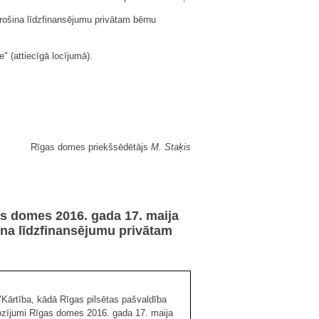
rošina līdzfinansējumu privātam bērnu
" (attiecīgā locījumā).
Rīgas domes priekšsēdētājs
M. Staķis
as domes 2016. gada 17. maija
ina līdzfinansējumu privātam
Kārtība, kādā Rīgas pilsētas pašvaldība
rozījumi Rīgas domes 2016. gada 17. maija