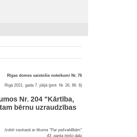
Rīgas domes saistošie noteikumi Nr. 76
Rīgā 2021. gada 7. jūlijā (prot. Nr. 26, 86. §)
umos Nr. 204 "Kārtība,
ātam bērnu uzraudzības
Izdoti saskaņā ar likuma "Par pašvaldībām"
43. panta trešo daļu