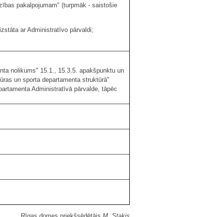
dzības pakalpojumam" (turpmāk - saistošie
zstāta ar Administratīvo pārvaldi;
nta nolikums" 15.1., 15.3.5. apakšpunktu un
tūras un sporta departamenta struktūrā"
artamenta Administratīvā pārvalde, tāpēc
Rīgas domes priekšsēdētājs
M. Staķis