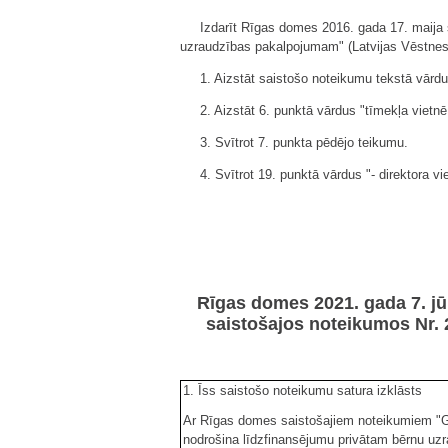
Izdarīt Rīgas domes 2016. gada 17. maija 
uzraudzības pakalpojumam" (Latvijas Vēstnesi
1. Aizstāt saistošo noteikumu tekstā vārdus
2. Aizstāt 6. punktā vārdus "tīmekļa vietnē 
3. Svītrot 7. punkta pēdējo teikumu.
4. Svītrot 19. punktā vārdus "- direktora vi
Rīgas domes 2021. gada 7. jū
saistošajos noteikumos Nr. 
1. Īss saistošo noteikumu satura izklāsts
Ar Rīgas domes saistošajiem noteikumiem "Gr
nodrošina līdzfinansējumu privātam bērnu uzr