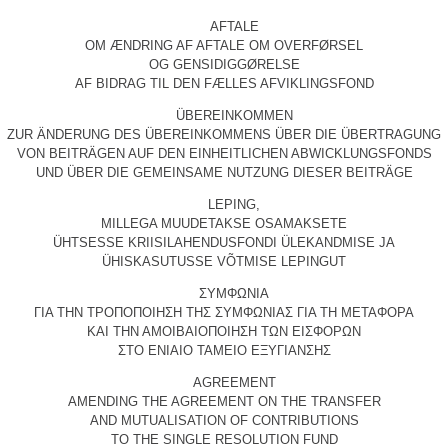
AFTALE
OM ÆNDRING AF AFTALE OM OVERFØRSEL
OG GENSIDIGGØRELSE
AF BIDRAG TIL DEN FÆLLES AFVIKLINGSFOND
ÜBEREINKOMMEN
ZUR ÄNDERUNG DES ÜBEREINKOMMENS ÜBER DIE ÜBERTRAGUNG
VON BEITRÄGEN AUF DEN EINHEITLICHEN ABWICKLUNGSFONDS
UND ÜBER DIE GEMEINSAME NUTZUNG DIESER BEITRÄGE
LEPING,
MILLEGA MUUDETAKSE OSAMAKSETE
ÜHTSESSE KRIISILAHENDUSFONDI ÜLEKANDMISE JA
ÜHISKASUTUSSE VÕTMISE LEPINGUT
ΣΥΜΦΩΝΙΑ
ΓΙΑ ΤΗΝ ΤΡΟΠΟΠΟΙΗΣΗ ΤΗΣ ΣΥΜΦΩΝΙΑΣ ΓΙΑ ΤΗ ΜΕΤΑΦΟΡΑ
ΚΑΙ ΤΗΝ ΑΜΟΙΒΑΙΟΠΟΙΗΣΗ ΤΩΝ ΕΙΣΦΟΡΩΝ
ΣΤΟ ΕΝΙΑΙΟ ΤΑΜΕΙΟ ΕΞΥΓΙΑΝΣΗΣ
AGREEMENT
AMENDING THE AGREEMENT ON THE TRANSFER
AND MUTUALISATION OF CONTRIBUTIONS
TO THE SINGLE RESOLUTION FUND