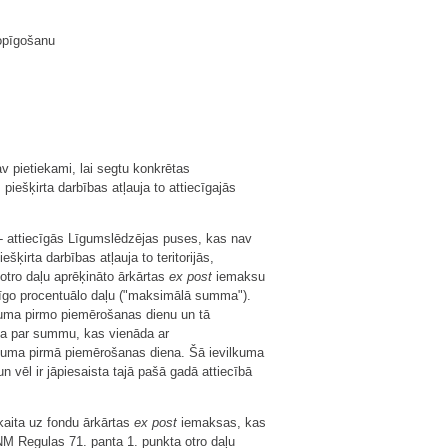
opīgošanu
v pietiekami, lai segtu konkrētas
ešķirta darbības atļauja to attiecīgajās
- attiecīgās Līgumslēdzējas puses, kas nav
ķirta darbības atļauja to teritorijās,
tro daļu aprēķināto ārkārtas
ex post
iemaksu
iecīgo procentuālo daļu ("maksimālā summa").
kuma pirmo piemērošanas dienu un tā
zina par summu, kas vienāda ar
vilkuma pirmā piemērošanas diena. Šā ievilkuma
 vēl ir jāpiesaista tajā pašā gadā attiecībā
skaita uz fondu ārkārtas
ex post
iemaksas, kas
NM Regulas 71. panta 1. punkta otro daļu