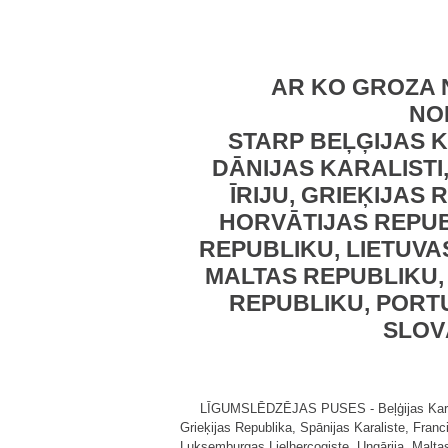
AR KO GROZA 
NO
STARP BEĻĢIJAS K
DĀNIJAS KARALISTI
ĪRIJU, GRIEĶIJAS
HORVĀTIJAS REPUBL
REPUBLIKU, LIETUVA
MALTAS REPUBLIKU,
REPUBLIKU, PORT
SLOV
LĪGUMSLĒDZĒJAS PUSES - Beļģijas Karaliste
Grieķijas Republika, Spānijas Karaliste, Franc
Luksemburgas Lielhercogiste, Ungārija, Maltas