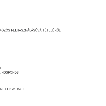
 KÖZÖS FELHASZNÁLÁSÚVÁ TÉTELÉRŐL
CHT
LINGSFONDS
EJ LIKWIDACJI