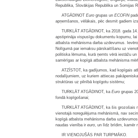
Republika, Slovākijas Republika un Somijas Re
ATGĀDINOT
Euro
grupas un
ECOFIN
pado
apņemšanos, vēlākais, pēc desmit gadiem izst
TURKLĀT ATGĀDINOT, ka 2018. gada 14
apstiprināja vispusīgu dokumentu kopumu, lai
atbalsta mehānisma darba uzdevumus. Ievērojo
Nolīgumā par iemaksu pārskaitīšanu uz vienot
politiska lēmuma, kurā ņemts vērā iestāžu un
samērīgas ar kopīgā atbalsta mehānisma mērķu
ATZĪSTOT, ka gadījumos, kad kopīgais atb
nodalījumiem, uz kuriem attiecas pakāpenisk
struktūras uz pilnībā kopīgotu sistēmu;
TURKLĀT ATGĀDINOT, ka
Euro
grupas 20
fondā kopīgošanai;
TURKLĀT ATGĀDINOT, ka šis grozošais nol
vienotajā noregulējuma mehānismā, nav secin
kopīgā atbalsta mehānisma darba uzdevumos
naudas vienība ir
euro
, un līdz brīdim, kamēr 
IR VIENOJUŠĀS PAR TURPMĀKO.