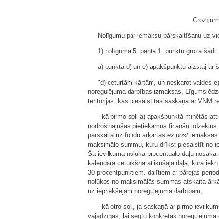
Grozījum
Nolīgumu par iemaksu pārskaitīšanu uz vi
1) nolīguma 5. panta 1. punktu groza šādi:
a) punkta d) un e) apakšpunktu aizstāj ar 
"d) ceturtām kārtām, un neskarot valdes e)
noregulējuma darbības izmaksas, Līgumslēdzē
teritorijās, kas piesaistītas saskaņā ar VNM 
- kā pirmo soli a) apakšpunktā minētās at
nodrošinājušas pietiekamus finanšu līdzekļus s
pārskaita uz fondu ārkārtas
ex post
iemaksas t
maksimālo summu, kuru drīkst piesaistīt no ies
Šā ievilkuma nolūkā procentuālo daļu nosaka
kalendārā ceturkšņa atlikušajā daļā, kurā iekr
30 procentpunktiem, dalītiem ar pārejas period
nolūkos no maksimālās summas atskaita ārk
uz iepriekšējām noregulējuma darbībām;
- kā otro soli, ja saskaņā ar pirmo ievilk
vajadzīgas, lai segtu konkrētās noregulējuma