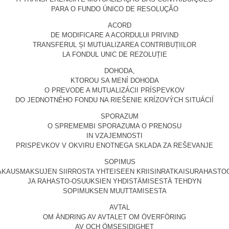
PARA O FUNDO ÚNICO DE RESOLUÇÃO
ACORD
DE MODIFICARE A ACORDULUI PRIVIND
TRANSFERUL ȘI MUTUALIZAREA CONTRIBUȚIILOR
LA FONDUL UNIC DE REZOLUȚIE
DOHODA,
KTOROU SA MENÍ DOHODA
O PREVODE A MUTUALIZÁCII PRÍSPEVKOV
DO JEDNOTNÉHO FONDU NA RIEŠENIE KRÍZOVÝCH SITUÁCIÍ
SPORAZUM
O SPREMEMBI SPORAZUMA O PRENOSU
IN VZAJEMNOSTI
PRISPEVKOV V OKVIRU ENOTNEGA SKLADA ZA REŠEVANJE
SOPIMUS
AKAUSMAKSUJEN SIIRROSTA YHTEISEEN KRIISINRATKAISURAHASTO
JA RAHASTO-OSUUKSIEN YHDISTÄMISESTÄ TEHDYN
SOPIMUKSEN MUUTTAMISESTA
AVTAL
OM ÄNDRING AV AVTALET OM ÖVERFÖRING
AV OCH ÖMSESIDIGHET