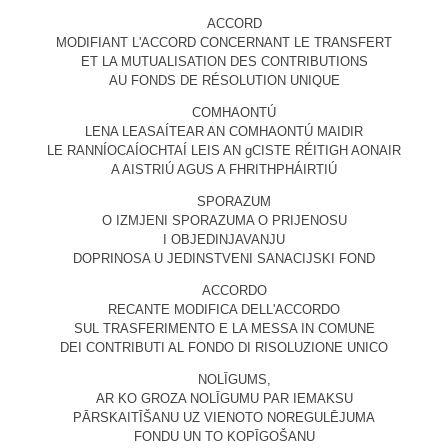
ACCORD
MODIFIANT L'ACCORD CONCERNANT LE TRANSFERT
ET LA MUTUALISATION DES CONTRIBUTIONS
AU FONDS DE RÉSOLUTION UNIQUE
COMHAONTÚ
LENA LEASAÍTEAR AN COMHAONTÚ MAIDIR
LE RANNÍOCAÍOCHTAÍ LEIS AN gCISTE RÉITIGH AONAIR
A AISTRIÚ AGUS A FHRITHPHÁIRTIÚ
SPORAZUM
O IZMJENI SPORAZUMA O PRIJENOSU
I OBJEDINJAVANJU
DOPRINOSA U JEDINSTVENI SANACIJSKI FOND
ACCORDO
RECANTE MODIFICA DELL'ACCORDO
SUL TRASFERIMENTO E LA MESSA IN COMUNE
DEI CONTRIBUTI AL FONDO DI RISOLUZIONE UNICO
NOLĪGUMS,
AR KO GROZA NOLĪGUMU PAR IEMAKSU
PĀRSKAITĪŠANU UZ VIENOTO NOREGULĒJUMA
FONDU UN TO KOPĪGOŠANU