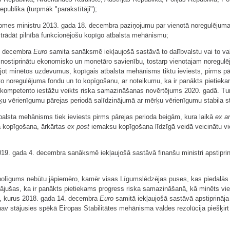
publika (turpmāk "parakstītāji");
mes ministru 2013. gada 18. decembra paziņojumu par vienotā noregulējuma
rādāt pilnībā funkcionējošu kopīgo atbalsta mehānismu;
. decembra
Euro
samita sanāksmē iekļaujošā sastāvā to dalībvalstu vai to val
 nostiprinātu ekonomisko un monetāro savienību, tostarp vienotajam noregul
t minētos uzdevumus, kopīgais atbalsta mehānisms tiktu ieviests, pirms pār
o noregulējuma fondu un to kopīgošanu, ar noteikumu, ka ir panākts pietiek
 kompetento iestāžu veikts riska samazināšanas novērtējums 2020. gadā. Tu
 vērienīgumu pārejas periodā salīdzinājumā ar mērķu vērienīgumu stabila st
alsta mehānisms tiek ieviests pirms pārejas perioda beigām, kura laikā
ex a
a kopīgošana, ārkārtas
ex post
iemaksu kopīgošana līdzīgā veidā veicinātu v
19. gada 4. decembra sanāksmē iekļaujošā sastāvā finanšu ministri apstiprin
īgums nebūtu jāpiemēro, kamēr visas Līgumslēdzējas puses, kas piedalās
ājušas, ka ir panākts pietiekams progress riska samazināšanā, kā minēts v
, kurus 2018. gada 14. decembra
Euro
samitā iekļaujošā sastāvā apstiprināja t
nav stājusies spēkā Eiropas Stabilitātes mehānisma valdes rezolūcija piešķirt