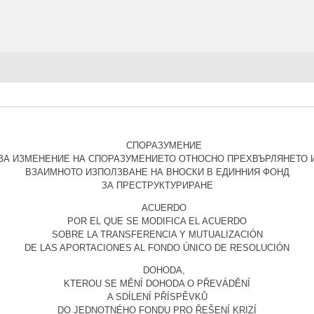
СПОРАЗУМЕНИЕ
ЗА ИЗМЕНЕНИЕ НА СПОРАЗУМЕНИЕТО ОТНОСНО ПРЕХВЪРЛЯНЕТО 
ВЗАИМНОТО ИЗПОЛЗВАНЕ НА ВНОСКИ В ЕДИННИЯ ФОНД
ЗА ПРЕСТРУКТУРИРАНЕ
ACUERDO
POR EL QUE SE MODIFICA EL ACUERDO
SOBRE LA TRANSFERENCIA Y MUTUALIZACIÓN
DE LAS APORTACIONES AL FONDO ÚNICO DE RESOLUCIÓN
DOHODA,
KTEROU SE MĚNÍ DOHODA O PŘEVÁDĚNÍ
A SDÍLENÍ PŘÍSPĚVKŮ
DO JEDNOTNÉHO FONDU PRO ŘEŠENÍ KRIZÍ