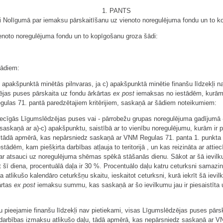
1. PANTS
i Nolīgumā par iemaksu pārskaitīšanu uz vienoto noregulējuma fondu un to k
enoto noregulējuma fondu un to kopīgošanu groza šādi:
šādiem:
 apakšpunktā minētās pilnvaras, ja c) apakšpunktā minētie finanšu līdzekļi na
jas puses pārskaita uz fondu ārkārtas
ex post
iemaksas no iestādēm, kurām pi
regulas 71. pantā paredzētajiem kritērijiem, saskaņā ar šādiem noteikumiem:
tiecīgās Līgumslēdzējas puses vai - pārrobežu grupas noregulējuma gadījumā 
askaņā ar a)-c) apakšpunktu, saistībā ar to vienību noregulējumu, kurām ir pieš
ādā apmērā, kas nepārsniedz saskaņā ar VNM Regulas 71. panta 1. punkta o
tādēm, kam piešķirta darbības atļauja to teritorijā , un kas reizināta ar att
 ar atsauci uz noregulējuma shēmas spēkā stāšanās dienu. Sākot ar šā ievil
īt šī diena, procentuālā daļa ir 30 %. Procentuālo daļu katru ceturksni sama
a atlikušo kalendāro ceturkšņu skaitu, ieskaitot ceturksni, kurā iekrīt šā ie
ārtas
ex post
iemaksu summu, kas saskaņā ar šo ievilkumu jau ir piesaistīta un
umu pieejamie finanšu līdzekļi nav pietiekami, visas Līgumslēdzējas puses pār
 darbības izmaksu atlikušo daļu, tādā apmērā, kas nepārsniedz saskaņā ar V