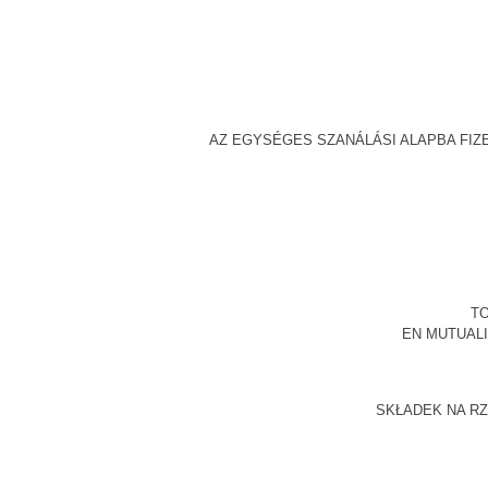
AZ EGYSÉGES SZANÁLÁSI ALAPBA FI
TO
EN MUTUAL
SKŁADEK NA R