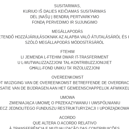
SUSITARIMAS,
KURIUO IŠ DALIES KEIČIAMAS SUSITARIMAS
DĖL ĮNAŠŲ Į BENDRĄ PERTVARKYMO
FONDĄ PERVEDIMO IR SUJUNGIMO
MEGÁLLAPODÁS
ZETENDŐ HOZZÁJÁRULÁSOKNAK AZ ALAPBA VALÓ ÁTUTALÁSÁRÓL ÉS
SZÓLÓ MEGÁLLAPODÁS MÓDOSÍTÁSÁRÓL
FTEHIM
LI JEMENDA L-FTEHIM DWAR IT-TRASFERIMENT
U L-MUTWALIZZAZZJONI TAL-KONTRIBUZZJONIJIET
GĦALL-FOND UNIKU TA' RIŻOLUZZJONI
OVEREENKOMST
T WIJZIGING VAN DE OVEREENKOMST BETREFFENDE DE OVERDRA
ISATIE VAN DE BIJDRAGEN AAN HET GEMEENSCHAPPELIJK AFWIKKE
UMOWA
ZMIENIAJĄCA UMOWĘ O PRZEKAZYWANIU I UWSPÓLNIANIU
ZECZ JEDNOLITEGO FUNDUSZU RESTRUKTURYZACJI I UPORZĄDKOWAN
ACORDO
QUE ALTERA O ACORDO RELATIVO
À TRANSFERÊNCIA E MUTUALIZAÇÃO DAS CONTRIBUIÇÕES