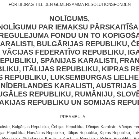
FÖR BIDRAG TILL DEN GEMENSAMMA RESOLUTIONSFONDEN
NOLĪGUMS,
NOLĪGUMU PAR IEMAKSU PĀRSKAITĪŠA
REGULĒJUMA FONDU UN TO KOPĪGOŠ
ARALISTI, BULGĀRIJAS REPUBLIKU, Č
, VĀCIJAS FEDERATĪVO REPUBLIKU, IG
 REPUBLIKU, SPĀNIJAS KARALISTI, FRA
IKU, ITĀLIJAS REPUBLIKU, KIPRAS R
S REPUBLIKU, LUKSEMBURGAS LIELHE
 NĪDERLANDES KARALISTI, AUSTRIJAS 
UGĀLES REPUBLIKU, RUMĀNIJU, SLOVĒ
ĀKIJAS REPUBLIKU UN SOMIJAS REPU
PREAMBULA
, Bulgārijas Republika, Čehijas Republika, Dānijas Karaliste, Vācijas Feder
ijas Republika, Horvātijas Republika, Itālijas Republika, Kipras Republika, La
 Republika, Nīderlandes Karaliste, Austrijas Republika, Polijas Republika, P