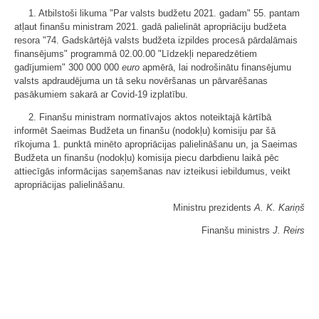
1. Atbilstoši likuma "Par valsts budžetu 2021. gadam" 55. pantam
atļaut finanšu ministram 2021. gadā palielināt apropriāciju budžeta
resora "74. Gadskārtējā valsts budžeta izpildes procesā pārdalāmais
finansējums" programmā 02.00.00 "Līdzekļi neparedzētiem
gadījumiem" 300 000 000
euro
apmērā, lai nodrošinātu finansējumu
valsts apdraudējuma un tā seku novēršanas un pārvarēšanas
pasākumiem sakarā ar Covid-19 izplatību.
2. Finanšu ministram normatīvajos aktos noteiktajā kārtībā
informēt Saeimas Budžeta un finanšu (nodokļu) komisiju par šā
rīkojuma 1. punktā minēto apropriācijas palielināšanu un, ja Saeimas
Budžeta un finanšu (nodokļu) komisija piecu darbdienu laikā pēc
attiecīgās informācijas saņemšanas nav izteikusi iebildumus, veikt
apropriācijas palielināšanu.
Ministru prezidents
A. K. Kariņš
Finanšu ministrs
J. Reirs