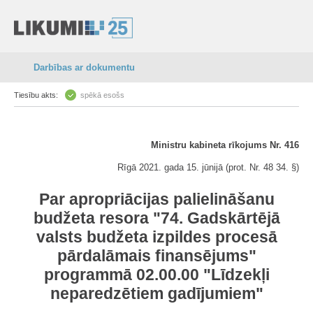
Darbības ar dokumentu
Tiesību akts:
spēkā esošs
Ministru kabineta rīkojums Nr. 416
Rīgā 2021. gada 15. jūnijā (prot. Nr. 48 34. §)
Par apropriācijas palielināšanu
budžeta resora "74. Gadskārtējā
valsts budžeta izpildes procesā
pārdalāmais finansējums"
programmā 02.00.00 "Līdzekļi
neparedzētiem gadījumiem"