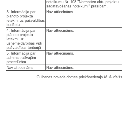
noteikumu Nr. 108 "Normatīvo aktu projektu
sagatavošanas noteikumi" prasībām.
3. Informācija par
Nav attiecināms.
plānoto projekta
ietekmi uz pašvaldības
budžetu
4. Informācija par
Nav attiecināms.
plānoto projekta
ietekmi uz
uzņēmējdarbības vidi
pašvaldības teritorijā
5. Informācija par
Nav attiecināms.
administratīvajām
procedūrām
Nav attiecināms
Nav attiecināms.
Gulbenes novada domes priekšsēdētājs
N. Audzišs