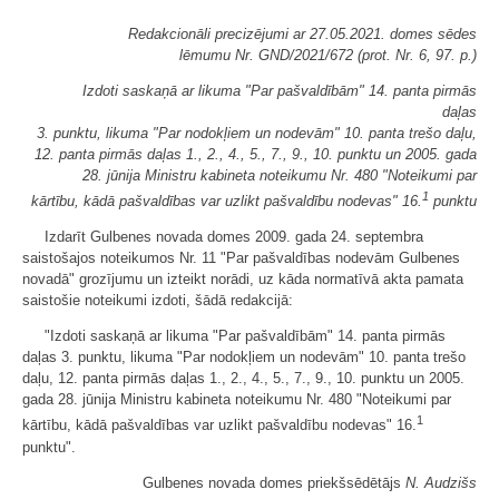
Redakcionāli precizējumi ar 27.05.2021. domes sēdes
lēmumu Nr. GND/2021/672 (prot. Nr. 6, 97. p.)
Izdoti saskaņā ar likuma "Par pašvaldībām" 14. panta pirmās
daļas
3. punktu, likuma "Par nodokļiem un nodevām" 10. panta trešo daļu,
12. panta pirmās daļas 1., 2., 4., 5., 7., 9., 10. punktu un 2005. gada
28. jūnija Ministru kabineta noteikumu Nr. 480 "Noteikumi par
1
kārtību, kādā pašvaldības var uzlikt pašvaldību nodevas" 16.
punktu
Izdarīt Gulbenes novada domes 2009. gada 24. septembra
saistošajos noteikumos Nr. 11 "Par pašvaldības nodevām Gulbenes
novadā" grozījumu un izteikt norādi, uz kāda normatīvā akta pamata
saistošie noteikumi izdoti, šādā redakcijā:
"Izdoti saskaņā ar likuma "Par pašvaldībām" 14. panta pirmās
daļas 3. punktu, likuma "Par nodokļiem un nodevām" 10. panta trešo
daļu, 12. panta pirmās daļas 1., 2., 4., 5., 7., 9., 10. punktu un 2005.
gada 28. jūnija Ministru kabineta noteikumu Nr. 480 "Noteikumi par
1
kārtību, kādā pašvaldības var uzlikt pašvaldību nodevas" 16.
punktu".
Gulbenes novada domes priekšsēdētājs
N. Audzišs