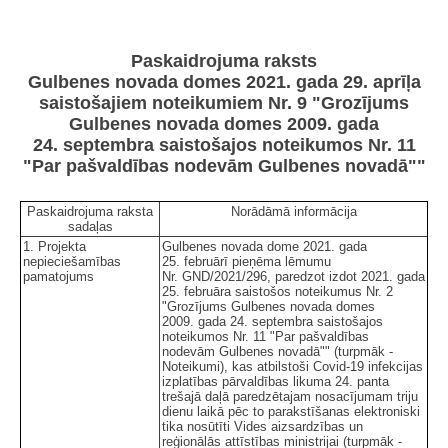
Paskaidrojuma raksts
Gulbenes novada domes 2021. gada 29. aprīļa
saistošajiem noteikumiem Nr. 9 "Grozījums
Gulbenes novada domes 2009. gada
24. septembra saistošajos noteikumos Nr. 11
"Par pašvaldības nodevām Gulbenes novadā""
Paskaidrojuma raksta
Norādāmā informācija
sadaļas
1. Projekta
Gulbenes novada dome 2021. gada
nepieciešamības
25. februārī pieņēma lēmumu
pamatojums
Nr. GND/2021/296, paredzot izdot 2021. gada
25. februāra saistošos noteikumus Nr. 2
"Grozījums Gulbenes novada domes
2009. gada 24. septembra saistošajos
noteikumos Nr. 11 "Par pašvaldības
nodevām Gulbenes novadā"" (turpmāk -
Noteikumi), kas atbilstoši Covid-19 infekcijas
izplatības pārvaldības likuma 24. panta
trešajā daļā paredzētajam nosacījumam triju
dienu laikā pēc to parakstīšanas elektroniski
tika nosūtīti Vides aizsardzības un
reģionālās attīstības ministrijai (turpmāk -