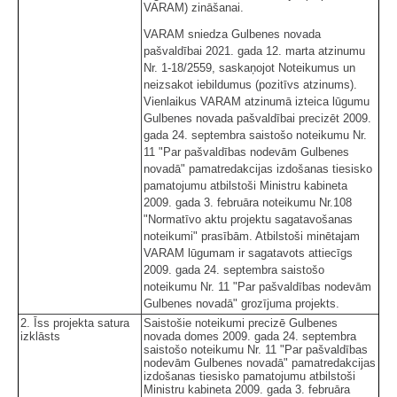
VARAM) zināšanai.
VARAM sniedza Gulbenes novada
pašvaldībai 2021. gada 12. marta atzinumu
Nr. 1-18/2559, saskaņojot Noteikumus un
neizsakot iebildumus (pozitīvs atzinums).
Vienlaikus VARAM atzinumā izteica lūgumu
Gulbenes novada pašvaldībai precizēt 2009.
gada 24. septembra saistošo noteikumu Nr.
11 "Par pašvaldības nodevām Gulbenes
novadā" pamatredakcijas izdošanas tiesisko
pamatojumu atbilstoši Ministru kabineta
2009. gada 3. februāra noteikumu Nr.108
"Normatīvo aktu projektu sagatavošanas
noteikumi" prasībām. Atbilstoši minētajam
VARAM lūgumam ir sagatavots attiecīgs
2009. gada 24. septembra saistošo
noteikumu Nr. 11 "Par pašvaldības nodevām
Gulbenes novadā" grozījuma projekts.
2. Īss projekta satura
Saistošie noteikumi precizē Gulbenes
izklāsts
novada domes 2009. gada 24. septembra
saistošo noteikumu Nr. 11 "Par pašvaldības
nodevām Gulbenes novadā" pamatredakcijas
izdošanas tiesisko pamatojumu atbilstoši
Ministru kabineta 2009. gada 3. februāra