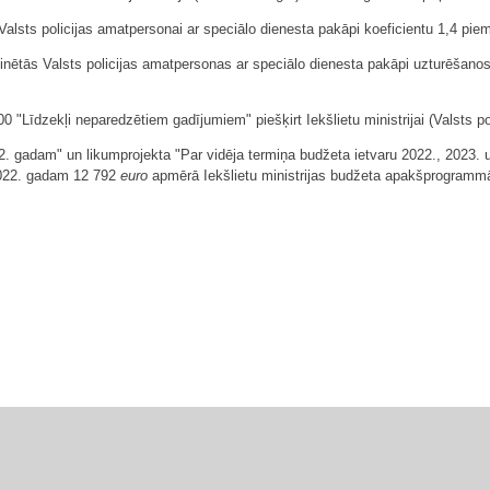
 Valsts policijas amatpersonai ar speciālo dienesta pakāpi koeficientu 1,4 pi
minētās Valsts policijas amatpersonas ar speciālo dienesta pakāpi uzturēšan
 "Līdzekļi neparedzētiem gadījumiem" piešķirt Iekšlietu ministrijai (Valsts po
22. gadam" un likumprojekta "Par vidēja termiņa budžeta ietvaru 2022., 2023
2022. gadam 12 792
euro
apmērā Iekšlietu ministrijas budžeta apakšprogrammā 