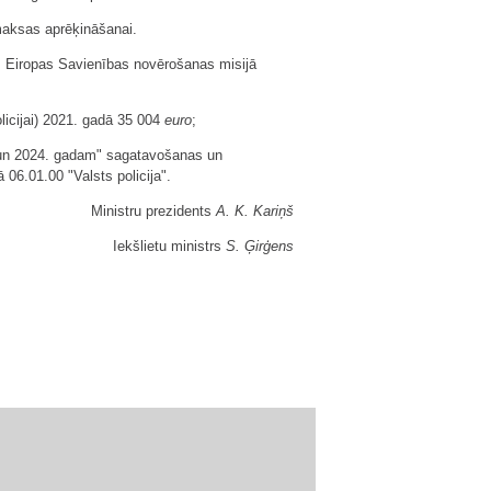
emaksas aprēķināšanai.
os Eiropas Savienības novērošanas misijā
licijai) 2021. gadā 35 004
euro
;
. un 2024. gadam" sagatavošanas un
06.01.00 "Valsts policija".
Ministru prezidents
A. K. Kariņš
Iekšlietu ministrs
S. Ģirģens