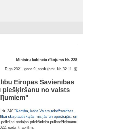
Ministru kabineta rīkojums Nr. 228
Rīgā 2021. gada 9. aprīlī (prot. Nr. 32 11. §)
alību Eiropas Savienības
u piešķiršanu no valsts
dījumiem"
 Nr. 340 "
Kārtība, kādā Valsts robežsardzes,
ai starptautiskajās misijās un operācijās, un
 policijas nodaļas priekšnieku pulkvežleitnantu
2022. gada 7. aprīlim.