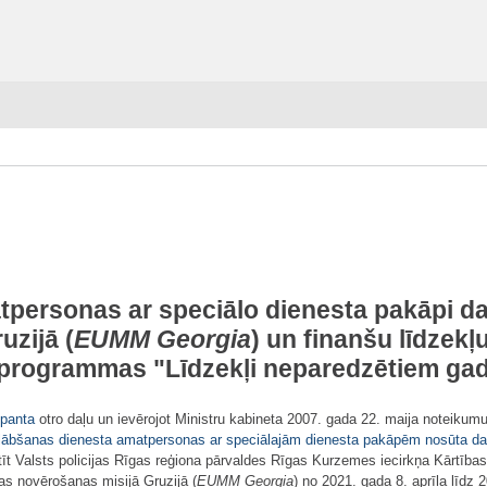
atpersonas ar speciālo dienesta pakāpi d
uzijā (
EUMM Georgia
) un finanšu līdzekļ
programmas "Līdzekļi neparedzētiem ga
 panta
otro daļu un ievērojot Ministru kabineta 2007. gada 22. maija noteikumu
glābšanas dienesta amatpersonas ar speciālajām dienesta pakāpēm nosūta dalīb
tīt Valsts policijas Rīgas reģiona pārvaldes Rīgas Kurzemes iecirkņa Kārtības
as novērošanas misijā Gruzijā (
EUMM Georgia
) no 2021. gada 8. aprīļa līdz 