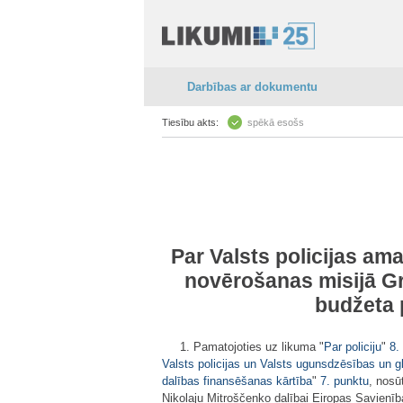
Darbības ar dokumentu
Tiesību akts:
spēkā esošs
Par Valsts policijas am
novērošanas misijā Gr
budžeta 
1. Pamatojoties uz likuma "
Par policiju
"
8.
Valsts policijas un Valsts ugunsdzēsības un 
dalības finansēšanas kārtība
"
7. punktu
, nosū
Nikolaju Mitroščenko dalībai Eiropas Savienīb