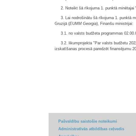
2. Noteikt šā rīkojuma 1. punktā minētajai
3. Lai nodrošinātu šā rīkojuma 1. punktā 
Gruzijā (
EUMM Georgia
), Finanšu ministrijai:
3.1. no valsts budžeta programmas 02.00.00
3.2. likumprojekta "Par valsts budžetu 20
izskatīšanas procesā paredzēt finansējumu 
Pašvaldību saistošie noteikumi
Administratīvās atbildības ceļvedis