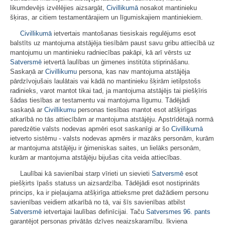
likumdevējs izvēlējies aizsargāt,
Civillikumā
nosakot mantinieku
šķiras, ar citiem testamentārajiem un līgumiskajiem mantiniekiem.
Civillikumā
ietvertais mantošanas tiesiskais regulējums esot
balstīts uz mantojuma atstājēja tiesībām paust savu gribu attiecībā uz
mantojumu un mantinieku radniecības pakāpi, kā arī vērsts uz
Satversmē
ietvertā laulības un ģimenes institūta stiprināšanu.
Saskaņā ar
Civillikumu
persona, kas nav mantojuma atstājēja
pārdzīvojušais laulātais vai kādā no mantinieku šķirām ietilpstošs
radinieks, varot mantot tikai tad, ja mantojuma atstājējs tai piešķīris
šādas tiesības ar testamentu vai mantojuma līgumu. Tādējādi
saskaņā ar
Civillikumu
personas tiesības mantot esot atšķirīgas
atkarībā no tās attiecībām ar mantojuma atstājēju. Apstrīdētajā normā
paredzētie valsts nodevas apmēri esot saskanīgi ar šo
Civillikumā
ietverto sistēmu - valsts nodevas apmērs ir mazāks personām, kurām
ar mantojuma atstājēju ir ģimeniskas saites, un lielāks personām,
kurām ar mantojuma atstājēju bijušas cita veida attiecības.
Laulībai kā savienībai starp vīrieti un sievieti
Satversmē
esot
piešķirts īpašs statuss un aizsardzība. Tādējādi esot nostiprināts
princips, ka ir pieļaujama atšķirīga attieksme pret dažādiem personu
savienības veidiem atkarībā no tā, vai šīs savienības atbilst
Satversmē
ietvertajai laulības definīcijai. Taču
Satversmes
96. pants
garantējot personas privātās dzīves neaizskaramību. Ikviena