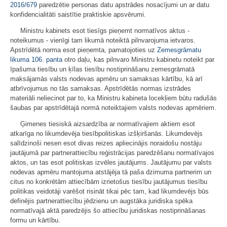
2016/679
paredzētie personas datu apstrādes nosacījumi un ar datu
konfidencialitāti saistītie praktiskie apsvērumi.
Ministru kabinets esot tiesīgs pieņemt normatīvos aktus -
noteikumus - vienīgi tam likumā noteiktā pilnvarojuma ietvaros.
Apstrīdētā norma esot pieņemta, pamatojoties uz
Zemesgrāmatu
likuma
106. panta
otro daļu, kas pilnvaro Ministru kabinetu noteikt par
īpašuma tiesību un ķīlas tiesību nostiprināšanu zemesgrāmatā
maksājamās valsts nodevas apmēru un samaksas kārtību, kā arī
atbrīvojumus no tās samaksas. Apstrīdētās normas izstrādes
materiāli neliecinot par to, ka Ministru kabineta locekļiem būtu radušās
šaubas par apstrīdētajā normā noteiktajiem valsts nodevas apmēriem.
Ģimenes tiesiskā aizsardzība ar normatīvajiem aktiem esot
atkarīga no likumdevēja tiesībpolitiskas izšķiršanās. Likumdevējs
salīdzinoši nesen esot divas reizes apliecinājis noraidošu nostāju
jautājumā par partnerattiecību reģistrācijas paredzēšanu normatīvajos
aktos, un tas esot politiskas izvēles jautājums. Jautājumu par valsts
nodevas apmēru mantojuma atstājēja tā paša dzimuma partnerim un
citus no konkrētām attiecībām izrietošus tiesību jautājumus tiesību
politikas veidotāji varēšot risināt tikai pēc tam, kad likumdevējs būs
definējis partnerattiecību jēdzienu un augstāka juridiska spēka
normatīvajā aktā paredzējis šo attiecību juridiskas nostiprināšanas
formu un kārtību.