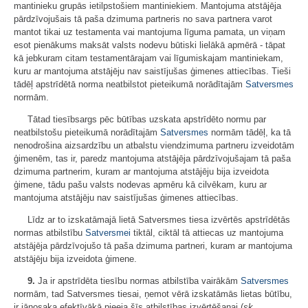
mantinieku grupās ietilpstošiem mantiniekiem. Mantojuma atstājēja
pārdzīvojušais tā paša dzimuma partneris no sava partnera varot
mantot tikai uz testamenta vai mantojuma līguma pamata, un viņam
esot pienākums maksāt valsts nodevu būtiski lielākā apmērā - tāpat
kā jebkuram citam testamentārajam vai līgumiskajam mantiniekam,
kuru ar mantojuma atstājēju nav saistījušas ģimenes attiecības. Tieši
tādēļ apstrīdētā norma neatbilstot pieteikumā norādītajām
Satversmes
normām.
Tātad tiesībsargs pēc būtības uzskata apstrīdēto normu par
neatbilstošu pieteikumā norādītajām
Satversmes
normām tādēļ, ka tā
nenodrošina aizsardzību un atbalstu viendzimuma partneru izveidotām
ģimenēm, tas ir, paredz mantojuma atstājēja pārdzīvojušajam tā paša
dzimuma partnerim, kuram ar mantojuma atstājēju bija izveidota
ģimene, tādu pašu valsts nodevas apmēru kā cilvēkam, kuru ar
mantojuma atstājēju nav saistījušas ģimenes attiecības.
Līdz ar to izskatāmajā lietā Satversmes tiesa izvērtēs apstrīdētās
normas atbilstību
Satversmei
tiktāl, ciktāl tā attiecas uz mantojuma
atstājēja pārdzīvojušo tā paša dzimuma partneri, kuram ar mantojuma
atstājēju bija izveidota ģimene.
9.
Ja ir apstrīdēta tiesību normas atbilstība vairākām
Satversmes
normām, tad Satversmes tiesai, ņemot vērā izskatāmās lietas būtību,
ir jānosaka efektīvākā pieeja šīs atbilstības izvērtēšanai (
sk.,