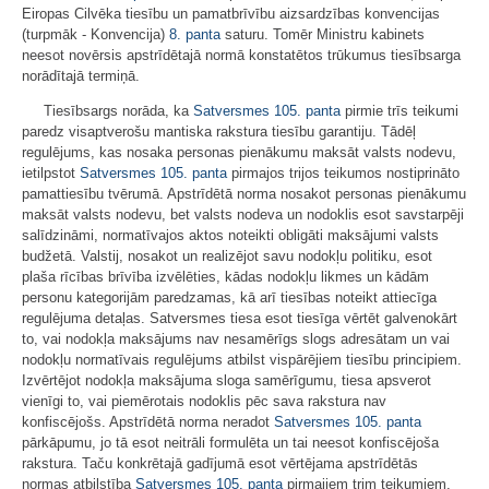
Eiropas Cilvēka tiesību un pamatbrīvību aizsardzības konvencijas
(turpmāk - Konvencija)
8. panta
saturu. Tomēr Ministru kabinets
neesot novērsis apstrīdētajā normā konstatētos trūkumus tiesībsarga
norādītajā termiņā.
Tiesībsargs norāda, ka
Satversmes
105. panta
pirmie trīs teikumi
paredz visaptverošu mantiska rakstura tiesību garantiju. Tādēļ
regulējums, kas nosaka personas pienākumu maksāt valsts nodevu,
ietilpstot
Satversmes
105. panta
pirmajos trijos teikumos nostiprināto
pamattiesību tvērumā. Apstrīdētā norma nosakot personas pienākumu
maksāt valsts nodevu, bet valsts nodeva un nodoklis esot savstarpēji
salīdzināmi, normatīvajos aktos noteikti obligāti maksājumi valsts
budžetā. Valstij, nosakot un realizējot savu nodokļu politiku, esot
plaša rīcības brīvība izvēlēties, kādas nodokļu likmes un kādām
personu kategorijām paredzamas, kā arī tiesības noteikt attiecīga
regulējuma detaļas. Satversmes tiesa esot tiesīga vērtēt galvenokārt
to, vai nodokļa maksājums nav nesamērīgs slogs adresātam un vai
nodokļu normatīvais regulējums atbilst vispārējiem tiesību principiem.
Izvērtējot nodokļa maksājuma sloga samērīgumu, tiesa apsverot
vienīgi to, vai piemērotais nodoklis pēc sava rakstura nav
konfiscējošs. Apstrīdētā norma neradot
Satversmes
105. panta
pārkāpumu, jo tā esot neitrāli formulēta un tai neesot konfiscējoša
rakstura. Taču konkrētajā gadījumā esot vērtējama apstrīdētās
normas atbilstība
Satversmes
105. panta
pirmajiem trim teikumiem,