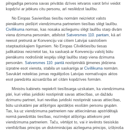
pilngadīga persona savas privātās dzīves ietvaros varot brīvi veidot
kopdzīvi ar jebkuru citu personu, arī neslēdzot laulību.
No Eiropas Savienības tiesību normām neizrietot valsts
pienākums piešķirt viendzimuma partneriem tiesības slēgt laulību.
Civillikuma
normas, kas nosaka aizliegumu slēgt laulību starp divām
viena dzimuma personām, atbilstot
Satversmes
110. pantam
, kā arī
neesot pretrunā ar Konvenciju vai citiem Latvijai saistošiem
starptautiskajiem līgumiem. No Eiropas Cilvēktiesību tiesas
judikatūras neizrietot tas, ka saskaņā ar Konvenciju valstij būtu
pienākums nodrošināt iespēju slēgt laulību starp viena dzimuma
personām.
Satversmes
110. pantā
nostiprinātā ģimenes jēdziena
izpratne esot vienota, stabila un saskanīga ar
Civillikuma
normām.
Savukārt noteiktas jomas regulējošos Latvijas normatīvajos aktos
esot paredzēta aizsardzība arī citām kopdzīves formām.
Ministru kabinets nepiekrīt tiesībsarga uzskatam, ka viendzimuma
pāri, kuri vēlas juridiski nostiprināt savas attiecības, un dažādu
dzimumu partneri, kuri nevēlas juridiski nostiprināt savas attiecības,
būtu uzskatāmi par atšķirīgos apstākļos esošām personu grupām.
Tas, ka uz viendzimuma partneriem nav attiecināmas apstrīdētajā
normā paredzētās tiesības, nozīmējot atšķirīgu attieksmi pret
viendzimuma partneriem. Taču, vērtējot to, vai ir ievērots tiesiskās
vienlīdzības princips un diskriminācijas aizlieguma princips, izšķiroša