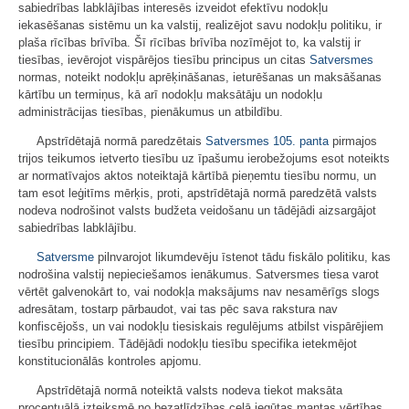
sabiedrības labklājības interesēs izveidot efektīvu nodokļu
iekasēšanas sistēmu un ka valstij, realizējot savu nodokļu politiku, ir
plaša rīcības brīvība. Šī rīcības brīvība nozīmējot to, ka valstij ir
tiesības, ievērojot vispārējos tiesību principus un citas
Satversmes
normas, noteikt nodokļu aprēķināšanas, ieturēšanas un maksāšanas
kārtību un termiņus, kā arī nodokļu maksātāju un nodokļu
administrācijas tiesības, pienākumus un atbildību.
Apstrīdētajā normā paredzētais
Satversmes
105. panta
pirmajos
trijos teikumos ietverto tiesību uz īpašumu ierobežojums esot noteikts
ar normatīvajos aktos noteiktajā kārtībā pieņemtu tiesību normu, un
tam esot leģitīms mērķis, proti, apstrīdētajā normā paredzētā valsts
nodeva nodrošinot valsts budžeta veidošanu un tādējādi aizsargājot
sabiedrības labklājību.
Satversme
pilnvarojot likumdevēju īstenot tādu fiskālo politiku, kas
nodrošina valstij nepieciešamos ienākumus. Satversmes tiesa varot
vērtēt galvenokārt to, vai nodokļa maksājums nav nesamērīgs slogs
adresātam, tostarp pārbaudot, vai tas pēc sava rakstura nav
konfiscējošs, un vai nodokļu tiesiskais regulējums atbilst vispārējiem
tiesību principiem. Tādējādi nodokļu tiesību specifika ietekmējot
konstitucionālās kontroles apjomu.
Apstrīdētajā normā noteiktā valsts nodeva tiekot maksāta
procentuālā izteiksmē no bezatlīdzības ceļā iegūtas mantas vērtības.