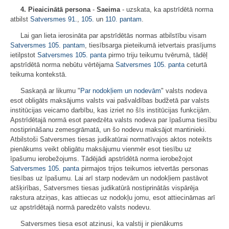
4. Pieaicinātā persona
-
Saeima
- uzskata, ka apstrīdētā norma
atbilst
Satversmes
91.
,
105.
un
110. pantam
.
Lai gan lieta ierosināta par apstrīdētās normas atbilstību visam
Satversmes
105. pantam
, tiesībsarga pieteikumā ietvertais prasījums
ietilpstot
Satversmes
105. panta
pirmo triju teikumu tvērumā, tādēļ
apstrīdētā norma nebūtu vērtējama
Satversmes
105. panta
ceturtā
teikuma kontekstā.
Saskaņā ar likumu "
Par nodokļiem un nodevām
" valsts nodeva
esot obligāts maksājums valsts vai pašvaldības budžetā par valsts
institūcijas veicamo darbību, kas izriet no šīs institūcijas funkcijām.
Apstrīdētajā normā esot paredzēta valsts nodeva par īpašuma tiesību
nostiprināšanu zemesgrāmatā, un šo nodevu maksājot mantinieki.
Atbilstoši Satversmes tiesas judikatūrai normatīvajos aktos noteikts
pienākums veikt obligātu maksājumu vienmēr esot tiesību uz
īpašumu ierobežojums. Tādējādi apstrīdētā norma ierobežojot
Satversmes
105. panta
pirmajos trijos teikumos ietvertās personas
tiesības uz īpašumu. Lai arī starp nodevām un nodokļiem pastāvot
atšķirības, Satversmes tiesas judikatūrā nostiprinātās vispārēja
rakstura atziņas, kas attiecas uz nodokļu jomu, esot attiecināmas arī
uz apstrīdētajā normā paredzēto valsts nodevu.
Satversmes tiesa esot atzinusi, ka valstij ir pienākums