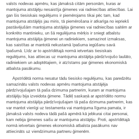
valsts nodevas apmēru, kas jāmaksā citām personām, kuras ar
mantojuma atstājēju nesaistīja ģimenes vai radniecības attiecības. Lai
gan šis tiesiskais regulējums ir piemērojams tikai pēc tam, kad
mantojuma atstājējs jau miris, tā piemērošana ir atkarīga no iepriekš
pastāvējušām mantojuma atstājēja ģimenes vai radniecības saitēm ar
konkrēto mantinieku, un šā regulējuma mērķis ir sniegt atbalstu
mantojuma atstājēja ģimenei un radiniekiem, samazinot izmaksas,
kas saistītas ar mantotā nekustamā īpašuma iegūšanu savā
īpašumā. Līdz ar to apstrīdētajā normā ietvertais tiesiskais
regulējums, kas attiecas uz mantojuma atstājēja pārdzīvojušo laulāto,
radiniekiem un adoptētajiem, ir atzīstams par ģimenes ekonomiskā
atbalsta pasākumu.
Apstrīdētā norma nesatur tādu tiesisko regulējumu, kas paredzētu
samazinātu valsts nodevas apmēru mantojuma atstājēja
pārdzīvojušajam tā paša dzimuma partnerim, kuram ar mantojuma
atstājēju bija izveidota ģimene. Tādēļ saskaņā ar apstrīdēto normu
mantojuma atstājēja pārdzīvojušajam tā paša dzimuma partnerim, kas
var mantot vienīgi uz testamenta vai mantojuma līguma pamata, ir
jāmaksā valsts nodeva tādā pašā apmērā kā jebkurai citai personai,
kam nebija ģimenes saišu ar mantojuma atstājēju. Proti, apstrīdētajā
normā ietvertais ģimenes ekonomiskā atbalsta pasākums nav
attiecināts uz viendzimuma partneru ģimenēm.