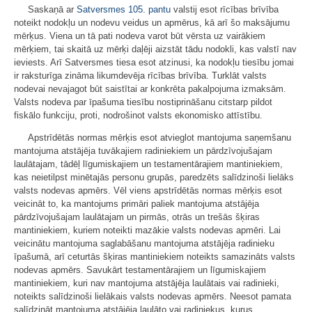
Saskaņā ar
Satversmes
105. pantu
valstij esot rīcības brīvība
noteikt nodokļu un nodevu veidus un apmērus, kā arī šo maksājumu
mērķus. Viena un tā pati nodeva varot būt vērsta uz vairākiem
mērķiem, tai skaitā uz mērķi daļēji aizstāt tādu nodokli, kas valstī nav
ieviests. Arī Satversmes tiesa esot atzinusi, ka nodokļu tiesību jomai
ir raksturīga zināma likumdevēja rīcības brīvība. Turklāt valsts
nodevai nevajagot būt saistītai ar konkrēta pakalpojuma izmaksām.
Valsts nodeva par īpašuma tiesību nostiprināšanu citstarp pildot
fiskālo funkciju, proti, nodrošinot valsts ekonomisko attīstību.
Apstrīdētās normas mērķis esot atvieglot mantojuma saņemšanu
mantojuma atstājēja tuvākajiem radiniekiem un pārdzīvojušajam
laulātajam, tādēļ līgumiskajiem un testamentārajiem mantiniekiem,
kas neietilpst minētajās personu grupās, paredzēts salīdzinoši lielāks
valsts nodevas apmērs. Vēl viens apstrīdētās normas mērķis esot
veicināt to, ka mantojums primāri paliek mantojuma atstājēja
pārdzīvojušajam laulātajam un pirmās, otrās un trešās šķiras
mantiniekiem, kuriem noteikti mazākie valsts nodevas apmēri. Lai
veicinātu mantojuma saglabāšanu mantojuma atstājēja radinieku
īpašumā, arī ceturtās šķiras mantiniekiem noteikts samazināts valsts
nodevas apmērs. Savukārt testamentārajiem un līgumiskajiem
mantiniekiem, kuri nav mantojuma atstājēja laulātais vai radinieki,
noteikts salīdzinoši lielākais valsts nodevas apmērs. Neesot pamata
salīdzināt mantojuma atstājēja laulāto vai radiniekus, kurus