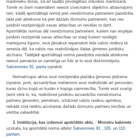
mantinieku šķiras, kā arī laulāto privileģētais stāvoklis mantošanā.
Tomēr no šiem materiāliem neesot izsecināms objektīvs attaisnojums
tam, kādēļ apstrīdētajā normā pret viendzimuma partneriem paredzēta
tāda pati attieksme kā pret dažādu dzimumu partneriem, kas nav
juridiski nostiprinājuši savas attiecības un nevēlas to darīt.
Apstrīdētās normas dēļ viendzimuma partneriem, kuriem nav iespējas
juridiski nostiprināt savas attiecības un starp kuriem noslēgts
mantojuma līgums, esot jāmaksā nepamatoti liela valsts nodeva tā
iemesla dēļ, ka valsts nav nodrošinājusi šādas ģimenes juridisku
atzīšanu. Tādējādi apstrīdētajā normā paredzētā vienādā attieksme
neesot pamatota un samērīga un līdz ar to esot diskriminējoša
Satversmes
91. panta
izpratnē.
Normatīvajos aktos esot nostiprināta plašāka ģimenes jēdziena
izpratne, proti, aizsardzības mehānismi esot nodrošināti arī personām,
kuras dzīvo kopā un kurām ir kopīga saimniecība. Tomēr esot svarīgi
ņemt vērā to, ka, nodrošinot juridisku aizsardzību viendzimuma
partneru ģimenēm, piemēram, izlīdzinot valsts nodevu apmērus,
nekādā ziņā netiktu aizskartas dažādu dzimumu partneru tiesības un
vērtība sabiedrībā.
3.
Institūcija, kas izdevusi apstrīdēto aktu
, -
Ministru kabinets
-
uzskata, ka apstrīdētā norma atbilst
Satversmes
91.
,
105.
un
110.
pantam
.