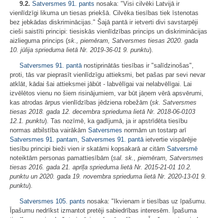
9.2.
Satversmes
91. pants
nosaka: "Visi cilvēki Latvijā ir
vienlīdzīgi likuma un tiesas priekšā. Cilvēka tiesības tiek īstenotas
bez jebkādas diskriminācijas." Šajā pantā ir ietverti divi savstarpēji
cieši saistīti principi: tiesiskās vienlīdzības princips un diskriminācijas
aizlieguma princips (
sk., piemēram, Satversmes tiesas 2020. gada
10. jūlija sprieduma lietā Nr. 2019‑36‑01 9. punktu
).
Satversmes
91. pantā
nostiprinātās tiesības ir "salīdzinošas",
proti, tās var pieprasīt vienlīdzīgu attieksmi, bet pašas par sevi nevar
atklāt, kādai šai attieksmei jābūt - labvēlīgai vai nelabvēlīgai. Lai
izvēlētos vienu no šiem risinājumiem, var būt jāņem vērā apsvērumi,
kas atrodas ārpus vienlīdzības jēdziena robežām (
sk. Satversmes
tiesas 2018. gada 12. decembra sprieduma lietā Nr. 2018‑06‑0103
12.1. punktu
). Tas nozīmē, ka gadījumā, ja ir apstrīdēta tiesību
normas atbilstība vairākām
Satversmes
normām un tostarp arī
Satversmes
91. pantam
,
Satversmes
91. pantā
ietvertie vispārējie
tiesību principi bieži vien ir skatāmi kopsakarā ar citām
Satversmē
noteiktām personas pamattiesībām (
sal. sk., piemēram, Satversmes
tiesas 2016. gada 21. aprīļa sprieduma lietā Nr. 2015‑21‑01 10.2.
punktu un 2020. gada 19. novembra sprieduma lietā Nr. 2020‑13‑01 9.
punktu
).
Satversmes
105. pants
nosaka: "Ikvienam ir tiesības uz īpašumu.
Īpašumu nedrīkst izmantot pretēji sabiedrības interesēm. Īpašuma