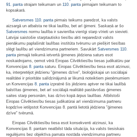
91. panta
otrajam teikumam un
110. panta
pirmajam teikumam to
kopsakarā.
Satversmes
110. panta
pirmais teikums paredzot, ka valsts
aizsargā un atbalsta ne tikai laulību, bet arī ģimeni. Saskaņā ar šo
Satversmes
normu laulība ir savienība vienīgi starp vīrieti un sievieti.
Latvijai saistošie starptautisko tiesību akti neparedzot valsts
pienākumu paplašināt laulības institūta tvērumu un piešķirt tiesības
slēgt laulību arī viendzimuma partneriem. Savukārt
Satversmes
110.
panta
pirmajā teikumā ietvertā ģimenes jēdziena saturs esot
noskaidrojams, ņemot vērā Eiropas Cilvēktiesību tiesas judikatūru par
Konvencijas
8. panta
saturu. Eiropas Cilvēktiesību tiesa esot atzinusi,
ka, interpretējot jēdzienu "ģimenes dzīve", bioloģiskajai un sociālajai
realitātei ir prioritāte salīdzinājumā ar likumā noteiktiem pieņēmumiem
un Konvencijas
8. panta
izpratnē šis jēdziens aptver ne tikai laulībā
balstītas ģimenes, bet arī sociālajā realitātē pastāvošas ģimenes
saites starp personām, kas dzīvo kopā ārpus laulības. Atbilstoši
Eiropas Cilvēktiesību tiesas judikatūrai arī viendzimuma partneru
kopdzīve ietilpstot Konvencijas 8. pantā lietotā jēdziena "ģimenes
dzīve" tvērumā.
Eiropas Cilvēktiesību tiesa esot konsekventi atzinusi, ka
Konvencijas 8. pantam neatbilst tāda situācija, ka valsts tiesiskais
regulējums bez objektīva pamata nostāda viendzimuma partneru