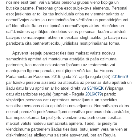
nozīme esot tam, vai vairākas personu grupas vieno kopīga un
būtiska pazīme. Personas griba esot subjektīvs elements. Personai
esot jārēķinās ar to, ka tās individuālā griba ne vienmēr sakritīs ar
normatīvajos aktos jau nostiprinātajām vērtībām un pamatidejām vai
arī tiks atbalstīta un nostiprināta normatīvajos aktos. Vienādos un
salīdzināmos apstākļos atrodoties visas personas, kurām atbilstoši
Latvijas normatīvajiem aktiem ir tiesības slēgt laulību, jo Latvijā nav
paredzēta cita partnerattiecību juridiskas nostiprināšanas forma.
Apsverot iespēju paredzēt tiesības maksāt valsts nodevu
samazinātā apmērā arī mantojuma atstājēja tā paša dzimuma
partnerim, kas manto nekustamo īpašumu uz testamenta vai
mantojuma līguma pamata, esot jāņem vērā tas, ka Eiropas
Parlamenta un Padomes 2016. gada 27. aprīļa regula (ES)
2016/679
par fizisku personu aizsardzību attiecībā uz personas datu apstrādi un
šādu datu brīvu apriti un ar ko atceļ direktīvu
95/46/EK
(Vispārīgā
datu aizsardzības regula) (turpmāk - Regula
2016/679
) paredz
vispārējus personas datu apstrādes nosacījumus un speciālus
sensitīvu personas datu apstrādes nosacījumus. Normatīvajos aktos
neesot paredzēti priekšnosacījumi sensitīvo personas datu apstrādei,
kas nepieciešama, lai piešķirtu viendzimuma partneriem tiesības
maksāt valsts nodevu samazinātā apmērā. Tādēļ, lai piešķirtu
viendzimuma partneriem šādas tiesības, būtu jāņem vērā ne vien ar
diskriminācijas aizliegumu saistītie apsvērumi, bet arī Regulā