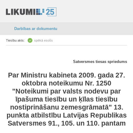
Darbības ar dokumentu
Tiesību akts:
spēkā esošs
Satversmes tiesas spriedums
Par Ministru kabineta 2009. gada 27.
oktobra noteikumu Nr. 1250
"
Noteikumi par valsts nodevu par
īpašuma tiesību un ķīlas tiesību
nostiprināšanu zemesgrāmatā
"
13.
punkta
atbilstību
Latvijas Republikas
Satversmes
91.
,
105.
un
110. pantam