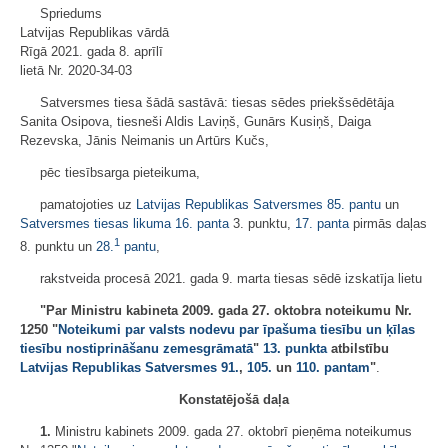
Spriedums
Latvijas Republikas vārdā
Rīgā 2021. gada 8. aprīlī
lietā Nr. 2020‑34‑03
Satversmes tiesa šādā sastāvā: tiesas sēdes priekšsēdētāja
Sanita Osipova, tiesneši Aldis Laviņš, Gunārs Kusiņš, Daiga
Rezevska, Jānis Neimanis un Artūrs Kučs,
pēc tiesībsarga pieteikuma,
pamatojoties uz
Latvijas Republikas Satversmes
85. pantu
un
Satversmes tiesas likuma
16. panta
3. punktu,
17. panta
pirmās daļas
1
8. punktu un
28.
pantu
,
rakstveida procesā 2021. gada 9. marta tiesas sēdē izskatīja lietu
"Par Ministru kabineta 2009. gada 27. oktobra noteikumu Nr.
1250 "
Noteikumi par valsts nodevu par īpašuma tiesību un ķīlas
tiesību nostiprināšanu zemesgrāmatā
"
13. punkta
atbilstību
Latvijas Republikas Satversmes
91.
,
105.
un
110. pantam
"
.
Konstatējošā daļa
1.
Ministru kabinets 2009. gada 27. oktobrī pieņēma noteikumus