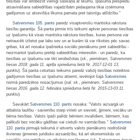
tiesības var ierobežot vienīgi saskaņā ar likumu. Īpašuma piespiedu
atsavināšana sabiedrības vajadzībām pieļaujama tikai izņēmuma
gadījumos uz atsevišķa likuma pamata pret taisnīgu atlīdzību."
Satversmes
105. pants
paredz visaptverošu mantiska rakstura
tiesību garantiju. Šā panta pirmie trīs teikumi aptver personas tiesības
uz īpašumu kā visas mantiska rakstura tiesības, kuras persona var
netraucēti izlietot par labu sev un ar kurām tā var rīkoties pēc savas
gribas, kā arī nosaka īpašnieka sociālo pienākumu pret sabiedrību -
neizmantot īpašumu pretēji sabiedrības interesēm - un paredz, ka
tiesības uz īpašumu var tikt ierobežotas (
sk., piemēram, Satversmes
tiesas 2018. gada 11. aprīļa sprieduma lietā Nr. 2017‑12‑01 13.
punktu
). Šā panta ceturtais teikums paredz valstij tiesības noteiktos
gadījumos tiesības uz īpašumu atņemt, ievērojot šajā
Satversmes
normā paredzētos nosacījumus (
sal.
sk., piemēram, Satversmes
tiesas 2016. gada 12. februāra sprieduma lietā Nr. 2015‑13‑03 11.
punktu
).
Savukārt
Satversmes
110. pants
nosaka: "Valsts aizsargā un
atbalsta laulību - savienību starp vīrieti un sievieti, ģimeni, vecāku un
bērna tiesības. Valsts īpaši palīdz bērniem invalīdiem, bērniem, kas
palikuši bez vecāku gādības vai cietuši no varmācības."
Satversmes
110. panta
pirmajā teikumā ir ietverts valsts pienākums nodrošināt
ikvienas ģimenes juridisko aizsardzību, kā arī ekonomiskās un
sociālās aizsardzības un atbalsta pasākumus (
sk. Satversmes tiesas