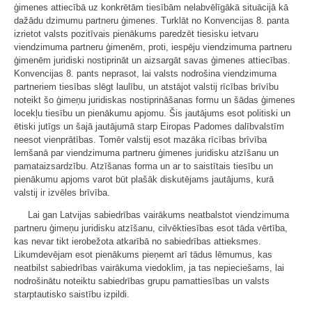
ģimenes attiecībā uz konkrētām tiesībām nelabvēlīgākā situācijā kā
dažādu dzimumu partneru ģimenes. Turklāt no Konvencijas 8. panta
izrietot valsts pozitīvais pienākums paredzēt tiesisku ietvaru
viendzimuma partneru ģimenēm, proti, iespēju viendzimuma partneru
ģimenēm juridiski nostiprināt un aizsargāt savas ģimenes attiecības.
Konvencijas 8. pants neprasot, lai valsts nodrošina viendzimuma
partneriem tiesības slēgt laulību, un atstājot valstij rīcības brīvību
noteikt šo ģimeņu juridiskas nostiprināšanas formu un šādas ģimenes
locekļu tiesību un pienākumu apjomu. Šis jautājums esot politiski un
ētiski jutīgs un šajā jautājumā starp Eiropas Padomes dalībvalstīm
neesot vienprātības. Tomēr valstij esot mazāka rīcības brīvība
lemšanā par viendzimuma partneru ģimenes juridisku atzīšanu un
pamataizsardzību. Atzīšanas forma un ar to saistītais tiesību un
pienākumu apjoms varot būt plašāk diskutējams jautājums, kurā
valstij ir izvēles brīvība.
Lai gan Latvijas sabiedrības vairākums neatbalstot viendzimuma
partneru ģimeņu juridisku atzīšanu, cilvēktiesības esot tāda vērtība,
kas nevar tikt ierobežota atkarībā no sabiedrības attieksmes.
Likumdevējam esot pienākums pieņemt arī tādus lēmumus, kas
neatbilst sabiedrības vairākuma viedoklim, ja tas nepieciešams, lai
nodrošinātu noteiktu sabiedrības grupu pamattiesības un valsts
starptautisko saistību izpildi.