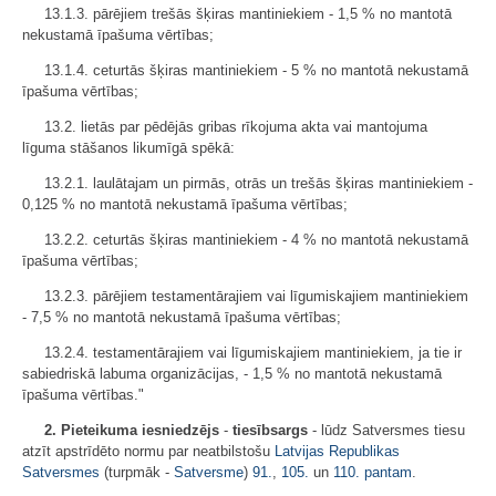
13.1.3. pārējiem trešās šķiras mantiniekiem - 1,5 % no mantotā
nekustamā īpašuma vērtības;
13.1.4. ceturtās šķiras mantiniekiem - 5 % no mantotā nekustamā
īpašuma vērtības;
13.2. lietās par pēdējās gribas rīkojuma akta vai mantojuma
līguma stāšanos likumīgā spēkā:
13.2.1. laulātajam un pirmās, otrās un trešās šķiras mantiniekiem -
0,125 % no mantotā nekustamā īpašuma vērtības;
13.2.2. ceturtās šķiras mantiniekiem - 4 % no mantotā nekustamā
īpašuma vērtības;
13.2.3. pārējiem testamentārajiem vai līgumiskajiem mantiniekiem
- 7,5 % no mantotā nekustamā īpašuma vērtības;
13.2.4. testamentārajiem vai līgumiskajiem mantiniekiem, ja tie ir
sabiedriskā labuma organizācijas, - 1,5 % no mantotā nekustamā
īpašuma vērtības."
2. Pieteikuma iesniedzējs
-
tiesībsargs
- lūdz Satversmes tiesu
atzīt apstrīdēto normu par neatbilstošu
Latvijas Republikas
Satversmes
(turpmāk -
Satversme
)
91.
,
105.
un
110. pantam
.