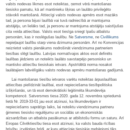
valsts nodevas likmes esot noteiktas, ņemot vērā mantošanas
tiesisko pamatu, kā arī mantinieku šķiras un laulāto privileģēto
stāvokli mantošanā. Attiecīgi valsts nodevas apmērs esot mazāks
tad, ja persona bijusi laulībā vai tuvā radniecībā ar mantojuma
atstājēju, un lielāks tad, ja personu ar mantojuma atstājēju saistījušas
cita veida attiecības. Valsts esot tiesīga sniegt īpašu atbalstu
personām, kas ir noslēgušas laulību. Ne
Satversme
, ne
Civillikums
nepieļaujot laulību starp viena dzimuma personām. Arī no Konvencijas
neizrietot valsts pienākums nodrošināt viendzimuma partneriem
tiesības slēgt laulību. Latvijas normatīvajos aktos esot definēts
laulības jēdziens un noteikts laulāto savstarpējo personisko un
mantisko attiecību tiesiskais ietvars. Apstrīdētā norma nosakot
laulātajiem labvēlīgāku valsts nodevas apmēru mantošanas gadījumā.
Lai mantošanas tiesību ietvaros varētu noteiktas ārpuslaulības
attiecības pielīdzināt laulībai, esot nepieciešama tiesībpolitiska
izšķiršanās, un tā esot demokrātiski leģitimēta likumdevēja
kompetencē. Satversmes tiesa 2020. gada 12. novembra spriedumā
lietā Nr. 2019‑33‑01 jau esot atzinusi, ka likumdevējam ir
nepieciešams saprātīgs laiks, lai noteiktu viendzimuma partneru
ģimenes tiesisko regulējumu un sociālās un ekonomiskās
aizsardzības un atbalsta pasākumus ar atbilstošu formu un saturu. Arī
Eiropas Cilvēktiesību tiesa esot atzinusi, ka valsts bauda rīcības
brīvību, izvēloties brīdi, ar kuru attiecīgie tiesiskie mehānismi tiks