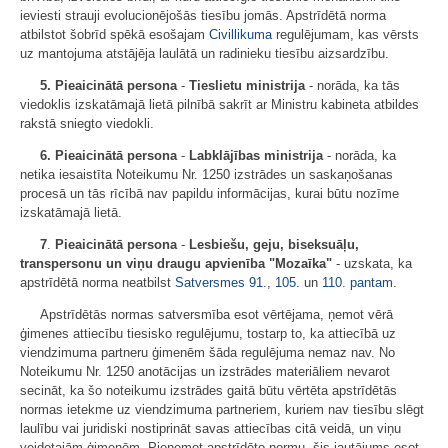
ieviesti strauji evolucionējošās tiesību jomās. Apstrīdētā norma
atbilstot šobrīd spēkā esošajam
Civillikuma
regulējumam, kas vērsts
uz mantojuma atstājēja laulātā un radinieku tiesību aizsardzību.
5. Pieaicinātā persona
-
Tieslietu ministrija
- norāda, ka tās
viedoklis izskatāmajā lietā pilnībā sakrīt ar Ministru kabineta atbildes
rakstā sniegto viedokli.
6. Pieaicinātā persona
-
Labklājības ministrija
- norāda, ka
netika iesaistīta Noteikumu Nr. 1250 izstrādes un saskaņošanas
procesā un tās rīcībā nav papildu informācijas, kurai būtu nozīme
izskatāmajā lietā.
7
.
Pieaicinātā persona
-
Lesbiešu, geju, biseksuāļu,
transpersonu un viņu draugu apvienība "Mozaīka"
- uzskata, ka
apstrīdētā norma neatbilst
Satversmes
91.
,
105.
un
110. pantam
.
Apstrīdētās normas satversmība esot vērtējama, ņemot vērā
ģimenes attiecību tiesisko regulējumu, tostarp to, ka attiecībā uz
viendzimuma partneru ģimenēm šāda regulējuma nemaz nav. No
Noteikumu Nr. 1250 anotācijas un izstrādes materiāliem nevarot
secināt, ka šo noteikumu izstrādes gaitā būtu vērtēta apstrīdētās
normas ietekme uz viendzimuma partneriem, kuriem nav tiesību slēgt
laulību vai juridiski nostiprināt savas attiecības citā veidā, un viņu
veidotajām ģimenēm. Pieņemot apstrīdēto normu, šis jautājums esot