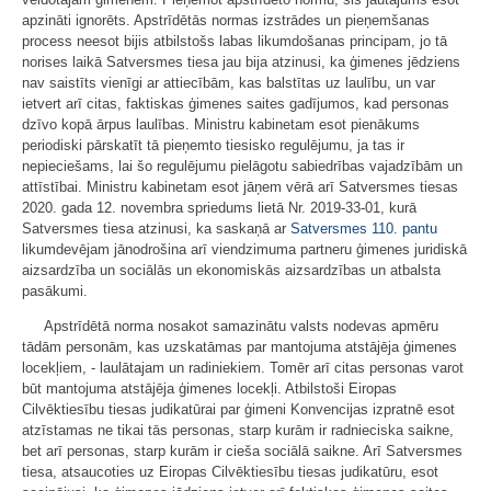
apzināti ignorēts. Apstrīdētās normas izstrādes un pieņemšanas
process neesot bijis atbilstošs labas likumdošanas principam, jo tā
norises laikā Satversmes tiesa jau bija atzinusi, ka ģimenes jēdziens
nav saistīts vienīgi ar attiecībām, kas balstītas uz laulību, un var
ietvert arī citas, faktiskas ģimenes saites gadījumos, kad personas
dzīvo kopā ārpus laulības. Ministru kabinetam esot pienākums
periodiski pārskatīt tā pieņemto tiesisko regulējumu, ja tas ir
nepieciešams, lai šo regulējumu pielāgotu sabiedrības vajadzībām un
attīstībai. Ministru kabinetam esot jāņem vērā arī Satversmes tiesas
2020. gada 12. novembra spriedums lietā Nr. 2019‑33-01, kurā
Satversmes tiesa atzinusi, ka saskaņā ar
Satversmes
110. pantu
likumdevējam jānodrošina arī viendzimuma partneru ģimenes juridiskā
aizsardzība un sociālās un ekonomiskās aizsardzības un atbalsta
pasākumi.
Apstrīdētā norma nosakot samazinātu valsts nodevas apmēru
tādām personām, kas uzskatāmas par mantojuma atstājēja ģimenes
locekļiem, - laulātajam un radiniekiem. Tomēr arī citas personas varot
būt mantojuma atstājēja ģimenes locekļi. Atbilstoši Eiropas
Cilvēktiesību tiesas judikatūrai par ģimeni Konvencijas izpratnē esot
atzīstamas ne tikai tās personas, starp kurām ir radnieciska saikne,
bet arī personas, starp kurām ir cieša sociālā saikne. Arī Satversmes
tiesa, atsaucoties uz Eiropas Cilvēktiesību tiesas judikatūru, esot