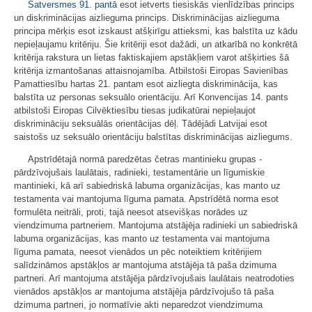
Satversmes
91. pantā
esot ietverts tiesiskās vienlīdzības princips
un diskriminācijas aizlieguma princips. Diskriminācijas aizlieguma
principa mērķis esot izskaust atšķirīgu attieksmi, kas balstīta uz kādu
nepieļaujamu kritēriju. Šie kritēriji esot dažādi, un atkarībā no konkrētā
kritērija rakstura un lietas faktiskajiem apstākļiem varot atšķirties šā
kritērija izmantošanas attaisnojamība. Atbilstoši Eiropas Savienības
Pamattiesību hartas 21. pantam esot aizliegta diskriminācija, kas
balstīta uz personas seksuālo orientāciju. Arī Konvencijas 14. pants
atbilstoši Eiropas Cilvēktiesību tiesas judikatūrai nepieļaujot
diskrimināciju seksuālās orientācijas dēļ. Tādējādi Latvijai esot
saistošs uz seksuālo orientāciju balstītas diskriminācijas aizliegums.
Apstrīdētajā normā paredzētas četras mantinieku grupas -
pārdzīvojušais laulātais, radinieki, testamentārie un līgumiskie
mantinieki, kā arī sabiedriskā labuma organizācijas, kas manto uz
testamenta vai mantojuma līguma pamata. Apstrīdētā norma esot
formulēta neitrāli, proti, tajā neesot atsevišķas norādes uz
viendzimuma partneriem. Mantojuma atstājēja radinieki un sabiedriskā
labuma organizācijas, kas manto uz testamenta vai mantojuma
līguma pamata, neesot vienādos un pēc noteiktiem kritērijiem
salīdzināmos apstākļos ar mantojuma atstājēja tā paša dzimuma
partneri. Arī mantojuma atstājēja pārdzīvojušais laulātais neatrodoties
vienādos apstākļos ar mantojuma atstājēja pārdzīvojušo tā paša
dzimuma partneri, jo normatīvie akti neparedzot viendzimuma