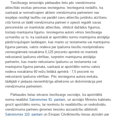
Tiesībsargs ierosinājis pārbaudes lietu pēc viendzimuma
attiecībās esošas personas iesnieguma. Iesniegumā norādīts, ka
saskaņā ar normatīvajiem aktiem viendzimuma partneriem nav
iespējas noslēgt laulību vai panākt savu attiecību juridisku atzīšanu
citā formā un tādēļ viendzimuma partneri ir spiesti regulēt savas
personiskās un mantiskās attiecības, slēdzot dažādus līgumus,
tostarp mantojuma līgumu. Iesnieguma autors vērsis tiesībsarga
uzmanību uz to, ka saskaņā ar apstrīdēto normu mantojuma atstājēja
pārdzīvojušajam laulātajam, kas manto uz testamenta vai mantojuma
līguma pamata, valsts nodeva par īpašuma tiesību nostiprināšanu
zemesgrāmatā nosakāma 0,125 procentu apmērā no mantotā
nekustamā īpašuma vērtības, turpretim mantojuma atstājēja
partnerim, kas manto nekustamo īpašumu uz testamenta vai
mantojuma līguma pamata, saskaņā ar apstrīdēto normu valsts
nodeva nosakāma 60 reižu lielākā apmērā - 7,5 procenti no
nekustamā īpašuma vērtības. Pēc iesnieguma autora ieskata,
tādējādi ir pieļauta nevienlīdzīga attieksme un diskriminācija pret
viendzimuma partneriem.
Pārbaudes lietas ietvaros tiesībsargs secinājis, ka apstrīdētā
norma neatbilst
Satversmes
91. pantam
, un aicinājis Ministru kabinetu
grozīt apstrīdēto normu, lai novērstu šo neatbilstību un nodrošinātu
viendzimuma partneru ģimenes tiesisku aizsardzību atbilstoši
Satversmes
110. pantam
un Eiropas Cilvēktiesību tiesas atziņām par