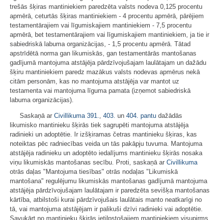
trešās šķiras mantiniekiem paredzēta valsts nodeva 0,125 procentu
apmērā, ceturtās šķiras mantiniekiem - 4 procentu apmērā, pārējiem
testamentārajiem vai līgumiskajiem mantiniekiem - 7,5 procentu
apmērā, bet testamentārajiem vai līgumiskajiem mantiniekiem, ja tie ir
sabiedriskā labuma organizācijas, - 1,5 procentu apmērā. Tātad
apstrīdētā norma gan likumiskās, gan testamentārās mantošanas
gadījumā mantojuma atstājēja pārdzīvojušajam laulātajam un dažādu
šķiru mantiniekiem paredz mazākus valsts nodevas apmērus nekā
citām personām, kas no mantojuma atstājēja var mantot uz
testamenta vai mantojuma līguma pamata (izņemot sabiedriskā
labuma organizācijas).
Saskaņā ar
Civillikuma
391.
,
403.
un
404. pantu
dažādās
likumisko mantinieku šķirās tiek sagrupēti mantojuma atstājēja
radinieki un adoptētie. Ir izšķiramas četras mantinieku šķiras, kas
noteiktas pēc radniecības veida un tās pakāpju tuvuma. Mantojuma
atstājēja radinieku un adoptēto iedalījums mantinieku šķirās nosaka
viņu likumiskās mantošanas secību. Proti, saskaņā ar
Civillikuma
otrās daļas "Mantojuma tiesības" otrās nodaļas "Likumiskā
mantošana" regulējumu likumiskās mantošanas gadījumā mantojuma
atstājēja pārdzīvojušajam laulātajam ir paredzēta sevišķa mantošanas
kārtība, atbilstoši kurai pārdzīvojušais laulātais manto neatkarīgi no
tā, vai mantojuma atstājējam ir palikuši dzīvi radinieki vai adoptētie.
Savukārt no mantinieku šķirās ietilpstošajiem mantiniekiem visupirms