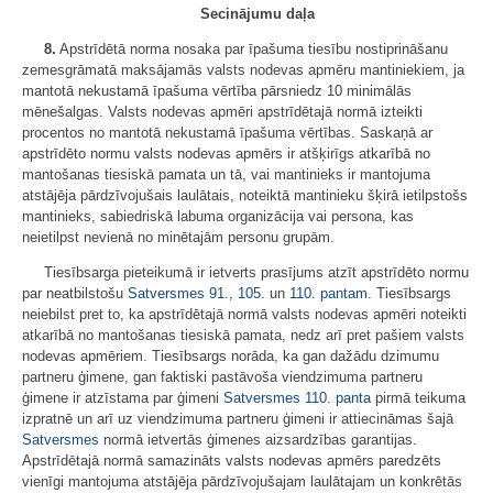
Secinājumu daļa
8.
Apstrīdētā norma nosaka par īpašuma tiesību nostiprināšanu
zemesgrāmatā maksājamās valsts nodevas apmēru mantiniekiem, ja
mantotā nekustamā īpašuma vērtība pārsniedz 10 minimālās
mēnešalgas. Valsts nodevas apmēri apstrīdētajā normā izteikti
procentos no mantotā nekustamā īpašuma vērtības. Saskaņā ar
apstrīdēto normu valsts nodevas apmērs ir atšķirīgs atkarībā no
mantošanas tiesiskā pamata un tā, vai mantinieks ir mantojuma
atstājēja pārdzīvojušais laulātais, noteiktā mantinieku šķirā ietilpstošs
mantinieks, sabiedriskā labuma organizācija vai persona, kas
neietilpst nevienā no minētajām personu grupām.
Tiesībsarga pieteikumā ir ietverts prasījums atzīt apstrīdēto normu
par neatbilstošu
Satversmes
91.
,
105.
un
110. pantam
. Tiesībsargs
neiebilst pret to, ka apstrīdētajā normā valsts nodevas apmēri noteikti
atkarībā no mantošanas tiesiskā pamata, nedz arī pret pašiem valsts
nodevas apmēriem. Tiesībsargs norāda, ka gan dažādu dzimumu
partneru ģimene, gan faktiski pastāvoša viendzimuma partneru
ģimene ir atzīstama par ģimeni
Satversmes
110. panta
pirmā teikuma
izpratnē un arī uz viendzimuma partneru ģimeni ir attiecināmas šajā
Satversmes
normā ietvertās ģimenes aizsardzības garantijas.
Apstrīdētajā normā samazināts valsts nodevas apmērs paredzēts
vienīgi mantojuma atstājēja pārdzīvojušajam laulātajam un konkrētās