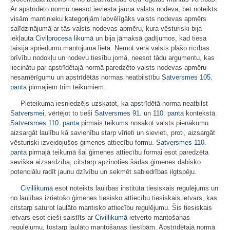
Ar apstrīdēto normu neesot ieviesta jauna valsts nodeva, bet noteikts
visām mantinieku kategorijām labvēlīgāks valsts nodevas apmērs
salīdzinājumā ar tās valsts nodevas apmēru, kura vēsturiski bija
iekļauta
Civilprocesa likumā
un bija jāmaksā gadījumos, kad tiesa
taisīja spriedumu mantojuma lietā. Ņemot vērā valsts plašo rīcības
brīvību nodokļu un nodevu tiesību jomā, neesot tādu argumentu, kas
liecinātu par apstrīdētajā normā paredzēto valsts nodevas apmēru
nesamērīgumu un apstrīdētās normas neatbilstību
Satversmes
105.
panta
pirmajiem trim teikumiem.
Pieteikuma iesniedzējs uzskatot, ka apstrīdētā norma neatbilst
Satversmei
, vērtējot to tieši
Satversmes
91.
un
110. panta
kontekstā.
Satversmes
110. panta
pirmais teikums nosakot valsts pienākumu
aizsargāt laulību kā savienību starp vīrieti un sievieti, proti, aizsargāt
vēsturiski izveidojušos ģimenes attiecību formu.
Satversmes
110.
panta
pirmajā teikumā šai ģimenes attiecību formai esot paredzēta
sevišķa aizsardzība, citstarp apzinoties šādas ģimenes dabisko
potenciālu radīt jaunu dzīvību un sekmēt sabiedrības ilgtspēju.
Civillikumā
esot noteikts laulības institūta tiesiskais regulējums un
no laulības izrietošo ģimenes tiesisko attiecību tiesiskais ietvars, kas
citstarp saturot laulāto mantisko attiecību regulējumu. Šis tiesiskais
ietvars esot cieši saistīts ar
Civillikumā
ietverto mantošanas
regulējumu, tostarp laulāto mantošanas tiesībām. Apstrīdētajā normā