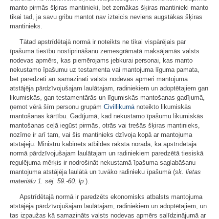
manto pirmās šķiras mantinieki, bet zemākas šķiras mantinieki manto
tikai tad, ja savu gribu mantot nav izteicis neviens augstākas šķiras
mantinieks.
Tātad apstrīdētajā normā ir noteikts ne tikai vispārējais par
īpašuma tiesību nostiprināšanu zemesgrāmatā maksājamās valsts
nodevas apmērs, kas piemērojams jebkurai personai, kas manto
nekustamo īpašumu uz testamenta vai mantojuma līguma pamata,
bet paredzēti arī samazināti valsts nodevas apmēri mantojuma
atstājēja pārdzīvojušajam laulātajam, radiniekiem un adoptētajiem gan
likumiskās, gan testamentārās un līgumiskās mantošanas gadījumā,
ņemot vērā šīm personu grupām
Civillikumā
noteikto likumiskās
mantošanas kārtību. Gadījumā, kad nekustamo īpašumu likumiskās
mantošanas ceļā iegūst pirmās, otrās vai trešās šķiras mantinieks,
nozīme ir arī tam, vai šis mantinieks dzīvoja kopā ar mantojuma
atstājēju. Ministru kabinets atbildes rakstā norāda, ka apstrīdētajā
normā pārdzīvojušajam laulātajam un radiniekiem paredzētā tiesiskā
regulējuma mērķis ir nodrošināt nekustamā īpašuma saglabāšanu
mantojuma atstājēja laulātā un tuvāko radinieku īpašumā (
sk. lietas
materiālu 1. sēj. 59.-60. lp.
).
Apstrīdētajā normā ir paredzēts ekonomisks atbalsts mantojuma
atstājēja pārdzīvojušajam laulātajam, radiniekiem un adoptētajiem, un
tas izpaužas kā samazināts valsts nodevas apmērs salīdzinājumā ar