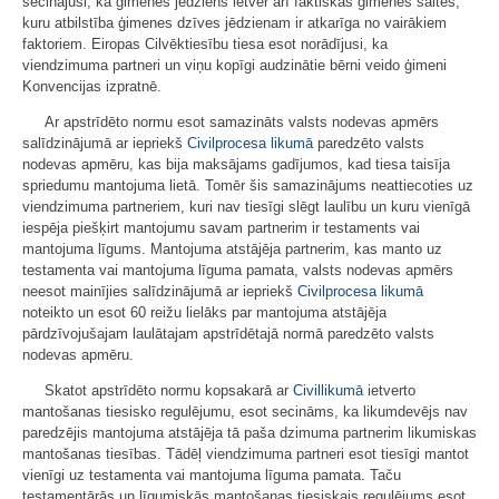
secinājusi, ka ģimenes jēdziens ietver arī faktiskas ģimenes saites,
kuru atbilstība ģimenes dzīves jēdzienam ir atkarīga no vairākiem
faktoriem. Eiropas Cilvēktiesību tiesa esot norādījusi, ka
viendzimuma partneri un viņu kopīgi audzinātie bērni veido ģimeni
Konvencijas izpratnē.
Ar apstrīdēto normu esot samazināts valsts nodevas apmērs
salīdzinājumā ar iepriekš
Civilprocesa likumā
paredzēto valsts
nodevas apmēru, kas bija maksājams gadījumos, kad tiesa taisīja
spriedumu mantojuma lietā. Tomēr šis samazinājums neattiecoties uz
viendzimuma partneriem, kuri nav tiesīgi slēgt laulību un kuru vienīgā
iespēja piešķirt mantojumu savam partnerim ir testaments vai
mantojuma līgums. Mantojuma atstājēja partnerim, kas manto uz
testamenta vai mantojuma līguma pamata, valsts nodevas apmērs
neesot mainījies salīdzinājumā ar iepriekš
Civilprocesa likumā
noteikto un esot 60 reižu lielāks par mantojuma atstājēja
pārdzīvojušajam laulātajam apstrīdētajā normā paredzēto valsts
nodevas apmēru.
Skatot apstrīdēto normu kopsakarā ar
Civillikumā
ietverto
mantošanas tiesisko regulējumu, esot secināms, ka likumdevējs nav
paredzējis mantojuma atstājēja tā paša dzimuma partnerim likumiskas
mantošanas tiesības. Tādēļ viendzimuma partneri esot tiesīgi mantot
vienīgi uz testamenta vai mantojuma līguma pamata. Taču
testamentārās un līgumiskās mantošanas tiesiskais regulējums esot