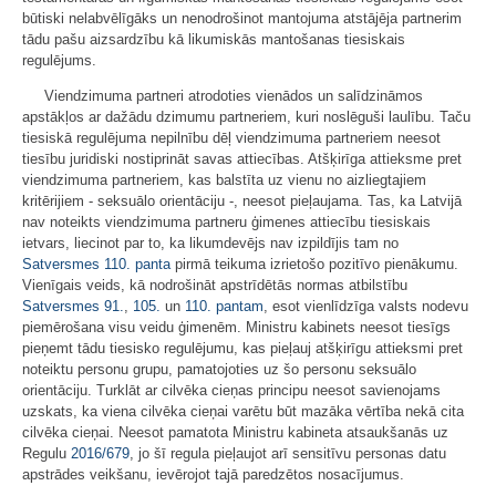
būtiski nelabvēlīgāks un nenodrošinot mantojuma atstājēja partnerim
tādu pašu aizsardzību kā likumiskās mantošanas tiesiskais
regulējums.
Viendzimuma partneri atrodoties vienādos un salīdzināmos
apstākļos ar dažādu dzimumu partneriem, kuri noslēguši laulību. Taču
tiesiskā regulējuma nepilnību dēļ viendzimuma partneriem neesot
tiesību juridiski nostiprināt savas attiecības. Atšķirīga attieksme pret
viendzimuma partneriem, kas balstīta uz vienu no aizliegtajiem
kritērijiem - seksuālo orientāciju -, neesot pieļaujama. Tas, ka Latvijā
nav noteikts viendzimuma partneru ģimenes attiecību tiesiskais
ietvars, liecinot par to, ka likumdevējs nav izpildījis tam no
Satversmes
110. panta
pirmā teikuma izrietošo pozitīvo pienākumu.
Vienīgais veids, kā nodrošināt apstrīdētās normas atbilstību
Satversmes
91.
,
105.
un
110. pantam
, esot vienlīdzīga valsts nodevu
piemērošana visu veidu ģimenēm. Ministru kabinets neesot tiesīgs
pieņemt tādu tiesisko regulējumu, kas pieļauj atšķirīgu attieksmi pret
noteiktu personu grupu, pamatojoties uz šo personu seksuālo
orientāciju. Turklāt ar cilvēka cieņas principu neesot savienojams
uzskats, ka viena cilvēka cieņai varētu būt mazāka vērtība nekā cita
cilvēka cieņai. Neesot pamatota Ministru kabineta atsaukšanās uz
Regulu
2016/679
, jo šī regula pieļaujot arī sensitīvu personas datu
apstrādes veikšanu, ievērojot tajā paredzētos nosacījumus.