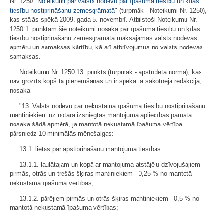
Nr. 1250 "
Noteikumi par valsts nodevu par īpašuma tiesību un ķīlas
tiesību nostiprināšanu zemesgrāmatā
" (turpmāk - Noteikumi Nr. 1250),
kas stājās spēkā 2009. gada 5. novembrī. Atbilstoši Noteikumu Nr.
1250 1. punktam šie noteikumi nosaka par īpašuma tiesību un ķīlas
tiesību nostiprināšanu zemesgrāmatā maksājamās valsts nodevas
apmēru un samaksas kārtību, kā arī atbrīvojumus no valsts nodevas
samaksas.
Noteikumu Nr. 1250 13. punkts (turpmāk - apstrīdētā norma), kas
nav grozīts kopš tā pieņemšanas un ir spēkā tā sākotnējā redakcijā,
nosaka:
"13. Valsts nodevu par nekustamā īpašuma tiesību nostiprināšanu
mantiniekiem uz notāra izsniegtas mantojuma apliecības pamata
nosaka šādā apmērā, ja mantotā nekustamā īpašuma vērtība
pārsniedz 10 minimālās mēnešalgas:
13.1. lietās par apstiprināšanu mantojuma tiesībās:
13.1.1. laulātajam un kopā ar mantojuma atstājēju dzīvojušajiem
pirmās, otrās un trešās šķiras mantiniekiem - 0,25 % no mantotā
nekustamā īpašuma vērtības;
13.1.2. pārējiem pirmās un otrās šķiras mantiniekiem - 0,5 % no
mantotā nekustamā īpašuma vērtības;