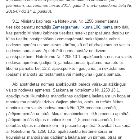
piemēram, Satversmes tiesas 2017. gada 8. marta sprieduma lietā Nr.
2016‑07‑01 14.2. punktu
).
9.1.
Ministru kabinets kā Noteikumu Nr. 1250 pieņemšanas
tiesisko pamatu norādījis
Zemesgrāmatu likuma
106. panta
otro daļu,
kas paredz Ministru kabineta tiesības noteikt par īpašuma tiesību un
ķīlas tiesību nostiprināšanu zemesgrāmatā maksājamās valsts
nodevas apmēru un samaksas kārtību, kā arī atbrīvojumus no valsts
nodevas samaksas. Apstrīdētā norma sastāv no diviem
apakšpunktiem: Noteikumu Nr. 1205 13.1. apakšpunkts nosaka valsts
nodevas apmērus gadījumā, ja nekustamais īpašums mantots uz
likuma pamata, bet 13.2. apakšpunkts - gadījumā, ja nekustamais
īpašums mantots uz testamenta vai mantojuma līguma pamata.
Abi apstrīdētās normas apakšpunkti paredz vairākus atšķirīgus
valsts nodevas apmērus. Saskaņā ar Noteikumu Nr. 1250 13.1.
apakšpunktu likumiskās mantošanas gadījumā laulātajam un kopā ar
mantojuma atstājēju dzīvojušajiem pirmās, otrās un trešās šķiras
mantiniekiem valsts nodeva paredzēta 0,25 procentu apmērā,
pārējiem pirmās un otrās šķiras mantiniekiem - 0,5 procentu apmērā,
pārējiem trešās šķiras mantiniekiem - 1,5 procentu apmērā, bet
ceturtās šķiras mantiniekiem - 5 procentu apmērā. Savukārt saskaņā
ar Noteikumu Nr. 1250 13.2. apakšpunktu testamentārās un
līgumiskās mantošanas gadījumā laulātajam un pirmās, otrās un