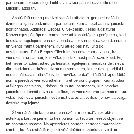
partneriem tiesības slēgt laulību vai citādi panākt savu attiecību
juridisku atzīšanu.
Apstrīdētā norma paredzot vienādu attieksmi gan pret dažādu
dzimumu, gan viendzimuma partneriem, kuru attiecības nav juridiski
nostiprinātas. Atbilstoši Eiropas Cilvēktiesību tiesas judikatūrai
Konvencijas pārkāpums parasti neesot konstatējams gadījumos, kad
tiesiskais regulējums paredz vienādu attieksmi pret dažādu dzimumu
un viendzimuma partneriem, kuru attiecības nav juridiski
nostiprinātas. Taču Eiropas Cilvēktiesību tiesa esot atzinusi, ka
viendzimuma partneri, kuri vēlas juridiski nostiprināt savu kopdzīvi,
bet nevar to izdarīt attiecīga tiesiskā regulējuma neesības dēļ, nevar
tikt salīdzināti ar dažādu dzimumu partneriem, kuri ir tiesīgi juridiski
nostiprināt savas attiecības, bet nevēlas to darīt. Tādējādi apstrīdētā
norma paredzot vienādu attieksmi pret personu grupām, kas atrodas
atšķirīgos apstākļos, - dažādu dzimumu partneriem, kuri nevēlas
juridiski nostiprināt savas attiecības, un viendzimuma partneriem, kuri
vēlas, bet nevar juridiski nostiprināt savas attiecības, jo nav attiecīga
tiesiskā regulējuma.
Šī vienādā attieksme esot paredzēta ar normatīvajos aktos
noteiktajā kārtībā pieņemtu tiesību normu, taču tai neesot objektīva
un saprātīga pamata. No apstrīdētās normas izstrādes materiāliem
izrietot, ka tās izstrādē ir ņemti vērā dažādi mantošanas veidi un