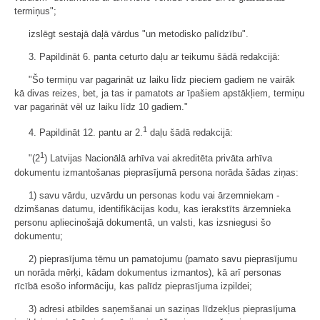
termiņus";
izslēgt sestajā daļā vārdus "un metodisko palīdzību".
3. Papildināt 6. panta ceturto daļu ar teikumu šādā redakcijā:
"Šo termiņu var pagarināt uz laiku līdz pieciem gadiem ne vairāk
kā divas reizes, bet, ja tas ir pamatots ar īpašiem apstākļiem, termiņu
var pagarināt vēl uz laiku līdz 10 gadiem."
1
4. Papildināt 12. pantu ar 2.
daļu šādā redakcijā:
1
"(2
) Latvijas Nacionālā arhīva vai akreditēta privāta arhīva
dokumentu izmantošanas pieprasījumā persona norāda šādas ziņas:
1) savu vārdu, uzvārdu un personas kodu vai ārzemniekam -
dzimšanas datumu, identifikācijas kodu, kas ierakstīts ārzemnieka
personu apliecinošajā dokumentā, un valsti, kas izsniegusi šo
dokumentu;
2) pieprasījuma tēmu un pamatojumu (pamato savu pieprasījumu
un norāda mērķi, kādam dokumentus izmantos), kā arī personas
rīcībā esošo informāciju, kas palīdz pieprasījuma izpildei;
3) adresi atbildes saņemšanai un saziņas līdzekļus pieprasījuma