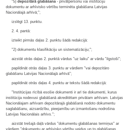
"5)
depozitārā glabāšana
- privātpersonu vai institūciju
dokumentu ar arhīvisko vērtību terminēta glabāšana Latvijas
Nacionālajā arhīvā;";
izslēgt 13. punktu.
2. 4. pantā:
izteikt pirmās daļas 2. punktu šādā redakcijā:
"2) dokumentu klasifikāciju un sistematizāciju;";
aizstāt otrās daļas 2. punktā vārdus "uz laiku" ar vārdu "ilgstoši";
papildināt otrās daļas 3. punktu ar vārdiem "vai depozitāro
glabāšanu Latvijas Nacionālajā arhīvā";
papildināt otrās daļas 4. punktu ar tekstu šādā redakcijā:
"Institūcijas rīcībā esošie dokumenti ir arī tie dokumenti, kurus
institūcija nodevusi glabāšanā akreditētam privātam arhīvam. Latvijas
Nacionālajam arhīvam depozitārajā glabāšanā nodoto dokumentu
saglabāšanu, aizsardzību, pieejamību un izmantošanu nodrošina
Latvijas Nacionālais arhīvs.";
aizstāt trešajā daļā vārdus "dokumentu glabāšanas termiņus" ar
vārdiem "dokumentu ar arhīvisko vērtību veidus un to glabāšanas