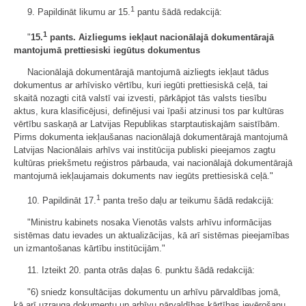
1
9. Papildināt likumu ar 15.
pantu šādā redakcijā:
1
"
15.
pants. Aizliegums iekļaut nacionālajā dokumentārajā
mantojumā prettiesiski iegūtus dokumentus
Nacionālajā dokumentārajā mantojumā aizliegts iekļaut tādus
dokumentus ar arhīvisko vērtību, kuri iegūti prettiesiskā ceļā, tai
skaitā nozagti citā valstī vai izvesti, pārkāpjot tās valsts tiesību
aktus, kura klasificējusi, definējusi vai īpaši atzinusi tos par kultūras
vērtību saskaņā ar Latvijas Republikas starptautiskajām saistībām.
Pirms dokumenta iekļaušanas nacionālajā dokumentārajā mantojumā
Latvijas Nacionālais arhīvs vai institūcija publiski pieejamos zagtu
kultūras priekšmetu reģistros pārbauda, vai nacionālajā dokumentārajā
mantojumā iekļaujamais dokuments nav iegūts prettiesiskā ceļā."
1
10. Papildināt 17.
panta trešo daļu ar teikumu šādā redakcijā:
"Ministru kabinets nosaka Vienotās valsts arhīvu informācijas
sistēmas datu ievades un aktualizācijas, kā arī sistēmas pieejamības
un izmantošanas kārtību institūcijām."
11. Izteikt 20. panta otrās daļas 6. punktu šādā redakcijā:
"6) sniedz konsultācijas dokumentu un arhīvu pārvaldības jomā,
kā arī uzrauga dokumentu un arhīvu pārvaldības kārtības ievērošanu