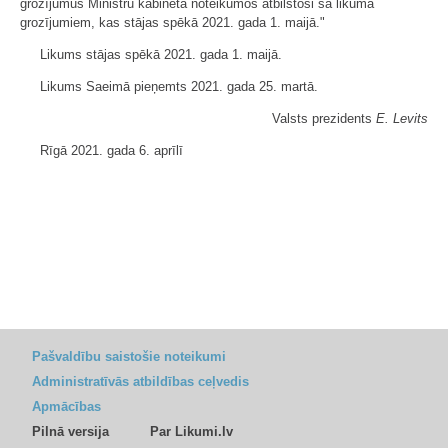
grozījumus Ministru kabineta noteikumos atbilstoši šā likuma
grozījumiem, kas stājas spēkā 2021. gada 1. maijā."
Likums stājas spēkā 2021. gada 1. maijā.
Likums Saeimā pieņemts 2021. gada 25. martā.
Valsts prezidents
E. Levits
Rīgā 2021. gada 6. aprīlī
Pašvaldību saistošie noteikumi
Administratīvās atbildības ceļvedis
Apmācības
Pilnā versija
Par Likumi.lv