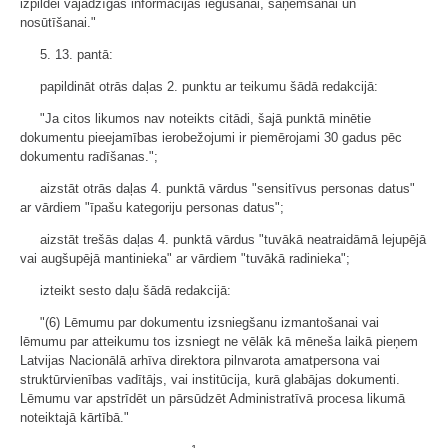
izpildei vajadzīgās informācijas iegūšanai, saņemšanai un
nosūtīšanai."
5. 13. pantā:
papildināt otrās daļas 2. punktu ar teikumu šādā redakcijā:
"Ja citos likumos nav noteikts citādi, šajā punktā minētie
dokumentu pieejamības ierobežojumi ir piemērojami 30 gadus pēc
dokumentu radīšanas.";
aizstāt otrās daļas 4. punktā vārdus "sensitīvus personas datus"
ar vārdiem "īpašu kategoriju personas datus";
aizstāt trešās daļas 4. punktā vārdus "tuvākā neatraidāmā lejupējā
vai augšupējā mantinieka" ar vārdiem "tuvākā radinieka";
izteikt sesto daļu šādā redakcijā:
"(6) Lēmumu par dokumentu izsniegšanu izmantošanai vai
lēmumu par atteikumu tos izsniegt ne vēlāk kā mēneša laikā pieņem
Latvijas Nacionālā arhīva direktora pilnvarota amatpersona vai
struktūrvienības vadītājs, vai institūcija, kurā glabājas dokumenti.
Lēmumu var apstrīdēt un pārsūdzēt Administratīvā procesa likumā
noteiktajā kārtībā."