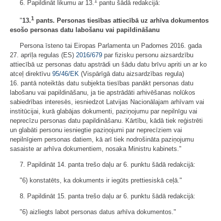
1
6. Papildināt likumu ar 13.
pantu šādā redakcijā:
1
"
13.
pants. Personas tiesības attiecībā uz arhīva dokumentos
esošo personas datu labošanu vai papildināšanu
Persona īsteno tai Eiropas Parlamenta un Padomes 2016. gada
27. aprīļa regulas (ES)
2016/679
par fizisku personu aizsardzību
attiecībā uz personas datu apstrādi un šādu datu brīvu apriti un ar ko
atceļ direktīvu
95/46/EK
(Vispārīgā datu aizsardzības regula)
16. pantā noteiktās datu subjekta tiesības panākt personas datu
labošanu vai papildināšanu, ja tie apstrādāti arhivēšanas nolūkos
sabiedrības interesēs, iesniedzot Latvijas Nacionālajam arhīvam vai
institūcijai, kurā glabājas dokumenti, paziņojumu par nepilnīgu vai
neprecīzu personas datu papildināšanu. Kārtību, kādā tiek reģistrēti
un glabāti personu iesniegtie paziņojumi par neprecīziem vai
nepilnīgiem personas datiem, kā arī tiek nodrošināta paziņojumu
sasaiste ar arhīva dokumentiem, nosaka Ministru kabinets."
7. Papildināt 14. panta trešo daļu ar 6. punktu šādā redakcijā:
"6) konstatēts, ka dokuments ir iegūts prettiesiskā ceļā."
8. Papildināt 15. panta trešo daļu ar 6. punktu šādā redakcijā:
"6) aizliegts labot personas datus arhīva dokumentos."