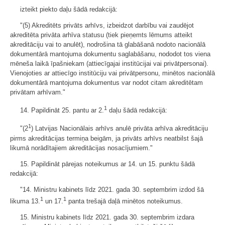
izteikt piekto daļu šādā redakcijā:
"(5) Akreditēts privāts arhīvs, izbeidzot darbību vai zaudējot
akreditēta privāta arhīva statusu (tiek pieņemts lēmums atteikt
akreditāciju vai to anulēt), nodrošina tā glabāšanā nodoto nacionālā
dokumentārā mantojuma dokumentu saglabāšanu, nododot tos viena
mēneša laikā īpašniekam (attiecīgajai institūcijai vai privātpersonai).
Vienojoties ar attiecīgo institūciju vai privātpersonu, minētos nacionālā
dokumentārā mantojuma dokumentus var nodot citam akreditētam
privātam arhīvam."
1
14. Papildināt 25. pantu ar 2.
daļu šādā redakcijā:
1
"(2
) Latvijas Nacionālais arhīvs anulē privāta arhīva akreditāciju
pirms akreditācijas termiņa beigām, ja privāts arhīvs neatbilst šajā
likumā norādītajiem akreditācijas nosacījumiem."
15. Papildināt pārejas noteikumus ar 14. un 15. punktu šādā
redakcijā:
"14. Ministru kabinets līdz 2021. gada 30. septembrim izdod šā
1
1
likuma 13.
un 17.
panta trešajā daļā minētos noteikumus.
15. Ministru kabinets līdz 2021. gada 30. septembrim izdara