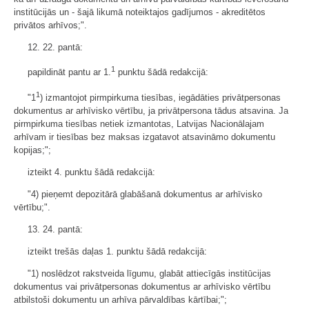
institūcijās un - šajā likumā noteiktajos gadījumos - akreditētos
privātos arhīvos;".
12. 22. pantā:
1
papildināt pantu ar 1.
punktu šādā redakcijā:
1
"1
) izmantojot pirmpirkuma tiesības, iegādāties privātpersonas
dokumentus ar arhīvisko vērtību, ja privātpersona tādus atsavina. Ja
pirmpirkuma tiesības netiek izmantotas, Latvijas Nacionālajam
arhīvam ir tiesības bez maksas izgatavot atsavināmo dokumentu
kopijas;";
izteikt 4. punktu šādā redakcijā:
"4) pieņemt depozitārā glabāšanā dokumentus ar arhīvisko
vērtību;".
13. 24. pantā:
izteikt trešās daļas 1. punktu šādā redakcijā:
"1) noslēdzot rakstveida līgumu, glabāt attiecīgās institūcijas
dokumentus vai privātpersonas dokumentus ar arhīvisko vērtību
atbilstoši dokumentu un arhīva pārvaldības kārtībai;";