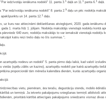
1
1
1
"Par iedzīvotāju ienākuma nodokli" 11. panta 3.
daļā un 11.
panta 6.
daļā.
9
 "Par iedzīvotāju ienākuma nodokli" 8. panta 2.
daļu un pēc nodokļa maksātā
1
" apakšpunktu un 14. panta 12.
daļu.
s, uz kuru nav attiecināmi deklarēšanas atvieglojumi, 2020. gada ienākumu d
gada 1. marta līdz 1. jūlijam. Nodokļa maksātājs vienotajā nodokļu kontā a
ma pārsniedz 640
euro
, nodokļa maksātājs to var iemaksāt vienotajā nodokļu k
maksājot katru reizi trešo daļu no šīs summas.";
daļu.
cijā:
 azartspēļu nodevu un nodokli" 5. panta pirmo daļu laikā, kad valstī izsludinā
 vietās (spēļu zālēs un kazino), azartspēļu nodokli par katrā azartspēļu tieš
prēķina proporcionāli tām mēneša kalendāra dienām, kurās azartspēļu organiz
akcijā:
 tirdzniecības vietu, piemēram, āra terašu, degustāciju stendu, mobilo ēdinā
kārtībā un termiņā. Ja ietverto pakalpojumu sniegšanas termiņš atbilstoši att
bdienām, prioritārā kārtībā attiecīgais pakalpojums sniedzams vismaz divas r