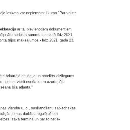
ja ieskata var nepiemērot likuma "Par valsts
eklarāciju ar tai pievienotiem dokumentiem
prēķināto nodokļa summu iemaksā līdz 2021.
ontā trijos maksājumos - līdz 2021. gada 23.
ta ārkārtējā situācija un noteikts aizliegums
ās norises vietā esoša katra azartspēļu
ēšana bija atļauta."
šanas vienību u. c., saskaņošanu sabiedriskās
iecīgās jomas darbību regulējošiem
eizes īsākā termiņā un par to netiek