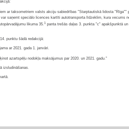
akcijā:
ar taksometriem valsts akciju sabiedrības "Starptautiskā lidosta "Rīga"" pub
a var saņemt speciālo licences kartīti autotransporta līdzeklim, kura vecums 
1
 Autopārvadājumu likuma 35.
panta trešās daļas 3. punkta "c" apakšpunktā un 
 14. punktu šādā redakcijā:
jama ar 2021. gada 1. janvāri.
ķinot azartspēļu nodokļa maksājumus par 2020. un 2021. gadu."
ā izsludināšanas.
artā.