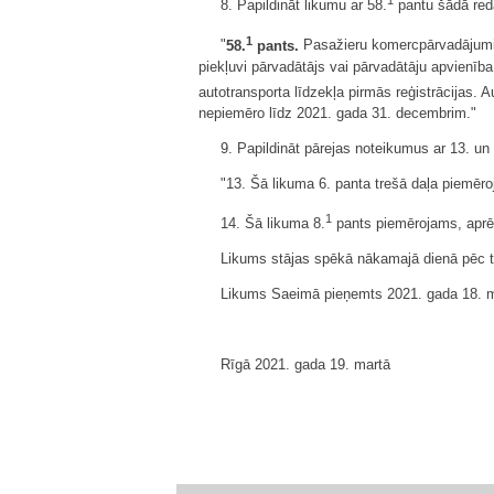
8. Papildināt likumu ar 58.
pantu šādā red
1
"
58.
pants.
Pasažieru komercpārvadājumiem 
piekļuvi pārvadātājs vai pārvadātāju apvienīb
autotransporta līdzekļa pirmās reģistrācijas.
nepiemēro līdz 2021. gada 31. decembrim."
9. Papildināt pārejas noteikumus ar 13. un
"13. Šā likuma 6. panta trešā daļa piemēro
1
14. Šā likuma 8.
pants piemērojams, aprē
Likums stājas spēkā nākamajā dienā pēc t
Likums Saeimā pieņemts 2021. gada 18. m
Rīgā 2021. gada 19. martā