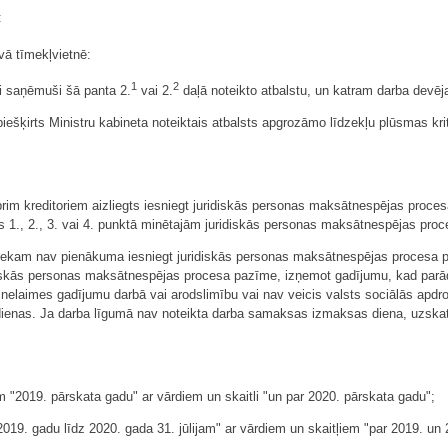
:
vā tīmekļvietnē:
1
2
ki saņēmuši šā panta 2.
vai 2.
daļā noteikto atbalstu, un katram darba devēj
piešķirts Ministru kabineta noteiktais atbalsts apgrozāmo līdzekļu plūsmas 
rim kreditoriem aizliegts iesniegt juridiskās personas maksātnespējas proces
 1., 2., 3. vai 4. punktā minētajām juridiskās personas maksātnespējas pr
iekam nav pienākuma iesniegt juridiskās personas maksātnespējas procesa 
diskās personas maksātnespējas procesa pazīme, izņemot gadījumu, kad parā
 nelaimes gadījumu darbā vai arodslimību vai nav veicis valsts sociālās ap
dienas. Ja darba līgumā nav noteikta darba samaksas izmaksas diena, uzska
em "2019. pārskata gadu" ar vārdiem un skaitli "un par 2020. pārskata gadu";
 2019. gadu līdz 2020. gada 31. jūlijam" ar vārdiem un skaitļiem "par 2019. un 