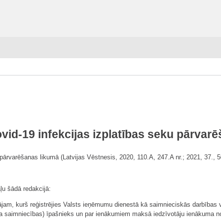
vid-19 infekcijas izplatības seku pārvar
u pārvarēšanas likumā (Latvijas Vēstnesis, 2020, 110.A, 247.A nr.; 2021, 37., 
aļu šādā redakcijā:
jam, kurš reģistrējies Valsts ieņēmumu dienestā kā saimnieciskās darbības ve
a saimniecības) īpašnieks un par ienākumiem maksā iedzīvotāju ienākuma nod