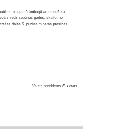
liski pieejamā teritorijā ar ierobežotu
nepārsniedz septiņus gadus, skaitot no
trešās daļas 5. punktā minētās prasības
Valsts prezidents
E. Levits