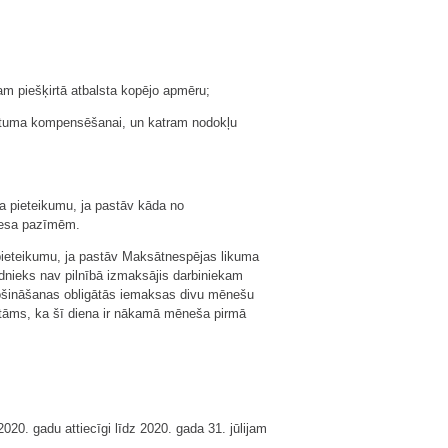
am piešķirtā atbalsta kopējo apmēru;
krituma kompensēšanai, un katram nodokļu
a pieteikumu, ja pastāv kāda no
ocesa pazīmēm.
pieteikumu, ja pastāv Maksātnespējas likuma
dnieks nav pilnībā izmaksājis darbiniekam
drošināšanas obligātās iemaksas divu mēnešu
tāms, ka šī diena ir nākamā mēneša pirmā
2020. gadu attiecīgi līdz 2020. gada 31. jūlijam