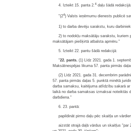
4
4. Izteikt 15. panta 2.
daļu šādā redakcijā
4
"(2
) Valsts ieņēmumu dienests publicē sa
1) to darba devēju sarakstu, kuru darbinie
2) to nodokļu maksātāju sarakstu, kuriem 
maksātājam piešķirtā atbalsta apmēru."
5. Izteikt 22. pantu šādā redakcijā:
"
22. pants.
(1) Līdz 2021. gada 1. septemb
Maksātnespējas likuma 57. panta pirmās daļas
(2) Līdz 2021. gada 31. decembrim parādn
57. panta pirmās daļas 5. punktā minētā juri
darba samaksu, kaitējuma atlīdzību sakarā ar
laikā no darba samaksas izmaksai noteiktās 
darbdiena."
6. 23. pantā:
papildināt pirmo daļu pēc skaitļa un vārdi
aizstāt otrajā daļā vārdus un skaitļus "par
un 2021. gada 30. jūnijam";