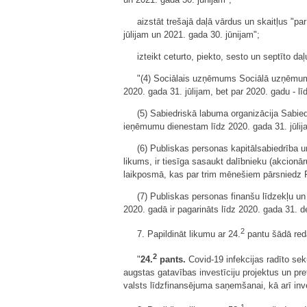
aizstāt trešajā daļā vārdus un skaitļus "pa
jūlijam un 2021. gada 30. jūnijam";
izteikt ceturto, piekto, sesto un septīto da
"(4) Sociālais uzņēmums Sociālā uzņēmuma l
2020. gada 31. jūlijam, bet par 2020. gadu - lī
(5) Sabiedriskā labuma organizācija Sabied
ieņēmumu dienestam līdz 2020. gada 31. jūlija
(6) Publiskas personas kapitālsabiedrība un
likums, ir tiesīga sasaukt dalībnieku (akcionā
laikposmā, kas par trim mēnešiem pārsniedz Pu
(7) Publiskas personas finanšu līdzekļu u
2020. gadā ir pagarināts līdz 2020. gada 31. 
2
7. Papildināt likumu ar 24.
pantu šādā red
2
"
24.
pants.
Covid-19 infekcijas radīto sek
augstas gatavības investīciju projektus un p
valsts līdzfinansējuma saņemšanai, kā arī inv
1