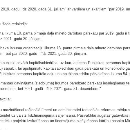
r 2019. gadu līdz 2020. gada 31. jūlijam" ar vārdiem un skaitļiem "par 2019. un
ļu šādā redakcijā:
ikuma 10. panta pirmajā daļā minēto darbības pārskatu par 2019. gadu ir ties
dz 2021. gada 30. jūnijam.
riskā labuma organizāciju likuma 13. panta pirmajā daļā minēto darbības pārsk
m, bet par 2020. gadu - līdz 2021. gada 30. jūnijam.
 publiski privātā kapitālsabiedrība, uz kuru attiecas Publiskas personas kapi
ru) sapulci, lai apstiprinātu kapitālsabiedrības gada pārskatu un konsolidēto 
bliskas personas kapitāla daļu un kapitālsabiedrību pārvaldības likuma 54. 
n mantas dāvinājuma (ziedojuma) līgumos paredzēto pārskatu iesniegšanas te
decembrim, bet 2021. gadā - līdz 2021. gada 31. decembrim."
akcijā:
u mazināšanai reģionālā līmenī un administratīvi teritoriālās reformas mērķu 
retendēt uz valsts līdzfinansējuma saņemšanu. Pašvaldību augstas gatavības i
estīciju projektu izskatīšanas un finansējuma piešķiršanas kārtību nosaka Min