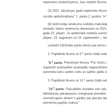
nepiemēro ierobežojumus, kas noteikti likuma 
(3) 2021. taksācijas gadā nepiemēro likuma
sociālo apdrošināšanu" 1. panta 2. punkta "m
(4) Iedzīvotāju ienākuma nodokļa maksātāj
iesniedz Valsts ieņēmumu dienestam no 2021. 
gada 23. jūlijam. Ja aprēķinātā nodokļa sum
jūlijam, 23. augustam un 23. septembrim -, ie
uzskatīt līdzšinējo panta tekstu par pirmo 
1
2. Papildināt likumu ar 8.
pantu šādā redak
1
"
8.
pants.
Piemērojot likuma "Par izložu un
organizēt azartspēles azartspēļu organizēšanas
automāta katru spēles vietu un spēles galdu a
1
3. Papildināt likumu ar 14.
pantu šādā red
1
"
14.
pants.
Pašvaldību iestādes veic ielu
ēdināšanas pakalpojumu sniegšanai prioritārā 
normatīvajiem aktiem ir garāks par piecām dar
piemērota papildu maksa."