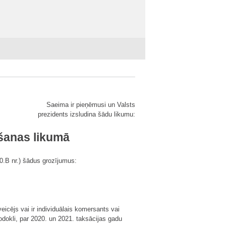
Saeima ir pieņēmusi un Valsts
prezidents izsludina šādu likumu:
ēšanas likumā
50.B nr.) šādus grozījumus:
icējs vai ir individuālais komersants vai
okli, par 2020. un 2021. taksācijas gadu