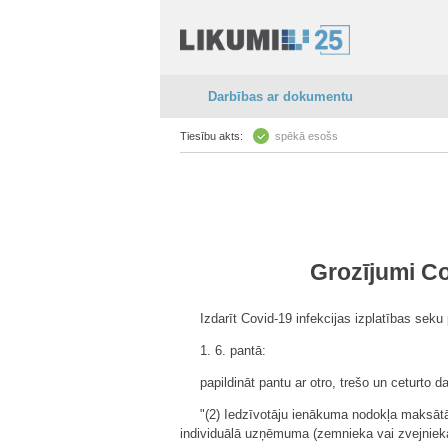
Darbības ar dokumentu
Tiesību akts:
spēkā esošs
Grozījumi Co
Izdarīt Covid-19 infekcijas izplatības sek
1. 6. pantā:
papildināt pantu ar otro, trešo un ceturto d
"(2) Iedzīvotāju ienākuma nodokļa maksātā
individuālā uzņēmuma (zemnieka vai zvejniek