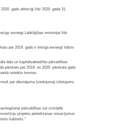
 2020. gadu attiecīgi līdz 2020. gada 31.
īgs iesniegt Labklājības ministrijai līdz
atu par 2019. gadu ir tiesīga iesniegt Valsts
tāla daļu un kapitālsabiedrību pārvaldības
gada pārskatu par 2019. un 2020. pārskata gadu
pantā noteikto termiņu.
rmiņš par dāvinājuma (ziedojuma) izlietojumu
sasniegšanai pašvaldības var izstrādāt
nvestīciju projektu pieteikšanas nosacījumus
istru kabinets."