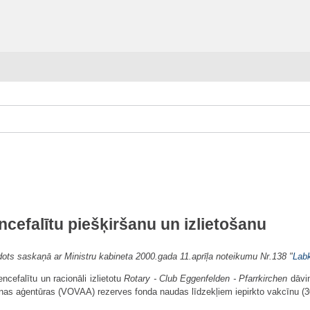
ncefalītu piešķiršanu un izlietošanu
dots saskaņā ar Ministru kabineta 2000.gada 11.aprīļa noteikumu Nr.138 "
Labk
ncefalītu un racionāli izlietotu
Rotary - Club
Eggenfelden - Pfarrkirchen
dāvin
anas aģentūras (VOVAA) rezerves fonda naudas līdzekļiem iepirkto vakcīnu (