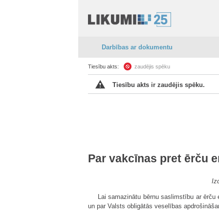
Darbības ar dokumentu
Tiesību akts:
zaudējis spēku
Tiesību akts ir zaudējis spēku.
Par vakcīnas pret ērču e
Iz
Lai samazinātu bērnu saslimstību ar ērču e
un par Valsts obligātās veselības apdrošināš