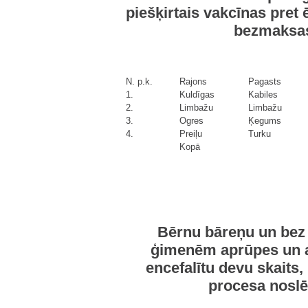
piešķirtais vakcīnas pret 
bezmaksas
N. p.k.
Rajons
Pagasts
1.
Kuldīgas
Kabiles
2.
Limbažu
Limbažu
3.
Ogres
Ķegums
4.
Preiļu
Turku
Kopā
Bērnu bāreņu un bez 
ģimenēm aprūpes un au
encefalītu devu skaits
procesa noslē