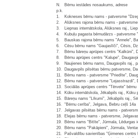
N.
Bērnu iestādes nosaukums, adrese
p.k.
1.
Kokneses bērnu nams - patversme "Dzeguz
2.
Alūksnes rajona bērnu nams - patversme,
3.
Liepnas internātskola, Alūksnes raj., Lie
4.
Kubuļu pagasta bērnudārzs - patversme "I
5.
Bauskas rajona bērnu nams "Annele", Ba
6.
Cēsu bērnu nams "Gaujaslīči", Cēsis, Dzi
7.
Bērnu bāreņu aprūpes centrs "Kalkūni", 
8.
Bērnu aprūpes centrs "Kalupe", Daugavpil
9.
Naujienes bērnu nams, Daugavpils raj., p
10.
Daugavpils pilsētas bērnu patversme, Dau
11.
Bērnu nams - patversme "Priedīte", Dauga
12.
Bērnu nams - patversme "Lejasstrazdi", D
13.
Sociālās aprūpes centrs "Tērvete" bērnu 
14.
Kūku internātskola, Jēkabpils raj., Kūku
15.
Bāreņu nams "Līkumi", Jēkabpils raj., Sē
16.
"Bērnu cerība", Jelgava, Bebru ceļš 14a
17.
Jelgavas pilsētas bērnu nams - patversme
18.
Elejas bērnu nams - patversme, Jelgavas r
19.
Bērnu nams "Bitīte", Jūrmala, Lēdurgas i
20.
Bērnu nams "Pakāpieni", Jūrmala, Ventas
21.
Pašvaldību savienības "Ģimenes centrs B