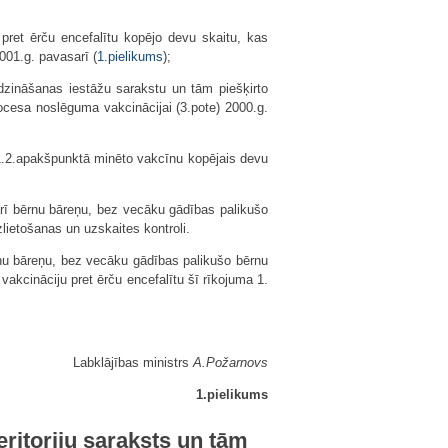
 pret ērču encefalītu kopējo devu skaitu, kas
001.g. pavasarī (
1.pielikums
);
zināšanas iestāžu sarakstu un tām piešķirto
ocesa noslēguma vakcinācijai (3.pote) 2000.g.
t 1.2.apakšpunktā minēto vakcīnu kopējais devu
arī bērnu bāreņu, bez vecāku gādības palikušo
ietošanas un uzskaites kontroli.
rnu bāreņu, bez vecāku gādības palikušo bērnu
kcināciju pret ērču encefalītu šī rīkojuma 1.
Labklājības ministrs
A.Požarnovs
1.pielikums
eritoriju saraksts un tām