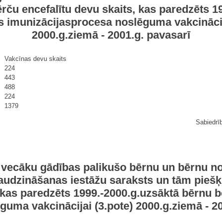
ērču encefalītu devu skaits, kas paredzēts 
 imunizācijasprocesa noslēguma vakcinācija
2000.g.ziemā - 2001.g. pavasarī
Vakcīnas devu skaits
224
443
488
224
1379
Sabiedrī
vecāku gādības palikušo bērnu un bērnu no
dzināšanas iestāžu saraksts un tām piešķi
, kas paredzēts 1999.-2000.g.uzsāktā bērnu
guma vakcinācijai (3.pote) 2000.g.ziemā - 20