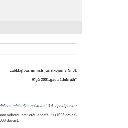
Labklājības ministrijas rīkojums Nr.31
Rīgā 2001.gada 1.februārī
lājības ministrijas nolikums
" 3.5. apakšpunktu
āto vakcīnu pret ērču encefalītu (1623 devas)
3000 devas),