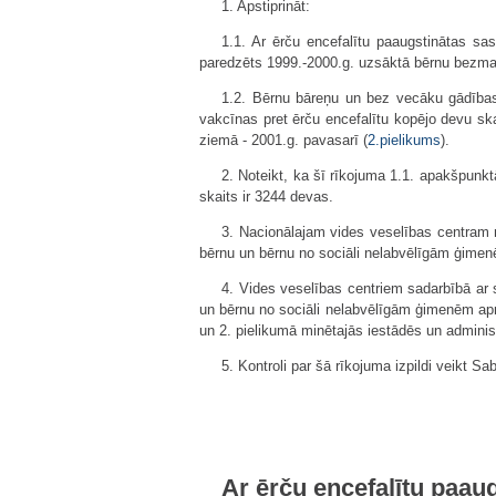
1. Apstiprināt:
1.1. Ar ērču encefalītu paaugstinātas sas
paredzēts 1999.-2000.g. uzsāktā bērnu bezmak
1.2. Bērnu bāreņu un bez vecāku gādības
vakcīnas pret ērču encefalītu kopējo devu sk
ziemā - 2001.g. pavasarī (
2.pielikums
).
2. Noteikt, ka šī rīkojuma 1.1. apakšpunk
skaits ir 3244 devas.
3. Nacionālajam vides veselības centram n
bērnu un bērnu no sociāli nelabvēlīgām ģimen
4. Vides veselības centriem sadarbībā ar 
un bērnu no sociāli nelabvēlīgām ģimenēm apr
un 2. pielikumā minētajās iestādēs un administr
5. Kontroli par šā rīkojuma izpildi veikt S
Ar ērču encefalītu paaug