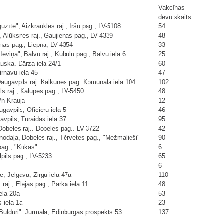
Vakcīnas
devu skaits
īte", Aizkraukles raj., Iršu pag., LV-5108
54
 Alūksnes raj., Gaujienas pag., LV-4339
48
pnas pag., Liepna, LV-4354
33
eviņa", Balvu raj., Kubuļu pag., Balvu iela 6
25
uska, Dārza iela 24/1
60
rnavu iela 45
47
Daugavpils raj. Kalkūnes pag. Komunālā iela 104
102
s raj., Kalupes pag., LV-5450
48
/n Krauja
12
gavpils, Oficieru iela 5
46
vpils, Turaidas iela 37
95
obeles raj., Dobeles pag., LV-3722
42
nodaļa, Dobeles raj., Tērvetes pag., "Mežmalieši"
90
 pag., "Kūkas"
6
lpils pag., LV-5233
65
6
, Jelgava, Zirgu iela 47a
110
aj., Elejas pag., Parka iela 11
48
ela 20a
53
 iela 1a
23
ulduri", Jūrmala, Edinburgas prospekts 53
137