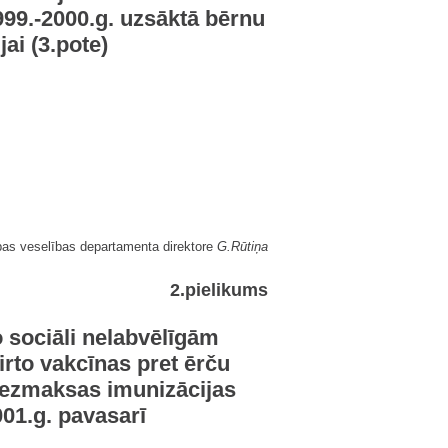
1999.-2000.g. uzsāktā bērnu
i (3.pote)
bas veselības departamenta direktore
G.Rūtiņa
2.pielikums
 sociāli nelabvēlīgām
rto vakcīnas pret ērču
 bezmaksas imunizācijas
01.g. pavasarī