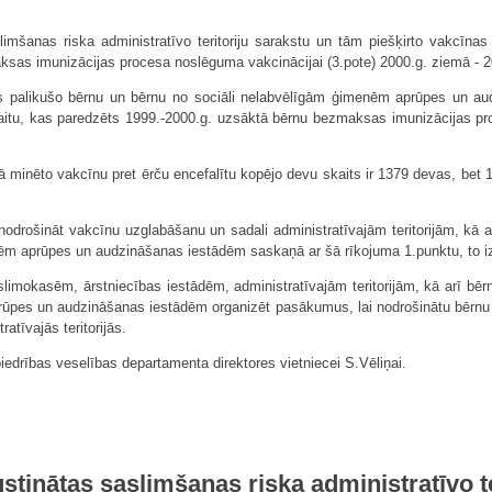
limšanas riska administratīvo teritoriju sarakstu un tām piešķirto vakcīnas
sas imunizācijas procesa noslēguma vakcinācijai (3.pote) 2000.g. ziemā - 2
 palikušo bērnu un bērnu no sociāli nelabvēlīgām ģimenēm aprūpes un aud
aitu, kas paredzēts 1999.-2000.g. uzsāktā bērnu bezmaksas imunizācijas pr
tā minēto vakcīnu pret ērču encefalītu kopējo devu skaits ir 1379 devas, be
odrošināt vakcīnu uzglabāšanu un sadali administratīvajām teritorijām, kā 
ēm aprūpes un audzināšanas iestādēm saskaņā ar šā rīkojuma 1.punktu, to izl
slimokasēm, ārstniecības iestādēm, administratīvajām teritorijām, kā arī bē
ūpes un audzināšanas iestādēm organizēt pasākumus, lai nodrošinātu bērnu va
atīvajās teritorijās.
abiedrības veselības departamenta direktores vietniecei S.Vēliņai.
stinātas saslimšanas riska administratīvo t