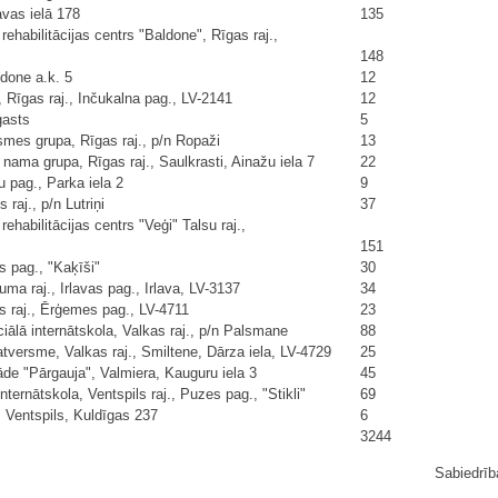
vas ielā 178
135
ehabilitācijas centrs "Baldone", Rīgas raj.,
148
done a.k. 5
12
 Rīgas raj., Inčukalna pag., LV-2141
12
gasts
5
mes grupa, Rīgas raj., p/n Ropaži
13
 nama grupa, Rīgas raj., Saulkrasti, Ainažu iela 7
22
 pag., Parka iela 2
9
raj., p/n Lutriņi
37
ehabilitācijas centrs "Veģi" Talsu raj.,
151
s pag., "Kaķīši"
30
a raj., Irlavas pag., Irlava, LV-3137
34
 raj., Ērģemes pag., LV-4711
23
lā internātskola, Valkas raj., p/n Palsmane
88
versme, Valkas raj., Smiltene, Dārza iela, LV-4729
25
āde "Pārgauja", Valmiera, Kauguru iela 3
45
ternātskola, Ventspils raj., Puzes pag., "Stikli"
69
 Ventspils, Kuldīgas 237
6
3244
Sabiedrīb