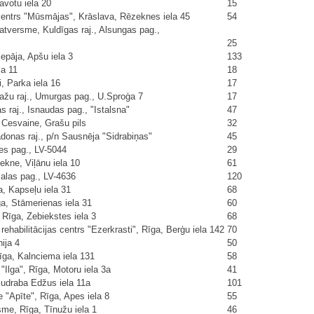
avotu iela 20
15
 centrs "Mūsmājas", Krāslava, Rēzeknes iela 45
54
atversme, Kuldīgas raj., Alsungas pag.,
25
epāja, Apšu iela 3
133
la 11
18
, Parka iela 16
17
žu raj., Umurgas pag., U.Sproģa 7
17
 raj., Isnaudas pag., "Istalsna"
47
 Cesvaine, Grašu pils
32
onas raj., p/n Sausnēja "Sidrabiņas"
45
es pag., LV-5044
29
kne, Viļānu iela 10
61
alas pag., LV-4636
120
, Kapseļu iela 31
68
a, Stāmerienas iela 31
60
 Rīga, Zebiekstes iela 3
68
rehabilitācijas centrs "Ezerkrasti", Rīga, Berģu iela 142
70
ija 4
50
īga, Kalnciema iela 131
58
Ilga", Rīga, Motoru iela 3a
41
Sudraba Edžus iela 11a
101
 "Apīte", Rīga, Apes iela 8
55
sme, Rīga, Tīnužu iela 1
46