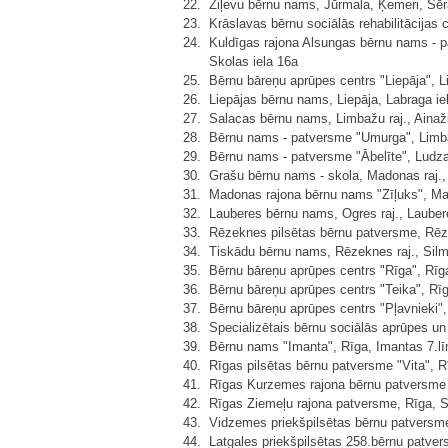
22.
Ziļevu bērnu nams, Jūrmala, Ķemeri, Sēr
23.
Krāslavas bērnu sociālās rehabilitācijas
24.
Kuldīgas rajona Alsungas bērnu nams - p
Skolas iela 16a
25.
Bērnu bāreņu aprūpes centrs "Liepāja", Li
26.
Liepājas bērnu nams, Liepāja, Labraga ie
27.
Salacas bērnu nams, Limbažu raj., Ainaži
28.
Bērnu nams - patversme "Umurga", Limba
29.
Bērnu nams - patversme "Ābelīte", Ludzas
30.
Grašu bērnu nams - skola, Madonas raj.,
31.
Madonas rajona bērnu nams "Zīļuks", Mad
32.
Lauberes bērnu nams, Ogres raj., Lauber
33.
Rēzeknes pilsētas bērnu patversme, Rēze
34.
Tiskādu bērnu nams, Rēzeknes raj., Silm
35.
Bērnu bāreņu aprūpes centrs "Rīga", Rīga
36.
Bērnu bāreņu aprūpes centrs "Teika", Rīg
37.
Bērnu bāreņu aprūpes centrs "Pļavnieki",
38.
Specializētais bērnu sociālās aprūpes un 
39.
Bērnu nams "Imanta", Rīga, Imantas 7.līn
40.
Rīgas pilsētas bērnu patversme "Vita", R
41.
Rīgas Kurzemes rajona bērnu patversme "
42.
Rīgas Ziemeļu rajona patversme, Rīga, 
43.
Vidzemes priekšpilsētas bērnu patversme
44.
Latgales priekšpilsētas 258.bērnu patver