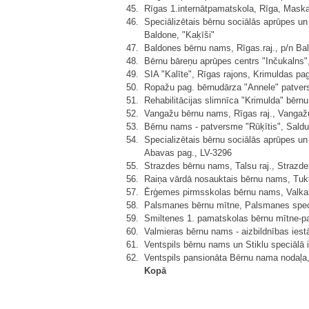
45.
Rīgas 1.internātpamatskola, Rīga, Maska
46.
Speciālizētais bērnu sociālās aprūpes un r
Baldone, "Kaķīši"
47.
Baldones bērnu nams, Rīgas.raj., p/n Bal
48.
Bērnu bāreņu aprūpes centrs "Inčukalns",
49.
SIA "Kalīte", Rīgas rajons, Krimuldas pa
50.
Ropažu pag. bērnudārza "Annele" patvers
51.
Rehabilitācijas slimnīca "Krimulda" bērnu
52.
Vangažu bērnu nams, Rīgas raj., Vangažu
53.
Bērnu nams - patversme "Rūķītis", Saldus 
54.
Specializētais bērnu sociālās aprūpes un r
Abavas pag., LV-3296
55.
Strazdes bērnu nams, Talsu raj., Strazde
56.
Raiņa vārdā nosauktais bērnu nams, Tukum
57.
Ērģemes pirmsskolas bērnu nams, Valkas
58.
Palsmanes bērnu mītne, Palsmanes speciā
59.
Smiltenes 1. pamatskolas bērnu mītne-pat
60.
Valmieras bērnu nams - aizbildnības iest
61.
Ventspils bērnu nams un Stiklu speciālā in
62.
Ventspils pansionāta Bērnu nama nodaļa,
Kopā