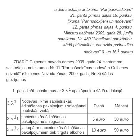
Izdoti saskaņā ar likuma "Par pašvaldībām"
21. panta pirmās daļas 15. punktu,
likuma "Par nodokļiem un nodevām"
12. panta pirmās daļas 4. punktu,
Ministru kabineta 2005. gada 28. jūnija
noteikumu Nr. 480 "Noteikumi par kārtību,
kādā pašvaldības var uzlikt pašvaldību
1
nodevas" 9. un 16.
punktu
IZDARĪT Gulbenes novada domes 2009. gada 24. septembra
saistošajos noteikumos Nr. 11 "Par pašvaldības nodevām Gulbenes
novadā" (Gulbenes Novada Ziņas, 2009. gads, Nr. 3) šādus
grozījumus:
1
1. papildināt noteikumus ar 3.5.
apakšpunktu šādā redakcijā:
1
Nodevas likme sabiedriskās
3.5.
ēdināšanas pakalpojumu sniegšanai
Dienā
Mēnesī
publiskās vietās:
1
sabiedriskās ēdināšanas
3.5.
1.
euro
euro
5
30
pakalpojumu sniegšana
1
ja kopā ar sabiedriskās ēdināšanas
3.5.
2.
euro
euro
10
50
pakalpojumiem tiek tirgots alkohols