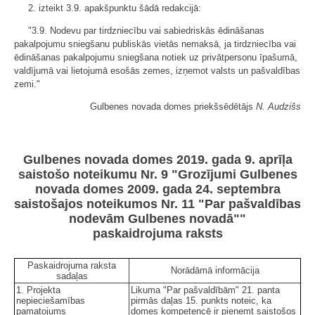
2. izteikt 3.9. apakšpunktu šādā redakcijā:
"3.9. Nodevu par tirdzniecību vai sabiedriskās ēdināšanas
pakalpojumu sniegšanu publiskās vietās nemaksā, ja tirdzniecība vai
ēdināšanas pakalpojumu sniegšana notiek uz privātpersonu īpašumā,
valdījumā vai lietojumā esošās zemes, izņemot valsts un pašvaldības
zemi."
Gulbenes novada domes priekšsēdētājs
N. Audzišs
Gulbenes novada domes 2019. gada 9. aprīļa
saistošo noteikumu Nr. 9 "Grozījumi Gulbenes
novada domes 2009. gada 24. septembra
saistošajos noteikumos Nr. 11 "Par pašvaldības
nodevām Gulbenes novadā""
paskaidrojuma raksts
Paskaidrojuma raksta
Norādāmā informācija
sadaļas
1. Projekta
Likuma "Par pašvaldībām" 21. panta
nepieciešamības
pirmās daļas 15. punkts noteic, ka
pamatojums
domes kompetencē ir pieņemt saistošos