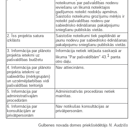
noteikumus par pašvaldības nodevu
ieviešanu un likumā noteiktajos
gadījumos noteikt nodokļu apmērus.
Saistošo noteikumu grozījumu mērķis ir
noteikt pašvaldības nodevu par
sabiedrisko ēdināšanas pakalpojumu
sniegšanu publiskās vietās.
2. Īss projekta satura
Saistošie noteikumi tiek papildināti ar
izklāsts
jaunu nodevu par sabiedrisko ēdināšanas
pakalpojumu sniegšanu publiskās vietās.
3. Informācija par plānoto
Informācija netiek iekļauta saskaņā ar
projekta ietekmi uz
1
likuma "Par pašvaldībām" 43.
panta
pašvaldības budžetu
otro daļu.
4. Informācija par plānoto
Nav attiecināms.
projekta ietekmi uz
sabiedrību (mērķgrupām)
un uzņēmējdarbības vidi
pašvaldības teritorijā
5. Informācija par
Administratīvās procedūras netiek
administratīvajām
mainītas.
procedūrām
6. Informācija par
Nav notikušas konsultācijas ar
konsultācijām ar
privātpersonām.
privātpersonām
Gulbenes novada domes priekšsēdētājs
N. Audzišs