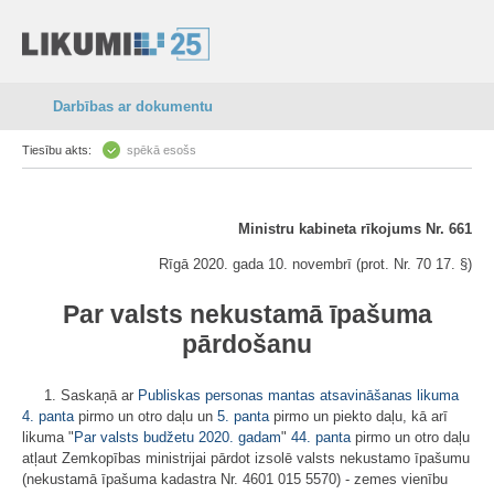
Darbības ar dokumentu
Tiesību akts:
spēkā esošs
Ministru kabineta rīkojums Nr. 661
Rīgā 2020. gada 10. novembrī (prot. Nr. 70 17. §)
Par valsts nekustamā īpašuma
pārdošanu
1. Saskaņā ar
Publiskas personas mantas atsavināšanas likuma
4. panta
pirmo un otro daļu un
5. panta
pirmo un piekto daļu, kā arī
likuma "
Par valsts budžetu 2020. gadam
"
44. panta
pirmo un otro daļu
atļaut Zemkopības ministrijai pārdot izsolē valsts nekustamo īpašumu
(nekustamā īpašuma kadastra Nr. 4601 015 5570) - zemes vienību