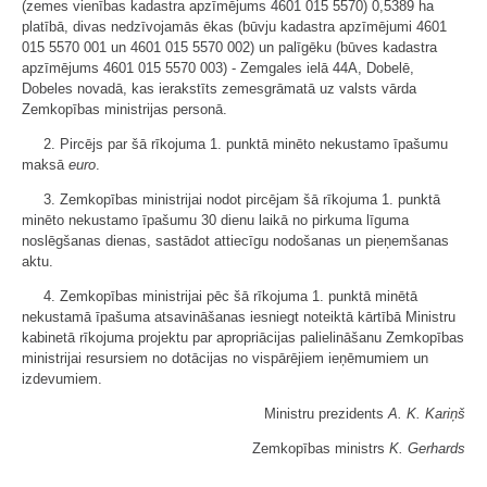
(zemes vienības kadastra apzīmējums 4601 015 5570) 0,5389 ha
platībā, divas nedzīvojamās ēkas (būvju kadastra apzīmējumi 4601
015 5570 001 un 4601 015 5570 002) un palīgēku (būves kadastra
apzīmējums 4601 015 5570 003) - Zemgales ielā 44A, Dobelē,
Dobeles novadā, kas ierakstīts zemesgrāmatā uz valsts vārda
Zemkopības ministrijas personā.
2. Pircējs par šā rīkojuma 1. punktā minēto nekustamo īpašumu
maksā
euro
.
3. Zemkopības ministrijai nodot pircējam šā rīkojuma 1. punktā
minēto nekustamo īpašumu 30 dienu laikā no pirkuma līguma
noslēgšanas dienas, sastādot attiecīgu nodošanas un pieņemšanas
aktu.
4. Zemkopības ministrijai pēc šā rīkojuma 1. punktā minētā
nekustamā īpašuma atsavināšanas iesniegt noteiktā kārtībā Ministru
kabinetā rīkojuma projektu par apropriācijas palielināšanu Zemkopības
ministrijai resursiem no dotācijas no vispārējiem ieņēmumiem un
izdevumiem.
Ministru prezidents
A. K. Kariņš
Zemkopības ministrs
K. Gerhards