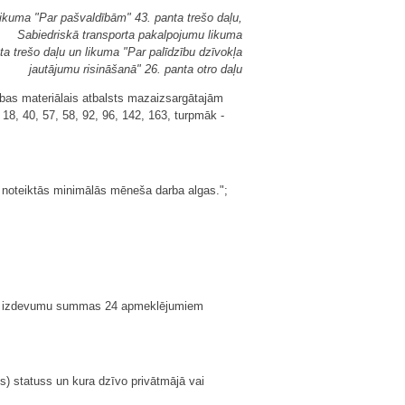
likuma "Par pašvaldībām" 43. panta trešo daļu,
Sabiedriskā transporta pakalpojumu likuma
a trešo daļu un likuma "Par palīdzību dzīvokļa
jautājumu risināšanā" 26. panta otro daļu
ības materiālais atbalsts mazaizsargātajām
 18, 40, 57, 58, 92, 96, 142, 163, turpmāk -
ī noteiktās minimālās mēneša darba algas.";
umu izdevumu summas 24 apmeklējumiem
es) statuss un kura dzīvo privātmājā vai