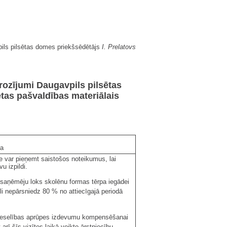
ils pilsētas domes priekšsēdētājs
I. Prelatovs
rozījumi Daugavpils pilsētas
tas pašvaldības materiālais
ja
me var pieņemt saistošos noteikumus, lai
u izpildi.
 saņēmēju loks skolēnu formas tērpa iegādei
i nepārsniedz 80 % no attiecīgajā periodā
u veselības aprūpes izdevumu kompensēšanai
 arī šīs vizītes laikā veikto ārstniecību