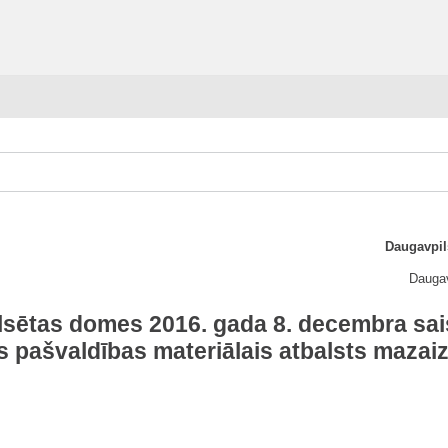
Daugavpil
Daugav
ilsētas domes 2016. gada 8. decembra sai
as pašvaldības materiālais atbalsts maza