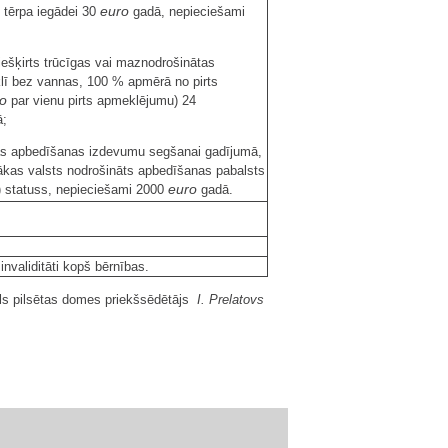
euro
 tērpa iegādei 30
gadā, nepieciešami
iešķirts trūcīgas vai maznodrošinātas
klī bez vannas, 100 % apmērā no pirts
o
par vienu pirts apmeklējumu) 24
;
as apbedīšanas izdevumu segšanai gadījumā,
nākas valsts nodrošināts apbedīšanas pabalsts
euro
s) statuss, nepieciešami 2000
gadā.
validitāti kopš bērnības.
ls pilsētas domes priekšsēdētājs
I. Prelatovs