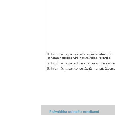
4. Informācija par plānoto projekta ietekmi uz
uzņēmējdarbības vidi pašvaldības teritorijā
5. Informācija par administratīvajām procedū
6. Informācija par konsultācijām ar privātper
Pašvaldību saistošie noteikumi