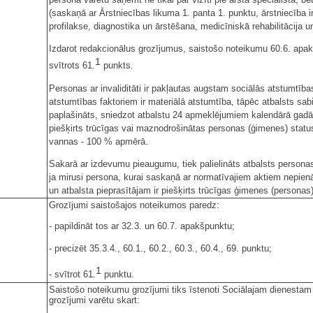
(saskaņā ar Ārstniecības likuma 1. panta 1. punktu, ārstniecība ir
profilakse, diagnostika un ārstēšana, medicīniskā rehabilitācija u
Izdarot redakcionālus grozījumus, saistošo noteikumu 60.6. apakš
1
svītrots 61.
punkts.
Personas ar invaliditāti ir pakļautas augstam sociālās atstumtīb
atstumtības faktoriem ir materiālā atstumtība, tāpēc atbalsts sab
paplašināts, sniedzot atbalstu 24 apmeklējumiem kalendārā gadā p
piešķirts trūcīgas vai maznodrošinātas personas (ģimenes) statu
vannas - 100 % apmērā.
Sakarā ar izdevumu pieaugumu, tiek palielināts atbalsts perso
ja mirusi persona, kurai saskaņā ar normatīvajiem aktiem nepie
un atbalsta pieprasītājam ir piešķirts trūcīgas ģimenes (personas
Grozījumi saistošajos noteikumos paredz:
- papildināt tos ar 32.3. un 60.7. apakšpunktu;
- precizēt 35.3.4., 60.1., 60.2., 60.3., 60.4., 69. punktu;
1
- svītrot 61.
punktu.
Saistošo noteikumu grozījumi tiks īstenoti Sociālajam dienestam p
grozījumi varētu skart: