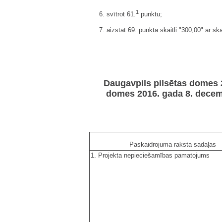
1
6. svītrot 61.
punktu;
7. aizstāt 69. punktā skaitli "300,00" ar ska
Daugavpils pilsētas domes 2
domes 2016. gada 8. decemb
Paskaidrojuma raksta sadaļas
1. Projekta nepieciešamības pamatojums