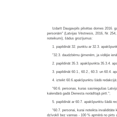
Izdarīt Daugavpils pilsētas domes 2016. g
personām" (Latvijas Vēstnesis, 2016, Nr. 254, 
noteikumi), šādus grozījumus:
1. papildināt 32. punktu ar 32.3. apakšpun
"32.3. daudzbērnu ģimenēm, ja vidējie ien
2. papildināt 35.3. apakšpunkta 35.3.4. ap
3. papildināt 60.1., 60.2., 60.3. un 60.4. 
4. izteikt 60.6.apakšpunktu šādā redakcijā
"60.6. personas, kuras sasniegušas Latv
kalendārā gadā Dienesta norādītajā pirtī.";
5. papildināt ar 60.7. apakšpunktu šādā red
"60.7. personai, kurai noteikta invaliditāt
dzīvoklī bez vannas - 100 % apmērā no pirt