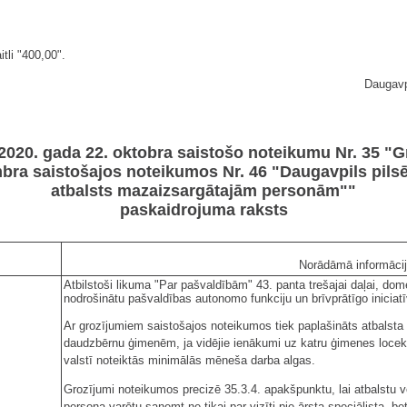
itli "400,00".
Daugavp
020. gada 22. oktobra saistošo noteikumu Nr. 35 "G
ra saistošajos noteikumos Nr. 46 "Daugavpils pilsē
atbalsts mazaizsargātajām personām""
paskaidrojuma raksts
Norādāmā informāci
Atbilstoši likuma "Par pašvaldībām" 43. panta trešajai daļai, do
nodrošinātu pašvaldības autonomo funkciju un brīvprātīgo iniciatīv
Ar grozījumiem saistošajos noteikumos tiek paplašināts atbalsta
daudzbērnu ģimenēm, ja vidējie ienākumi uz katru ģimenes locekl
valstī noteiktās minimālās mēneša darba algas.
Grozījumi noteikumos precizē 35.3.4. apakšpunktu, lai atbalst
persona varētu saņemt ne tikai par vizīti pie ārsta speciālista, bet