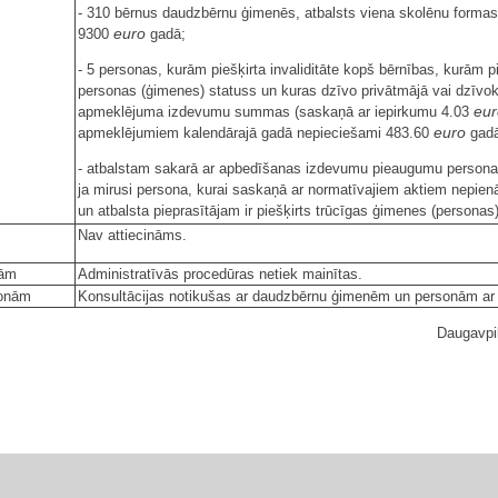
- 310 bērnus daudzbērnu ģimenēs, atbalsts viena skolēnu formas
euro
9300
gadā;
- 5 personas, kurām piešķirta invaliditāte kopš bērnības, kurām p
personas (ģimenes) statuss un kuras dzīvo privātmājā vai dzīvo
eur
apmeklējuma izdevumu summas (saskaņā ar iepirkumu 4.03
euro
apmeklējumiem kalendārajā gadā nepieciešami 483.60
gadā
- atbalstam sakarā ar apbedīšanas izdevumu pieaugumu person
ja mirusi persona, kurai saskaņā ar normatīvajiem aktiem nepie
un atbalsta pieprasītājam ir piešķirts trūcīgas ģimenes (persona
Nav attiecināms.
rām
Administratīvās procedūras netiek mainītas.
sonām
Konsultācijas notikušas ar daudzbērnu ģimenēm un personām ar in
Daugavpi