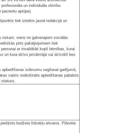
 profesionāla un individuāla slimību
n pacientu aprūpe).
punkts tiek izteikts jaunā redakcijā un
as riskam, viens no galvenajiem sociālās
iedriskās pirts pakalpojumiem tiek
ersonai ar invaliditāti kopš bērnības, kurai
ss un kura dzīvo privātmājā vai dzīvoklī bez
nas apbedīšanas izdevumu segšanai gadījumā,
nākas valsts nodrošināts apbedīšanas pabalsts
) statuss.
iešķirto budžeta līdzekļu ietvaros. Plānotie