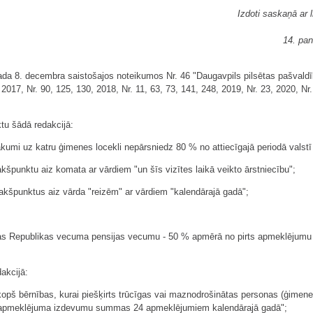
Izdoti saskaņā ar 
14. pant
ada 8. decembra saistošajos noteikumos Nr. 46 "Daugavpils pilsētas pašvald
2017, Nr. 90, 125, 130, 2018, Nr. 11, 63, 73, 141, 248, 2019, Nr. 23, 2020, Nr.
ktu šādā redakcijā:
ākumi uz katru ģimenes locekli nepārsniedz 80 % no attiecīgajā periodā valst
akšpunktu aiz komata ar vārdiem "un šīs vizītes laikā veikto ārstniecību";
apakšpunktus aiz vārda "reizēm" ar vārdiem "kalendārajā gadā";
:
ijas Republikas vecuma pensijas vecumu - 50 % apmērā no pirts apmeklēj
akcijā:
e kopš bērnības, kurai piešķirts trūcīgas vai maznodrošinātas personas (ģimen
s apmeklējuma izdevumu summas 24 apmeklējumiem kalendārajā gadā";