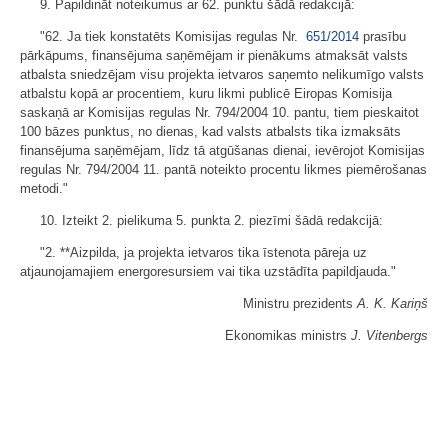
9. Papildināt noteikumus ar 62. punktu šādā redakcijā:
"62. Ja tiek konstatēts Komisijas regulas Nr.
651/2014
prasību
pārkāpums, finansējuma saņēmējam ir pienākums atmaksāt valsts
atbalsta sniedzējam visu projekta ietvaros saņemto nelikumīgo valsts
atbalstu kopā ar procentiem, kuru likmi publicē Eiropas Komisija
saskaņā ar Komisijas regulas Nr. 794/2004 10. pantu, tiem pieskaitot
100 bāzes punktus, no dienas, kad valsts atbalsts tika izmaksāts
finansējuma saņēmējam, līdz tā atgūšanas dienai, ievērojot Komisijas
regulas Nr. 794/2004 11. pantā noteikto procentu likmes piemērošanas
metodi."
10. Izteikt 2. pielikuma 5. punkta 2. piezīmi šādā redakcijā:
"2. **Aizpilda, ja projekta ietvaros tika īstenota pāreja uz
atjaunojamajiem energoresursiem vai tika uzstādīta papildjauda."
Ministru prezidents
A. K. Kariņš
Ekonomikas ministrs
J. Vitenbergs