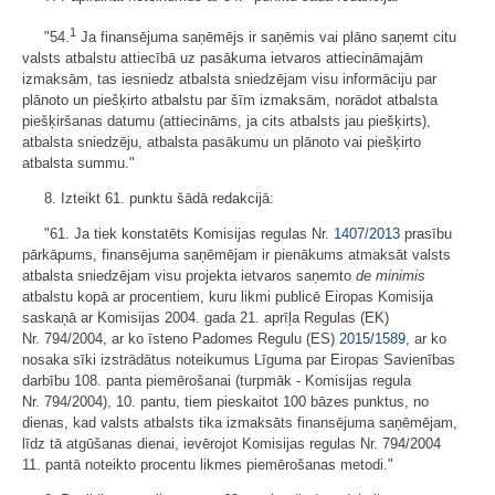
1
"54.
Ja finansējuma saņēmējs ir saņēmis vai plāno saņemt citu
valsts atbalstu attiecībā uz pasākuma ietvaros attiecināmajām
izmaksām, tas iesniedz atbalsta sniedzējam visu informāciju par
plānoto un piešķirto atbalstu par šīm izmaksām, norādot atbalsta
piešķiršanas datumu (attiecināms, ja cits atbalsts jau piešķirts),
atbalsta sniedzēju, atbalsta pasākumu un plānoto vai piešķirto
atbalsta summu."
8. Izteikt 61. punktu šādā redakcijā:
"61. Ja tiek konstatēts Komisijas regulas Nr.
1407/2013
prasību
pārkāpums, finansējuma saņēmējam ir pienākums atmaksāt valsts
atbalsta sniedzējam visu projekta ietvaros saņemto
de minimis
atbalstu kopā ar procentiem, kuru likmi publicē Eiropas Komisija
saskaņā ar Komisijas 2004. gada 21. aprīļa Regulas (EK)
Nr. 794/2004, ar ko īsteno Padomes Regulu (ES)
2015/1589
, ar ko
nosaka sīki izstrādātus noteikumus Līguma par Eiropas Savienības
darbību 108. panta piemērošanai (turpmāk - Komisijas regula
Nr. 794/2004), 10. pantu, tiem pieskaitot 100 bāzes punktus, no
dienas, kad valsts atbalsts tika izmaksāts finansējuma saņēmējam,
līdz tā atgūšanas dienai, ievērojot Komisijas regulas Nr. 794/2004
11. pantā noteikto procentu likmes piemērošanas metodi."