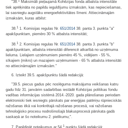
1
"38.
Maksimāli pieļaujamā Kohēzijas fonda atbalsta intensitāte
tiek aprēķināta no papildu ieguldījumu izmaksām, kas nepieciešamas,
lai sasniegtu augstāku energoefektivitātes līmeni. Attiecināmajām
izmaksām, kuras atbilst:
1
38.
1. Komisijas regulas Nr.
651/2014
38. panta 3. punkta "a"
apakšpunktam, piemēro 30 % atbalsta intensitāti;
1
38.
2. Komisijas regulas Nr.
651/2014
38. panta 3. punkta "b"
apakšpunktam, atbalsta intensitāti diferencē atkarībā no uzņēmuma
lieluma. Lielajiem uzņēmumiem piemēro 45 %, vidējiem - 55 %,
sīkajiem (mikro) un mazajiem uzņēmumiem - 65 % atbalsta intensitāti
no attiecināmajām izmaksām."
6. Izteikt 39.5. apakšpunktu šādā redakcijā:
"39.5. piecus gadus pēc noslēguma maksājuma veikšanas katru
gadu līdz 31. janvārim sadarbības iestādē Kohēzijas politikas fondu
vadības informācijas sistēmā 2014.-2020. gada plānošanas periodam
elektroniski tiek iesniegts pārskats par enerģijas patēriņu rūpnieciskās
ražošanas ēkā vai konkrētajā ražošanas procesā, vai ražošanas
tehnoloģisko procesu nodrošinošajā blakusprocesā pārskata gadā
saskaņā ar šo noteikumu 2. pielikumu;".
1
7. Papildināt noteikumus ar 54.
punktu šādā redakcijā: