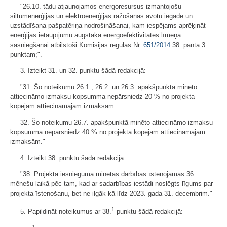
"26.10. tādu atjaunojamos energoresursus izmantojošu
siltumenerģijas un elektroenerģijas ražošanas avotu iegāde un
uzstādīšana pašpatēriņa nodrošināšanai, kam iespējams aprēķināt
enerģijas ietaupījumu augstāka energoefektivitātes līmeņa
sasniegšanai atbilstoši Komisijas regulas Nr.
651/2014
38. panta 3.
punktam;".
3. Izteikt 31. un 32. punktu šādā redakcijā:
"31. Šo noteikumu 26.1., 26.2. un 26.3. apakšpunktā minēto
attiecināmo izmaksu kopsumma nepārsniedz 20 % no projekta
kopējām attiecināmajām izmaksām.
32. Šo noteikumu 26.7. apakšpunktā minēto attiecināmo izmaksu
kopsumma nepārsniedz 40 % no projekta kopējām attiecināmajām
izmaksām."
4. Izteikt 38. punktu šādā redakcijā:
"38. Projekta iesniegumā minētās darbības īstenojamas 36
mēnešu laikā pēc tam, kad ar sadarbības iestādi noslēgts līgums par
projekta īstenošanu, bet ne ilgāk kā līdz 2023. gada 31. decembrim."
1
5. Papildināt noteikumus ar 38.
punktu šādā redakcijā: