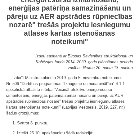
enerģijas patēriņa samazināšanu un
pāreju uz AER apstrādes rūpniecības
nozarē" trešās projektu iesniegumu
atlases kārtas īstenošanas
noteikumi"
Izdoti saskaņā ar Eiropas Savienības struktūrfondu un
Kohēzijas fonda 2014.-2020. gada plānošanas perioda
vadības likuma 20. panta 13. punktu
Izdarīt Ministru kabineta 2019. gada 5. novembra noteikumos
Nr. 506 "Darbības programmas "Izaugsme un nodarbinātība" 4.1.1.
specifiskā atbalsta mērķa "Veicināt efektīvu energoresursu
izmantošanu, enerģijas patēriņa samazināšanu un pāreju uz AER
apstrādes rūpniecības nozarē" trešās projektu iesniegumu atlases
kārtas īstenošanas noteikumi" (Latvijas Vēstnesis, 2019, 227. nr.)
šādus grozījumus:
1. Svītrot 8. punktu.
2. Izteikt 26.10. apakšpunktu šādā redakcijā: