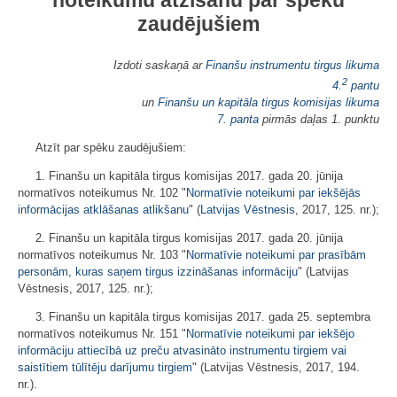
noteikumu atzīšanu par spēku
zaudējušiem
Izdoti saskaņā ar
Finanšu instrumentu tirgus likuma
2
4.
pantu
un
Finanšu un kapitāla tirgus komisijas likuma
7. panta
pirmās daļas 1. punktu
Atzīt par spēku zaudējušiem:
1. Finanšu un kapitāla tirgus komisijas 2017. gada 20. jūnija
normatīvos noteikumus Nr. 102 "
Normatīvie noteikumi par iekšējās
informācijas atklāšanas atlikšanu
" (
Latvijas Vēstnesis
, 2017, 125. nr.);
2. Finanšu un kapitāla tirgus komisijas 2017. gada 20. jūnija
normatīvos noteikumus Nr. 103 "
Normatīvie noteikumi par prasībām
personām, kuras saņem tirgus izzināšanas informāciju
" (Latvijas
Vēstnesis, 2017, 125. nr.);
3. Finanšu un kapitāla tirgus komisijas 2017. gada 25. septembra
normatīvos noteikumus Nr. 151 "
Normatīvie noteikumi par iekšējo
informāciju attiecībā uz preču atvasināto instrumentu tirgiem vai
saistītiem tūlītēju darījumu tirgiem
" (Latvijas Vēstnesis, 2017, 194.
nr.).