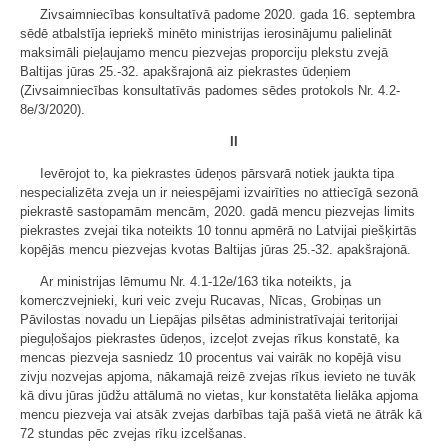
Zivsaimniecības konsultatīvā padome 2020. gada 16. septembra
sēdē atbalstīja iepriekš minēto ministrijas ierosinājumu palielināt
maksimāli pieļaujamo mencu piezvejas proporciju plekstu zvejā
Baltijas jūras 25.-32. apakšrajonā aiz piekrastes ūdeņiem
(Zivsaimniecības konsultatīvās padomes sēdes protokols Nr. 4.2-
8e/3/2020).
II
Ievērojot to, ka piekrastes ūdeņos pārsvarā notiek jaukta tipa
nespecializēta zveja un ir neiespējami izvairīties no attiecīgā sezonā
piekrastē sastopamām mencām, 2020. gadā mencu piezvejas limits
piekrastes zvejai tika noteikts 10 tonnu apmērā no Latvijai piešķirtās
kopējās mencu piezvejas kvotas Baltijas jūras 25.-32. apakšrajonā.
Ar ministrijas lēmumu Nr. 4.1-12e/163 tika noteikts, ja
komerczvejnieki, kuri veic zveju Rucavas, Nīcas, Grobiņas un
Pāvilostas novadu un Liepājas pilsētas administratīvajai teritorijai
pieguļošajos piekrastes ūdeņos, izceļot zvejas rīkus konstatē, ka
mencas piezveja sasniedz 10 procentus vai vairāk no kopējā visu
zivju nozvejas apjoma, nākamajā reizē zvejas rīkus ievieto ne tuvāk
kā divu jūras jūdžu attālumā no vietas, kur konstatēta lielāka apjoma
mencu piezveja vai atsāk zvejas darbības tajā pašā vietā ne ātrāk kā
72 stundas pēc zvejas rīku izcelšanas.