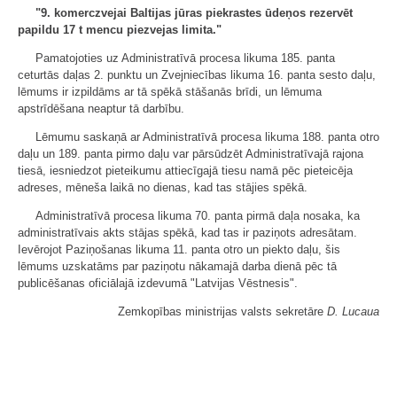
"9. komerczvejai Baltijas jūras piekrastes ūdeņos rezervēt
papildu 17 t mencu piezvejas limita."
Pamatojoties uz Administratīvā procesa likuma 185. panta
ceturtās daļas 2. punktu un Zvejniecības likuma 16. panta sesto daļu,
lēmums ir izpildāms ar tā spēkā stāšanās brīdi, un lēmuma
apstrīdēšana neaptur tā darbību.
Lēmumu saskaņā ar Administratīvā procesa likuma 188. panta otro
daļu un 189. panta pirmo daļu var pārsūdzēt Administratīvajā rajona
tiesā, iesniedzot pieteikumu attiecīgajā tiesu namā pēc pieteicēja
adreses, mēneša laikā no dienas, kad tas stājies spēkā.
Administratīvā procesa likuma 70. panta pirmā daļa nosaka, ka
administratīvais akts stājas spēkā, kad tas ir paziņots adresātam.
Ievērojot Paziņošanas likuma 11. panta otro un piekto daļu, šis
lēmums uzskatāms par paziņotu nākamajā darba dienā pēc tā
publicēšanas oficiālajā izdevumā "Latvijas Vēstnesis".
Zemkopības ministrijas valsts sekretāre
D. Lucaua