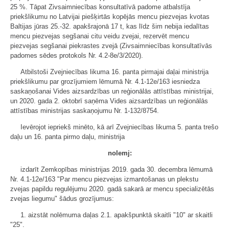
25 %. Tāpat Zivsaimniecības konsultatīvā padome atbalstīja
priekšlikumu no Latvijai piešķirtās kopējās mencu piezvejas kvotas
Baltijas jūras 25.-32. apakšrajonā 17 t, kas līdz šim nebija iedalītas
mencu piezvejas segšanai citu veidu zvejai, rezervēt mencu
piezvejas segšanai piekrastes zvejā (Zivsaimniecības konsultatīvās
padomes sēdes protokols Nr. 4.2-8e/3/2020).
Atbilstoši Zvejniecības likuma 16. panta pirmajai daļai ministrija
priekšlikumu par grozījumiem lēmumā Nr. 4.1-12e/163 iesniedza
saskaņošanai Vides aizsardzības un reģionālās attīstības ministrijai,
un 2020. gada 2. oktobrī saņēma Vides aizsardzības un reģionālās
attīstības ministrijas saskaņojumu Nr. 1-132/8754.
Ievērojot iepriekš minēto, kā arī Zvejniecības likuma 5. panta trešo
daļu un 16. panta pirmo daļu, ministrija
nolemj:
izdarīt Zemkopības ministrijas 2019. gada 30. decembra lēmumā
Nr. 4.1-12e/163 "Par mencu piezvejas izmantošanas un plekstu
zvejas papildu regulējumu 2020. gadā sakarā ar mencu specializētās
zvejas liegumu" šādus grozījumus:
1. aizstāt nolēmuma daļas 2.1. apakšpunktā skaitli "10" ar skaitli
"25".