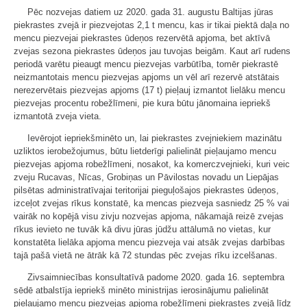
Pēc nozvejas datiem uz 2020. gada 31. augustu Baltijas jūras
piekrastes zvejā ir piezvejotas 2,1 t mencu, kas ir tikai piektā daļa no
mencu piezvejai piekrastes ūdeņos rezervētā apjoma, bet aktīvā
zvejas sezona piekrastes ūdeņos jau tuvojas beigām. Kaut arī rudens
periodā varētu pieaugt mencu piezvejas varbūtība, tomēr piekrastē
neizmantotais mencu piezvejas apjoms un vēl arī rezervē atstātais
nerezervētais piezvejas apjoms (17 t) pieļauj izmantot lielāku mencu
piezvejas procentu robežlīmeni, pie kura būtu jānomaina iepriekš
izmantotā zveja vieta.
Ievērojot iepriekšminēto un, lai piekrastes zvejniekiem mazinātu
uzliktos ierobežojumus, būtu lietderīgi palielināt pieļaujamo mencu
piezvejas apjoma robežlīmeni, nosakot, ka komerczvejnieki, kuri veic
zveju Rucavas, Nīcas, Grobiņas un Pāvilostas novadu un Liepājas
pilsētas administratīvajai teritorijai pieguļošajos piekrastes ūdeņos,
izceļot zvejas rīkus konstatē, ka mencas piezveja sasniedz 25 % vai
vairāk no kopējā visu zivju nozvejas apjoma, nākamajā reizē zvejas
rīkus ievieto ne tuvāk kā divu jūras jūdžu attālumā no vietas, kur
konstatēta lielāka apjoma mencu piezveja vai atsāk zvejas darbības
tajā pašā vietā ne ātrāk kā 72 stundas pēc zvejas rīku izcelšanas.
Zivsaimniecības konsultatīvā padome 2020. gada 16. septembra
sēdē atbalstīja iepriekš minēto ministrijas ierosinājumu palielināt
pieļaujamo mencu piezvejas apjoma robežlīmeni piekrastes zvejā līdz