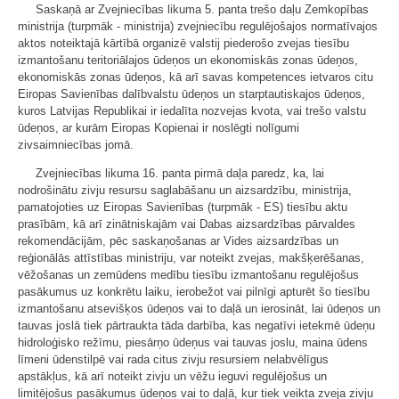
Saskaņā ar Zvejniecības likuma 5. panta trešo daļu Zemkopības
ministrija (turpmāk - ministrija) zvejniecību regulējošajos normatīvajos
aktos noteiktajā kārtībā organizē valstij piederošo zvejas tiesību
izmantošanu teritoriālajos ūdeņos un ekonomiskās zonas ūdeņos,
ekonomiskās zonas ūdeņos, kā arī savas kompetences ietvaros citu
Eiropas Savienības dalībvalstu ūdeņos un starptautiskajos ūdeņos,
kuros Latvijas Republikai ir iedalīta nozvejas kvota, vai trešo valstu
ūdeņos, ar kurām Eiropas Kopienai ir noslēgti nolīgumi
zivsaimniecības jomā.
Zvejniecības likuma 16. panta pirmā daļa paredz, ka, lai
nodrošinātu zivju resursu saglabāšanu un aizsardzību, ministrija,
pamatojoties uz Eiropas Savienības (turpmāk - ES) tiesību aktu
prasībām, kā arī zinātniskajām vai Dabas aizsardzības pārvaldes
rekomendācijām, pēc saskaņošanas ar Vides aizsardzības un
reģionālās attīstības ministriju, var noteikt zvejas, makšķerēšanas,
vēžošanas un zemūdens medību tiesību izmantošanu regulējošus
pasākumus uz konkrētu laiku, ierobežot vai pilnīgi apturēt šo tiesību
izmantošanu atsevišķos ūdeņos vai to daļā un ierosināt, lai ūdeņos un
tauvas joslā tiek pārtraukta tāda darbība, kas negatīvi ietekmē ūdeņu
hidroloģisko režīmu, piesārņo ūdeņus vai tauvas joslu, maina ūdens
līmeni ūdenstilpē vai rada citus zivju resursiem nelabvēlīgus
apstākļus, kā arī noteikt zivju un vēžu ieguvi regulējošus un
limitējošus pasākumus ūdeņos vai to daļā, kur tiek veikta zveja zivju