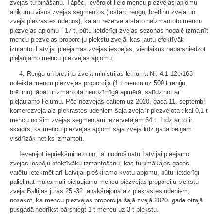
zvejas turpināšanu. Tāpēc, ievērojot lielo mencu piezvejas apjomu
atlikumu visos zvejas segmentos (tostarp reņģu, brētliņu zvejā un
zvejā piekrastes ūdeņos), kā arī rezervē atstāto neizmantoto mencu
piezvejas apjomu - 17 t, būtu lietderīgi zvejas sezonas nogalē izmainīt
mencu piezvejas proporciju plekstu zvejā, kas ļautu efektīvāk
izmantot Latvijai pieejamās zvejas iespējas, vienlaikus nepārsniedzot
pieļaujamo mencu piezvejas apjomu;
4. Reņģu un brētliņu zvejā ministrijas lēmumā Nr. 4.1-12e/163
noteiktā mencu piezvejas proporcija (1 t mencu uz 500 t reņģu,
brētliņu) tāpat ir izmantota nenozīmīgā apmērā, salīdzinot ar
pieļaujamo lielumu. Pēc nozvejas datiem uz 2020. gada 11. septembri
komerczvejā aiz piekrastes ūdeņiem šajā zvejā ir piezvejota tikai 0,1 t
mencu no šim zvejas segmentam rezervētajām 64 t. Līdz ar to ir
skaidrs, ka mencu piezvejas apjomi šajā zvejā līdz gada beigām
visdrīzāk netiks izmantoti.
Ievērojot iepriekšminēto un, lai nodrošinātu Latvijai pieejamo
zvejas iespēju efektīvāku izmantošanu, kas turpmākajos gados
varētu ietekmēt arī Latvijai piešķiramo kvotu apjomu, būtu lietderīgi
palielināt maksimāli pieļaujamo mencu piezvejas proporciju plekstu
zvejā Baltijas jūras 25.-32. apakšrajonā aiz piekrastes ūdeņiem,
nosakot, ka mencu piezvejas proporcija šajā zvejā 2020. gada otrajā
pusgadā nedrīkst pārsniegt 1 t mencu uz 3 t plekstu.