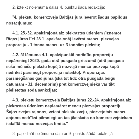
2. izteikt nolēmuma daļas 4. punktu šādā redakcijā:
"
4.
plekstu komerczvejā Baltijas jūrā ievērot šādus papildus
nosacījumus:
4.1. 25.-32. apakšrajonā aiz piekrastes ūdeņiem (izņemot
Rīgas jūras līci 28.1. apakšrajonā) ievērot mencu piezvejas
proporciju - 1 tonna mencu uz 3 tonnām plekstu;
4.2. šī lēmuma 4.1. apakšpunktā norādīto proporciju
nepārsniegt 2020. gada otrā pusgada griezumā (otrā pusgada
sešu mēnešu plekstu kopējā nozvejā mencu piezveja kopā
nedrīkst pārsniegt proporcijā noteikto). Proporcijas
pārsniegšanas gadījumā (skaitot līdz otrā pusgada beigu
datumam - 31. decembrim) pret komerczvejnieku var tikt
pielietotas soda sankcijas;
4.3.
plekstu komerczvejā Baltijas jūras 22.-24. apakšrajonā aiz
piekrastes ūdeņiem nepiemērot mencu piezvejas proporciju.
Šajos zvejas rajonos, veicot plekstu zveju, piezvejotais mencu
apjoms nedrīkst pārsniegt un tas jāatskaita no komerczvejniekam
iedalītā mencu nozvejas limita."
3. papildināt nolēmuma daļu ar 9. punktu šādā redakcijā: