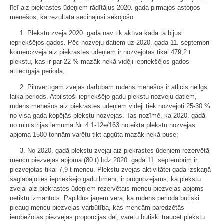
līcī aiz piekrastes ūdeņiem rādītājus 2020. gada pirmajos astoņos
mēnešos, kā rezultātā secinājusi sekojošo:
1. Plekstu zveja 2020. gadā nav tik aktīva kāda tā bijusi
iepriekšējos gados. Pēc nozveju datiem uz 2020. gada 11. septembri
komerczvejā aiz piekrastes ūdeņiem ir nozvejotas tikai 479,2 t
plekstu, kas ir par 22 % mazāk nekā vidēji iepriekšējos gados
attiecīgajā periodā;
2. Pilnvērtīgām zvejas darbībām rudens mēnešos ir atlicis neilgs
laika periods. Atbilstoši iepriekšējo gadu plekstu nozveju datiem,
rudens mēnešos aiz piekrastes ūdeņiem vidēji tiek nozvejoti 25-30 %
no visa gada kopējās plekstu nozvejas. Tas nozīmē, ka 2020. gadā
no ministrijas lēmumā Nr. 4.1-12e/163 noteiktā plekstu nozvejas
apjoma 1500 tonnām varētu tikt apgūta mazāk nekā puse;
3. No 2020. gadā plekstu zvejai aiz piekrastes ūdeņiem rezervētā
mencu piezvejas apjoma (80 t) līdz 2020. gada 11. septembrim ir
piezvejotas tikai 7,9 t mencu. Plekstu zvejas aktivitātei gada izskaņā
saglabājoties iepriekšējo gadu līmenī, ir prognozējams, ka plekstu
zvejai aiz piekrastes ūdeņiem rezervētais mencu piezvejas apjoms
netiktu izmantots. Papildus jāņem vērā, ka rudens periodā būtiski
pieaug mencu piezvejas varbūtība, kas mencām paredzētās
ierobežotās piezvejas proporcijas dēļ, varētu būtiski traucēt plekstu