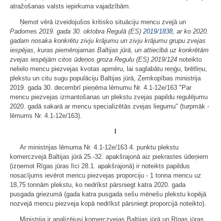
atražošanas valsts iepirkuma vajadzībām.
Ņemot vērā izveidojušos kritisko situāciju mencu zvejā un
Padomes 2019. gada 30. oktobra Regulā (ES)
2019/1838
, ar ko 2020.
gadam nosaka konkrētu zivju krājumu un zivju krājumu grupu zvejas
iespējas, kuras piemērojamas Baltijas jūrā, un attiecībā uz konkrētām
zvejas iespējām citos ūdeņos groza Regulu (ES) 2019/124
noteikto
nelielo mencu piezvejas kvotas apmēru, lai saglabātu reņģu, brētliņu,
plekstu un citu sugu populāciju Baltijas jūrā, Zemkopības ministrija
2019. gada 30. decembrī pieņēma lēmumu Nr. 4.1-12e/163 "Par
mencu piezvejas izmantošanas un plekstu zvejas papildu regulējumu
2020. gadā sakarā ar mencu specializētās zvejas liegumu" (turpmāk -
lēmums Nr. 4.1-12e/163).
I
Ar ministrijas lēmuma Nr. 4.1-12e/163 4. punktu plekstu
komerczvejā Baltijas jūrā 25.-32. apakšrajonā aiz piekrastes ūdeņiem
(izņemot Rīgas jūras līci 28.1. apakšrajonā) ir noteikts papildus
nosacījums ievērot mencu piezvejas proporciju - 1 tonna mencu uz
18,75 tonnām plekstu, ko nedrīkst pārsniegt katra 2020. gada
pusgada griezumā (gada katra pusgada sešu mēnešu plekstu kopējā
nozvejā mencu piezveja kopā nedrīkst pārsniegt proporcijā noteikto).
Ministrija ir analizējusi komerczvejas Baltijas jūrā un Rīgas jūras