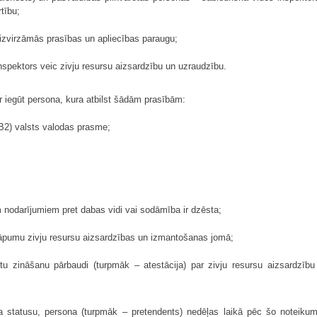
tību;
izvirzāmās prasības un apliecības paraugu;
inspektors veic zivju resursu aizsardzību un uzraudzību.
r iegūt persona, kura atbilst šādām prasībām:
B2) valsts valodas prasme;
m nodarījumiem pret dabas vidi vai sodāmība ir dzēsta;
kāpumu zivju resursu aizsardzības un izmantošanas jomā;
kotu zināšanu pārbaudi (turpmāk – atestācija) par zivju resursu aizsardz
ora statusu, persona (turpmāk – pretendents) nedēļas laikā pēc šo noteik