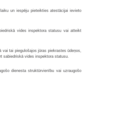
iku un iespēju pieteikties atestācijai ievieto
edriskā vides inspektora statusu vai atteikt
ā vai tai piegulošajos jūras piekrastes ūdeņos,
rt sabiedriskā vides inspektora statusu.
ugošo dienesta struktūrvienību vai uzraugošo