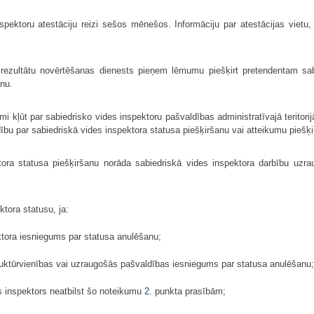
pektoru atestāciju reizi sešos mēnešos. Informāciju par atestācijas vietu, la
 rezultātu novērtēšanas dienests pieņem lēmumu piešķirt pretendentam sabi
anu.
i kļūt par sabiedrisko vides inspektoru pašvaldības administratīvajā teritorij
ību par sabiedriskā vides inspektora statusa piešķiršanu vai atteikumu piešķi
ora statusa piešķiršanu norāda sabiedriskā vides inspektora darbību uzra
tora statusu, ja:
ktora iesniegums par statusa anulēšanu;
uktūrvienības vai uzraugošās pašvaldības iesniegums par statusa anulēšanu;
es inspektors neatbilst šo noteikumu
2.
punkta prasībām;