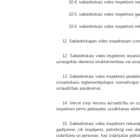
10.4. sabiedriskais vides inspektors n
10.5. sabiedriskais vides inspektors g
10.6. sabiedriskais vides inspektors ne
11. Sabiedriskajam vides inspektoram izsni
12. Sabiedriskais vides inspektors iesaist
uzraugošās dienesta struktūrvienības vai uzr
13. Sabiedriskais vides inspektors piedalā
izmantošanu reglamentējošajos normatīvajos 
uzraudzības pasākumus.
14. Veicot zivju resursu aizsardzību un u
inspektors pirms pārbaudes uzsākšanas elektr
15. Sabiedriskais vides inspektors nekavē
gadījumos, cik iespējams, patstāvīgi veic da
izdarīšanu un personas, kas izdarījušas pārk