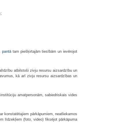
s;
. pantā
tam piešķirtajām tiesībām un ievērojot
īdzību atbilstoši zivju resursu aizsardzību un
evumus, kā arī zivju resursu aizsardzības un
institūciju amatpersonām, sabiedriskais vides
 par konstatētajiem pārkāpumiem, neatliekamos
m līdzekļiem (foto, video) fiksējot pārkāpuma