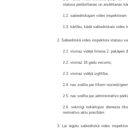
statusa piešķiršanas un anulēšanas kār
1.2. sabiedriskajam vides inspektoram 
1.3. kārtību, kādā sabiedriskais vides 
2. Sabiedriskā vides inspektora statusu va
2.1. vismaz vidējā līmeņa 2. pakāpes (
2.2. vismaz 18 gadu vecums;
2.3. vismaz vidējā izglītība;
2.4. nav sodīta par tīšiem noziedzīgie
2.5. nav sodīta par administratīvo pār
2.6. sekmīgi nokārtojusi dienesta rī
normatīvo aktu prasībām.
3. Lai iegūtu sabiedriskā vides inspekt