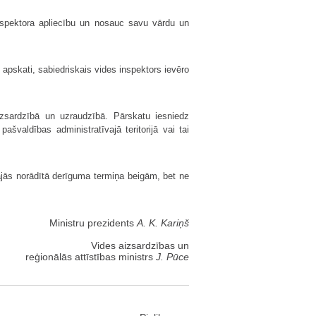
inspektora apliecību un nosauc savu vārdu un
apskati, sabiedriskais vides inspektors ievēro
izsardzībā un uzraudzībā. Pārskatu iesniedz
ašvaldības administratīvajā teritorijā vai tai
tajās norādītā derīguma termiņa beigām, bet ne
Ministru prezidents
A. K. Kariņš
Vides aizsardzības un
reģionālās attīstības ministrs
J. Pūce