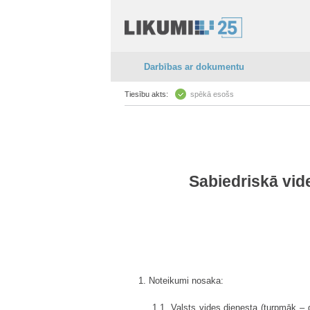
Darbības ar dokumentu
Tiesību akts:
spēkā esošs
Sabiedriskā vid
1. Noteikumi nosaka:
1.1. Valsts vides dienesta (turpmāk – 