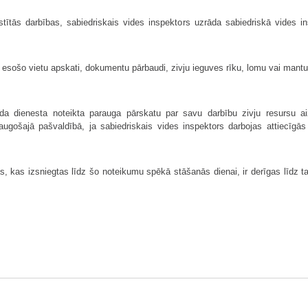
istītās darbības, sabiedriskais vides inspektors uzrāda sabiedriskā vides 
 esošo vietu apskati, dokumentu pārbaudi, zivju ieguves rīku, lomu vai mantu 
ilda dienesta noteikta parauga pārskatu par savu darbību zivju resursu a
ugošajā pašvaldībā, ja sabiedriskais vides inspektors darbojas attiecīgās p
as, kas izsniegtas līdz šo noteikumu spēkā stāšanās dienai, ir derīgas līdz 