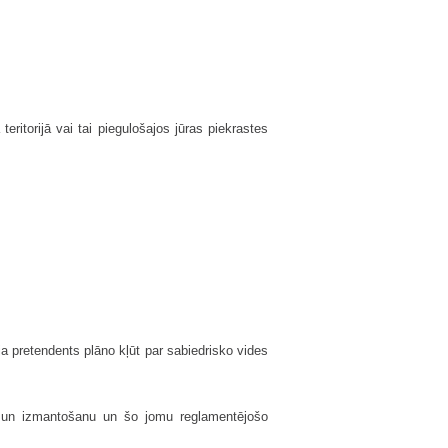
eritorijā vai tai piegulošajos jūras piekrastes
ja pretendents plāno kļūt par sabiedrisko vides
bu un izmantošanu un šo jomu reglamentējošo