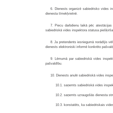
6. Dienests organizē sabiedrisko vides ins
dienesta tīmekļvietnē.
7. Piecu darbdienu laikā pēc atestācijas
sabiedriskā vides inspektora statusa piešķirš
8. Ja pretendents iesniegumā norādījis vēlm
dienests elektroniski informē konkrēto pašvald
9. Lēmumā par sabiedriskā vides inspekt
pašvaldību.
10. Dienests anulē sabiedriskā vides inspek
10.1. saņemts sabiedriskā vides inspe
10.2. saņemts uzraugošās dienesta str
10.3. konstatēts, ka sabiedriskais vid