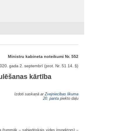
Ministru kabineta noteikumi Nr. 552
020. gada 2. septembrī (prot. Nr. 51 14. §)
ulēšanas kārtība
Izdoti saskaņā ar
Zvejniecības likuma
20. panta
piekto daļu
a (turpmāk – sabiedriskais vides inspektors) –