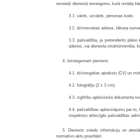
iesniedz dienestā iesniegumu, kurā norāda šād
3.1. vārds, uzvārds, personas kods;
3.2. dzīvesvietas adrese, tālruņa numu
3.3. pašvaldība, ja pretendents plāno k
ūdeņos, vai dienesta struktūrvienība, 
4. Iesniegumam pievieno:
4.1. dzīvesgaitas aprakstu (CV) un moti
4.2. fotogrāfiju (2 x 3 cm);
4.3. izglītību apliecinoša dokumenta ko
4.4. pašvaldības apliecinājumu par to, 
inspektoru attiecīgās pašvaldības admini
5. Dienests sniedz informāciju un atest
normatīvo aktu prasībām.