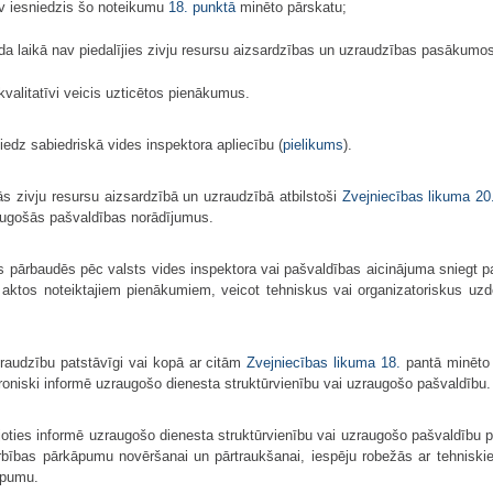
av iesniedzis šo noteikumu
18. punktā
minēto pārskatu;
ada laikā nav piedalījies zivju resursu aizsardzības un uzraudzības pasākumo
kvalitatīvi veicis uzticētos pienākumus.
edz sabiedriskā vides inspektora apliecību (
pielikums
).
ās zivju resursu aizsardzībā un uzraudzībā atbilstoši
Zvejniecības likuma
20
augošās pašvaldības norādījumus.
s pārbaudēs pēc valsts vides inspektora vai pašvaldības aicinājuma sniegt pal
aktos noteiktajiem pienākumiem, veicot tehniskus vai organizatoriskus uzd
zraudzību patstāvīgi vai kopā ar citām
Zvejniecības likuma
18.
pantā minēto 
oniski informē uzraugošo dienesta struktūrvienību vai uzraugošo pašvaldību.
joties informē uzraugošo dienesta struktūrvienību vai uzraugošo pašvaldību
rbības pārkāpumu novēršanai un pārtraukšanai, iespēju robežās ar tehniskie
āpumu.