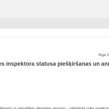
Rīgā 2
es inspektora statusa piešķiršanas un an
dienests) un pašvaldības pilnvarotas personas – sabiedriskā vides inspektor