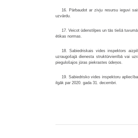
16. Pārbaudot ar zivju resursu ieguvi sa
uzvārdu.
17. Veicot ūdenstilpes un tās tiešā tuvumā
ētikas normas.
18. Sabiedriskais vides inspektors aizp
uzraugošajā dienesta struktūrvienībā vai uzra
piegulošajos jūras piekrastes ūdeņos.
19. Sabiedrisko vides inspektoru apliecīb
ilgāk par 2020. gada 31. decembri.