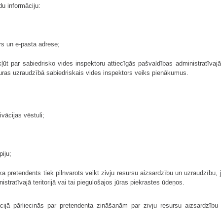
u informāciju:
rs un e-pasta adrese;
ļūt par sabiedrisko vides inspektoru attiecīgās pašvaldības administratīvajā t
kuras uzraudzībā sabiedriskais vides inspektors veiks pienākumus.
vācijas vēstuli;
piju;
ka pretendents tiek pilnvarots veikt zivju resursu aizsardzību un uzraudzību, 
stratīvajā teritorijā vai tai piegulošajos jūras piekrastes ūdeņos.
ācijā pārliecinās par pretendenta zināšanām par zivju resursu aizsardzī