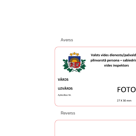
Averss
Reverss