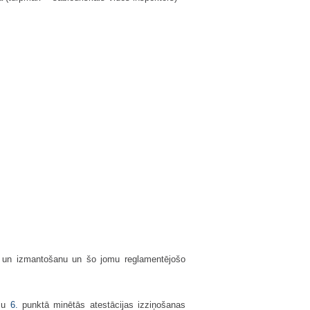
ību un izmantošanu un šo jomu reglamentējošo
umu
6.
punktā minētās atestācijas izziņošanas